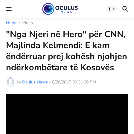
Home
Video
"Nga Njeri në Hero" për CNN,
Majlinda Kelmendi: E kam
ëndërruar prej kohësh njohjen
ndërkombëtare të Kosovës
by
Oculus News
-
6/20/2015 09:31:00 PM