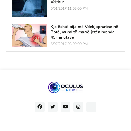
Vdekur
5/01/2017 11:53:00 PM
Kjo është pija më Vdekjeprurëse në
Botë, mund të marrë jetën brenda
45 minutave
5/07/2017 03:09:00 PM