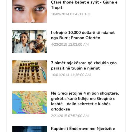
Çfarë thonë bebet e syrit - Gjuha e
Trupit
10/09/2014 01:42:00 PM
I ofrojnë 10,000 dollarë të ndahet
nga Burri; Pranon Ofertën
4/23/2019 12:03:00 AM
7 bimët mjekësore që zhdukin çdo
parazit në trupin e njeriut
10/01/2014 11:36:00 AM
Në Greqi jetojnë 4 milion shqiptarë,
grekët s'kanë lidhje me Greqinë e
lashtë - dalin sekretet e kishës
ortodokse
2/21/2015 07:52:00 AM
Kuptimi i Ëndërrave me Njerëzit e