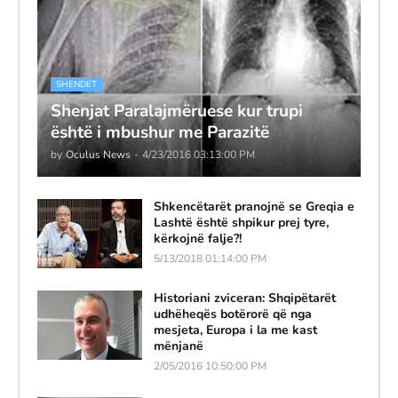
SHENDET
Shenjat Paralajmëruese kur trupi
është i mbushur me Parazitë
by
Oculus News
-
4/23/2016 03:13:00 PM
Shkencëtarët pranojnë se Greqia e
Lashtë është shpikur prej tyre,
kërkojnë falje?!
5/13/2018 01:14:00 PM
Historiani zviceran: Shqipëtarët
udhëheqës botërorë që nga
mesjeta, Europa i la me kast
mënjanë
2/05/2016 10:50:00 PM