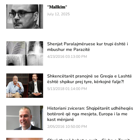
"𝐌𝐚𝐥𝐥𝐤𝐢𝐦"
July 12, 2025
Shenjat Paralajmëruese kur trupi është i
mbushur me Parazitë
4/23/2016 03:13:00 PM
Shkencëtarët pranojnë se Greqia e Lashtë
është shpikur prej tyre, kërkojnë falje?!
5/13/2018 01:14:00 PM
Historiani zviceran: Shqipëtarët udhëheqës
botërorë që nga mesjeta, Europa i la me
kast mënjanë
2/05/2016 10:50:00 PM