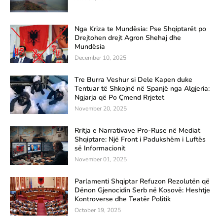
Nga Kriza te Mundësia: Pse Shqiptarët po
Drejtohen drejt Agron Shehaj dhe
Mundësia
December 10, 2025
Tre Burra Veshur si Dele Kapen duke
Tentuar të Shkojnë në Spanjë nga Algjeria:
Ngjarja që Po Çmend Rrjetet
November 20, 2025
Rritja e Narrativave Pro-Ruse në Mediat
Shqiptare: Një Front i Padukshëm i Luftës
së Informacionit
November 01, 2025
Parlamenti Shqiptar Refuzon Rezolutën që
Dënon Gjenocidin Serb në Kosovë: Heshtje
Kontroverse dhe Teatër Politik
October 19, 2025