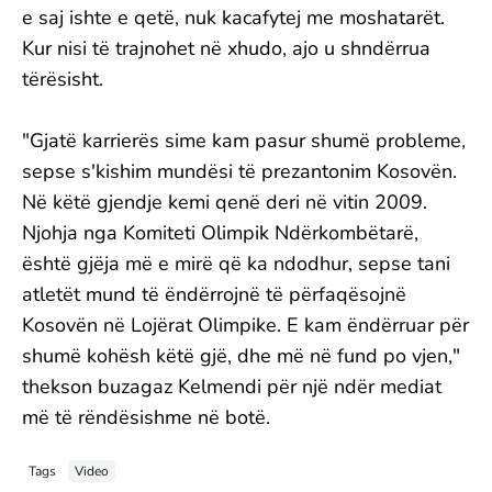
e saj ishte e qetë, nuk kacafytej me moshatarët.
Kur nisi të trajnohet në xhudo, ajo u shndërrua
tërësisht.
"Gjatë karrierës sime kam pasur shumë probleme,
sepse s'kishim mundësi të prezantonim Kosovën.
Në këtë gjendje kemi qenë deri në vitin 2009.
Njohja nga Komiteti Olimpik Ndërkombëtarë,
është gjëja më e mirë që ka ndodhur, sepse tani
atletët mund të ëndërrojnë të përfaqësojnë
Kosovën në Lojërat Olimpike. E kam ëndërruar për
shumë kohësh këtë gjë, dhe më në fund po vjen,"
thekson buzagaz Kelmendi për një ndër mediat
më të rëndësishme në botë.
Tags
Video