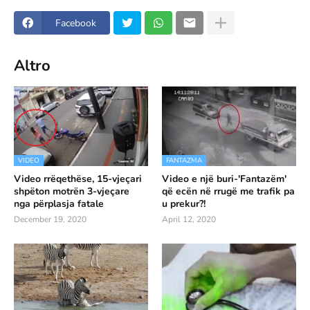
Facebook
Altro
VIDEO
FANTAZMA
Video rrëqethëse, 15-vjeçari
Video e një buri-'Fantazëm'
shpëton motrën 3-vjeçare
që ecën në rrugë me trafik pa
nga përplasja fatale
u prekur?!
December 19, 2020
April 12, 2020