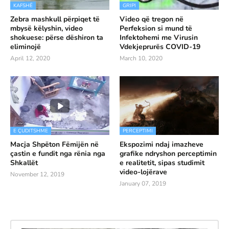
KAFSHË
GRIPI
Zebra mashkull përpiqet të
Video që tregon në
mbysë këlyshin, video
Perfeksion si mund të
shokuese: përse dëshiron ta
Infektohemi me Virusin
eliminojë
Vdekjeprurës COVID-19
April 12, 2020
March 10, 2020
E ÇUDITSHME
PERCEPTIMI
Macja Shpëton Fëmijën në
Ekspozimi ndaj imazheve
çastin e fundit nga rënia nga
grafike ndryshon perceptimin
Shkallët
e realitetit, sipas studimit
video-lojërave
November 12, 2019
January 07, 2019