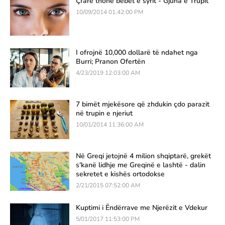
Çfarë thonë bebet e syrit - Gjuha e Trupit
10/09/2014 01:42:00 PM
I ofrojnë 10,000 dollarë të ndahet nga
Burri; Pranon Ofertën
4/23/2019 12:03:00 AM
7 bimët mjekësore që zhdukin çdo parazit
në trupin e njeriut
10/01/2014 11:36:00 AM
Në Greqi jetojnë 4 milion shqiptarë, grekët
s'kanë lidhje me Greqinë e lashtë - dalin
sekretet e kishës ortodokse
2/21/2015 07:52:00 AM
Kuptimi i Ëndërrave me Njerëzit e Vdekur
5/01/2017 11:53:00 PM