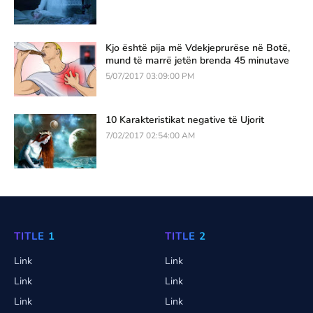
Kjo është pija më Vdekjeprurëse në Botë,
mund të marrë jetën brenda 45 minutave
5/07/2017 03:09:00 PM
10 Karakteristikat negative të Ujorit
7/02/2017 02:54:00 AM
TITLE 1
TITLE 2
Link
Link
Link
Link
Link
Link