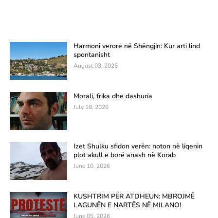
Harmoni verore në Shëngjin: Kur arti lind
spontanisht
August 03, 2026
Morali, frika dhe dashuria
July 18, 2026
Izet Shulku sfidon verën: noton në liqenin
plot akull e borë anash në Korab
June 10, 2026
KUSHTRIM PËR ATDHEUN: MBROJMË
LAGUNËN E NARTËS NË MILANO!
June 05, 2026