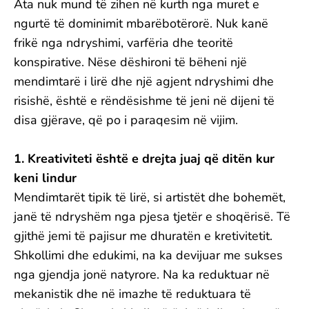
Ata nuk mund të zihen në kurth nga muret e
ngurtë të dominimit mbarëbotërorë. Nuk kanë
frikë nga ndryshimi, varfëria dhe teoritë
konspirative. Nëse dëshironi të bëheni një
mendimtarë i lirë dhe një agjent ndryshimi dhe
risishë, është e rëndësishme të jeni në dijeni të
disa gjërave, që po i paraqesim në vijim.
1. Kreativiteti është e drejta juaj që ditën kur
keni lindur
Mendimtarët tipik të lirë, si artistët dhe bohemët,
janë të ndryshëm nga pjesa tjetër e shoqërisë. Të
gjithë jemi të pajisur me dhuratën e kretivitetit.
Shkollimi dhe edukimi, na ka devijuar me sukses
nga gjendja jonë natyrore. Na ka reduktuar në
mekanistik dhe në imazhe të reduktuara të