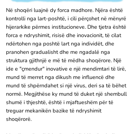
Në shoqëri luajnë dy forca madhore. Njëra është
kontrolli nga lart-poshtë, i cili përçohet në mënyrë
hijerarkike përmes institucioneve. Dhe tjetra është
forca e ndryshimit, risisë dhe inovacionit, të cilat
ndërtohen nga poshtë lart nga individët, dhe
pranohen gradualisht dhe me ngadalë nga
struktura gjithnjë e më të mëdha shoqërore. Një
ide e "çmendur" inovative e një mendimtari të lirë,
mund të merret nga dikush me influencë dhe
mund të shpërndahet si një virus, deri sa të bëhet
normë. Megjithëse ky mund të duket një shembull
shumë i thjeshtë, është i mjaftueshëm për të
treguar mekanikën bazike të ndryshimit
shoqërorë.