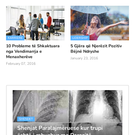
KARRIERE
LIDERSHIP
10 Probleme të Shkaktuara
5 Gjëra që Njerëzit Pozitiv
nga Vendimarrja e
Bëjnë Ndryshe
Menaxherëve
January 23, 2016
February 07, 2016
SHENDET
Shenjat Paralajmëruese kur trupi