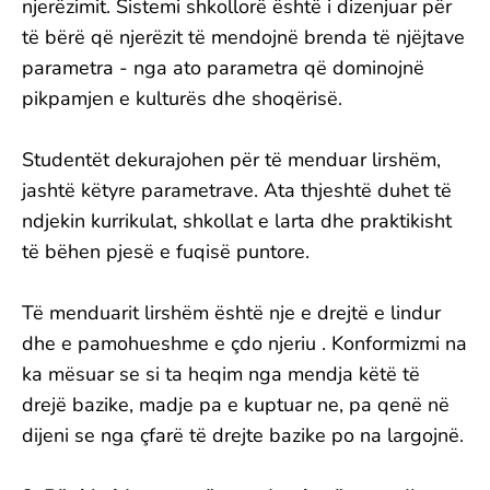
njerëzimit. Sistemi shkollorë është i dizenjuar për
të bërë që njerëzit të mendojnë brenda të njëjtave
parametra - nga ato parametra që dominojnë
pikpamjen e kulturës dhe shoqërisë.
Studentët dekurajohen për të menduar lirshëm,
jashtë këtyre parametrave. Ata thjeshtë duhet të
ndjekin kurrikulat, shkollat e larta dhe praktikisht
të bëhen pjesë e fuqisë puntore.
Të menduarit lirshëm është nje e drejtë e lindur
dhe e pamohueshme e çdo njeriu . Konformizmi na
ka mësuar se si ta heqim nga mendja këtë të
drejë bazike, madje pa e kuptuar ne, pa qenë në
dijeni se nga çfarë të drejte bazike po na largojnë.