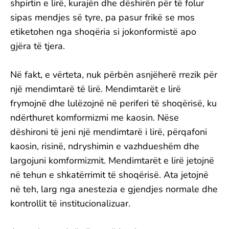
shpirtin e lirë, kurajën dhe dëshirën për të folur
sipas mendjes së tyre, pa pasur frikë se mos
etiketohen nga shoqëria si jokonformistë apo
gjëra të tjera.
Në fakt, e vërteta, nuk përbën asnjëherë rrezik për
një mendimtarë të lirë. Mendimtarët e lirë
frymojnë dhe lulëzojnë në periferi të shoqërisë, ku
ndërthuret komformizmi me kaosin. Nëse
dëshironi të jeni një mendimtarë i lirë, përqafoni
kaosin, risinë, ndryshimin e vazhdueshëm dhe
largojuni komformizmit. Mendimtarët e lirë jetojnë
në tehun e shkatërrimit të shoqërisë. Ata jetojnë
në teh, larg nga anestezia e gjendjes normale dhe
kontrollit të institucionalizuar.