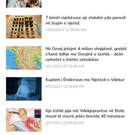
7 bimët mjekësore që zhdukin çdo parazit
në trupin e njeriut
10/01/2014 11:36:00 AM
Në Greqi jetojnë 4 milion shqiptarë, grekët
s'kanë lidhje me Greqinë e lashtë - dalin
sekretet e kishës ortodokse
2/21/2015 07:52:00 AM
Kuptimi i Ëndërrave me Njerëzit e Vdekur
5/01/2017 11:53:00 PM
Kjo është pija më Vdekjeprurëse në Botë,
mund të marrë jetën brenda 45 minutave
5/07/2017 03:09:00 PM