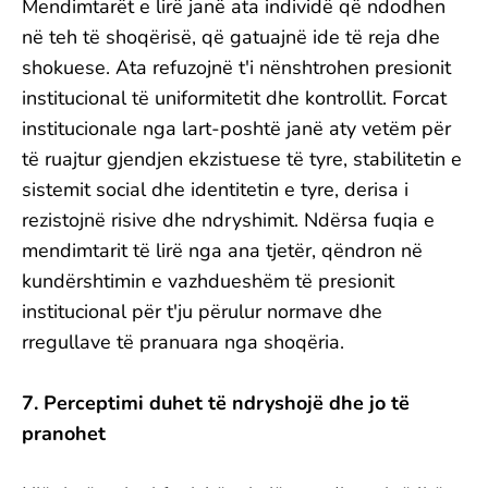
Mendimtarët e lirë janë ata individë që ndodhen
në teh të shoqërisë, që gatuajnë ide të reja dhe
shokuese. Ata refuzojnë t'i nënshtrohen presionit
institucional të uniformitetit dhe kontrollit. Forcat
institucionale nga lart-poshtë janë aty vetëm për
të ruajtur gjendjen ekzistuese të tyre, stabilitetin e
sistemit social dhe identitetin e tyre, derisa i
rezistojnë risive dhe ndryshimit. Ndërsa fuqia e
mendimtarit të lirë nga ana tjetër, qëndron në
kundërshtimin e vazhdueshëm të presionit
institucional për t'ju përulur normave dhe
rregullave të pranuara nga shoqëria.
7. Perceptimi duhet të ndryshojë dhe jo të
pranohet