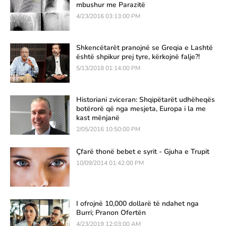
mbushur me Parazitë
4/23/2016 03:13:00 PM
Shkencëtarët pranojnë se Greqia e Lashtë
është shpikur prej tyre, kërkojnë falje?!
5/13/2018 01:14:00 PM
Historiani zviceran: Shqipëtarët udhëheqës
botërorë që nga mesjeta, Europa i la me
kast mënjanë
2/05/2016 10:50:00 PM
Çfarë thonë bebet e syrit - Gjuha e Trupit
10/09/2014 01:42:00 PM
I ofrojnë 10,000 dollarë të ndahet nga
Burri; Pranon Ofertën
4/23/2019 12:03:00 AM