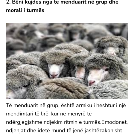
2
. Bëni kujdes nga të menduarit në grup dhe
morali i turmës
Të menduarit në grup, është armiku i heshtur i një
mendimtari të lirë, kur në mënyrë të
ndërgjegjshme ndjekim ritmin e turmës.Emocionet,
ndjenjat dhe idetë mund të jenë jashtëzakonisht