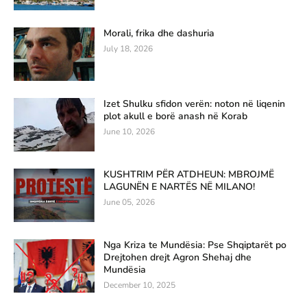
Morali, frika dhe dashuria
July 18, 2026
Izet Shulku sfidon verën: noton në liqenin
plot akull e borë anash në Korab
June 10, 2026
KUSHTRIM PËR ATDHEUN: MBROJMË
LAGUNËN E NARTËS NË MILANO!
June 05, 2026
Nga Kriza te Mundësia: Pse Shqiptarët po
Drejtohen drejt Agron Shehaj dhe
Mundësia
December 10, 2025