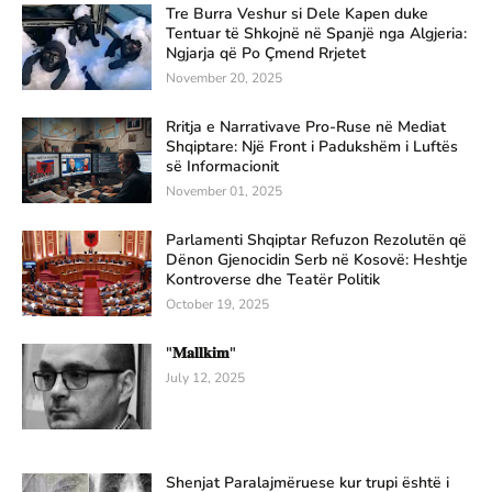
Tre Burra Veshur si Dele Kapen duke
Tentuar të Shkojnë në Spanjë nga Algjeria:
Ngjarja që Po Çmend Rrjetet
November 20, 2025
Rritja e Narrativave Pro-Ruse në Mediat
Shqiptare: Një Front i Padukshëm i Luftës
së Informacionit
November 01, 2025
Parlamenti Shqiptar Refuzon Rezolutën që
Dënon Gjenocidin Serb në Kosovë: Heshtje
Kontroverse dhe Teatër Politik
October 19, 2025
"𝐌𝐚𝐥𝐥𝐤𝐢𝐦"
July 12, 2025
Shenjat Paralajmëruese kur trupi është i