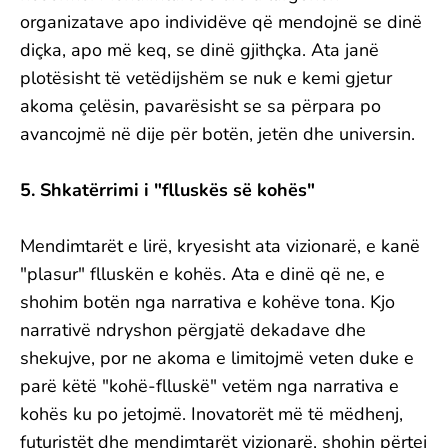
organizatave apo individëve që mendojnë se dinë
diçka, apo më keq, se dinë gjithçka. Ata janë
plotësisht të vetëdijshëm se nuk e kemi gjetur
akoma çelësin, pavarësisht se sa përpara po
avancojmë në dije për botën, jetën dhe universin.
5. Shkatërrimi i "flluskës së kohës"
Mendimtarët e lirë, kryesisht ata vizionarë, e kanë
"plasur" flluskën e kohës. Ata e dinë që ne, e
shohim botën nga narrativa e kohëve tona. Kjo
narrativë ndryshon përgjatë dekadave dhe
shekujve, por ne akoma e limitojmë veten duke e
parë këtë "kohë-flluskë" vetëm nga narrativa e
kohës ku po jetojmë. Inovatorët më të mëdhenj,
futuristët dhe mendimtarët vizionarë, shohin përtej