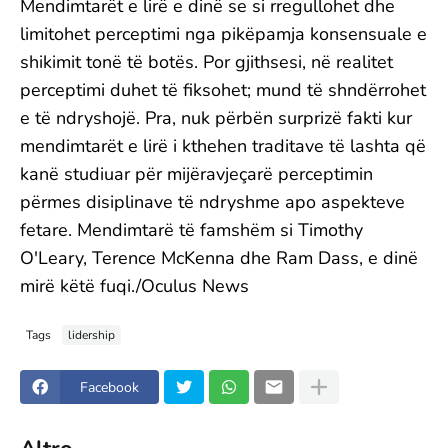
Mendimtarët e lirë e dinë se si rregullohet dhe
limitohet perceptimi nga pikëpamja konsensuale e
shikimit tonë të botës. Por gjithsesi, në realitet
perceptimi duhet të fiksohet; mund të shndërrohet
e të ndryshojë. Pra, nuk përbën surprizë fakti kur
mendimtarët e lirë i kthehen traditave të lashta që
kanë studiuar për mijëravjeçarë perceptimin
përmes disiplinave të ndryshme apo aspekteve
fetare. Mendimtarë të famshëm si Timothy
O'Leary, Terence McKenna dhe Ram Dass, e dinë
mirë këtë fuqi./Oculus News
Tags
lidership
Facebook