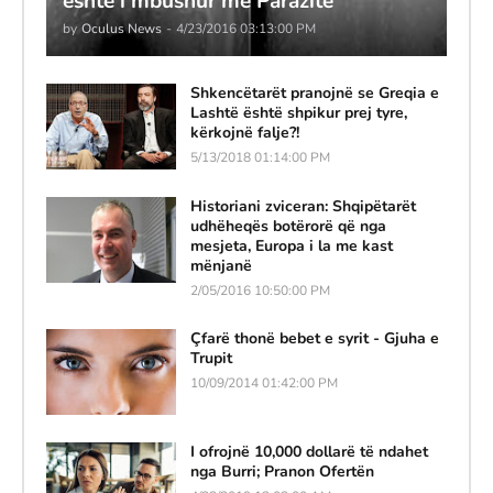
është i mbushur me Parazitë
by
Oculus News
-
4/23/2016 03:13:00 PM
Shkencëtarët pranojnë se Greqia e
Lashtë është shpikur prej tyre,
kërkojnë falje?!
5/13/2018 01:14:00 PM
Historiani zviceran: Shqipëtarët
udhëheqës botërorë që nga
mesjeta, Europa i la me kast
mënjanë
2/05/2016 10:50:00 PM
Çfarë thonë bebet e syrit - Gjuha e
Trupit
10/09/2014 01:42:00 PM
I ofrojnë 10,000 dollarë të ndahet
nga Burri; Pranon Ofertën