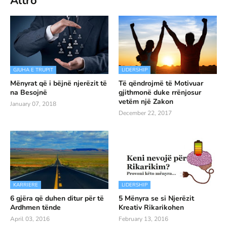
Altro
GJUHA E TRUPIT
LIDERSHIP
Mënyrat që i bëjnë njerëzit të
Të qëndrojmë të Motivuar
na Besojnë
gjithmonë duke rrënjosur
vetëm një Zakon
January 07, 2018
December 22, 2017
KARRIERE
LIDERSHIP
6 gjëra që duhen ditur për të
5 Mënyra se si Njerëzit
Ardhmen tënde
Kreativ Rikarikohen
April 03, 2016
February 13, 2016