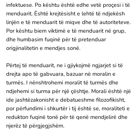
infektuese. Po kështu është edhe vetë proçesi i të
menduarit. Është krejtësisht e lehtë të ndjekësh
linjën e të menduarit të miqve dhe të autoriteteve.
Por kështu biem viktimë e të menduarit në grup,
dhe humbasim fuqinë për të pretenduar
origjinalitetin e mendjes sonë.
Përtej të menduarit, ne i gjiykojmë ngjarjet si të
drejta apo të gabvuara, bazuar në moralin e
turmës. I nënshtrohemi moralit të turmës dhe
ndjehemi si turma për një çështje. Morali është një
ide jashtëzakonisht e debatueshme filozofikisht,
por përfundimi i shkurtër i tij është se, moraliteti e
redukton fuqinë tonë për të qenë mendjelirë dhe
njerëz të përgjegjshëm.