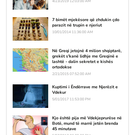
4/23/2019 12:03:00 AM
7 bimët mjekësore që zhdukin çdo
parazit në trupin e njeriut
10/01/2014 11:36:00 AM
Në Greqi jetojnë 4 milion shqiptarë,
grekët s'kanë lidhje me Greqinë e
lashtë - dalin sekretet e kishës
ortodokse
2/21/2015 07:52:00 AM
Kuptimi i Ëndërrave me Njerëzit e
Vdekur
5/01/2017 11:53:00 PM
Kjo është pija më Vdekjeprurëse në
Botë, mund të marrë jetën brenda
45 minutave