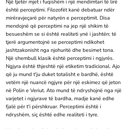
Një tjetër mjet i fuqishëm i një mendimtari të lirë
është perceptimi. Filozofët kanë debatuar ndër
mirëravjeçarë për natyrën e perceptimit. Disa
mendojnë që perceptimi na jep një shikim të
besueshëm se si është realiteti ynë i jashtën; të
tjerë argumentojnë se perceptimi ndikohet
jashtzakonisht nga njohuritë dhe besimet tona.
Një shembull klasik është perceptimi i ngjyrës.
Ngjyra është thjeshtë një etiketim tradicional. Ajo
që ju mund t'ju duket totalisht e bardhë, është
vetëm një nuancë ngjyre për një eskimez që jeton
në Polin e Veriut. Ato mund të ndryshojnë nga një
varjetet i ngjyrave të bardha, madje kanë edhe
fjalë për t'i përshkruar. Perceptimi është i
ndryshëm, siç është edhe realiteti i tyre.