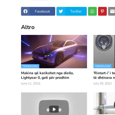
Facebook
Twitter
Altro
TEKNOLOGJI
TEKNOLOGJI
Makina që karikohet nga diello,
'Ristart-i' i
Lightyear 0, gati për prodhim
të dhënava n
June 11, 2022
July 29, 2021