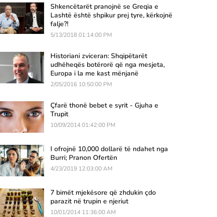
Shkencëtarët pranojnë se Greqia e
Lashtë është shpikur prej tyre, kërkojnë
falje?!
5/13/2018 01:14:00 PM
Historiani zviceran: Shqipëtarët
udhëheqës botërorë që nga mesjeta,
Europa i la me kast mënjanë
2/05/2016 10:50:00 PM
Çfarë thonë bebet e syrit - Gjuha e
Trupit
10/09/2014 01:42:00 PM
I ofrojnë 10,000 dollarë të ndahet nga
Burri; Pranon Ofertën
4/23/2019 12:03:00 AM
7 bimët mjekësore që zhdukin çdo
parazit në trupin e njeriut
10/01/2014 11:36:00 AM