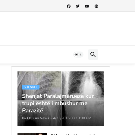
SHENDET
Shenjat Paralajmëruese kur
trupi është i mbushur me
Parazitë
by
Oculus News
-
4/23/2016 03:13:00 PM