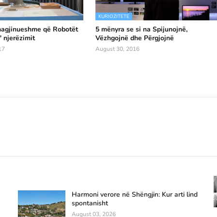
KURIOZITETE
magjinueshme që Robotët
5 mënyra se si na Spijunojnë,
" njerëzimit
Vëzhgojnë dhe Përgjojnë
17
August 30, 2016
Harmoni verore në Shëngjin: Kur arti lind
spontanisht
August 03, 2026