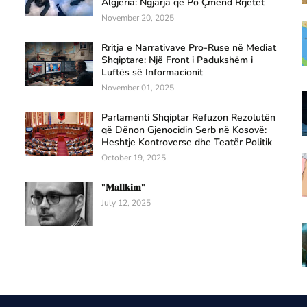
Algjeria: Ngjarja që Po Çmend Rrjetet
November 20, 2025
Rritja e Narrativave Pro-Ruse në Mediat
Shqiptare: Një Front i Padukshëm i
Luftës së Informacionit
November 01, 2025
Parlamenti Shqiptar Refuzon Rezolutën
që Dënon Gjenocidin Serb në Kosovë:
Heshtje Kontroverse dhe Teatër Politik
October 19, 2025
"𝐌𝐚𝐥𝐥𝐤𝐢𝐦"
July 12, 2025