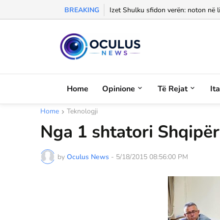
BREAKING
Izet Shulku sfidon verën: noton në l
Home
Opinione
Të Rejat
It
Home
Teknologji
Nga 1 shtatori Shqipër
by
Oculus News
-
5/18/2015 08:56:00 PM