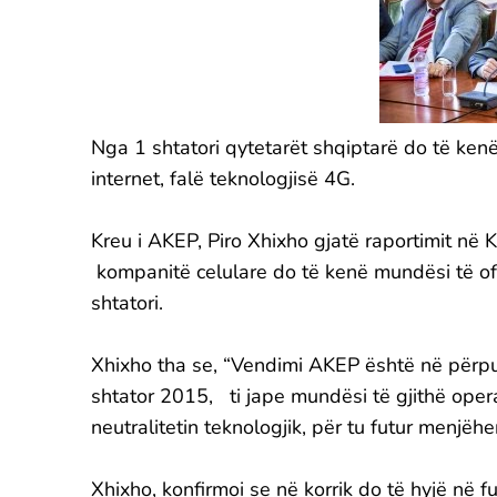
Nga 1 shtatori qytetarët shqiptarë do të ke
internet, falë teknologjisë 4G.
Kreu i AKEP, Piro Xhixho gjatë raportimit në
kompanitë celulare do të kenë mundësi të ofro
shtatori.
Xhixho tha se, “Vendimi AKEP është në përp
shtator 2015, ti jape mundësi të gjithë oper
neutralitetin teknologjik, për tu futur menjëh
Xhixho, konfirmoi se në korrik do të hyjë në fuqi