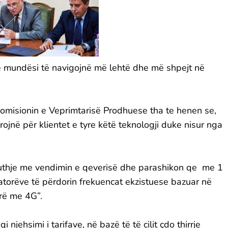
në mundësi të navigojnë më lehtë dhe më shpejt në
 Komisionin e Veprimtarisë Prodhuese tha te henen se,
jnë për klientet e tyre këtë teknologji duke nisur nga
uthje me vendimin e qeverisë dhe parashikon qe me 1
atorëve të përdorin frekuencat ekzistuese bazuar në
erë me 4G”.
 njehsimi i tarifave, në bazë të të cilit çdo thirrje