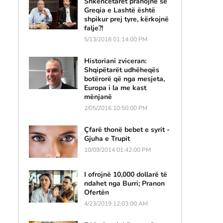
Shkencëtarët pranojnë se
Greqia e Lashtë është
shpikur prej tyre, kërkojnë
falje?!
5/13/2018 01:14:00 PM
Historiani zviceran:
Shqipëtarët udhëheqës
botërorë që nga mesjeta,
Europa i la me kast
mënjanë
2/05/2016 10:50:00 PM
Çfarë thonë bebet e syrit -
Gjuha e Trupit
10/09/2014 01:42:00 PM
I ofrojnë 10,000 dollarë të
ndahet nga Burri; Pranon
Ofertën
4/23/2019 12:03:00 AM