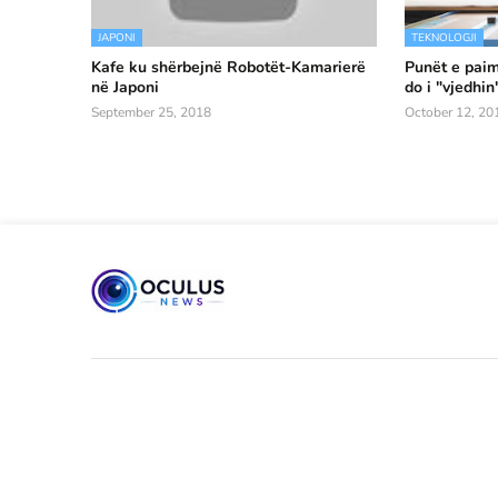
JAPONI
TEKNOLOGJI
Kafe ku shërbejnë Robotët-Kamarierë
Punët e pai
në Japoni
do i "vjedhin
September 25, 2018
October 12, 20