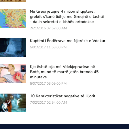
Në Greqi jetojnë 4 milion shqiptarë,
grekët s'kanë lidhje me Greqinë e lashtë
- dalin sekretet e kishës ortodokse
2/21/2015 07:52:00 AM
Kuptimi i Ëndërrave me Njerëzit e Vdekur
5/01/2017 11:53:00 PM
Kjo është pija më Vdekjeprurëse në
Botë, mund të marrë jetën brenda 45
minutave
5/07/2017 03:09:00 PM
10 Karakteristikat negative të Ujorit
7/02/2017 02:54:00 AM