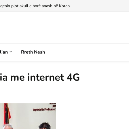
iqenin plot akull e borë anash në Korab...
alian
Rreth Nesh
ia me internet 4G