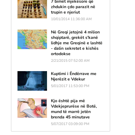
7 bimët mjekësore që
zhdukin çdo parazit në
trupin e njeriut
10/01/2014 11:36:00 AM
ë
Në Greqi jetojnë 4 milion
shqiptarë, grekët s'kanë
lidhje me Greqinë e lashtë
- dalin sekretet e kishës
ortodokse
2/21/2015 07:52:00 AM
Kuptimi i Ëndërrave me
Njerëzit e Vdekur
5/01/2017 11:53:00 PM
Kjo është pija më
Vdekjeprurëse në Botë,
mund të marrë jetën
brenda 45 minutave
5/07/2017 03:09:00 PM