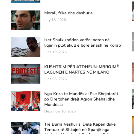
Morali, frika dhe dashuria
July 18, 2026
Izet Shulku sfidon verën: noton në
liqenin plot akull e borë anash në Korab
June 10, 2026
KUSHTRIM PËR ATDHEUN: MBROJMË
LAGUNËN E NARTËS NË MILANO!
June 05, 2026
Nga Kriza te Mundësia: Pse Shqiptarët
po Drejtohen drejt Agron Shehaj dhe
Mundësia
December 10, 2025
Tre Burra Veshur si Dele Kapen duke
Tentuar të Shkojnë në Spanjë nga