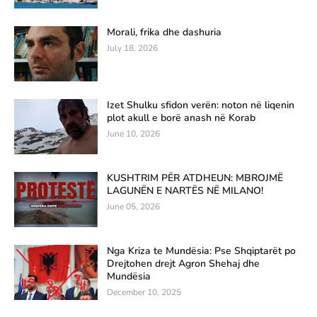
Morali, frika dhe dashuria
July 18, 2026
Izet Shulku sfidon verën: noton në liqenin
plot akull e borë anash në Korab
June 10, 2026
KUSHTRIM PËR ATDHEUN: MBROJMË
LAGUNËN E NARTËS NË MILANO!
June 05, 2026
Nga Kriza te Mundësia: Pse Shqiptarët po
Drejtohen drejt Agron Shehaj dhe
Mundësia
December 10, 2025