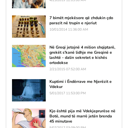
7 bimët mjekësore që zhdukin çdo
parazit në trupin e njeriut
10/01/2014 11:36:00 AM
Në Greqi jetojnë 4 milion shqiptarë,
grekët s'kanë lidhje me Greqinë e
lashtë - dalin sekretet e kishës
ortodokse
2/21/2015 07:52:00 AM
Kuptimi i Ëndërrave me Njerëzit e
Vdekur
5/01/2017 11:53:00 PM
Kjo është pija më Vdekjeprurëse në
Botë, mund të marrë jetën brenda
45 minutave
5/07/2017 03:09:00 PM