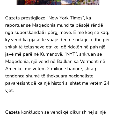
Gazeta prestigjioze “New York Times”, ka
raportuar se Maqedonia mund ta pësojë rëndë
nga superskandali i përgjimeve. E më keq se kaq,
ky vend ka gjasë të vuajë deri në ndarje, edhe për
shkak të telasheve etnike, që ridolën në pah një
javë më parë në Kumanovë. “NYT”, shkruan se
Maqedonia, një vend në Ballkan sa Vermonti në
Amerikë, me vetëm 2 milionë banorë, shfaq
tendenca shumë të theksuara nacionaliste,
pavarësisht që ka një histori si shtet me vetëm 24
vjet.
Gazeta konkludon se vendi që dikur shihej si një