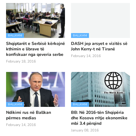
BALLKANI
BALLKANI
Shqiptarët e Serbisë kërkojnë
DASH jep arsyet e vizitës së
kthimin e librave të
John Kerry-t në Tiranë
konfiskuar nga qeveria serbe
February 14, 2016
February 18, 2016
BALLKANI
BALLKANI
Ndikimi rus në Ballkan
BB: Në 2016-tën Shqipëria
përmes medias
dhe Kosova rritje ekonomike
mbi 3.4 përqind
February 14, 2016
January 08, 2016