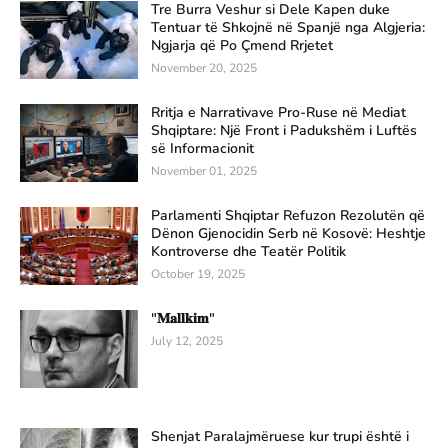
Tre Burra Veshur si Dele Kapen duke
Tentuar të Shkojnë në Spanjë nga Algjeria:
Ngjarja që Po Çmend Rrjetet
November 20, 2025
Rritja e Narrativave Pro-Ruse në Mediat
Shqiptare: Një Front i Padukshëm i Luftës
së Informacionit
November 01, 2025
Parlamenti Shqiptar Refuzon Rezolutën që
Dënon Gjenocidin Serb në Kosovë: Heshtje
Kontroverse dhe Teatër Politik
October 19, 2025
"𝐌𝐚𝐥𝐥𝐤𝐢𝐦"
July 12, 2025
Shenjat Paralajmëruese kur trupi është i