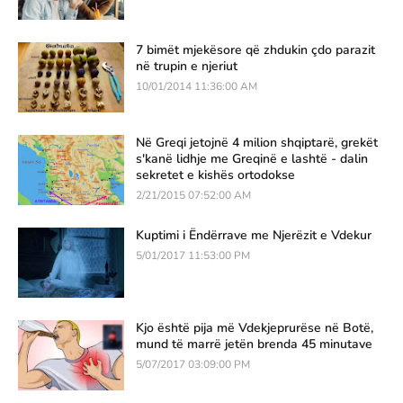
7 bimët mjekësore që zhdukin çdo parazit
në trupin e njeriut
10/01/2014 11:36:00 AM
Në Greqi jetojnë 4 milion shqiptarë, grekët
s'kanë lidhje me Greqinë e lashtë - dalin
sekretet e kishës ortodokse
2/21/2015 07:52:00 AM
Kuptimi i Ëndërrave me Njerëzit e Vdekur
5/01/2017 11:53:00 PM
Kjo është pija më Vdekjeprurëse në Botë,
mund të marrë jetën brenda 45 minutave
5/07/2017 03:09:00 PM