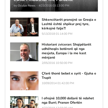
by
Oculus News
-
4/23/2016 03:13:00 PM
Shkencëtarët pranojnë se Greqia e
Lashtë është shpikur prej tyre,
kërkojnë falje?!
5/13/2018 01:14:00 PM
Historiani zviceran: Shqipëtarët
udhëheqës botërorë që nga
mesjeta, Europa i la me kast
mënjanë
2/05/2016 10:50:00 PM
Çfarë thonë bebet e syrit - Gjuha e
Trupit
10/09/2014 01:42:00 PM
I ofrojnë 10,000 dollarë të ndahet
nga Burri; Pranon Ofertën
4/23/2019 12:03:00 AM