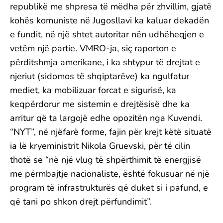
republikë me shpresa të mëdha për zhvillim, gjatë
kohës komuniste në Jugosllavi ka kaluar dekadën
e fundit, në një shtet autoritar nën udhëheqjen e
vetëm një partie. VMRO-ja, siç raporton e
përditshmja amerikane, i ka shtypur të drejtat e
njeriut (sidomos të shqiptarëve) ka ngulfatur
mediet, ka mobilizuar forcat e sigurisë, ka
keqpërdorur me sistemin e drejtësisë dhe ka
arritur që ta largojë edhe opozitën nga Kuvendi.
“NYT”, në njëfarë forme, fajin për krejt këtë situatë
ia lë kryeministrit Nikola Gruevski, për të cilin
thotë se “në një vlug të shpërthimit të energjisë
me përmbajtje nacionaliste, është fokusuar në një
program të infrastrukturës që duket si i pafund, e
që tani po shkon drejt përfundimit”.