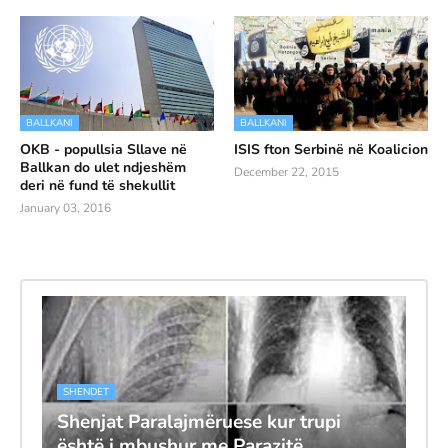
BALLKANI
BALLKANI
OKB - popullsia Sllave në
ISIS fton Serbinë në Koalicion
Ballkan do ulet ndjeshëm
December 22, 2015
deri në fund të shekullit
January 03, 2016
SHENDET
Shenjat Paralajmëruese kur trupi
është i mbushur me Parazitë