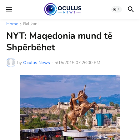
Home
Ballkani
NYT: Maqedonia mund të
Shpërbëhet
by
Oculus News
-
5/15/2015 07:26:00 PM