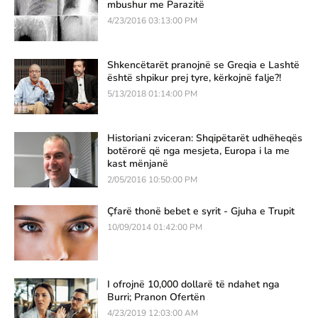
mbushur me Parazitë
4/23/2016 03:13:00 PM
Shkencëtarët pranojnë se Greqia e Lashtë
është shpikur prej tyre, kërkojnë falje?!
5/13/2018 01:14:00 PM
Historiani zviceran: Shqipëtarët udhëheqës
botërorë që nga mesjeta, Europa i la me
kast mënjanë
2/05/2016 10:50:00 PM
Çfarë thonë bebet e syrit - Gjuha e Trupit
10/09/2014 01:42:00 PM
I ofrojnë 10,000 dollarë të ndahet nga
Burri; Pranon Ofertën
4/23/2019 12:03:00 AM