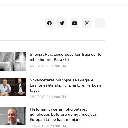
Shenjat Paralajmëruese kur trupi është i
mbushur me Parazitë
4/23/2016 03:13:00 PM
Shkencëtarët pranojnë se Greqia e
Lashtë është shpikur prej tyre, kërkojnë
falje?!
5/13/2018 01:14:00 PM
Historiani zviceran: Shqipëtarët
udhëheqës botërorë që nga mesjeta,
Europa i la me kast mënjanë
2/05/2016 10:50:00 PM