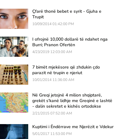
Çfarë thonë bebet e syrit - Gjuha e
Trupit
10/09/2014 01:42:00 PM
I ofrojnë 10,000 dollarë të ndahet nga
Burri; Pranon Ofertën
4/23/2019 12:03:00 AM
7 bimët mjekësore që zhdukin çdo
parazit në trupin e njeriut
10/01/2014 11:36:00 AM
Në Greqi jetojnë 4 milion shqiptarë,
grekët s'kanë lidhje me Greqinë e lashtë
- dalin sekretet e kishës ortodokse
2/21/2015 07:52:00 AM
Kuptimi i Ëndërrave me Njerëzit e Vdekur
5/01/2017 11:53:00 PM