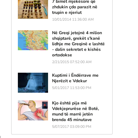
7 bimët mjekësore që
zhdukin çdo parazit në
trupin e njeriut
10/01/2014 11:36:00 AM
Në Greqi jetojnë 4 milion
shqiptarë, grekët s'kanë
lidhje me Greqinë e lashtë
- dalin sekretet e kishës
ortodokse
2/21/2015 07:52:00 AM
Kuptimi i Ëndërrave me
Njerëzit e Vdekur
5/01/2017 11:53:00 PM
Kjo është pija më
Vdekjeprurëse në Botë,
mund të marrë jetën
brenda 45 minutave
5/07/2017 03:09:00 PM
u