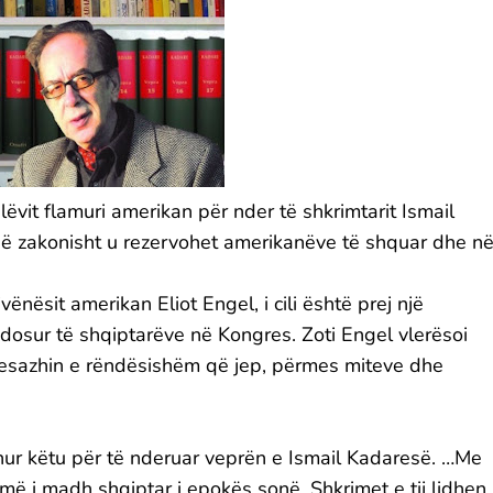
ëvit flamuri amerikan për nder të shkrimtarit Ismail
l që zakonisht u rezervohet amerikanëve të shquar dhe n
vënësit amerikan Eliot Engel, i cili është prej një
dosur të shqiptarëve në Kongres. Zoti Engel vlerësoi
mesazhin e rëndësishëm që jep, përmes miteve dhe
ur këtu për të nderuar veprën e Ismail Kadaresë. …Me
ri më i madh shqiptar i epokës sonë. Shkrimet e tij lidhen