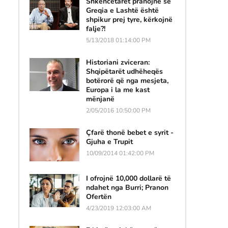
Shkencëtarët pranojnë se
Greqia e Lashtë është
shpikur prej tyre, kërkojnë
falje?!
5/13/2018 01:14:00 PM
Historiani zviceran:
Shqipëtarët udhëheqës
botërorë që nga mesjeta,
Europa i la me kast
mënjanë
ë
2/05/2016 10:50:00 PM
Çfarë thonë bebet e syrit -
Gjuha e Trupit
10/09/2014 01:42:00 PM
I ofrojnë 10,000 dollarë të
ndahet nga Burri; Pranon
Ofertën
4/23/2019 12:03:00 AM