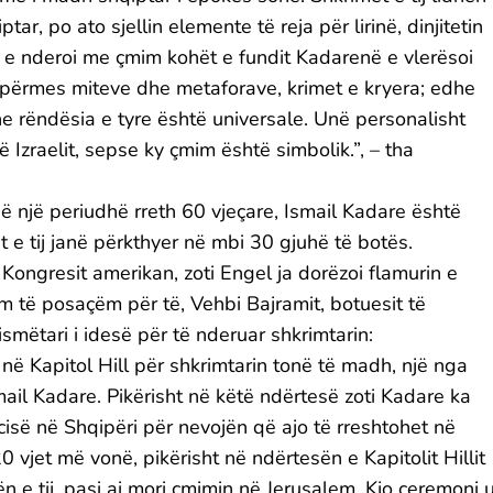
ar, po ato sjellin elemente të reja për lirinë, dinjitetin
 që e nderoi me çmim kohët e fundit Kadarenë e vlerësoi
ë përmes miteve dhe metaforave, krimet e kryera; edhe
e rëndësia e tyre është universale. Unë personalisht
ë Izraelit, sepse ky çmim është simbolik.”, – tha
në një periudhë rreth 60 vjeçare, Ismail Kadare është
t e tij janë përkthyer në mbi 30 gjuhë të botës.
 Kongresit amerikan, zoti Engel ja dorëzoi flamurin e
m të posaçëm për të, Vehbi Bajramit, botuesit të
 nismëtari i idesë për të nderuar shkrimtarin:
në Kapitol Hill për shkrimtarin tonë të madh, një nga
ail Kadare. Pikërisht në këtë ndërtesë zoti Kadare ka
isë në Shqipëri për nevojën që ajo të rreshtohet në
 vjet më vonë, pikërisht në ndërtesën e Kapitolit Hillit
n e tij, pasi ai mori çmimin në Jerusalem. Kjo ceremoni 