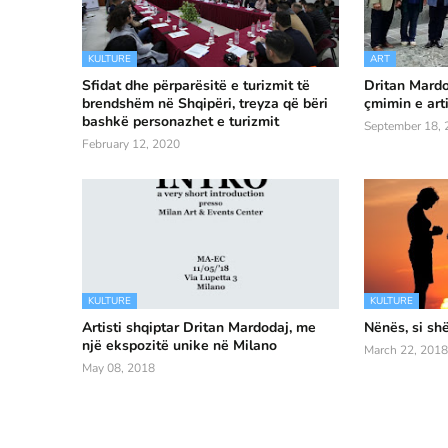
KULTURE
ART
Sfidat dhe përparësitë e turizmit të
Dritan Mardo
brendshëm në Shqipëri, treyza që bëri
çmimin e art
bashkë personazhet e turizmit
September 18, 
February 12, 2020
KULTURE
KULTURE
Artisti shqiptar Dritan Mardodaj, me
Nënës, si sh
një ekspozitë unike në Milano
March 22, 2018
May 08, 2018