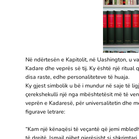
Në ndërtesën e Kapitolit, në Uashington, u val
Kadare dhe veprës së tij. Ky është një ritua
disa raste, edhe personaliteteve të huaja.
Ky gjest simbolik u bë i mundur në saje të ligj
çerekshekulli një nga mbështetësit më të ven
veprën e Kadaresë, për universalitetin dhe 
figurave letrare:
“Kam një kënaqësi të veçantë që jemi mbledh
të drejtë, Ismail njihet gjerësisht si shkrimta