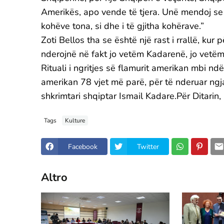
Amerikës, apo vende të tjera. Unë mendoj se
kohëve tona, si dhe i të gjitha kohërave.”
Zoti Bellos tha se është një rast i rrallë, kur
nderojnë në fakt jo vetëm Kadarenë, jo vetëm 
Rituali i ngritjes së flamurit amerikan mbi ndë
amerikan 78 vjet më parë, për të nderuar ngjar
shkrimtari shqiptar Ismail Kadare.Për Ditarin
Tags
Kulture
Facebook
Twitter
Altro