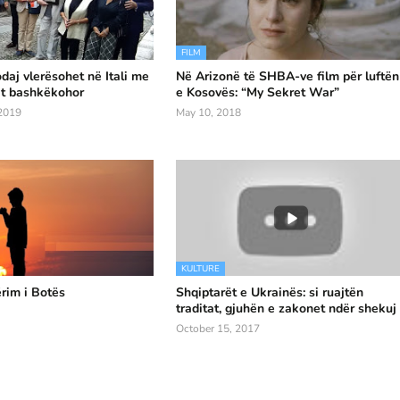
FILM
daj vlerësohet në Itali me
Në Arizonë të SHBA-ve film për luftën
it bashkëkohor
e Kosovës: “My Sekret War”
2019
May 10, 2018
KULTURE
ërim i Botës
Shqiptarët e Ukrainës: si ruajtën
traditat, gjuhën e zakonet ndër shekuj
October 15, 2017