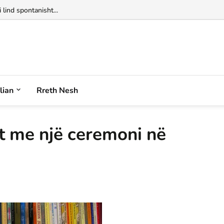
 lind spontanisht...
alian
Rreth Nesh
t me një ceremoni në