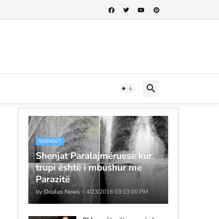
SHENDET
Shenjat Paralajmëruese kur
trupi është i mbushur me
Parazitë
by
Oculus News
-
4/23/2016 03:13:00 PM