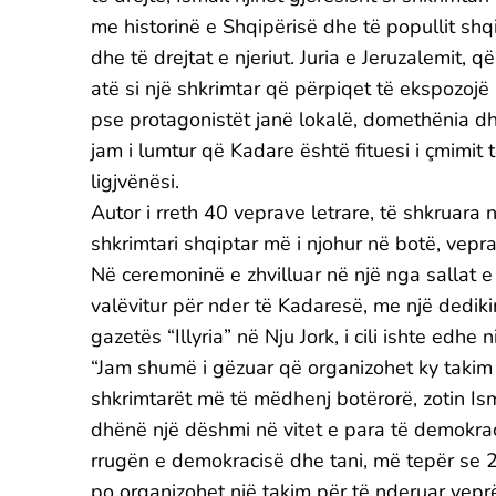
me historinë e Shqipërisë dhe të popullit shqipt
dhe të drejtat e njeriut. Juria e Jeruzalemit,
atë si një shkrimtar që përpiqet të ekspozoj
pse protagonistët janë lokalë, domethënia dh
jam i lumtur që Kadare është fituesi i çmimit t
ligjvënësi.
Autor i rreth 40 veprave letrare, të shkruara 
shkrimtari shqiptar më i njohur në botë, vepra
Në ceremoninë e zhvilluar në një nga sallat e
valëvitur për nder të Kadaresë, me një dediki
gazetës “Illyria” në Nju Jork, i cili ishte edhe
“Jam shumë i gëzuar që organizohet ky takim 
shkrimtarët më të mëdhenj botërorë, zotin Ism
dhënë një dëshmi në vitet e para të demokrac
rrugën e demokracisë dhe tani, më tepër se 20
po organizohet një takim për të nderuar veprë