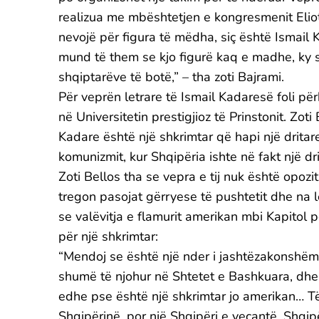
realizua me mbështetjen e kongresmenit Elio
nevojë për figura të mëdha, siç është Ismail 
mund të them se kjo figurë kaq e madhe, ky sh
shqiptarëve të botë,” – tha zoti Bajrami.
Për veprën letrare të Ismail Kadaresë foli përk
në Universitetin prestigjioz të Prinstonit. Zot
Kadare është një shkrimtar që hapi një drita
komunizmit, kur Shqipëria ishte në fakt një dr
Zoti Bellos tha se vepra e tij nuk është opoz
tregon pasojat gërryese të pushtetit dhe na le
se valëvitja e flamurit amerikan mbi Kapitol
për një shkrimtar:
“Mendoj se është një nder i jashtëzakonshëm
shumë të njohur në Shtetet e Bashkuara, dh
edhe pse është një shkrimtar jo amerikan… Të 
Shqipërinë, por një Shqipëri e veçantë, Shqip