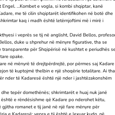
t Engel. …Kombet e vogla, si kombi shqiptar, kanë
Kadare, me të cilin shqiptarët identifikohen në botë dhe
krimtar kaq i madh është letërnjoftimi më i mirë i
thyesi i veprës se tij në anglisht, David Bellos, profeso
i Bellos, duke u shprehur në mënyre figurative, tha se
re transparente për Shqipërisë në kushtet e periudhës s
itare opake.
itare në mënyrë të drejtpërdrejtë, por përmes saj Kadare
jon të kuptojmë thelbin e një shoqërie totalitare. Ai tha
 për nder të Kadaresë është një nder i jashtëzakonshëm
 dhe tepër domethënës; shkrimtarët e huaj nuk janë
e është e rëndësishme që Kadare po nderohet këtu,
gjitha romanet e tij janë në një fare mënyre për
ëria e Kadaresë; vepra e tij është e lexuar kudo, në