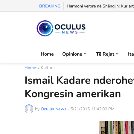
BREAKING
Morali, frika dhe dashuria...
Harmoni verore në Shëngjin: Kur arti
Home
Opinione
Të Rejat
It
Home
Kulture
Ismail Kadare nderohe
Kongresin amerikan
by
Oculus News
-
5/21/2015 11:42:00 PM