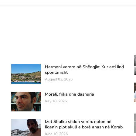
Harmoni verore në Shëngjin: Kur arti lind
spontanisht
August 03, 2026
Morali, frika dhe dashuria
July 18, 2026
Izet Shulku sfidon verën: noton në
liqenin plot akull e borë anash në Korab
June 10, 2026