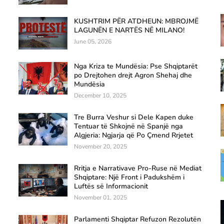
KUSHTRIM PËR ATDHEUN: MBROJMË
LAGUNËN E NARTËS NË MILANO!
June 05, 2026
Nga Kriza te Mundësia: Pse Shqiptarët
po Drejtohen drejt Agron Shehaj dhe
Mundësia
December 10, 2025
Tre Burra Veshur si Dele Kapen duke
Tentuar të Shkojnë në Spanjë nga
Algjeria: Ngjarja që Po Çmend Rrjetet
November 20, 2025
Rritja e Narrativave Pro-Ruse në Mediat
Shqiptare: Një Front i Padukshëm i
Luftës së Informacionit
November 01, 2025
Parlamenti Shqiptar Refuzon Rezolutën