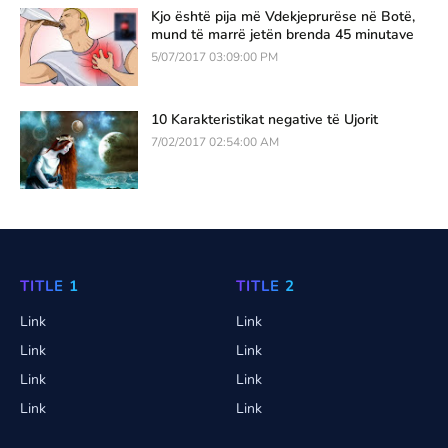
Kjo është pija më Vdekjeprurëse në Botë,
mund të marrë jetën brenda 45 minutave
5/07/2017 03:09:00 PM
10 Karakteristikat negative të Ujorit
7/02/2017 02:54:00 AM
TITLE 1
TITLE 2
Link
Link
Link
Link
Link
Link
Link
Link