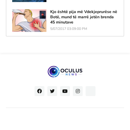
Kjo është pija më Vdekjeprurëse në
Botë, mund të marrë jetën brenda
45 minutave
5/07/2017 03:09:00 PM