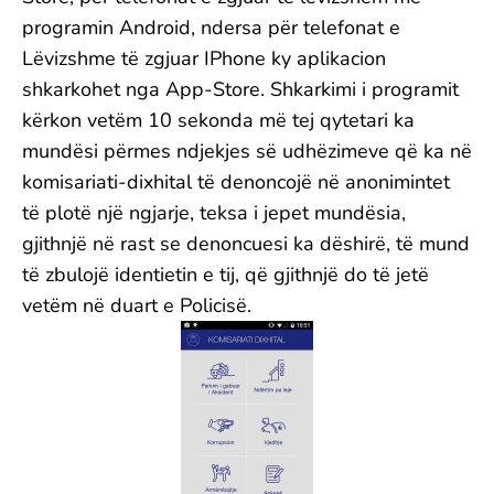
programin Android, ndersa për telefonat e
Lëvizshme të zgjuar IPhone ky aplikacion
shkarkohet nga App-Store. Shkarkimi i programit
kërkon vetëm 10 sekonda më tej qytetari ka
mundësi përmes ndjekjes së udhëzimeve që ka në
komisariati-dixhital të denoncojë në anonimintet
të plotë një ngjarje, teksa i jepet mundësia,
gjithnjë në rast se denoncuesi ka dëshirë, të mund
të zbulojë identietin e tij, që gjithnjë do të jetë
vetëm në duart e Policisë.