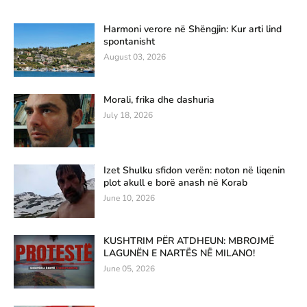
Harmoni verore në Shëngjin: Kur arti lind
spontanisht
August 03, 2026
Morali, frika dhe dashuria
July 18, 2026
Izet Shulku sfidon verën: noton në liqenin
plot akull e borë anash në Korab
June 10, 2026
KUSHTRIM PËR ATDHEUN: MBROJMË
LAGUNËN E NARTËS NË MILANO!
June 05, 2026