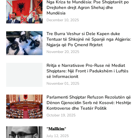
Nga Kriza te Mundësia: Pse Shqiptarët po
Drejtohen drejt Agron Shehaj dhe
Mundësia
December 10, 2025
Tre Burra Veshur si Dele Kapen duke
Tentuar të Shkojnë në Spanjë nga Algjeria:
Ngjarja që Po Çmend Rrjetet
November 20, 2025
Rritja e Narrativave Pro-Ruse në Mediat
Shqiptare: Një Front i Padukshëm i Luftës
së Informacionit
November 01, 2025
Parlamenti Shqiptar Refuzon Rezolutën që
Dënon Gjenocidin Serb në Kosovë: Heshtje
Kontroverse dhe Teatër Politik
October 19, 2025
"𝐌𝐚𝐥𝐥𝐤𝐢𝐦"
July 12, 2025