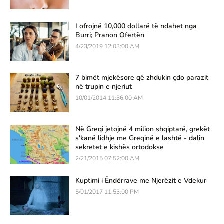
I ofrojnë 10,000 dollarë të ndahet nga
Burri; Pranon Ofertën
4/23/2019 12:03:00 AM
7 bimët mjekësore që zhdukin çdo parazit
në trupin e njeriut
10/01/2014 11:36:00 AM
Në Greqi jetojnë 4 milion shqiptarë, grekët
s'kanë lidhje me Greqinë e lashtë - dalin
sekretet e kishës ortodokse
2/21/2015 07:52:00 AM
Kuptimi i Ëndërrave me Njerëzit e Vdekur
5/01/2017 11:53:00 PM