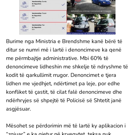
Burime nga Ministria e Brendshme kanë bërë të
ditur se numri më i lartë i denoncimeve ka qenë
me përmbajtje administrative. Mbi 60% të
denoncimeve lidheshin me shkelje të ndryshme të
kodit të qarkullimit rrugor. Denoncimet e tjera
lidhen me vjedhjet, ndërtimet pa leje, por edhe
konfliket të çastit, të cilat falë denoncimeve dhe
ndërhryjes së shpejtë të Policisë së Shtetit janë
asgjësuar.
Mësohet se përdorimin më të lartë ky aplikacion i
“zgjuar” e ka gjetur në kryeqytet, teksa nuk