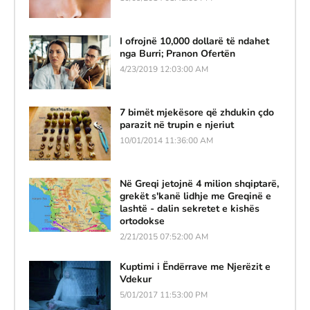
I ofrojnë 10,000 dollarë të ndahet
nga Burri; Pranon Ofertën
4/23/2019 12:03:00 AM
7 bimët mjekësore që zhdukin çdo
parazit në trupin e njeriut
10/01/2014 11:36:00 AM
Në Greqi jetojnë 4 milion shqiptarë,
grekët s'kanë lidhje me Greqinë e
lashtë - dalin sekretet e kishës
ortodokse
2/21/2015 07:52:00 AM
Kuptimi i Ëndërrave me Njerëzit e
Vdekur
5/01/2017 11:53:00 PM