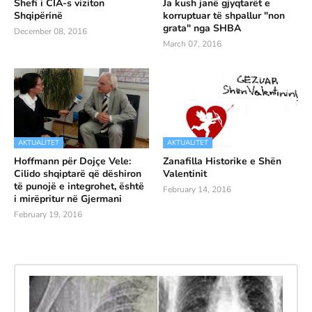
Shefi i CIA-s viziton
Ja kush janë gjyqtarët e
Shqipërinë
korruptuar të shpallur "non
grata" nga SHBA
December 08, 2016
March 07, 2016
AKTUALITET
AKTUALITET
Hoffmann për Dojçe Vele:
Zanafilla Historike e Shën
Cilido shqiptarë që dëshiron
Valentinit
të punojë e integrohet, është
February 14, 2016
i mirëpritur në Gjermani
February 19, 2016