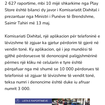
2 627 raportime, mbi 10 mijë shkarkime nga Play
Store është bilanci dy javor i Komisariatit Dixhital i
prezantuar nga Ministri i Punëve të Brendshme,
Saimir Tahiri më 13 maj.
Komisariati Dixhital, një aplikacion për telefoninë e
lëvizshme të zgjuar ka gjetur përdorim të gjerë në
vendin tonë. Ky aplikacion, që i jep mundësi të
gjithë përdoruesve të denoncojnë paligjshmërinë
përmes një kliku në celularin e tyre është
përqafuar nga më shumë se 10 000 përdorues të
telefonisë së zgjuar të lëvizshme të vendit tonë,
teksa numri i denoncime është duke iu afruar
numrit 3 000.