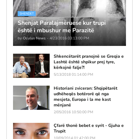
SHENDET
Shenjat Paralajmëruese kur trupi
është i mbushur me Parazitë
by
Oculus News
-
4/23/2016 03:13:00 PM
Shkencëtarët pranojnë se Greqia e
Lashtë është shpikur prej tyre,
kërkojnë falje?!
5/13/2018 01:14:00 PM
Historiani zviceran: Shqipëtarët
udhëheqës botërorë që nga
mesjeta, Europa i la me kast
mënjanë
2/05/2016 10:50:00 PM
Çfarë thonë bebet e syrit - Gjuha e
Trupit
10/09/2014 01:42:00 PM