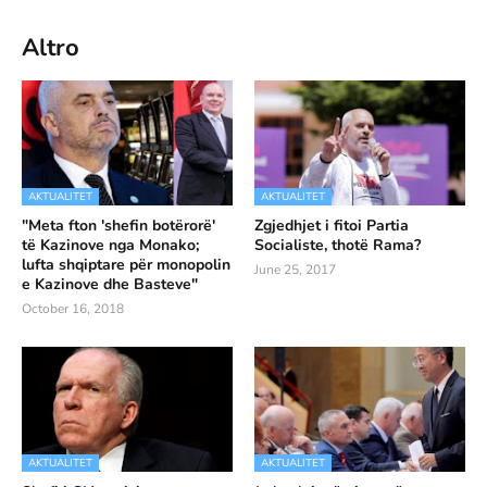
Altro
AKTUALITET
AKTUALITET
"Meta fton 'shefin botërorë'
Zgjedhjet i fitoi Partia
të Kazinove nga Monako;
Socialiste, thotë Rama?
lufta shqiptare për monopolin
June 25, 2017
e Kazinove dhe Basteve"
October 16, 2018
AKTUALITET
AKTUALITET