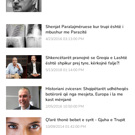
Shenjat Paralajmëruese kur trupi është i
mbushur me Parazitë
4/23/2016 03:13:00 PM
Shkencëtarët pranojnë se Greqia e Lashtë
është shpikur prej tyre, kërkojnë falje?!
5/13/2018 01:14:00 PM
Historiani zviceran: Shqipëtarët udhëheqës
botërorë që nga mesjeta, Europa i la me
kast mënjanë
2/05/2016 10:50:00 PM
Çfarë thonë bebet e syrit - Gjuha e Trupit
10/09/2014 01:42:00 PM