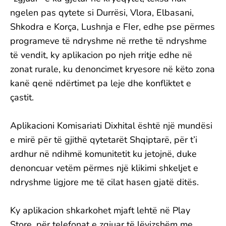
ngelen pas qytete si Durrësi, Vlora, Elbasani,
Shkodra e Korça, Lushnja e FIer, edhe pse përmes
programeve të ndryshme në rrethe të ndryshme
të vendit, ky aplikacion po njeh rritje edhe në
zonat rurale, ku denoncimet kryesore në këto zona
kanë qenë ndërtimet pa leje dhe konfliktet e
çastit.
Aplikacioni Komisariati Dixhital është një mundësi
e mirë për të gjithë qytetarët Shqiptarë, për t’i
ardhur në ndihmë komunitetit ku jetojnë, duke
denoncuar vetëm përmes një klikimi shkeljet e
ndryshme ligjore me të cilat hasen gjatë ditës.
Ky aplikacion shkarkohet mjaft lehtë në Play
Store, për telefonat e zgjuar të lëvizshëm me