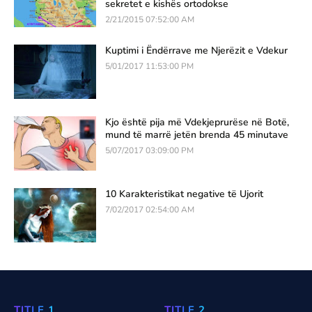
sekretet e kishës ortodokse
2/21/2015 07:52:00 AM
Kuptimi i Ëndërrave me Njerëzit e Vdekur
5/01/2017 11:53:00 PM
Kjo është pija më Vdekjeprurëse në Botë,
mund të marrë jetën brenda 45 minutave
5/07/2017 03:09:00 PM
10 Karakteristikat negative të Ujorit
7/02/2017 02:54:00 AM
TITLE 1
TITLE 2