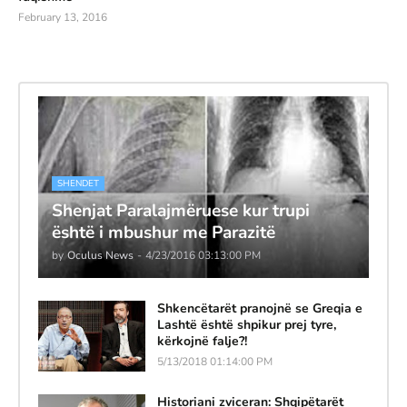
February 13, 2016
SHENDET
Shenjat Paralajmëruese kur trupi
është i mbushur me Parazitë
by
Oculus News
-
4/23/2016 03:13:00 PM
Shkencëtarët pranojnë se Greqia e
Lashtë është shpikur prej tyre,
kërkojnë falje?!
5/13/2018 01:14:00 PM
Historiani zviceran: Shqipëtarët