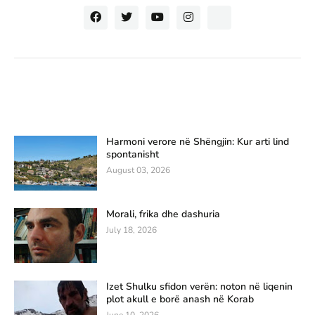
Harmoni verore në Shëngjin: Kur arti lind
spontanisht
August 03, 2026
Morali, frika dhe dashuria
July 18, 2026
Izet Shulku sfidon verën: noton në liqenin
plot akull e borë anash në Korab
June 10, 2026