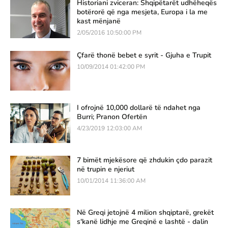
Historiani zviceran: Shqipëtarët udhëheqës
botërorë që nga mesjeta, Europa i la me
kast mënjanë
2/05/2016 10:50:00 PM
Çfarë thonë bebet e syrit - Gjuha e Trupit
10/09/2014 01:42:00 PM
I ofrojnë 10,000 dollarë të ndahet nga
Burri; Pranon Ofertën
4/23/2019 12:03:00 AM
7 bimët mjekësore që zhdukin çdo parazit
në trupin e njeriut
10/01/2014 11:36:00 AM
Në Greqi jetojnë 4 milion shqiptarë, grekët
s'kanë lidhje me Greqinë e lashtë - dalin