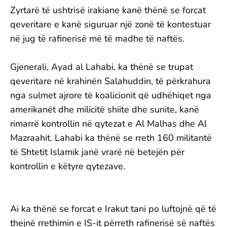
Zyrtarë të ushtrisë irakiane kanë thënë se forcat
qeveritare e kanë siguruar një zonë të kontestuar
në jug të rafinerisë më të madhe të naftës.
Gjenerali, Ayad al Lahabi, ka thënë se trupat
qeveritare në krahinën Salahuddin, të përkrahura
nga sulmet ajrore të koalicionit që udhëhiqet nga
amerikanët dhe milicitë shiite dhe sunite, kanë
rimarrë kontrollin në qytezat e Al Malhas dhe Al
Mazraahit. Lahabi ka thënë se rreth 160 militantë
të Shtetit Islamik janë vrarë në betejën për
kontrollin e këtyre qytezave.
Ai ka thënë se forcat e Irakut tani po luftojnë që të
thejnë rrethimin e IS-it përreth rafinerisë së naftës