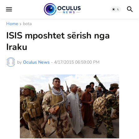
Home
bota
ISIS mposhtet sërish nga
Iraku
by
Oculus News
-
4/17/2015 06:59:00 PM