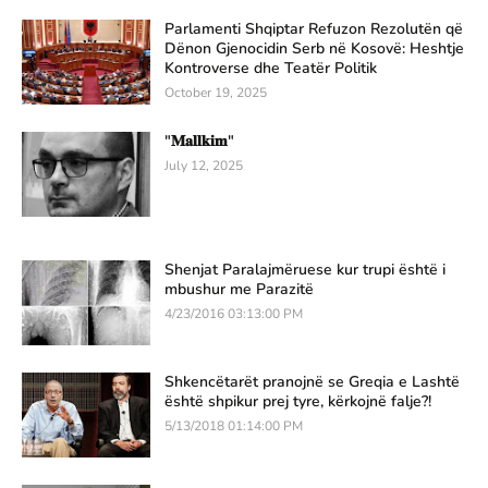
Parlamenti Shqiptar Refuzon Rezolutën që
Dënon Gjenocidin Serb në Kosovë: Heshtje
Kontroverse dhe Teatër Politik
October 19, 2025
"𝐌𝐚𝐥𝐥𝐤𝐢𝐦"
July 12, 2025
Shenjat Paralajmëruese kur trupi është i
mbushur me Parazitë
4/23/2016 03:13:00 PM
Shkencëtarët pranojnë se Greqia e Lashtë
është shpikur prej tyre, kërkojnë falje?!
5/13/2018 01:14:00 PM