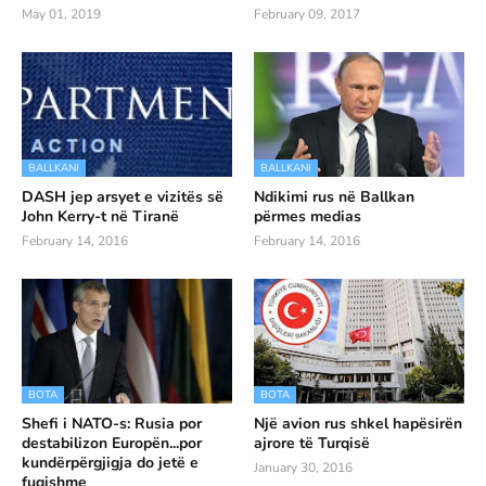
May 01, 2019
February 09, 2017
BALLKANI
BALLKANI
DASH jep arsyet e vizitës së
Ndikimi rus në Ballkan
John Kerry-t në Tiranë
përmes medias
February 14, 2016
February 14, 2016
BOTA
BOTA
Shefi i NATO-s: Rusia por
Një avion rus shkel hapësirën
destabilizon Europën...por
ajrore të Turqisë
kundërpërgjigja do jetë e
January 30, 2016
fuqishme