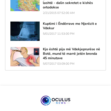
lashtë - dalin sekretet e kishës
ortodokse
2/21/2015 07:52:00 AM
Kuptimi i Ëndërrave me Njerëzit e
Vdekur
5/01/2017 11:53:00 PM
Kjo është pija më Vdekjeprurëse në
Botë, mund të marrë jetën brenda
45 minutave
5/07/2017 03:09:00 PM