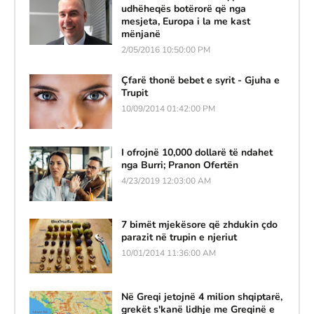
udhëheqës botërorë që nga
mesjeta, Europa i la me kast
mënjanë
2/05/2016 10:50:00 PM
Çfarë thonë bebet e syrit - Gjuha e
Trupit
10/09/2014 01:42:00 PM
I ofrojnë 10,000 dollarë të ndahet
nga Burri; Pranon Ofertën
4/23/2019 12:03:00 AM
7 bimët mjekësore që zhdukin çdo
parazit në trupin e njeriut
10/01/2014 11:36:00 AM
Në Greqi jetojnë 4 milion shqiptarë,
grekët s'kanë lidhje me Greqinë e