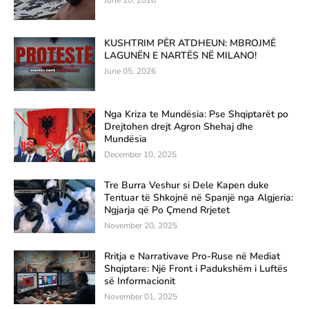
KUSHTRIM PËR ATDHEUN: MBROJMË
LAGUNËN E NARTËS NË MILANO!
June 05, 2026
Nga Kriza te Mundësia: Pse Shqiptarët po
Drejtohen drejt Agron Shehaj dhe
Mundësia
December 10, 2025
Tre Burra Veshur si Dele Kapen duke
Tentuar të Shkojnë në Spanjë nga Algjeria:
Ngjarja që Po Çmend Rrjetet
November 20, 2025
Rritja e Narrativave Pro-Ruse në Mediat
Shqiptare: Një Front i Padukshëm i Luftës
së Informacionit
November 01, 2025