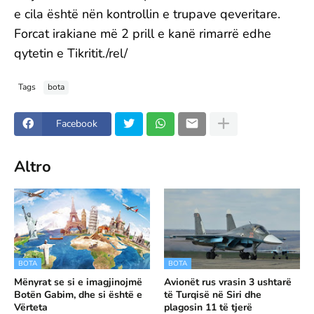
e cila është nën kontrollin e trupave qeveritare.
Forcat irakiane më 2 prill e kanë rimarrë edhe
qytetin e Tikritit./rel/
Tags
bota
Facebook
Altro
BOTA
BOTA
Mënyrat se si e imagjinojmë
Avionët rus vrasin 3 ushtarë
Botën Gabim, dhe si është e
të Turqisë në Siri dhe
Vërteta
plagosin 11 të tjerë