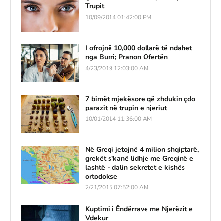
Trupit
10/09/2014 01:42:00 PM
I ofrojnë 10,000 dollarë të ndahet
nga Burri; Pranon Ofertën
4/23/2019 12:03:00 AM
7 bimët mjekësore që zhdukin çdo
parazit në trupin e njeriut
10/01/2014 11:36:00 AM
Në Greqi jetojnë 4 milion shqiptarë,
grekët s'kanë lidhje me Greqinë e
lashtë - dalin sekretet e kishës
ortodokse
2/21/2015 07:52:00 AM
Kuptimi i Ëndërrave me Njerëzit e
Vdekur