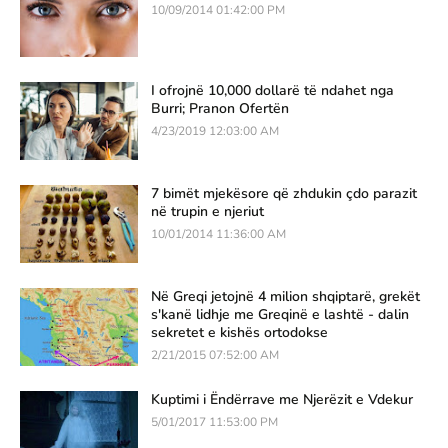
10/09/2014 01:42:00 PM
I ofrojnë 10,000 dollarë të ndahet nga
Burri; Pranon Ofertën
4/23/2019 12:03:00 AM
7 bimët mjekësore që zhdukin çdo parazit
në trupin e njeriut
10/01/2014 11:36:00 AM
Në Greqi jetojnë 4 milion shqiptarë, grekët
s'kanë lidhje me Greqinë e lashtë - dalin
sekretet e kishës ortodokse
2/21/2015 07:52:00 AM
Kuptimi i Ëndërrave me Njerëzit e Vdekur
5/01/2017 11:53:00 PM