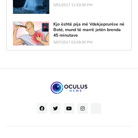
5/01/2017 11:53:00 PM
Kjo është pija më Vdekjeprurëse në
Botë, mund të marrë jetën brenda
45 minutave
5/07/2017 03:09:00 PM