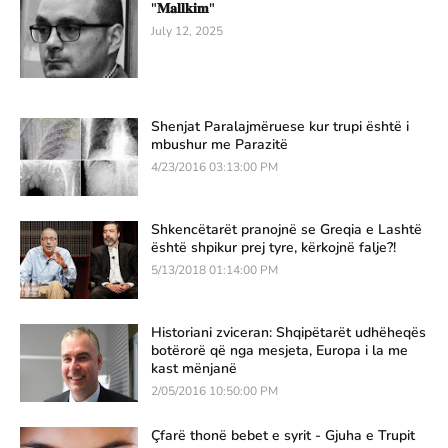
"𝐌𝐚𝐥𝐥𝐤𝐢𝐦"
July 12, 2025
Shenjat Paralajmëruese kur trupi është i
mbushur me Parazitë
4/23/2016 03:13:00 PM
Shkencëtarët pranojnë se Greqia e Lashtë
është shpikur prej tyre, kërkojnë falje?!
5/13/2018 01:14:00 PM
Historiani zviceran: Shqipëtarët udhëheqës
botërorë që nga mesjeta, Europa i la me
kast mënjanë
2/05/2016 10:50:00 PM
Çfarë thonë bebet e syrit - Gjuha e Trupit