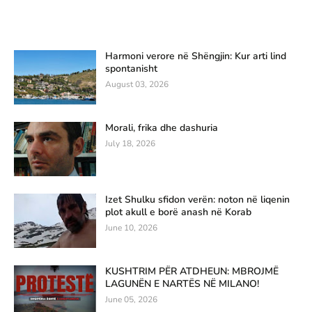
Harmoni verore në Shëngjin: Kur arti lind
spontanisht
August 03, 2026
Morali, frika dhe dashuria
July 18, 2026
Izet Shulku sfidon verën: noton në liqenin
plot akull e borë anash në Korab
June 10, 2026
KUSHTRIM PËR ATDHEUN: MBROJMË
LAGUNËN E NARTËS NË MILANO!
June 05, 2026