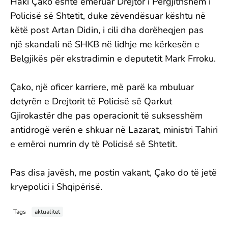
Haki Çako është emëruar Drejtor i Përgjithshëm i
Policisë së Shtetit, duke zëvendësuar kështu në
këtë post Artan Didin, i cili dha dorëheqjen pas
një skandali në SHKB në lidhje me kërkesën e
Belgjikës për ekstradimin e deputetit Mark Frroku.
Çako, një oficer karriere, më parë ka mbuluar
detyrën e Drejtorit të Policisë së Qarkut
Gjirokastër dhe pas operacionit të suksesshëm
antidrogë verën e shkuar në Lazarat, ministri Tahiri
e emëroi numrin dy të Policisë së Shtetit.
Pas disa javësh, me postin vakant, Çako do të jetë
kryepolici i Shqipërisë.
Tags
aktualitet