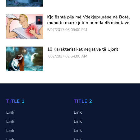
Kjo është pija më Vdekjeprurëse në Botë,
mund të marrë jetën brenda 45 minutave
5/07/2017 03:09:00 PM
10 Karakteristikat negative të Ujorit
7/02/2017 02:54:00 AM
TITLE 1
TITLE 2
Link
Link
Link
Link
Link
Link
Link
Link