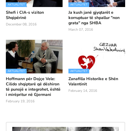
AKTUALITET
AKTUALITET
Shefi i CIA-s viziton
Ja kush janë gjyqtarët e
Shqipërinë
korruptuar të shpallur "non
grata" nga SHBA
December 08, 2016
March 07, 2016
AKTUALITET
AKTUALITET
Hoffmann për Dojçe Vele:
Zanafilla Historike e Shën
Cilido shqiptarë që dëshiron
Valentinit
të punojë e integrohet, është
February 14, 2016
i mirëpritur në Gjermani
February 19, 2016