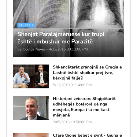
SHENDET
Shenjat Paralajmëruese kur trupi
është i mbushur me Parazitë
by
Oculus News
-
4/23/2016 03:13:00 PM
Shkencëtarët pranojnë se Greqia e
Lashtë është shpikur prej tyre,
kërkojnë falje?!
5/13/2018 01:14:00 PM
Historiani zviceran: Shqipëtarët
udhëheqës botërorë që nga
mesjeta, Europa i la me kast
mënjanë
2/05/2016 10:50:00 PM
Çfarë thonë bebet e syrit - Gjuha e