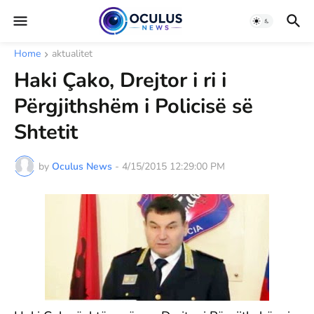
Home
aktualitet
Haki Çako, Drejtor i ri i
Përgjithshëm i Policisë së
Shtetit
by
Oculus News
-
4/15/2015 12:29:00 PM