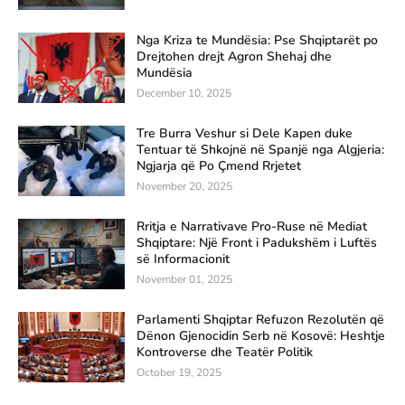
Nga Kriza te Mundësia: Pse Shqiptarët po
Drejtohen drejt Agron Shehaj dhe
Mundësia
December 10, 2025
Tre Burra Veshur si Dele Kapen duke
Tentuar të Shkojnë në Spanjë nga Algjeria:
Ngjarja që Po Çmend Rrjetet
November 20, 2025
Rritja e Narrativave Pro-Ruse në Mediat
Shqiptare: Një Front i Padukshëm i Luftës
së Informacionit
November 01, 2025
Parlamenti Shqiptar Refuzon Rezolutën që
Dënon Gjenocidin Serb në Kosovë: Heshtje
Kontroverse dhe Teatër Politik
October 19, 2025