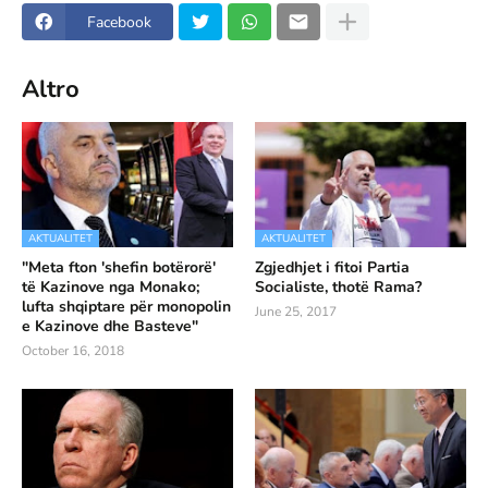
Facebook
Altro
AKTUALITET
AKTUALITET
"Meta fton 'shefin botërorë'
Zgjedhjet i fitoi Partia
të Kazinove nga Monako;
Socialiste, thotë Rama?
lufta shqiptare për monopolin
June 25, 2017
e Kazinove dhe Basteve"
October 16, 2018