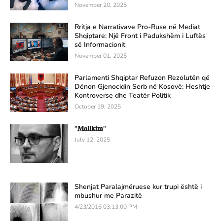
November 20, 2025
Rritja e Narrativave Pro-Ruse në Mediat
Shqiptare: Një Front i Padukshëm i Luftës
së Informacionit
November 01, 2025
Parlamenti Shqiptar Refuzon Rezolutën që
Dënon Gjenocidin Serb në Kosovë: Heshtje
Kontroverse dhe Teatër Politik
October 19, 2025
"𝐌𝐚𝐥𝐥𝐤𝐢𝐦"
July 12, 2025
Shenjat Paralajmëruese kur trupi është i
mbushur me Parazitë
4/23/2016 03:13:00 PM