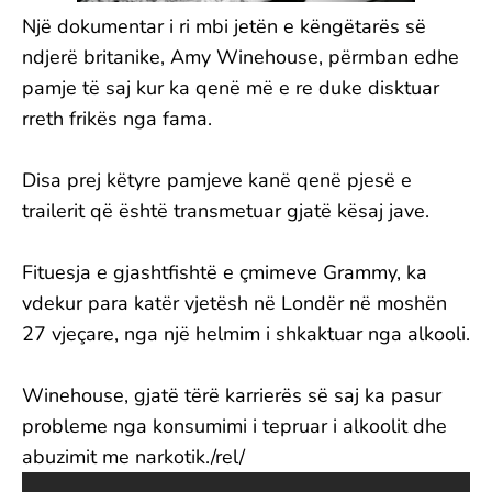
Një dokumentar i ri mbi jetën e këngëtarës së
ndjerë britanike, Amy Winehouse, përmban edhe
pamje të saj kur ka qenë më e re duke disktuar
rreth frikës nga fama.
Disa prej këtyre pamjeve kanë qenë pjesë e
trailerit që është transmetuar gjatë kësaj jave.
Fituesja e gjashtfishtë e çmimeve Grammy, ka
vdekur para katër vjetësh në Londër në moshën
27 vjeçare, nga një helmim i shkaktuar nga alkooli.
Winehouse, gjatë tërë karrierës së saj ka pasur
probleme nga konsumimi i tepruar i alkoolit dhe
abuzimit me narkotik./rel/