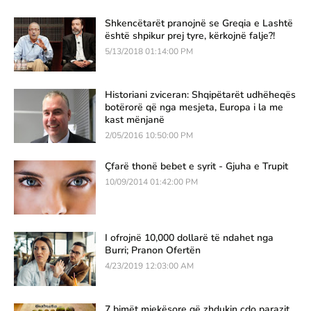
Shkencëtarët pranojnë se Greqia e Lashtë
është shpikur prej tyre, kërkojnë falje?!
5/13/2018 01:14:00 PM
Historiani zviceran: Shqipëtarët udhëheqës
botërorë që nga mesjeta, Europa i la me
kast mënjanë
2/05/2016 10:50:00 PM
Çfarë thonë bebet e syrit - Gjuha e Trupit
10/09/2014 01:42:00 PM
I ofrojnë 10,000 dollarë të ndahet nga
Burri; Pranon Ofertën
4/23/2019 12:03:00 AM
7 bimët mjekësore që zhdukin çdo parazit