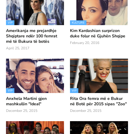
VIP
KULTURE
Amerikanja me prejardhje
Kim Kardashian surprizon
Shqiptare ndër 100 femrat
duke folur në Gjuhën Shqipe
më të Bukura të botës
February 20, 2016
April 25, 2017
VIP
VIP
Anxhela Martini gjen
Rita Ora femra më e Bukur
mashkullin "Ideal"
në Botë për 2015 sipas "Zoo"
December 25, 2015
December 25, 2015