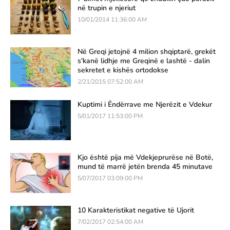
në trupin e njeriut
10/01/2014 11:36:00 AM
Në Greqi jetojnë 4 milion shqiptarë, grekët
s'kanë lidhje me Greqinë e lashtë - dalin
sekretet e kishës ortodokse
2/21/2015 07:52:00 AM
Kuptimi i Ëndërrave me Njerëzit e Vdekur
5/01/2017 11:53:00 PM
Kjo është pija më Vdekjeprurëse në Botë,
mund të marrë jetën brenda 45 minutave
5/07/2017 03:09:00 PM
10 Karakteristikat negative të Ujorit
7/02/2017 02:54:00 AM