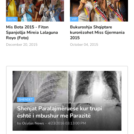
BOTA
VIP
Mis Bota 2015 - Fiton
Bukuroshja Shqiptare
Spanjollja Mireia Lalaguna
kurorëzohet Miss Gjermania
Royo (Foto)
2015
December 20, 2015
October 04, 2015
SHENDET
Shenjat Paralajmëruese kur trupi
është i mbushur me Parazitë
by
Oculus News
-
4/23/2016 03:13:00 PM