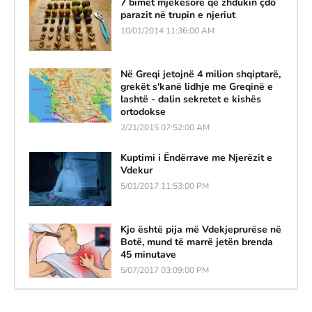
7 bimët mjekësore që zhdukin çdo
parazit në trupin e njeriut
10/01/2014 11:36:00 AM
Në Greqi jetojnë 4 milion shqiptarë,
grekët s'kanë lidhje me Greqinë e
lashtë - dalin sekretet e kishës
ortodokse
2/21/2015 07:52:00 AM
Kuptimi i Ëndërrave me Njerëzit e
Vdekur
5/01/2017 11:53:00 PM
Kjo është pija më Vdekjeprurëse në
Botë, mund të marrë jetën brenda
45 minutave
5/07/2017 03:09:00 PM