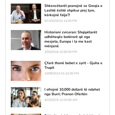
Shkencëtarët pranojnë se Greqia e
Lashtë është shpikur prej tyre,
kërkojnë falje?!
5/13/2018 01:14:00 PM
Historiani zviceran: Shqipëtarët
udhëheqës botërorë që nga
mesjeta, Europa i la me kast
mënjanë
2/05/2016 10:50:00 PM
Çfarë thonë bebet e syrit - Gjuha e
Trupit
10/09/2014 01:42:00 PM
I ofrojnë 10,000 dollarë të ndahet
nga Burri; Pranon Ofertën
4/23/2019 12:03:00 AM