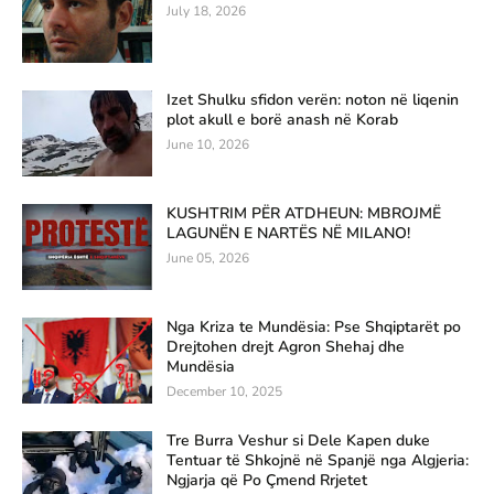
July 18, 2026
Izet Shulku sfidon verën: noton në liqenin
plot akull e borë anash në Korab
June 10, 2026
KUSHTRIM PËR ATDHEUN: MBROJMË
LAGUNËN E NARTËS NË MILANO!
June 05, 2026
Nga Kriza te Mundësia: Pse Shqiptarët po
Drejtohen drejt Agron Shehaj dhe
Mundësia
December 10, 2025
Tre Burra Veshur si Dele Kapen duke
Tentuar të Shkojnë në Spanjë nga Algjeria:
Ngjarja që Po Çmend Rrjetet