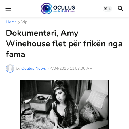
Home
Vip
Dokumentari, Amy
Winehouse flet për frikën nga
fama
by
Oculus News
-
4/04/2015 11:53:00 AM