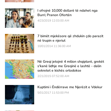
I ofrojnë 10,000 dollarë të ndahet nga
Burri; Pranon Ofertën
4/23/2019 12:03:00 AM
7 bimët mjekësore që zhdukin çdo parazit
në trupin e njeriut
10/01/2014 11:36:00 AM
Në Greqi jetojnë 4 milion shqiptarë, grekët
s'kanë lidhje me Greqinë e lashtë - dalin
sekretet e kishës ortodokse
2/21/2015 07:52:00 AM
Kuptimi i Ëndërrave me Njerëzit e Vdekur
5/01/2017 11:53:00 PM