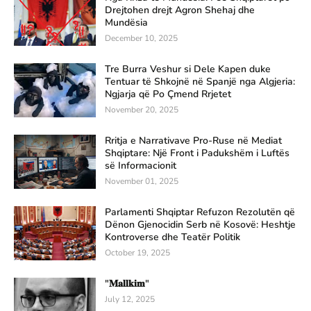
Drejtohen drejt Agron Shehaj dhe
Mundësia
December 10, 2025
Tre Burra Veshur si Dele Kapen duke
Tentuar të Shkojnë në Spanjë nga Algjeria:
Ngjarja që Po Çmend Rrjetet
November 20, 2025
Rritja e Narrativave Pro-Ruse në Mediat
Shqiptare: Një Front i Padukshëm i Luftës
së Informacionit
November 01, 2025
Parlamenti Shqiptar Refuzon Rezolutën që
Dënon Gjenocidin Serb në Kosovë: Heshtje
Kontroverse dhe Teatër Politik
October 19, 2025
"𝐌𝐚𝐥𝐥𝐤𝐢𝐦"
July 12, 2025