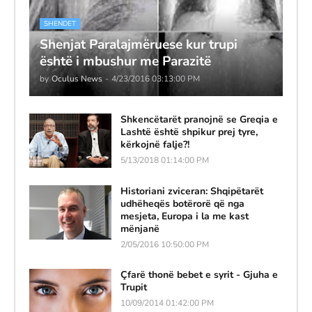
SHENDET
Shenjat Paralajmëruese kur trupi
është i mbushur me Parazitë
by
Oculus News
-
4/23/2016 03:13:00 PM
Shkencëtarët pranojnë se Greqia e
Lashtë është shpikur prej tyre,
kërkojnë falje?!
5/13/2018 01:14:00 PM
Historiani zviceran: Shqipëtarët
udhëheqës botërorë që nga
mesjeta, Europa i la me kast
mënjanë
2/05/2016 10:50:00 PM
Çfarë thonë bebet e syrit - Gjuha e
Trupit
10/09/2014 01:42:00 PM