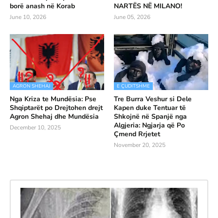
borë anash në Korab
NARTËS NË MILANO!
June 10, 2026
June 05, 2026
AGRON SHEHAJ
E ÇUDITSHME
Nga Kriza te Mundësia: Pse
Tre Burra Veshur si Dele
Shqiptarët po Drejtohen drejt
Kapen duke Tentuar të
Agron Shehaj dhe Mundësia
Shkojnë në Spanjë nga
Algjeria: Ngjarja që Po
December 10, 2025
Çmend Rrjetet
November 20, 2025