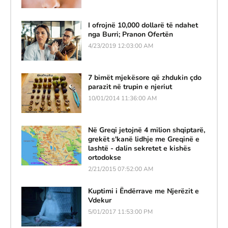
I ofrojnë 10,000 dollarë të ndahet
nga Burri; Pranon Ofertën
4/23/2019 12:03:00 AM
7 bimët mjekësore që zhdukin çdo
parazit në trupin e njeriut
10/01/2014 11:36:00 AM
Në Greqi jetojnë 4 milion shqiptarë,
grekët s'kanë lidhje me Greqinë e
lashtë - dalin sekretet e kishës
ortodokse
2/21/2015 07:52:00 AM
Kuptimi i Ëndërrave me Njerëzit e
Vdekur
5/01/2017 11:53:00 PM