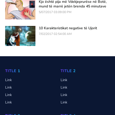
Kjo është pija më Vdekjeprurëse në Botë,
mund të marrë jetën brenda 45 minutave
5/07/2017 03:09:00 PM
10 Karakteristikat negative të Ujorit
7/02/2017 02:54:00 AM
TITLE 1
TITLE 2
Link
Link
Link
Link
Link
Link
Link
Link