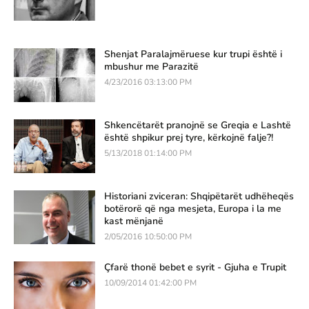
Shenjat Paralajmëruese kur trupi është i
mbushur me Parazitë
4/23/2016 03:13:00 PM
Shkencëtarët pranojnë se Greqia e Lashtë
është shpikur prej tyre, kërkojnë falje?!
5/13/2018 01:14:00 PM
Historiani zviceran: Shqipëtarët udhëheqës
botërorë që nga mesjeta, Europa i la me
kast mënjanë
2/05/2016 10:50:00 PM
Çfarë thonë bebet e syrit - Gjuha e Trupit
10/09/2014 01:42:00 PM