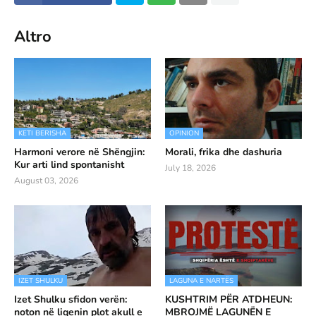
Altro
KETI BERISHA
OPINION
Harmoni verore në Shëngjin:
Morali, frika dhe dashuria
Kur arti lind spontanisht
July 18, 2026
August 03, 2026
IZET SHULKU
LAGUNA E NARTËS
Izet Shulku sfidon verën:
KUSHTRIM PËR ATDHEUN:
noton në liqenin plot akull e
MBROJMË LAGUNËN E