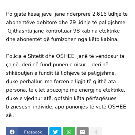
Po gjatë kësaj jave janë ndërprerë 2.616 lidhje të
abonentëve debitorë dhe 29 lidhje të paligjshme.
Gjithashtu janë kontrolluar 98 kabina elektrike
dhe abonentët që furnizohen nga këto kabina.
Policia e Shtetit dhe OSHEE janë të vendosur ta
çojnë deri në fund punën e nisur , deri në
shkëputjen e fundit të lidhjeve të paligjshme,
duke përballur me forcën e ligjit të gjithë ata
persona, të cilët abuzojnë me energjinë elektrike,
duke e vjedhur atë, qofshin këta përfaqësues
biznesesh, individë, apo punonjës të vetë OSHEE-
së”.
Facebook