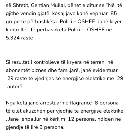
së Shtetit, Gentian Mullai, bëhet e ditur se “Në të
gjithë vendin gjatë kësaj jave kanë vepruar 85
grupe të përbashkëta Polici – OSHEE. Janë kryer
kontrolle të përbashkëta Polici – OSHEE në
5.324 raste .
Si rezultat i kontrolleve të kryera në terren në
abonentët biznes dhe familjarë, janë evidentuar
29 raste të vjedhjes së energjisë elektrike me 29
autorë.
Nga këta janë arrestuar në flagrancë 8 persona
të cilët akuzohen për vjedhje të energjisë elektrike
. Janë shpallur në kërkim 12 persona, ndiqen në
gjendje të lirë 9 persona.