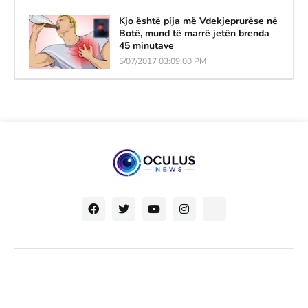
Kjo është pija më Vdekjeprurëse në
Botë, mund të marrë jetën brenda
45 minutave
5/07/2017 03:09:00 PM