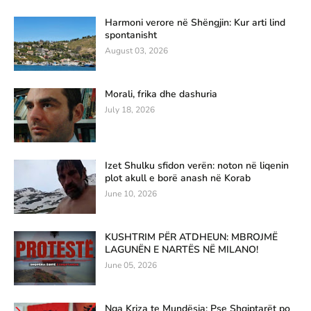
Harmoni verore në Shëngjin: Kur arti lind
spontanisht
August 03, 2026
Morali, frika dhe dashuria
July 18, 2026
Izet Shulku sfidon verën: noton në liqenin
plot akull e borë anash në Korab
June 10, 2026
KUSHTRIM PËR ATDHEUN: MBROJMË
LAGUNËN E NARTËS NË MILANO!
June 05, 2026
Nga Kriza te Mundësia: Pse Shqiptarët po