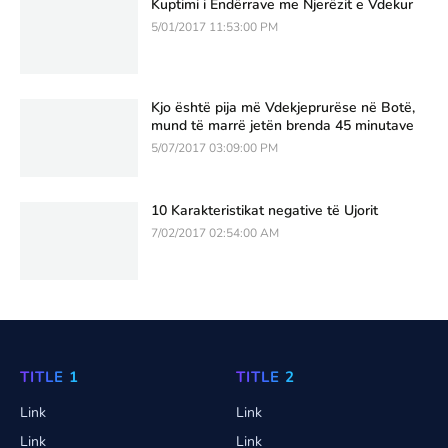
Kuptimi i Ëndërrave me Njerëzit e Vdekur
5/01/2017 11:53:00 PM
Kjo është pija më Vdekjeprurëse në Botë,
mund të marrë jetën brenda 45 minutave
5/07/2017 03:09:00 PM
10 Karakteristikat negative të Ujorit
7/02/2017 02:54:00 AM
TITLE 1
TITLE 2
Link
Link
Link
Link