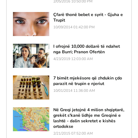
2/05/2016 10:50:00 PM
Çfarë thonë bebet e syrit - Gjuha e
Trupit
10/09/2014 01:42:00 PM
I ofrojnë 10,000 dollarë të ndahet
nga Burri; Pranon Ofertën
4/23/2019 12:03:00 AM
7 bimët mjekësore që zhdukin çdo
parazit në trupin e njeriut
10/01/2014 11:36:00 AM
Në Greqi jetojnë 4 milion shqiptarë,
grekët s'kanë lidhje me Greqinë e
lashtë - dalin sekretet e kishës
ortodokse
2/21/2015 07:52:00 AM