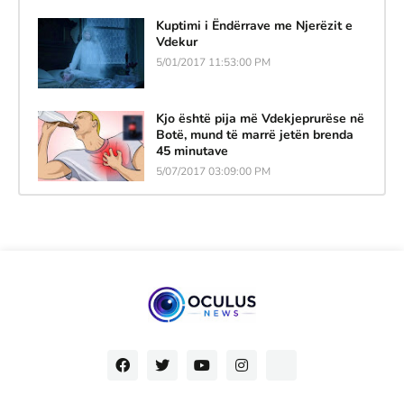
Kuptimi i Ëndërrave me Njerëzit e
Vdekur
5/01/2017 11:53:00 PM
Kjo është pija më Vdekjeprurëse në
Botë, mund të marrë jetën brenda
45 minutave
5/07/2017 03:09:00 PM