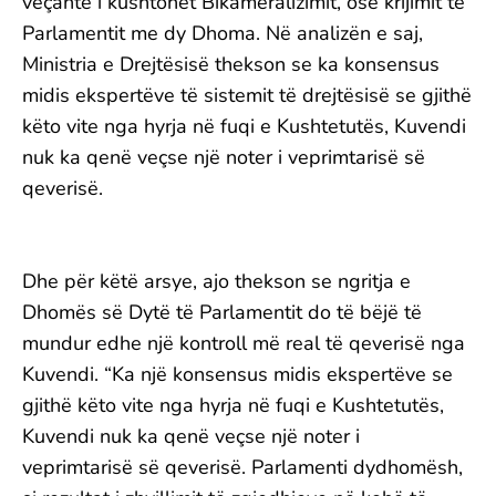
veçantë i kushtohet Bikameralizimit, ose krijimit të
Parlamentit me dy Dhoma. Në analizën e saj,
Ministria e Drejtësisë thekson se ka konsensus
midis ekspertëve të sistemit të drejtësisë se gjithë
këto vite nga hyrja në fuqi e Kushtetutës, Kuvendi
nuk ka qenë veçse një noter i veprimtarisë së
qeverisë.
Dhe për këtë arsye, ajo thekson se ngritja e
Dhomës së Dytë të Parlamentit do të bëjë të
mundur edhe një kontroll më real të qeverisë nga
Kuvendi. “Ka një konsensus midis ekspertëve se
gjithë këto vite nga hyrja në fuqi e Kushtetutës,
Kuvendi nuk ka qenë veçse një noter i
veprimtarisë së qeverisë. Parlamenti dydhomësh,