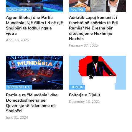
AGRON SHEHAJ
POLITIKË
Agron Shehaj dhe Partia
Adriatik Lapaj komunist i
Mundësia: Një fillim i ri në një
fshehtë në shërbim të Edi
Shqipëri të lodhur nga e
Ramës? Në Bresha për
vjetra
ditëlindjen e Nexhmije
Hoxhës
April 15, 2025
February 07, 2025
AGRON SHEHAJ
OPINION
Partia e re "Mundësia" dhe
Foltorja e Djallit
Domozdoshmëria për
December 13, 2021
Qeverisje të Ndershme në
Shqipëri
June 01, 2024