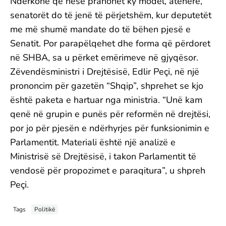
Ndërkohë që nëse pranohet ky model, atëherë,
senatorët do të jenë të përjetshëm, kur deputetët
me më shumë mandate do të bëhen pjesë e
Senatit. Por parapëlqehet dhe forma që përdoret
në SHBA, sa u përket emërimeve në gjyqësor.
Zëvendësministri i Drejtësisë, Edlir Peçi, në një
prononcim për gazetën “Shqip”, shprehet se kjo
është paketa e hartuar nga ministria. “Unë kam
qenë në grupin e punës për reformën në drejtësi,
por jo për pjesën e ndërhyrjes për funksionimin e
Parlamentit. Materiali është një analizë e
Ministrisë së Drejtësisë, i takon Parlamentit të
vendosë për propozimet e paraqitura”, u shpreh
Peçi.
Tags
Politikë