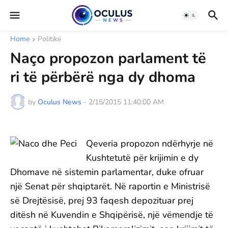
Home
Politikë
Naço propozon parlament të
ri të përbërë nga dy dhoma
by
Oculus News
-
2/15/2015 11:40:00 AM
Qeveria propozon ndërhyrje në
Kushtetutë për krijimin e dy
Dhomave në sistemin parlamentar, duke ofruar
një Senat për shqiptarët. Në raportin e Ministrisë
së Drejtësisë, prej 93 faqesh depozituar prej
ditësh në Kuvendin e Shqipërisë, një vëmendje të