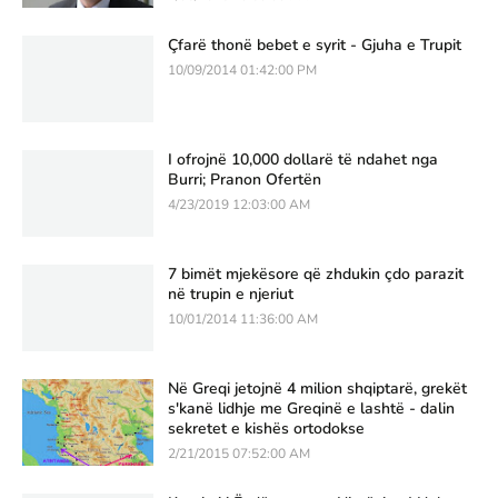
Çfarë thonë bebet e syrit - Gjuha e Trupit
10/09/2014 01:42:00 PM
I ofrojnë 10,000 dollarë të ndahet nga
Burri; Pranon Ofertën
4/23/2019 12:03:00 AM
7 bimët mjekësore që zhdukin çdo parazit
në trupin e njeriut
10/01/2014 11:36:00 AM
Në Greqi jetojnë 4 milion shqiptarë, grekët
s'kanë lidhje me Greqinë e lashtë - dalin
sekretet e kishës ortodokse
2/21/2015 07:52:00 AM