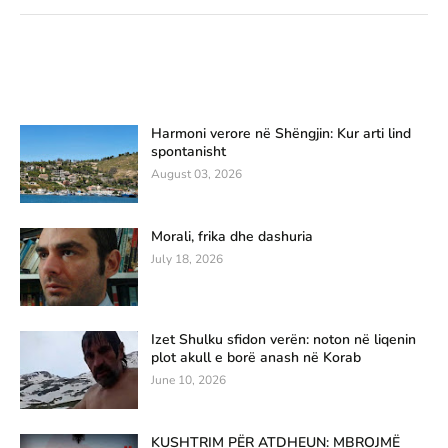
Harmoni verore në Shëngjin: Kur arti lind
spontanisht
August 03, 2026
Morali, frika dhe dashuria
July 18, 2026
Izet Shulku sfidon verën: noton në liqenin
plot akull e borë anash në Korab
June 10, 2026
KUSHTRIM PËR ATDHEUN: MBROJMË