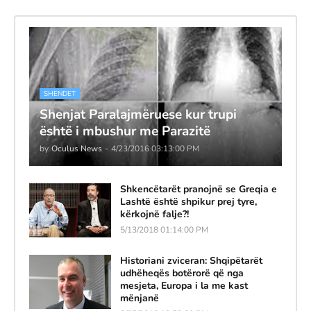
SHENDET
Shenjat Paralajmëruese kur trupi
është i mbushur me Parazitë
by
Oculus News
-
4/23/2016 03:13:00 PM
Shkencëtarët pranojnë se Greqia e
Lashtë është shpikur prej tyre,
kërkojnë falje?!
5/13/2018 01:14:00 PM
Historiani zviceran: Shqipëtarët
udhëheqës botërorë që nga
mesjeta, Europa i la me kast
mënjanë