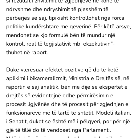
si rezultat i zhvillimit të zgjedhjeve në kohë të
ndryshme dhe ndryshimit të pjesshëm të
përbërjes së saj, tipikisht kontrollohet nga forca
politike kundërshtare me qeverinë. Për këtë arsye,
mendohet se kjo formulë bën të mundur një
kontroll real të legjislativit mbi ekzekutivin”-
thuhet në raport.
Duke vlerësuar efektet pozitive që do të ketë
aplikimi i bikameralizmit, Ministria e Drejtësisë, në
raportin e saj analitik, bën me dije se ekspertët e
drejtësisë evidentojnë edhe përmirësimin e
procesit ligjvënës dhe të procesit për zgjedhjen e
funksionarëve më të lartë të shtetit. Modeli italian,
i Senatit, duket se është më i pëlqyeri, por për një
gjë të tillë do të vendoset nga Parlamenti.