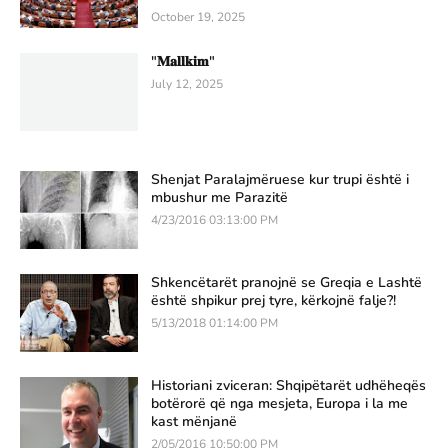
October 19, 2025
"𝐌𝐚𝐥𝐥𝐤𝐢𝐦"
July 12, 2025
Shenjat Paralajmëruese kur trupi është i
mbushur me Parazitë
4/23/2016 03:13:00 PM
Shkencëtarët pranojnë se Greqia e Lashtë
është shpikur prej tyre, kërkojnë falje?!
5/13/2018 01:14:00 PM
Historiani zviceran: Shqipëtarët udhëheqës
botërorë që nga mesjeta, Europa i la me
kast mënjanë
2/05/2016 10:50:00 PM