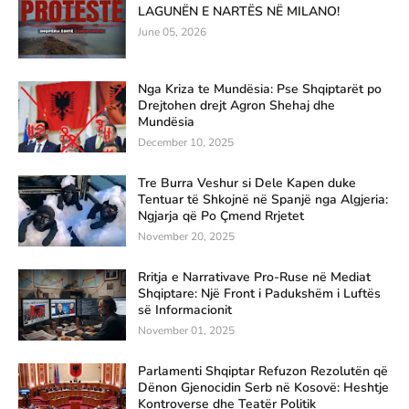
LAGUNËN E NARTËS NË MILANO!
June 05, 2026
Nga Kriza te Mundësia: Pse Shqiptarët po
Drejtohen drejt Agron Shehaj dhe
Mundësia
December 10, 2025
Tre Burra Veshur si Dele Kapen duke
Tentuar të Shkojnë në Spanjë nga Algjeria:
Ngjarja që Po Çmend Rrjetet
November 20, 2025
Rritja e Narrativave Pro-Ruse në Mediat
Shqiptare: Një Front i Padukshëm i Luftës
së Informacionit
November 01, 2025
Parlamenti Shqiptar Refuzon Rezolutën që
Dënon Gjenocidin Serb në Kosovë: Heshtje
Kontroverse dhe Teatër Politik