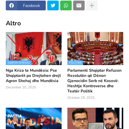
Facebook
Altro
AGRON SHEHAJ
POLITIKË
Nga Kriza te Mundësia: Pse
Parlamenti Shqiptar Refuzon
Shqiptarët po Drejtohen drejt
Rezolutën që Dënon
Agron Shehaj dhe Mundësia
Gjenocidin Serb në Kosovë:
Heshtje Kontroverse dhe
December 10, 2025
Teatër Politik
October 19, 2025