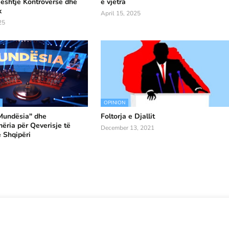
eshtje Kontroverse dhe
e vjetra
k
April 15, 2025
25
OPINION
"Mundësia" dhe
Foltorja e Djallit
ria për Qeverisje të
December 13, 2021
 Shqipëri