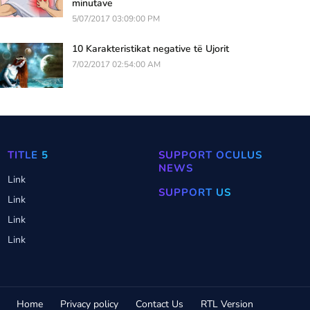
minutave
5/07/2017 03:09:00 PM
10 Karakteristikat negative të Ujorit
7/02/2017 02:54:00 AM
TITLE 5
SUPPORT OCULUS
NEWS
Link
SUPPORT US
Link
Link
Link
Home
Privacy policy
Contact Us
RTL Version