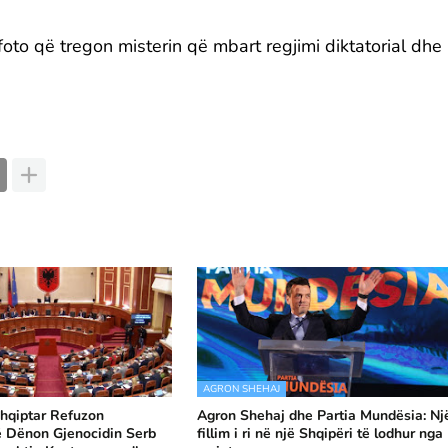
foto që tregon misterin që mbart regjimi diktatorial dhe
AGRON SHEHAJ
hqiptar Refuzon
Agron Shehaj dhe Partia Mundësia: Nj
ë Dënon Gjenocidin Serb
fillim i ri në një Shqipëri të lodhur nga