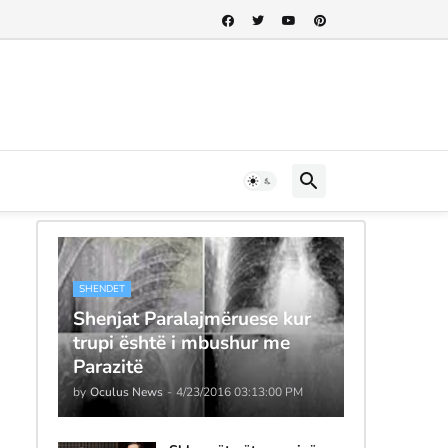
SHENDET
Shenjat Paralajmëruese kur
trupi është i mbushur me
Parazitë
by
Oculus News
-
4/23/2016 03:13:00 PM