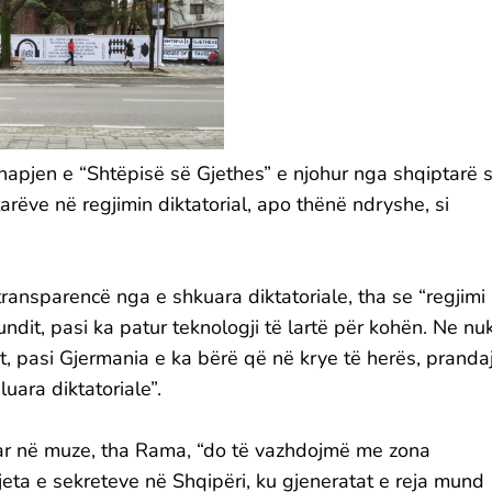
hapjen e “Shtëpisë së Gjethes” e njohur nga shqiptarë s
arëve në regjimin diktatorial, apo thënë ndryshe, si
 transparencë nga e shkuara diktatoriale, tha se “regjimi
ndit, pasi ka patur teknologji të lartë për kohën. Ne nu
t, pasi Gjermania e ka bërë që në krye të herës, pranda
luara diktatoriale”.
uar në muze, tha Rama, “do të vazhdojmë me zona
rjeta e sekreteve në Shqipëri, ku gjeneratat e reja mund