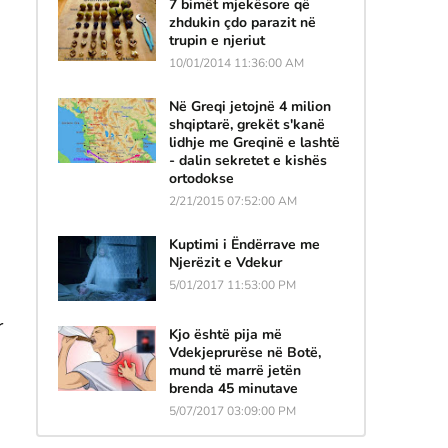
7 bimët mjekësore që
zhdukin çdo parazit në
trupin e njeriut
10/01/2014 11:36:00 AM
Në Greqi jetojnë 4 milion
shqiptarë, grekët s'kanë
lidhje me Greqinë e lashtë
- dalin sekretet e kishës
ortodokse
2/21/2015 07:52:00 AM
Kuptimi i Ëndërrave me
Njerëzit e Vdekur
5/01/2017 11:53:00 PM
r
Kjo është pija më
Vdekjeprurëse në Botë,
mund të marrë jetën
brenda 45 minutave
5/07/2017 03:09:00 PM