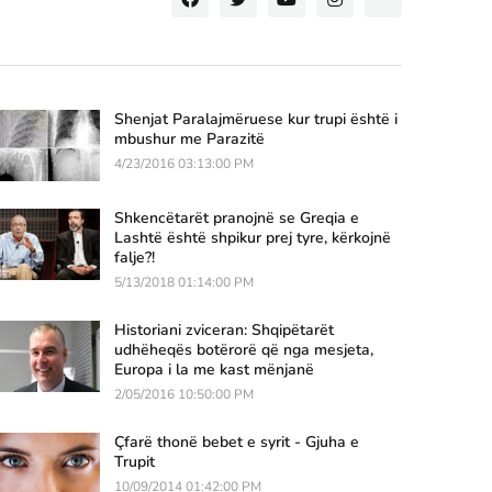
Shenjat Paralajmëruese kur trupi është i
mbushur me Parazitë
4/23/2016 03:13:00 PM
Shkencëtarët pranojnë se Greqia e
Lashtë është shpikur prej tyre, kërkojnë
falje?!
5/13/2018 01:14:00 PM
Historiani zviceran: Shqipëtarët
udhëheqës botërorë që nga mesjeta,
Europa i la me kast mënjanë
2/05/2016 10:50:00 PM
Çfarë thonë bebet e syrit - Gjuha e
Trupit
10/09/2014 01:42:00 PM