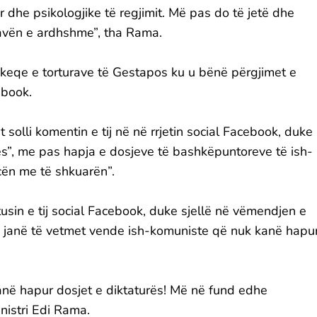
or dhe psikologjike të regjimit. Më pas do të jetë dhe
 javën e ardhshme”, tha Rama.
mekeqe e torturave të Gestapos ku u bënë përgjimet e
ebook.
 solli komentin e tij në në rrjetin social Facebook, duke
hes”, me pas hapja e dosjeve të bashkëpuntoreve të ish-
ncën me të shkuarën”.
usin e tij social Facebook, duke sjellë në vëmendjen e
ia janë të vetmet vende ish-komuniste që nuk kanë hapu
anë hapur dosjet e diktaturës! Më në fund edhe
inistri Edi Rama.