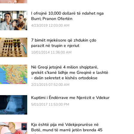
I ofrojnë 10,000 dollarë të ndahet nga
Burri; Pranon Ofertën
4/23/2019 12:03:00 AM
7 bimët mjekësore që zhdukin çdo
parazit në trupin e njeriut
10/01/2014 11:36:00 AM
Në Greqi jetojnë 4 milion shqiptarë,
grekët s'kanë lidhje me Greqinë e lashtë
- dalin sekretet e kishës ortodokse
2/21/2015 07:52:00 AM
Kuptimi i Ëndërrave me Njerëzit e Vdekur
5/01/2017 11:53:00 PM
Kjo është pija më Vdekjeprurëse në
Botë, mund të marrë jetën brenda 45