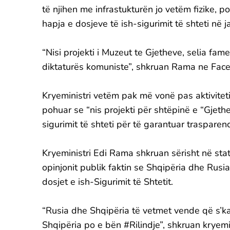
të njihen me infrastukturën jo vetëm fizike, p
hapja e dosjeve të ish-sigurimit të shteti në
“Nisi projekti i Muzeut te Gjetheve, selia fa
diktaturës komuniste”, shkruan Rama ne Fac
Kryeministri vetëm pak më vonë pas aktivitetit
pohuar se “nis projekti për shtëpinë e “Gjet
sigurimit të shteti për të garantuar traspare
Kryeministri Edi Rama shkruan sërisht në stat
opinjonit publik faktin se Shqipëria dhe Rus
dosjet e ish-Sigurimit të Shtetit.
“Rusia dhe Shqipëria të vetmet vende që s’k
Shqipëria po e bën ‪#‎Rilindje”, shkruan kryem