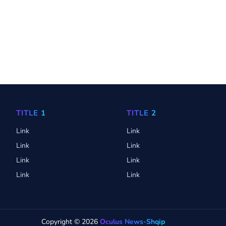
TITLE 1
TITLE 2
Link
Link
Link
Link
Link
Link
Link
Link
Copyright ©
2026
Oculus News-Shqip