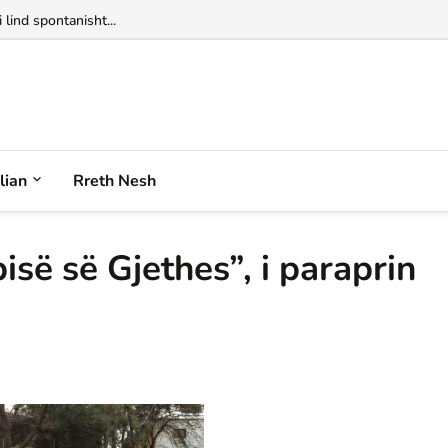
 lind spontanisht...
alian
Rreth Nesh
isë së Gjethes”, i paraprin