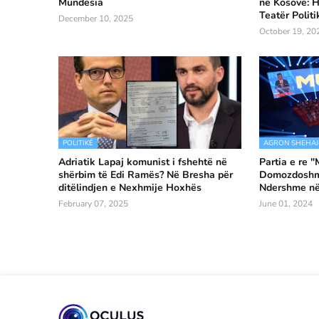
Mundësia
në Kosovë: H
Teatër Politi
December 10, 2025
October 19, 20
POLITIKË
AGRON SHEHAJ
Adriatik Lapaj komunist i fshehtë në
Partia e re 
shërbim të Edi Ramës? Në Bresha për
Domozdoshmë
ditëlindjen e Nexhmije Hoxhës
Ndershme në
February 07, 2025
June 01, 2024