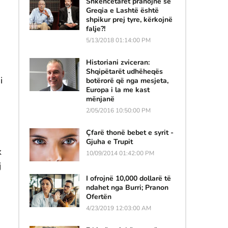
Shkencëtarët pranojnë se
Greqia e Lashtë është
shpikur prej tyre, kërkojnë
falje?!
5/13/2018 01:14:00 PM
Historiani zviceran:
Shqipëtarët udhëheqës
i
botërorë që nga mesjeta,
Europa i la me kast
mënjanë
2/05/2016 10:50:00 PM
Çfarë thonë bebet e syrit -
Gjuha e Trupit
k
10/09/2014 01:42:00 PM
j
I ofrojnë 10,000 dollarë të
ndahet nga Burri; Pranon
Ofertën
4/23/2019 12:03:00 AM