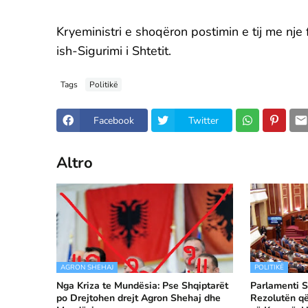
Kryeministri e shoqëron postimin e tij me nje 
ish-Sigurimi i Shtetit.
Tags
Politikë
Facebook
Twitter
Altro
AGRON SHEHAJ
POLITIKË
Nga Kriza te Mundësia: Pse Shqiptarët
Parlamenti S
po Drejtohen drejt Agron Shehaj dhe
Rezolutën q