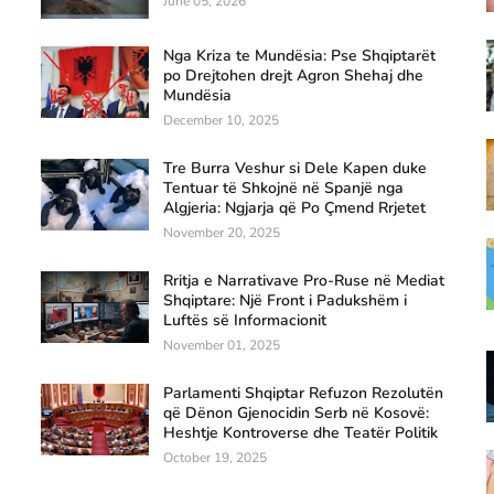
June 05, 2026
Nga Kriza te Mundësia: Pse Shqiptarët
po Drejtohen drejt Agron Shehaj dhe
Mundësia
December 10, 2025
Tre Burra Veshur si Dele Kapen duke
Tentuar të Shkojnë në Spanjë nga
Algjeria: Ngjarja që Po Çmend Rrjetet
November 20, 2025
Rritja e Narrativave Pro-Ruse në Mediat
Shqiptare: Një Front i Padukshëm i
Luftës së Informacionit
November 01, 2025
Parlamenti Shqiptar Refuzon Rezolutën
që Dënon Gjenocidin Serb në Kosovë:
Heshtje Kontroverse dhe Teatër Politik
October 19, 2025