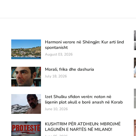
Harmoni verore në Shëngjin: Kur arti lind
spontanisht
August 03, 2026
Morali, frika dhe dashuria
July 18, 2026
Izet Shulku sfidon verën: noton në
liqenin plot akull e borë anash në Korab
June 10, 2026
KUSHTRIM PËR ATDHEUN: MBROJMË
LAGUNËN E NARTËS NË MILANO!