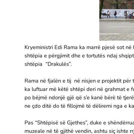
Kryeministri Edi Rama ka marrë pjesë sot në 
shtëpia e përgjimit dhe e tortutës ndaj shqipt
shtëpia “Drakulës”.
Rama në fjalën e tij në nisjen e projektit për
ka luftuar më këtë shtëpi deri në grahmat e fu
po bëjmë ndonjë gjë që s’e kanë bërë të tjerë
ne çdo ditë do të fillojmë të dëliremi nga e ka
Pas “Shtëpisë së Gjethes”, duke e shëndërr
muzeale në të gjithë vendin, ashtu siç ishte r