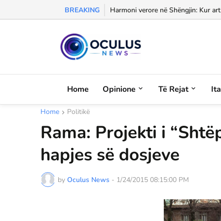
BREAKING
Morali, frika dhe dashuria...
Harmoni verore në Shëngjin: Kur arti
Home
Opinione
Të Rejat
It
Home
Politikë
Rama: Projekti i “Shtëp
hapjes së dosjeve
by
Oculus News
-
1/24/2015 08:15:00 PM