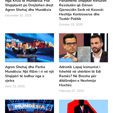
Nga Kriza te Mundësia: Pse
Parlamenti Shqiptar Refuzon
Shqiptarët po Drejtohen drejt
Rezolutën që Dënon
Agron Shehaj dhe Mundësia
Gjenocidin Serb në Kosovë:
Heshtje Kontroverse dhe
December 10, 2025
Teatër Politik
October 19, 2025
AGRON SHEHAJ
POLITIKË
Agron Shehaj dhe Partia
Adriatik Lapaj komunist i
Mundësia: Një fillim i ri në një
fshehtë në shërbim të Edi
Shqipëri të lodhur nga e
Ramës? Në Bresha për
vjetra
ditëlindjen e Nexhmije
Hoxhës
April 15, 2025
February 07, 2025