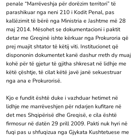
penale “Marrëveshja për dorëzim territori” të
parashikuar nga neni 210 i Kodit Penal, pas
kallëzimit të bërë nga Ministria e Jashtme më 28
maj 2014. Mësohet se dokumentacioni i paktit
detar me Greqinë ishte kërkuar nga Prokuroria që
prej muajit shtator të këtij viti. Institucionet që
dispononin dokumentet kanë dashur rreth dy muaj
kohë për të gjetur të gjitha shkresat në lidhje me
këtë çështje, të cilat këtë javë janë sekuestruar
nga ana e Prokurorisë.
Kjo e fundit është duke i vazhduar hetimet në
lidhje me marrëveshjen për ndarjen kufitare në
det mes Shqipërisë dhe Greqisë, e cila është
firmosur në datën 29 prill 2009. Pakti nuk hyri në
fuqi pas u shfuqizua nga Gjykata Kushtetuese me