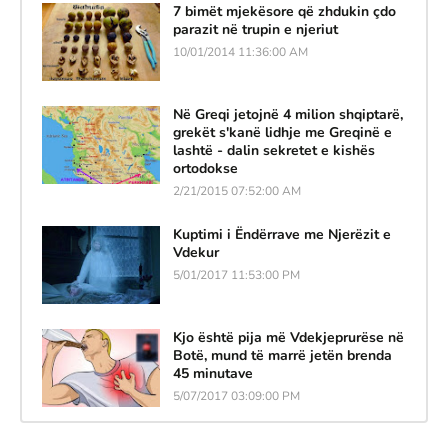
7 bimët mjekësore që zhdukin çdo
parazit në trupin e njeriut
10/01/2014 11:36:00 AM
Në Greqi jetojnë 4 milion shqiptarë,
grekët s'kanë lidhje me Greqinë e
lashtë - dalin sekretet e kishës
ortodokse
2/21/2015 07:52:00 AM
Kuptimi i Ëndërrave me Njerëzit e
Vdekur
5/01/2017 11:53:00 PM
Kjo është pija më Vdekjeprurëse në
Botë, mund të marrë jetën brenda
45 minutave
5/07/2017 03:09:00 PM