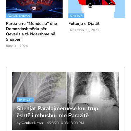
AGRON SHEHAJ
OPINION
Partia e re "Mundësia" dhe
Foltorja e Djallit
Domozdoshmëria për
December 13, 2021
Qeverisje të Ndershme në
Shqipëri
June 01, 2024
SHENDET
Shenjat Paralajmëruese kur trupi
është i mbushur me Parazitë
by
Oculus News
-
4/23/2016 03:13:00 PM