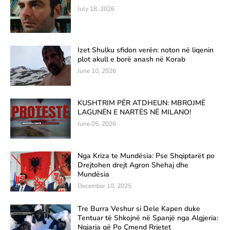
July 18, 2026
Izet Shulku sfidon verën: noton në liqenin
plot akull e borë anash në Korab
June 10, 2026
KUSHTRIM PËR ATDHEUN: MBROJMË
LAGUNËN E NARTËS NË MILANO!
June 05, 2026
Nga Kriza te Mundësia: Pse Shqiptarët po
Drejtohen drejt Agron Shehaj dhe
Mundësia
December 10, 2025
Tre Burra Veshur si Dele Kapen duke
Tentuar të Shkojnë në Spanjë nga Algjeria:
Ngjarja që Po Çmend Rrjetet