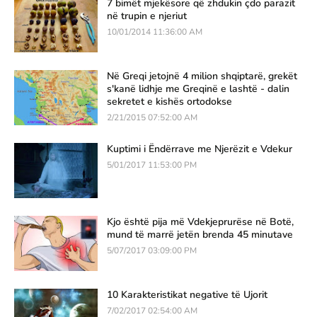
7 bimët mjekësore që zhdukin çdo parazit
në trupin e njeriut
10/01/2014 11:36:00 AM
Në Greqi jetojnë 4 milion shqiptarë, grekët
s'kanë lidhje me Greqinë e lashtë - dalin
sekretet e kishës ortodokse
2/21/2015 07:52:00 AM
Kuptimi i Ëndërrave me Njerëzit e Vdekur
5/01/2017 11:53:00 PM
Kjo është pija më Vdekjeprurëse në Botë,
mund të marrë jetën brenda 45 minutave
5/07/2017 03:09:00 PM
10 Karakteristikat negative të Ujorit
7/02/2017 02:54:00 AM