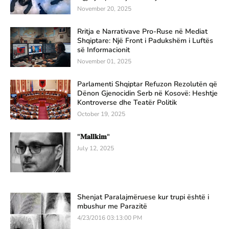
November 20, 2025
Rritja e Narrativave Pro-Ruse në Mediat
Shqiptare: Një Front i Padukshëm i Luftës
së Informacionit
November 01, 2025
Parlamenti Shqiptar Refuzon Rezolutën që
Dënon Gjenocidin Serb në Kosovë: Heshtje
Kontroverse dhe Teatër Politik
October 19, 2025
"𝐌𝐚𝐥𝐥𝐤𝐢𝐦"
July 12, 2025
Shenjat Paralajmëruese kur trupi është i
mbushur me Parazitë
4/23/2016 03:13:00 PM