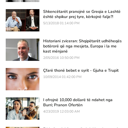
Shkencëtarët pranojnë se Greqia e Lashtë
është shpikur prej tyre, kërkojnë falje?!
5/13/2018 01:14:00 PM
Historiani zviceran: Shqipëtarët udhëheqës
botërorë që nga mesjeta, Europa i la me
kast mënjanë
2/05/2016 10:50:00 PM
Çfarë thonë bebet e syrit - Gjuha e Trupit
10/09/2014 01:42:00 PM
I ofrojnë 10,000 dollarë të ndahet nga
Burri; Pranon Ofertën
4/23/2019 12:03:00 AM