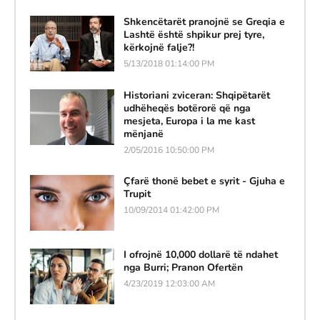
Shkencëtarët pranojnë se Greqia e
Lashtë është shpikur prej tyre,
kërkojnë falje?!
5/13/2018 01:14:00 PM
Historiani zviceran: Shqipëtarët
udhëheqës botërorë që nga
mesjeta, Europa i la me kast
mënjanë
2/05/2016 10:50:00 PM
Çfarë thonë bebet e syrit - Gjuha e
Trupit
10/09/2014 01:42:00 PM
I ofrojnë 10,000 dollarë të ndahet
nga Burri; Pranon Ofertën
4/23/2019 12:03:00 AM