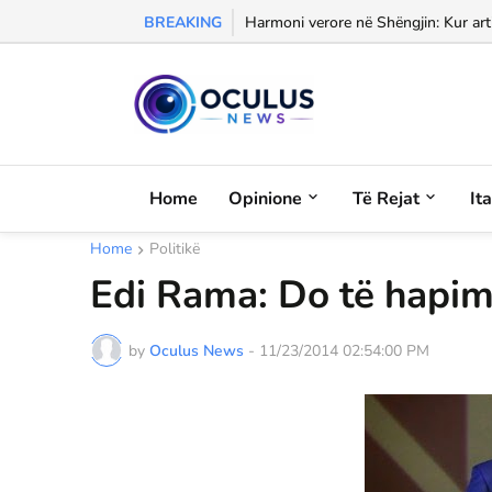
BREAKING
Morali, frika dhe dashuria...
Harmoni verore në Shëngjin: Kur arti
Home
Opinione
Të Rejat
It
Home
Politikë
Edi Rama: Do të hapim d
by
Oculus News
-
11/23/2014 02:54:00 PM