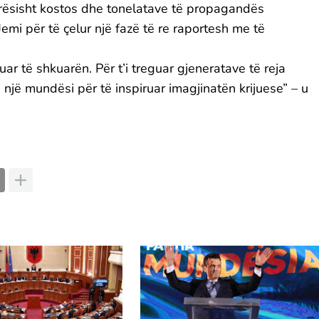
avarësisht kostos dhe tonelatave të propagandës
emi për të çelur një fazë të re raportesh me të
uar të shkuarën. Për t’i treguar gjeneratave të reja
 një mundësi për të inspiruar imagjinatën krijuese” – u