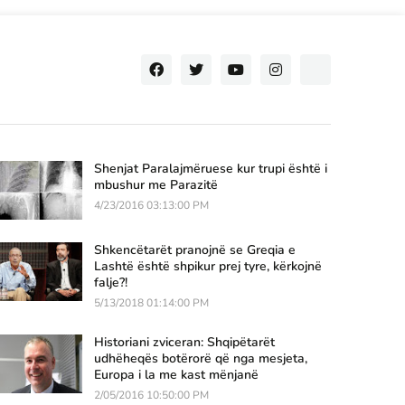
Shenjat Paralajmëruese kur trupi është i
mbushur me Parazitë
4/23/2016 03:13:00 PM
Shkencëtarët pranojnë se Greqia e
Lashtë është shpikur prej tyre, kërkojnë
falje?!
5/13/2018 01:14:00 PM
Historiani zviceran: Shqipëtarët
udhëheqës botërorë që nga mesjeta,
Europa i la me kast mënjanë
2/05/2016 10:50:00 PM