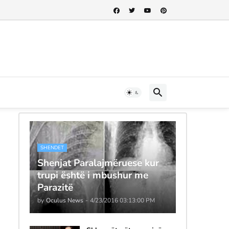
SHENDET
Shenjat Paralajmëruese kur
trupi është i mbushur me
Parazitë
by
Oculus News
-
4/23/2016 03:13:00 PM