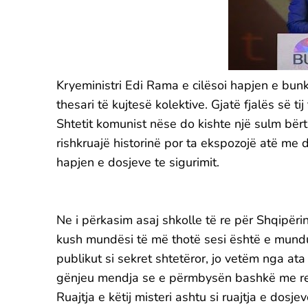
Kryeministri Edi Rama e cilësoi hapjen e bun
thesari të kujtesë kolektive. Gjatë fjalës së t
Shtetit komunist nëse do kishte një sulm bë
rishkruajë historinë por ta ekspozojë atë me
hapjen e dosjeve te sigurimit.
Ne i përkasim asaj shkolle të re për Shqipëri
kush mundësi të më thotë sesi është e mundur 
publikut si sekret shtetëror, jo vetëm nga at
gënjeu mendja se e përmbysën bashkë me regj
Ruajtja e këtij misteri ashtu si ruajtja e dosj