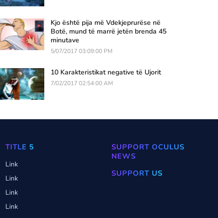
Kjo është pija më Vdekjeprurëse në
Botë, mund të marrë jetën brenda 45
minutave
5/07/2017 03:09:00 PM
10 Karakteristikat negative të Ujorit
7/02/2017 02:54:00 AM
TITLE 5
SUPPORT OCULUS
NEWS
Link
SUPPORT US
Link
Link
Link