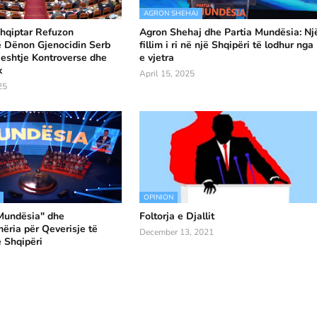
AGRON SHEHAJ
hqiptar Refuzon
Agron Shehaj dhe Partia Mundësia: Nj
ë Dënon Gjenocidin Serb
fillim i ri në një Shqipëri të lodhur nga
eshtje Kontroverse dhe
e vjetra
k
April 15, 2025
25
OPINION
"Mundësia" dhe
Foltorja e Djallit
ria për Qeverisje të
December 13, 2021
 Shqipëri