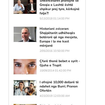
Shkencëtarët pranojnë se
Greqia e Lashtë është
shpikur prej tyre, kërkojnë
falje?!
5/13/2018 01:14:00 PM
Historiani zviceran:
Shqipëtarët udhëheqës
botërorë që nga mesjeta,
Europa i la me kast
mënjanë
2/05/2016 10:50:00 PM
Çfarë thonë bebet e syrit -
Gjuha e Trupit
10/09/2014 01:42:00 PM
I ofrojnë 10,000 dollarë të
ndahet nga Burri; Pranon
Ofertën
4/23/2019 12:03:00 AM