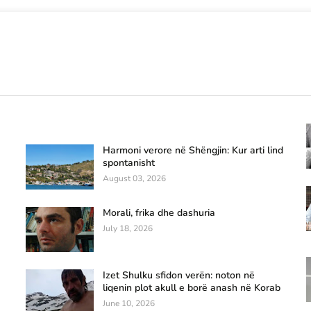
Harmoni verore në Shëngjin: Kur arti lind
spontanisht
August 03, 2026
Morali, frika dhe dashuria
July 18, 2026
Izet Shulku sfidon verën: noton në
liqenin plot akull e borë anash në Korab
June 10, 2026