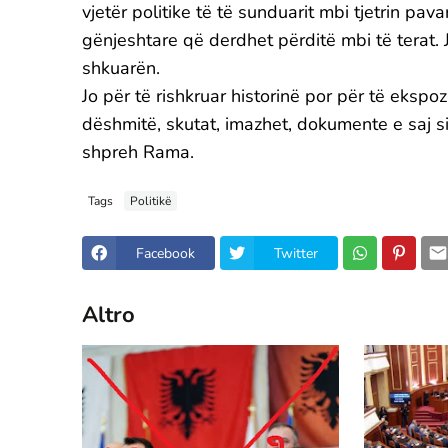
vjetër politike të të sunduarit mbi tjetrin p
gënjeshtare që derdhet përditë mbi të terat. J
shkuarën.
Jo për të rishkruar historinë por për të ekspoz
dëshmitë, skutat, imazhet, dokumente e saj si
shpreh Rama.
Tags
Politikë
Facebook
Twitter
Altro