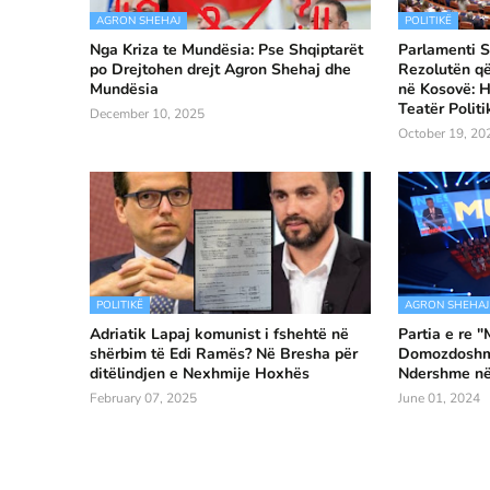
AGRON SHEHAJ
POLITIKË
Nga Kriza te Mundësia: Pse Shqiptarët
Parlamenti S
po Drejtohen drejt Agron Shehaj dhe
Rezolutën q
Mundësia
në Kosovë: H
Teatër Politi
December 10, 2025
October 19, 20
POLITIKË
AGRON SHEHAJ
Adriatik Lapaj komunist i fshehtë në
Partia e re 
shërbim të Edi Ramës? Në Bresha për
Domozdoshmë
ditëlindjen e Nexhmije Hoxhës
Ndershme në
February 07, 2025
June 01, 2024