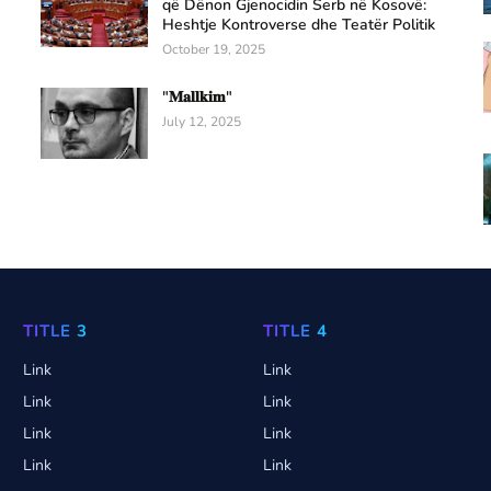
që Dënon Gjenocidin Serb në Kosovë:
Heshtje Kontroverse dhe Teatër Politik
October 19, 2025
"𝐌𝐚𝐥𝐥𝐤𝐢𝐦"
July 12, 2025
TITLE 3
TITLE 4
Link
Link
Link
Link
Link
Link
Link
Link