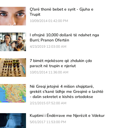
Çfarë thonë bebet e syrit - Gjuha e
Trupit
10/09/2014 01:42:00 PM
I ofrojnë 10,000 dollarë të ndahet nga
Burri; Pranon Ofertën
4/23/2019 12:03:00 AM
7 bimët mjekësore që zhdukin çdo
parazit në trupin e njeriut
10/01/2014 11:36:00 AM
Në Greqi jetojnë 4 milion shqiptarë,
grekët s'kanë lidhje me Greqinë e lashtë
- dalin sekretet e kishës ortodokse
2/21/2015 07:52:00 AM
Kuptimi i Ëndërrave me Njerëzit e Vdekur
5/01/2017 11:53:00 PM