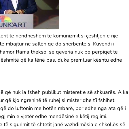
kerit të nëndheshëm të komunizmit si çeshtjen e një
ij të mbajtur në sallën që do shërbente si Kuvendi i
rthamor Rama theksoi se qeveria nuk po përpiqet të
 dëshmitë që ka lënë pas, duke premtuar kështu edhe
në që nuk ia fsheh publikut misteret e së shkuarës. A ka
që kjo ngrehinë të ruhej si mister dhe t’i fshihet
a që do luftonin me botën mbarë, por edhe nga ata që i
imin e vjetër edhe mendësinë e këtij regjimi.
eve të sigurimit të shtetit janë vazhdimësia e shkollës së