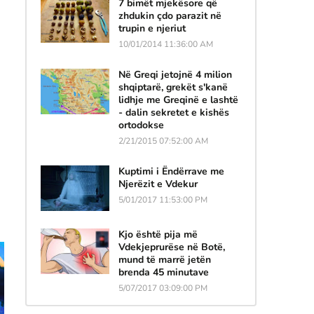
7 bimët mjekësore që
zhdukin çdo parazit në
trupin e njeriut
10/01/2014 11:36:00 AM
Në Greqi jetojnë 4 milion
shqiptarë, grekët s'kanë
lidhje me Greqinë e lashtë
- dalin sekretet e kishës
ortodokse
2/21/2015 07:52:00 AM
Kuptimi i Ëndërrave me
Njerëzit e Vdekur
5/01/2017 11:53:00 PM
Kjo është pija më
Vdekjeprurëse në Botë,
mund të marrë jetën
brenda 45 minutave
5/07/2017 03:09:00 PM