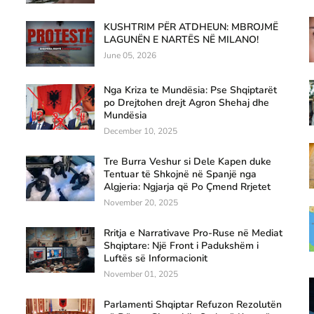
KUSHTRIM PËR ATDHEUN: MBROJMË
LAGUNËN E NARTËS NË MILANO!
June 05, 2026
Nga Kriza te Mundësia: Pse Shqiptarët
po Drejtohen drejt Agron Shehaj dhe
Mundësia
December 10, 2025
Tre Burra Veshur si Dele Kapen duke
Tentuar të Shkojnë në Spanjë nga
Algjeria: Ngjarja që Po Çmend Rrjetet
November 20, 2025
Rritja e Narrativave Pro-Ruse në Mediat
Shqiptare: Një Front i Padukshëm i
Luftës së Informacionit
November 01, 2025
Parlamenti Shqiptar Refuzon Rezolutën