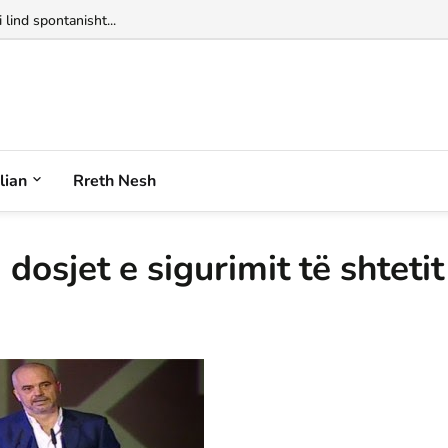
 lind spontanisht...
alian
Rreth Nesh
osjet e sigurimit të shtetit