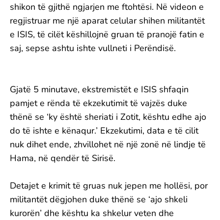
shikon të gjithë ngjarjen me ftohtësi. Në videon e
regjistruar me një aparat celular shihen militantët
e ISIS, të cilët këshillojnë gruan të pranojë fatin e
saj, sepse ashtu ishte vullneti i Perëndisë.
Gjatë 5 minutave, ekstremistët e ISIS shfaqin
pamjet e rënda të ekzekutimit të vajzës duke
thënë se ‘ky është sheriati i Zotit, kështu edhe ajo
do të ishte e kënaqur.’ Ekzekutimi, data e të cilit
nuk dihet ende, zhvillohet në një zonë në lindje të
Hama, në qendër të Sirisë.
Detajet e krimit të gruas nuk jepen me hollësi, por
militantët dëgjohen duke thënë se ‘ajo shkeli
kurorën’ dhe kështu ka shkelur veten dhe