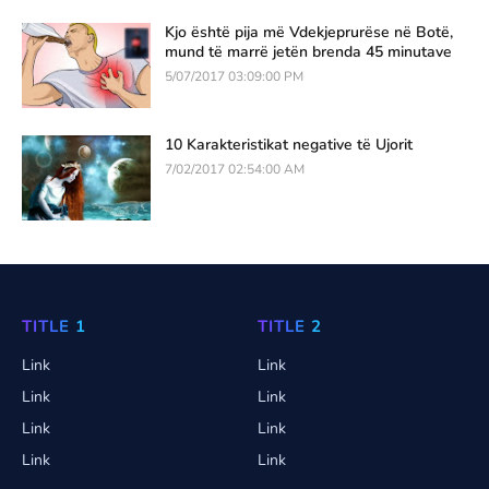
Kjo është pija më Vdekjeprurëse në Botë,
mund të marrë jetën brenda 45 minutave
5/07/2017 03:09:00 PM
10 Karakteristikat negative të Ujorit
7/02/2017 02:54:00 AM
TITLE 1
TITLE 2
Link
Link
Link
Link
Link
Link
Link
Link