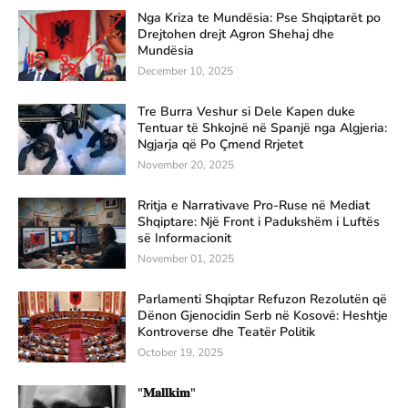
Nga Kriza te Mundësia: Pse Shqiptarët po
Drejtohen drejt Agron Shehaj dhe
Mundësia
December 10, 2025
Tre Burra Veshur si Dele Kapen duke
Tentuar të Shkojnë në Spanjë nga Algjeria:
Ngjarja që Po Çmend Rrjetet
November 20, 2025
Rritja e Narrativave Pro-Ruse në Mediat
Shqiptare: Një Front i Padukshëm i Luftës
së Informacionit
November 01, 2025
Parlamenti Shqiptar Refuzon Rezolutën që
Dënon Gjenocidin Serb në Kosovë: Heshtje
Kontroverse dhe Teatër Politik
October 19, 2025
"𝐌𝐚𝐥𝐥𝐤𝐢𝐦"