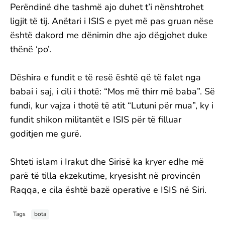
Perëndinë dhe tashmë ajo duhet t’i nënshtrohet
ligjit të tij. Anëtari i ISIS e pyet më pas gruan nëse
është dakord me dënimin dhe ajo dëgjohet duke
thënë ‘po’.
Dëshira e fundit e të resë është që të falet nga
babai i saj, i cili i thotë: “Mos më thirr më baba”. Së
fundi, kur vajza i thotë të atit “Lutuni për mua”, ky i
fundit shikon militantët e ISIS për të filluar
goditjen me gurë.
Shteti islam i Irakut dhe Sirisë ka kryer edhe më
parë të tilla ekzekutime, kryesisht në provincën
Raqqa, e cila është bazë operative e ISIS në Siri.
Tags
bota