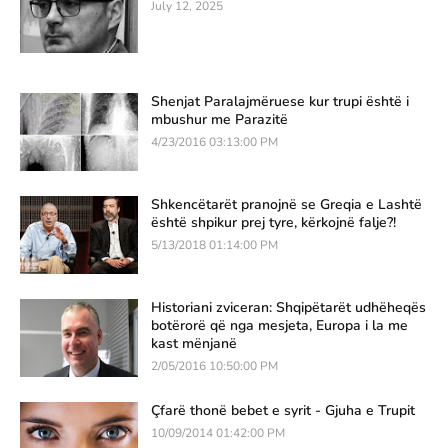
July 12, 2025
Shenjat Paralajmëruese kur trupi është i
mbushur me Parazitë
4/23/2016 03:13:00 PM
Shkencëtarët pranojnë se Greqia e Lashtë
është shpikur prej tyre, kërkojnë falje?!
5/13/2018 01:14:00 PM
Historiani zviceran: Shqipëtarët udhëheqës
botërorë që nga mesjeta, Europa i la me
kast mënjanë
2/05/2016 10:50:00 PM
Çfarë thonë bebet e syrit - Gjuha e Trupit
10/09/2014 01:42:00 PM