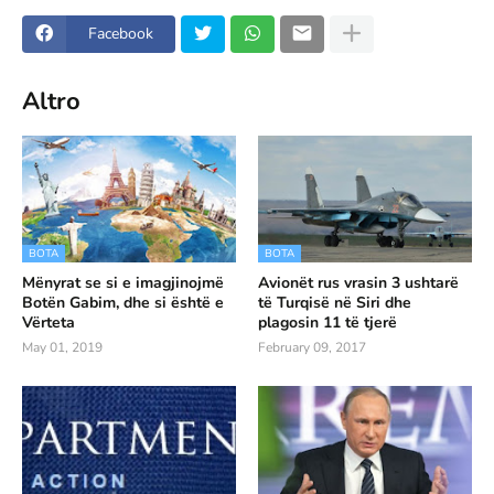
Facebook
Altro
BOTA
BOTA
Mënyrat se si e imagjinojmë
Avionët rus vrasin 3 ushtarë
Botën Gabim, dhe si është e
të Turqisë në Siri dhe
Vërteta
plagosin 11 të tjerë
May 01, 2019
February 09, 2017