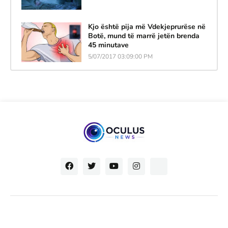
Kjo është pija më Vdekjeprurëse në
Botë, mund të marrë jetën brenda
45 minutave
5/07/2017 03:09:00 PM