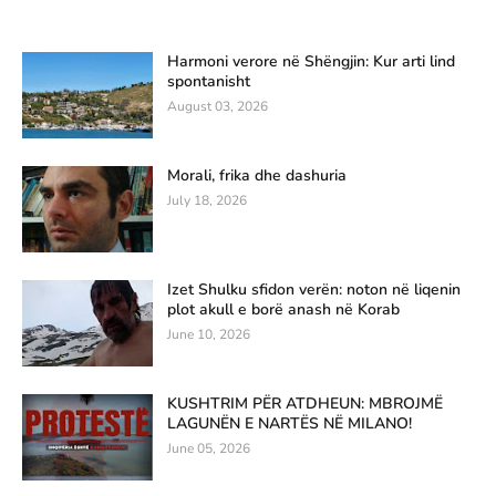
Harmoni verore në Shëngjin: Kur arti lind
spontanisht
August 03, 2026
Morali, frika dhe dashuria
July 18, 2026
Izet Shulku sfidon verën: noton në liqenin
plot akull e borë anash në Korab
June 10, 2026
KUSHTRIM PËR ATDHEUN: MBROJMË
LAGUNËN E NARTËS NË MILANO!
June 05, 2026