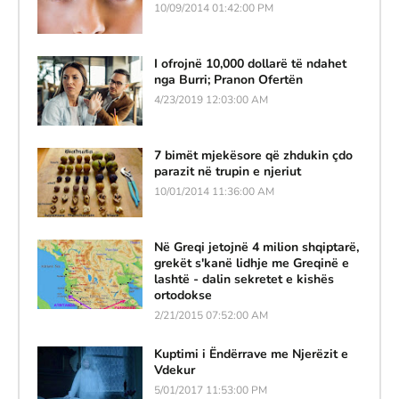
10/09/2014 01:42:00 PM
I ofrojnë 10,000 dollarë të ndahet
nga Burri; Pranon Ofertën
4/23/2019 12:03:00 AM
7 bimët mjekësore që zhdukin çdo
parazit në trupin e njeriut
10/01/2014 11:36:00 AM
Në Greqi jetojnë 4 milion shqiptarë,
grekët s'kanë lidhje me Greqinë e
lashtë - dalin sekretet e kishës
ortodokse
2/21/2015 07:52:00 AM
Kuptimi i Ëndërrave me Njerëzit e
Vdekur
5/01/2017 11:53:00 PM