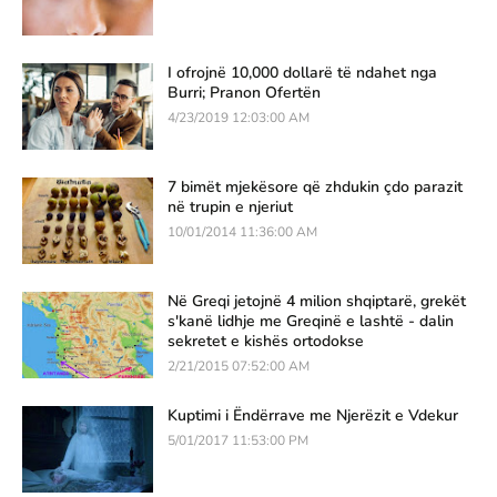
I ofrojnë 10,000 dollarë të ndahet nga
Burri; Pranon Ofertën
4/23/2019 12:03:00 AM
7 bimët mjekësore që zhdukin çdo parazit
në trupin e njeriut
10/01/2014 11:36:00 AM
Në Greqi jetojnë 4 milion shqiptarë, grekët
s'kanë lidhje me Greqinë e lashtë - dalin
sekretet e kishës ortodokse
2/21/2015 07:52:00 AM
Kuptimi i Ëndërrave me Njerëzit e Vdekur
5/01/2017 11:53:00 PM