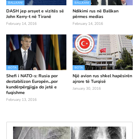
BALLKANI
BALLKANI
DASH jep arsyet e vizitës së
Ndikimi rus në Ballkan
John Kerry-t në Tiranë
përmes medias
February 14, 2016
February 14, 2016
BOTA
BOTA
Shefi i NATO-s: Rusia por
Një avion rus shkel hapësirën
destabilizon Europën...por
ajrore të Turqisë
kundërpërgjigja do jetë e
January 30, 2016
fuqishme
February 13, 2016