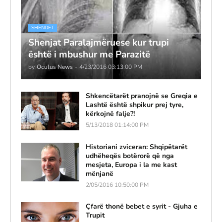
SHENDET
Shenjat Paralajmëruese kur trupi
është i mbushur me Parazitë
by
Oculus News
-
4/23/2016 03:13:00 PM
Shkencëtarët pranojnë se Greqia e
Lashtë është shpikur prej tyre,
kërkojnë falje?!
5/13/2018 01:14:00 PM
Historiani zviceran: Shqipëtarët
udhëheqës botërorë që nga
mesjeta, Europa i la me kast
mënjanë
2/05/2016 10:50:00 PM
Çfarë thonë bebet e syrit - Gjuha e
Trupit