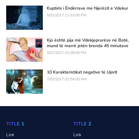
Kuptimi i Ëndërrave me Njerëzit e Vdekur
5/01/2017 11:53:00 PM
Kjo është pija më Vdekjeprurëse në Botë,
mund të marrë jetën brenda 45 minutave
5/07/2017 03:09:00 PM
10 Karakteristikat negative të Ujorit
7/02/2017 02:54:00 AM
TITLE 1
TITLE 2
Link
Link