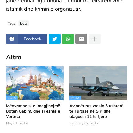
janë rrënuar nga dhuna e lidhur me ekstremizmin
islamik dhe krimin e organizuar..
Tags
bota
Facebook
Altro
BOTA
BOTA
Mënyrat se si e imagjinojmë
Avionët rus vrasin 3 ushtarë
Botën Gabim, dhe si është e
të Turqisë në Siri dhe
Vërteta
plagosin 11 të tjerë
May 01, 2019
February 09, 2017