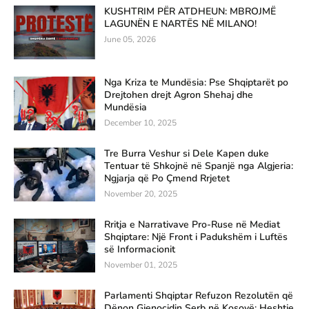
KUSHTRIM PËR ATDHEUN: MBROJMË
LAGUNËN E NARTËS NË MILANO!
June 05, 2026
Nga Kriza te Mundësia: Pse Shqiptarët po
Drejtohen drejt Agron Shehaj dhe
Mundësia
December 10, 2025
Tre Burra Veshur si Dele Kapen duke
Tentuar të Shkojnë në Spanjë nga Algjeria:
Ngjarja që Po Çmend Rrjetet
November 20, 2025
Rritja e Narrativave Pro-Ruse në Mediat
Shqiptare: Një Front i Padukshëm i Luftës
së Informacionit
November 01, 2025
Parlamenti Shqiptar Refuzon Rezolutën që
Dënon Gjenocidin Serb në Kosovë: Heshtje