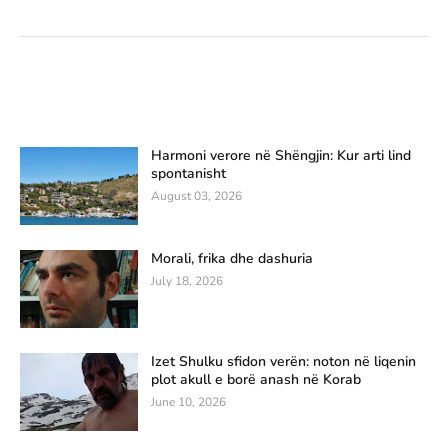
Harmoni verore në Shëngjin: Kur arti lind
spontanisht
August 03, 2026
Morali, frika dhe dashuria
July 18, 2026
Izet Shulku sfidon verën: noton në liqenin
plot akull e borë anash në Korab
June 10, 2026