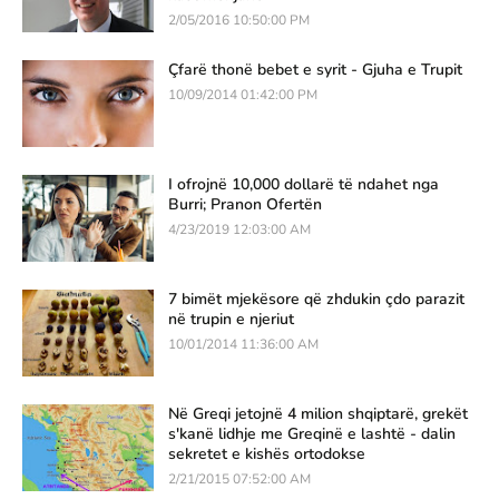
2/05/2016 10:50:00 PM
Çfarë thonë bebet e syrit - Gjuha e Trupit
10/09/2014 01:42:00 PM
I ofrojnë 10,000 dollarë të ndahet nga
Burri; Pranon Ofertën
4/23/2019 12:03:00 AM
7 bimët mjekësore që zhdukin çdo parazit
në trupin e njeriut
10/01/2014 11:36:00 AM
Në Greqi jetojnë 4 milion shqiptarë, grekët
s'kanë lidhje me Greqinë e lashtë - dalin
sekretet e kishës ortodokse
2/21/2015 07:52:00 AM