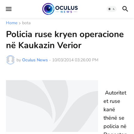
Home
bota
Policia ruse kryen operacione
në Kaukazin Verior
by
Oculus News
-
10/03/2014 03:26:00 PM
Autoritet
et ruse
kanë
thënë se
policia në