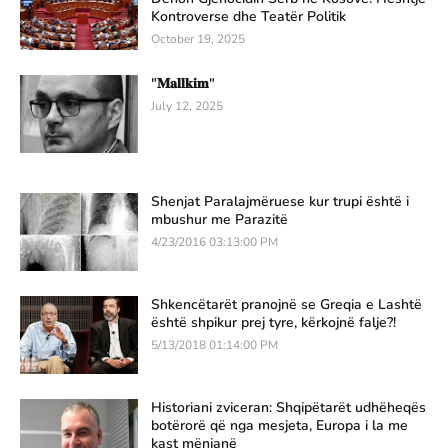
Kontroverse dhe Teatër Politik
October 19, 2025
"𝐌𝐚𝐥𝐥𝐤𝐢𝐦"
July 12, 2025
Shenjat Paralajmëruese kur trupi është i
mbushur me Parazitë
4/23/2016 03:13:00 PM
Shkencëtarët pranojnë se Greqia e Lashtë
është shpikur prej tyre, kërkojnë falje?!
5/13/2018 01:14:00 PM
Historiani zviceran: Shqipëtarët udhëheqës
botërorë që nga mesjeta, Europa i la me
kast mënjanë