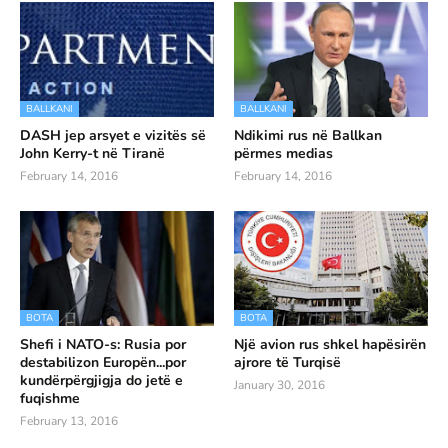
BALLKANI
BALLKANI
DASH jep arsyet e vizitës së
Ndikimi rus në Ballkan
John Kerry-t në Tiranë
përmes medias
February 14, 2016
February 14, 2016
BOTA
BOTA
Shefi i NATO-s: Rusia por
Një avion rus shkel hapësirën
destabilizon Europën...por
ajrore të Turqisë
kundërpërgjigja do jetë e
January 30, 2016
fuqishme
February 13, 2016