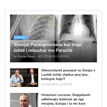
SHENDET
Shenjat Paralajmëruese kur trupi
është i mbushur me Parazitë
by
Oculus News
-
4/23/2016 03:13:00 PM
Shkencëtarët pranojnë se Greqia e
Lashtë është shpikur prej tyre,
kërkojnë falje?!
5/13/2018 01:14:00 PM
Historiani zviceran: Shqipëtarët
udhëheqës botërorë që nga
mesjeta, Europa i la me kast