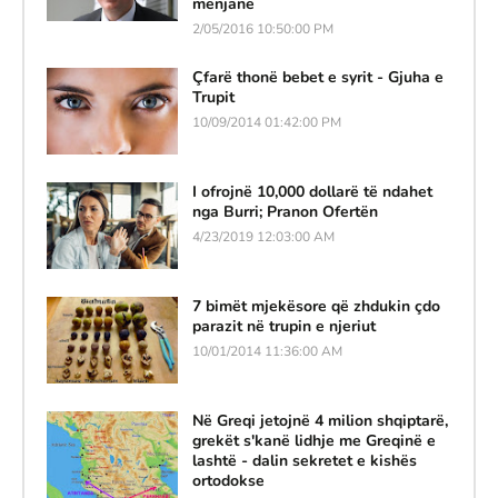
mënjanë
2/05/2016 10:50:00 PM
Çfarë thonë bebet e syrit - Gjuha e
Trupit
10/09/2014 01:42:00 PM
I ofrojnë 10,000 dollarë të ndahet
nga Burri; Pranon Ofertën
4/23/2019 12:03:00 AM
7 bimët mjekësore që zhdukin çdo
parazit në trupin e njeriut
10/01/2014 11:36:00 AM
Në Greqi jetojnë 4 milion shqiptarë,
grekët s'kanë lidhje me Greqinë e
lashtë - dalin sekretet e kishës
ortodokse