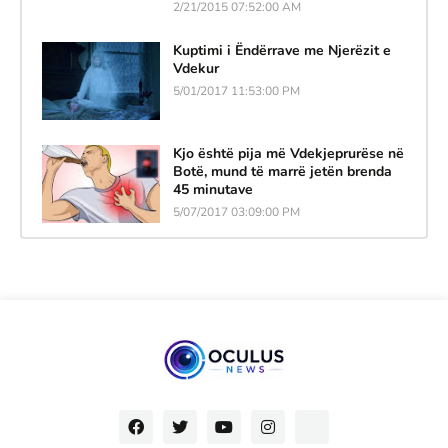
2/21/2015 07:52:00 AM
Kuptimi i Ëndërrave me Njerëzit e
Vdekur
5/01/2017 11:53:00 PM
Kjo është pija më Vdekjeprurëse në
Botë, mund të marrë jetën brenda
45 minutave
5/07/2017 03:09:00 PM