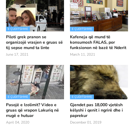
E ÇUDITSHME
E ÇUDITSHME
Piloti grek pranon se
Kafeneja që mund të
organizojë vrasjen e gruas së
konsumosh FALAS, por
tij sepse mund ta linte
funksionon në bazë të Nderit
June 17, 2021
March 11, 2021
E ÇUDITSHME
E ÇUDITSHME
Pasojë e Izolimit? Video e
Gjendet pas 18,000 vjetësh
gruas që vrapon Lakuriq në
këlyshi i qenit i ngrirë dhe i
rrugë e hutuar
paprekur
April 04, 2020
December 01, 2019