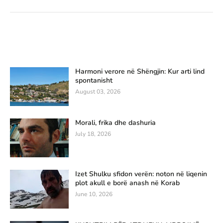
Harmoni verore në Shëngjin: Kur arti lind
spontanisht
August 03, 2026
Morali, frika dhe dashuria
July 18, 2026
Izet Shulku sfidon verën: noton në liqenin
plot akull e borë anash në Korab
June 10, 2026