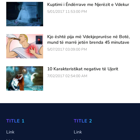
Kuptimi i Ëndërrave me Njerëzit e Vdekur
5/01/2017 11:53:00 PM
Kjo është pija më Vdekjeprurëse në Botë,
mund të marrë jetën brenda 45 minutave
5/07/2017 03:09:00 PM
10 Karakteristikat negative të Ujorit
7/02/2017 02:54:00 AM
TITLE 1
TITLE 2
Link
Link