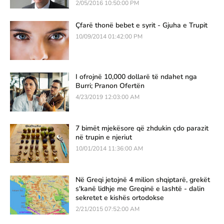
2/05/2016 10:50:00 PM
Çfarë thonë bebet e syrit - Gjuha e Trupit
10/09/2014 01:42:00 PM
I ofrojnë 10,000 dollarë të ndahet nga
Burri; Pranon Ofertën
4/23/2019 12:03:00 AM
7 bimët mjekësore që zhdukin çdo parazit
në trupin e njeriut
10/01/2014 11:36:00 AM
Në Greqi jetojnë 4 milion shqiptarë, grekët
s'kanë lidhje me Greqinë e lashtë - dalin
sekretet e kishës ortodokse
2/21/2015 07:52:00 AM