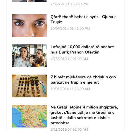
2/05/2016 10:50:00 PM
Çfarë thonë bebet e syrit - Gjuha e
Trupit
10/09/2014 01:42:00 PM
I ofrojnë 10,000 dollarë të ndahet
nga Burri; Pranon Ofertën
4/23/2019 12:03:00 AM
7 bimët mjekësore që zhdukin çdo
parazit në trupin e njeriut
10/01/2014 11:36:00 AM
Në Greqi jetojnë 4 milion shqiptarë,
grekët s'kanë lidhje me Greqinë e
lashtë - dalin sekretet e kishës
ortodokse
2/21/2015 07:52:00 AM