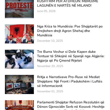
KUSHTRIM PËR ATDHEUN: MBROJMË
LAGUNËN E NARTËS NË MILANO!
June 05, 2026
Nga Kriza te Mundësia: Pse Shqiptarët po
Drejtohen drejt Agron Shehaj dhe
Mundësia
December 10, 2025
Tre Burra Veshur si Dele Kapen duke
Tentuar të Shkojnë në Spanjë nga Algjeria:
Ngjarja që Po Çmend Rrjetet
November 20, 2025
Rritja e Narrativave Pro-Ruse në Mediat
Shqiptare: Një Front i Padukshëm i Luftës
së Informacionit
November 01, 2025
Parlamenti Shqiptar Refuzon Rezolutën që
Dënon Gjenocidin Serb në Kosovë: Heshtje