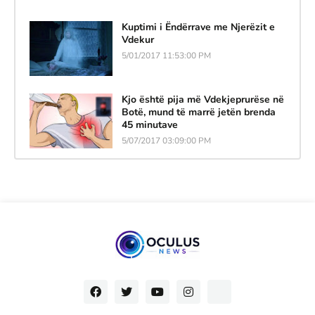
Kuptimi i Ëndërrave me Njerëzit e
Vdekur
5/01/2017 11:53:00 PM
Kjo është pija më Vdekjeprurëse në
Botë, mund të marrë jetën brenda
45 minutave
5/07/2017 03:09:00 PM