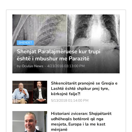
SHENDET
Shenjat Paralajmëruese kur trupi
është i mbushur me Parazitë
by
Oculus News
-
4/23/2016 03:13:00 PM
Shkencëtarët pranojnë se Greqia e
Lashtë është shpikur prej tyre,
kërkojnë falje?!
5/13/2018 01:14:00 PM
Historiani zviceran: Shqipëtarët
udhëheqës botërorë që nga
mesjeta, Europa i la me kast
mënjanë