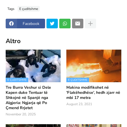
Tags
E çuditshme
Facebook
Altro
E ÇUDITSHME
E ÇUDITSHME
Tre Burra Veshur si Dele
Makina modifikohet në
Kapen duke Tentuar të
'Flakëhedhëse', hedh zjarr në
Shkojnë në Spanjë nga
mbi 17 metra
Algjeria: Ngjarja që Po
August 23, 2021
Çmend Rrjetet
November 20, 2025