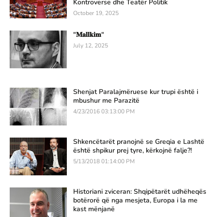
Kontroverse dhe Teatër Politik
October 19, 2025
"𝐌𝐚𝐥𝐥𝐤𝐢𝐦"
July 12, 2025
Shenjat Paralajmëruese kur trupi është i
mbushur me Parazitë
4/23/2016 03:13:00 PM
Shkencëtarët pranojnë se Greqia e Lashtë
është shpikur prej tyre, kërkojnë falje?!
5/13/2018 01:14:00 PM
Historiani zviceran: Shqipëtarët udhëheqës
botërorë që nga mesjeta, Europa i la me
kast mënjanë