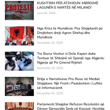
KUSHTRIM PËR ATDHEUN: MBROJMË
LAGUNËN E NARTËS NË MILANO!
June 05, 2026
Nga Kriza te Mundësia: Pse Shqiptarët po
Drejtohen drejt Agron Shehaj dhe
Mundësia
December 10, 2025
Tre Burra Veshur si Dele Kapen duke
Tentuar të Shkojnë në Spanjë nga Algjeria:
Ngjarja që Po Çmend Rrjetet
November 20, 2025
Rritja e Narrativave Pro-Ruse në Mediat
Shqiptare: Një Front i Padukshëm i Luftës
së Informacionit
November 01, 2025
Parlamenti Shqiptar Refuzon Rezolutën që
Dënon Gjenocidin Serb në Kosovë: Heshtje