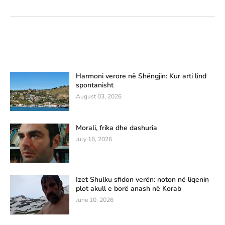
Harmoni verore në Shëngjin: Kur arti lind
spontanisht
August 03, 2026
Morali, frika dhe dashuria
July 18, 2026
Izet Shulku sfidon verën: noton në liqenin
plot akull e borë anash në Korab
June 10, 2026