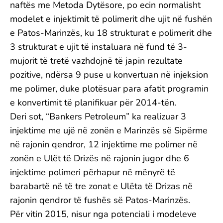
naftës me Metoda Dytësore, po ecin normalisht
modelet e injektimit të polimerit dhe ujit në fushën
e Patos-Marinzës, ku 18 strukturat e polimerit dhe
3 strukturat e ujit të instaluara në fund të 3-
mujorit të tretë vazhdojnë të japin rezultate
pozitive, ndërsa 9 puse u konvertuan në injeksion
me polimer, duke plotësuar para afatit programin
e konvertimit të planifikuar për 2014-tën.
Deri sot, “Bankers Petroleum” ka realizuar 3
injektime me ujë në zonën e Marinzës së Sipërme
në rajonin qendror, 12 injektime me polimer në
zonën e Ulët të Drizës në rajonin jugor dhe 6
injektime polimeri përhapur në mënyrë të
barabartë në të tre zonat e Ulëta të Drizas në
rajonin qendror të fushës së Patos-Marinzës.
Për vitin 2015, nisur nga potenciali i modeleve