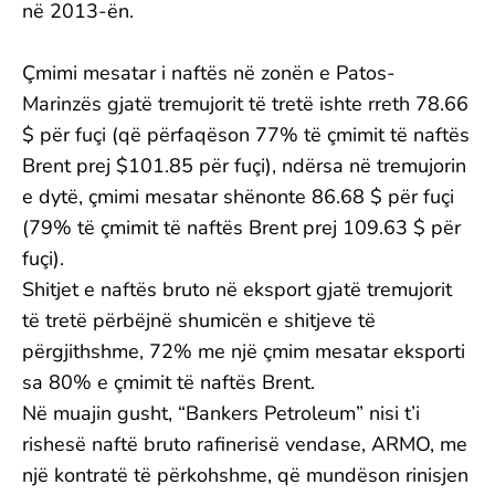
në 2013-ën.
Çmimi mesatar i naftës në zonën e Patos-
Marinzës gjatë tremujorit të tretë ishte rreth 78.66
$ për fuçi (që përfaqëson 77% të çmimit të naftës
Brent prej $101.85 për fuçi), ndërsa në tremujorin
e dytë, çmimi mesatar shënonte 86.68 $ për fuçi
(79% të çmimit të naftës Brent prej 109.63 $ për
fuçi).
Shitjet e naftës bruto në eksport gjatë tremujorit
të tretë përbëjnë shumicën e shitjeve të
përgjithshme, 72% me një çmim mesatar eksporti
sa 80% e çmimit të naftës Brent.
Në muajin gusht, “Bankers Petroleum” nisi t’i
rishesë naftë bruto rafinerisë vendase, ARMO, me
një kontratë të përkohshme, që mundëson rinisjen