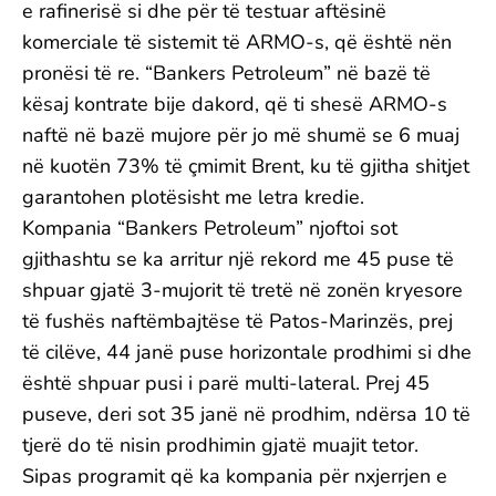
e rafinerisë si dhe për të testuar aftësinë
komerciale të sistemit të ARMO-s, që është nën
pronësi të re. “Bankers Petroleum” në bazë të
kësaj kontrate bije dakord, që ti shesë ARMO-s
naftë në bazë mujore për jo më shumë se 6 muaj
në kuotën 73% të çmimit Brent, ku të gjitha shitjet
garantohen plotësisht me letra kredie.
Kompania “Bankers Petroleum” njoftoi sot
gjithashtu se ka arritur një rekord me 45 puse të
shpuar gjatë 3-mujorit të tretë në zonën kryesore
të fushës naftëmbajtëse të Patos-Marinzës, prej
të cilëve, 44 janë puse horizontale prodhimi si dhe
është shpuar pusi i parë multi-lateral. Prej 45
puseve, deri sot 35 janë në prodhim, ndërsa 10 të
tjerë do të nisin prodhimin gjatë muajit tetor.
Sipas programit që ka kompania për nxjerrjen e