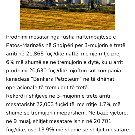
Prodhimi mesatar nga fusha naftëmbajtëse e
Patos-Marinzës në Shqipëri për 3-mujorin e tretë,
arriti në 21,865 fuçi/ditë naftë, me një rritje prej
6% më shumë se në tremujorin e dytë, ku u arrit
prodhimi 20,630 fuçi/ditë, njofton sot kompania
kanadeze “Bankers Petroleum” në të dhënat
operacionale të tremujorit të tretë.
Rekordi i shitjeve në 3-mujorin e tretë arriti
mesatarisht 22,003 fuçi/ditë, me rritje 1.7% më
shumë se tremujori i mëparshëm. Në bazë vjetore,
në 9 muaj, shitjet mesatare ishin në 20,701
fuçi/ditë, ose 13.9% më shumë se shitjet mesatare