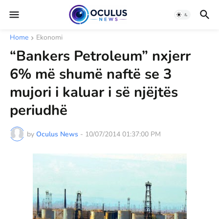
Home
Ekonomi
“Bankers Petroleum” nxjerr
6% më shumë naftë se 3
mujori i kaluar i së njëjtës
periudhë
by
Oculus News
-
10/07/2014 01:37:00 PM