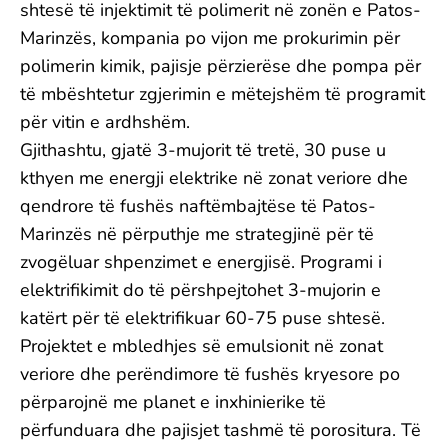
shtesë të injektimit të polimerit në zonën e Patos-
Marinzës, kompania po vijon me prokurimin për
polimerin kimik, pajisje përzierëse dhe pompa për
të mbështetur zgjerimin e mëtejshëm të programit
për vitin e ardhshëm.
Gjithashtu, gjatë 3-mujorit të tretë, 30 puse u
kthyen me energji elektrike në zonat veriore dhe
qendrore të fushës naftëmbajtëse të Patos-
Marinzës në përputhje me strategjinë për të
zvogëluar shpenzimet e energjisë. Programi i
elektrifikimit do të përshpejtohet 3-mujorin e
katërt për të elektrifikuar 60-75 puse shtesë.
Projektet e mbledhjes së emulsionit në zonat
veriore dhe perëndimore të fushës kryesore po
përparojnë me planet e inxhinierike të
përfunduara dhe pajisjet tashmë të porositura. Të