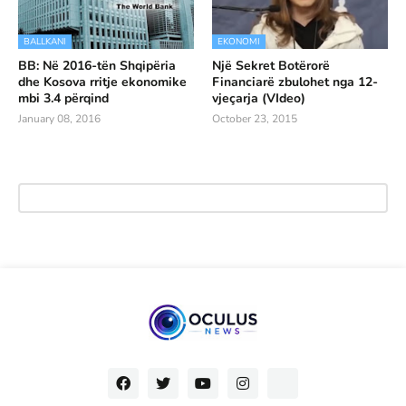
BALLKANI
EKONOMI
BB: Në 2016-tën Shqipëria
Një Sekret Botërorë
dhe Kosova rritje ekonomike
Financiarë zbulohet nga 12-
mbi 3.4 përqind
vjeçarja (VIdeo)
January 08, 2016
October 23, 2015