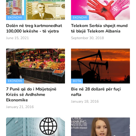
EKONOMI
EKONOMI
Dolën në treg kartmonedhat
Telekom Serbia shpejt mund
100,000 lekëshe - të vjetra
të blejë Telekom Albania
June 15, 2021
September 30, 2018
EKONOMI
BOTA
7 Punë që do i Mbijetojnë
Bie në 28 dollarë për fuçi
Krizës së Ardhshme
nafta
Ekonomike
January 18, 2016
January 21, 2016