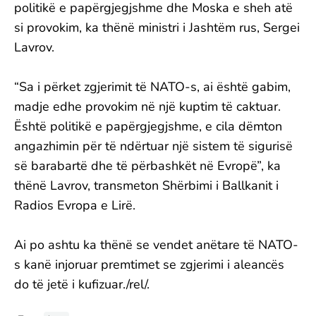
politikë e papërgjegjshme dhe Moska e sheh atë
si provokim, ka thënë ministri i Jashtëm rus, Sergei
Lavrov.
“Sa i përket zgjerimit të NATO-s, ai është gabim,
madje edhe provokim në një kuptim të caktuar.
Është politikë e papërgjegjshme, e cila dëmton
angazhimin për të ndërtuar një sistem të sigurisë
së barabartë dhe të përbashkët në Evropë”, ka
thënë Lavrov, transmeton Shërbimi i Ballkanit i
Radios Evropa e Lirë.
Ai po ashtu ka thënë se vendet anëtare të NATO-
s kanë injoruar premtimet se zgjerimi i aleancës
do të jetë i kufizuar./rel/.