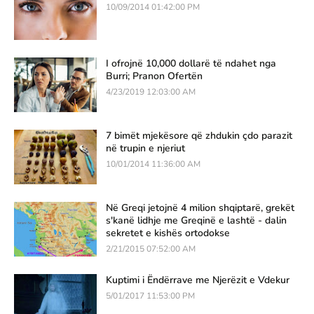
10/09/2014 01:42:00 PM
I ofrojnë 10,000 dollarë të ndahet nga
Burri; Pranon Ofertën
4/23/2019 12:03:00 AM
7 bimët mjekësore që zhdukin çdo parazit
në trupin e njeriut
10/01/2014 11:36:00 AM
Në Greqi jetojnë 4 milion shqiptarë, grekët
s'kanë lidhje me Greqinë e lashtë - dalin
sekretet e kishës ortodokse
2/21/2015 07:52:00 AM
Kuptimi i Ëndërrave me Njerëzit e Vdekur
5/01/2017 11:53:00 PM