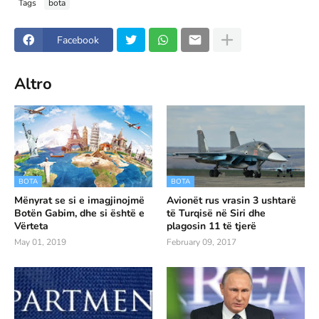
Tags
bota
Facebook
Altro
BOTA
BOTA
Mënyrat se si e imagjinojmë
Avionët rus vrasin 3 ushtarë
Botën Gabim, dhe si është e
të Turqisë në Siri dhe
Vërteta
plagosin 11 të tjerë
May 01, 2019
February 09, 2017