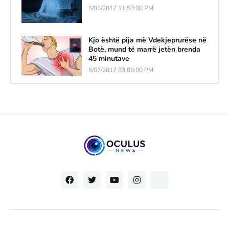
5/01/2017 11:53:00 PM
Kjo është pija më Vdekjeprurëse në
Botë, mund të marrë jetën brenda
45 minutave
5/07/2017 03:09:00 PM