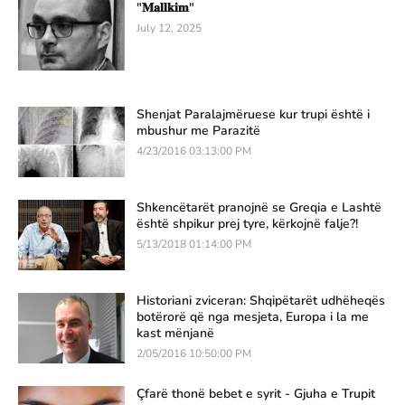
"𝐌𝐚𝐥𝐥𝐤𝐢𝐦"
July 12, 2025
Shenjat Paralajmëruese kur trupi është i
mbushur me Parazitë
4/23/2016 03:13:00 PM
Shkencëtarët pranojnë se Greqia e Lashtë
është shpikur prej tyre, kërkojnë falje?!
5/13/2018 01:14:00 PM
Historiani zviceran: Shqipëtarët udhëheqës
botërorë që nga mesjeta, Europa i la me
kast mënjanë
2/05/2016 10:50:00 PM
Çfarë thonë bebet e syrit - Gjuha e Trupit