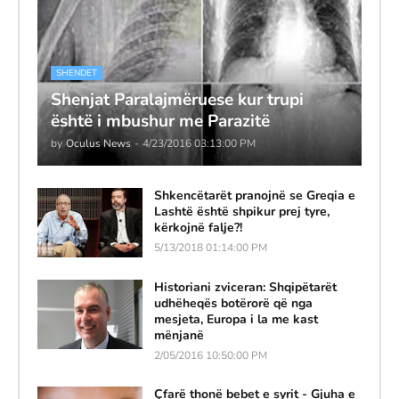
SHENDET
Shenjat Paralajmëruese kur trupi
është i mbushur me Parazitë
by
Oculus News
-
4/23/2016 03:13:00 PM
Shkencëtarët pranojnë se Greqia e
Lashtë është shpikur prej tyre,
kërkojnë falje?!
5/13/2018 01:14:00 PM
Historiani zviceran: Shqipëtarët
udhëheqës botërorë që nga
mesjeta, Europa i la me kast
mënjanë
2/05/2016 10:50:00 PM
Çfarë thonë bebet e syrit - Gjuha e