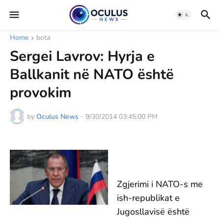
Home
bota
Sergei Lavrov: Hyrja e
Ballkanit në NATO është
provokim
by
Oculus News
-
9/30/2014 03:45:00 PM
Zgjerimi i NATO-s me
ish-republikat e
Jugosllavisë është