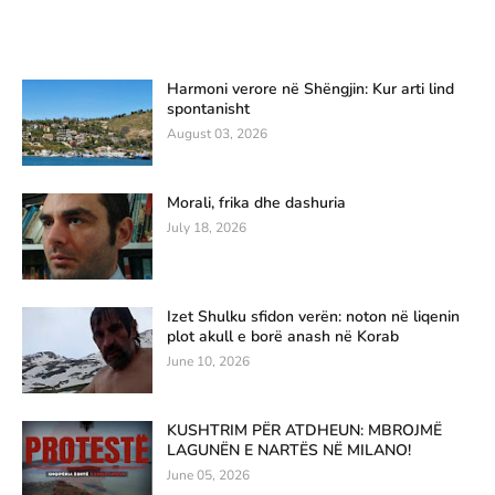
Harmoni verore në Shëngjin: Kur arti lind
spontanisht
August 03, 2026
Morali, frika dhe dashuria
July 18, 2026
Izet Shulku sfidon verën: noton në liqenin
plot akull e borë anash në Korab
June 10, 2026
KUSHTRIM PËR ATDHEUN: MBROJMË
LAGUNËN E NARTËS NË MILANO!
June 05, 2026