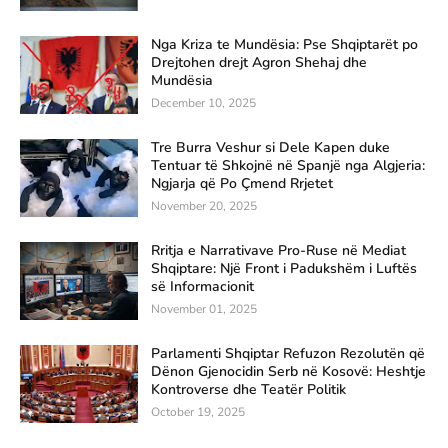
Nga Kriza te Mundësia: Pse Shqiptarët po
Drejtohen drejt Agron Shehaj dhe
Mundësia
December 10, 2025
Tre Burra Veshur si Dele Kapen duke
Tentuar të Shkojnë në Spanjë nga Algjeria:
Ngjarja që Po Çmend Rrjetet
November 20, 2025
Rritja e Narrativave Pro-Ruse në Mediat
Shqiptare: Një Front i Padukshëm i Luftës
së Informacionit
November 01, 2025
Parlamenti Shqiptar Refuzon Rezolutën që
Dënon Gjenocidin Serb në Kosovë: Heshtje
Kontroverse dhe Teatër Politik
October 19, 2025