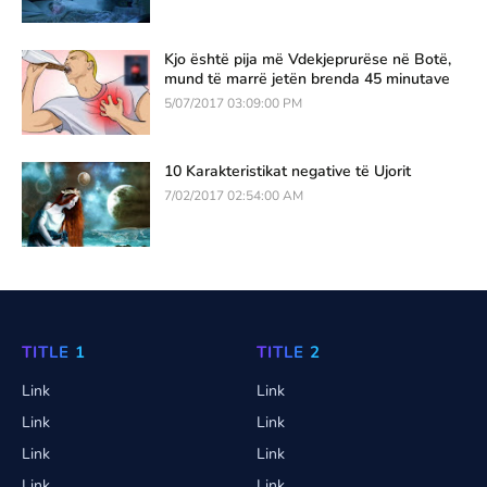
Kjo është pija më Vdekjeprurëse në Botë,
mund të marrë jetën brenda 45 minutave
5/07/2017 03:09:00 PM
10 Karakteristikat negative të Ujorit
7/02/2017 02:54:00 AM
TITLE 1
TITLE 2
Link
Link
Link
Link
Link
Link
Link
Link