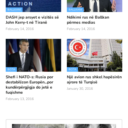
BALLKANI
BALLKANI
DASH jep arsyet e vizitës së
Ndikimi rus në Ballkan
John Kerry-t në Tiranë
përmes medias
February 14, 2016
February 14, 2016
BOTA
BOTA
Shefi i NATO-s: Rusia por
Një avion rus shkel hapësirën
destabilizon Europën...por
ajrore të Turqisë
kundërpërgjigja do jetë e
January 30, 2016
fuqishme
February 13, 2016