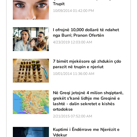
Trupit
10/09/2014 01:42:00 PM
I ofrojnë 10,000 dollarë të ndahet
nga Burri; Pranon Ofertën
4/23/2019 12:03:00 AM
7 bimët mjekësore që zhdukin çdo
parazit në trupin e njeriut
10/01/2014 11:36:00 AM
Në Greqi jetojnë 4 milion shqiptarë,
grekët s'kanë lidhje me Greqinë e
lashtë - dalin sekretet e kishës
ortodokse
2/21/2015 07:52:00 AM
Kuptimi i Ëndërrave me Njerëzit e
Vdekur