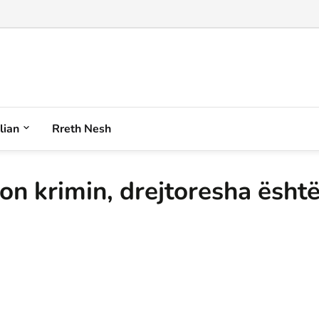
alian
Rreth Nesh
on krimin, drejtoresha ësht