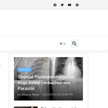
ë
SHENDET
Shenjat Paralajmëruese kur
trupi është i mbushur me
Parazitë
by
Oculus News
-
4/23/2016 03:13:00 PM