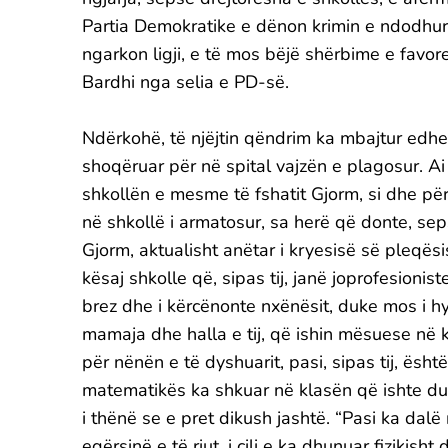
Partia Demokratike e dënon krimin e ndodhur s
ngarkon ligji, e të mos bëjë shërbime e favore
Bardhi nga selia e PD-së.
Ndërkohë, të njëjtin qëndrim ka mbajtur edhe 
shoqëruar për në spital vajzën e plagosur. Ai
shkollën e mesme të fshatit Gjorm, si dhe për 
në shkollë i armatosur, sa herë që donte, sepse
Gjorm, aktualisht anëtar i kryesisë së pleqësi
kësaj shkolle që, sipas tij, janë joprofesionis
brez dhe i kërcënonte nxënësit, duke mos i h
mamaja dhe halla e tij, që ishin mësuese në 
për nënën e të dyshuarit, pasi, sipas tij, ësh
matematikës ka shkuar në klasën që ishte du
i thënë se e pret dikush jashtë. “Pasi ka da
egërsinë e të riut, i cili e ka dhunuar fizikis