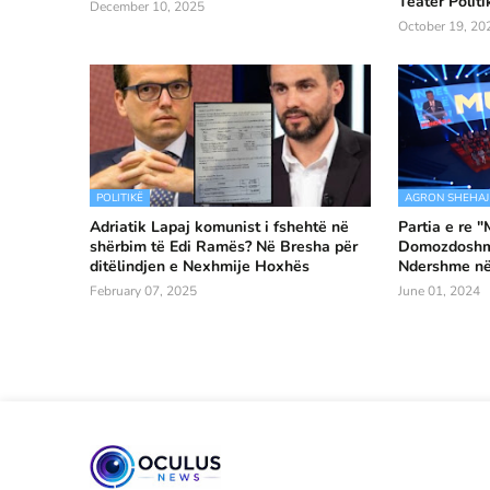
Teatër Politi
December 10, 2025
October 19, 20
POLITIKË
AGRON SHEHAJ
Adriatik Lapaj komunist i fshehtë në
Partia e re 
shërbim të Edi Ramës? Në Bresha për
Domozdoshmë
ditëlindjen e Nexhmije Hoxhës
Ndershme në
February 07, 2025
June 01, 2024