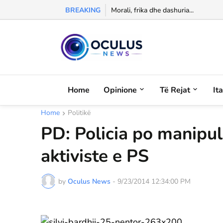
BREAKING
Morali, frika dhe dashuria...
Home
Opinione
Të Rejat
It
Home
Politikë
PD: Policia po manipul
aktiviste e PS
by
Oculus News
-
9/23/2014 12:34:00 PM