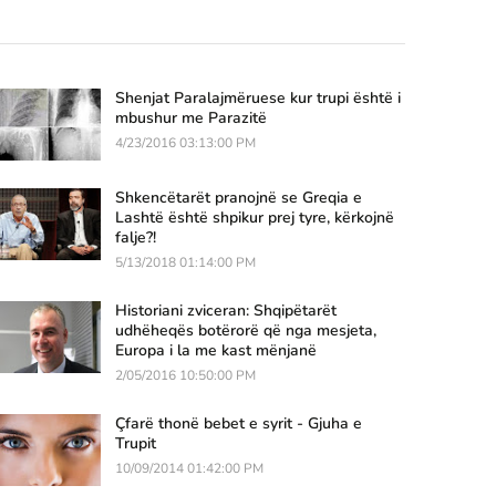
Shenjat Paralajmëruese kur trupi është i
mbushur me Parazitë
4/23/2016 03:13:00 PM
Shkencëtarët pranojnë se Greqia e
Lashtë është shpikur prej tyre, kërkojnë
falje?!
5/13/2018 01:14:00 PM
Historiani zviceran: Shqipëtarët
udhëheqës botërorë që nga mesjeta,
Europa i la me kast mënjanë
2/05/2016 10:50:00 PM
Çfarë thonë bebet e syrit - Gjuha e
Trupit
10/09/2014 01:42:00 PM