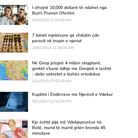
I ofrojnë 10,000 dollarë të ndahet nga
Burri; Pranon Ofertën
4/23/2019 12:03:00 AM
7 bimët mjekësore që zhdukin çdo
parazit në trupin e njeriut
10/01/2014 11:36:00 AM
Në Greqi jetojnë 4 milion shqiptarë,
grekët s'kanë lidhje me Greqinë e lashtë
- dalin sekretet e kishës ortodokse
2/21/2015 07:52:00 AM
Kuptimi i Ëndërrave me Njerëzit e Vdekur
5/01/2017 11:53:00 PM
Kjo është pija më Vdekjeprurëse në
Botë, mund të marrë jetën brenda 45
minutave