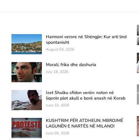
Harmoni verore në Shëngjin: Kur arti lind
spontanisht
August 03, 2026
Morali, frika dhe dashuria
July 18, 2026
Izet Shulku sfidon verën: noton në
liqenin plot akull e borë anash në Korab
June 10, 2026
KUSHTRIM PËR ATDHEUN: MBROJMË
LAGUNËN E NARTËS NË MILANO!
June 05, 2026