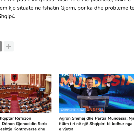
etëm kjo situatë në fshatin Gjorm, por ka dhe probleme t
hqip/..
AGRON SHEHAJ
hqiptar Refuzon
Agron Shehaj dhe Partia Mundësia: Nj
ë Dënon Gjenocidin Serb
fillim i ri në një Shqipëri të lodhur nga
eshtje Kontroverse dhe
e vjetra