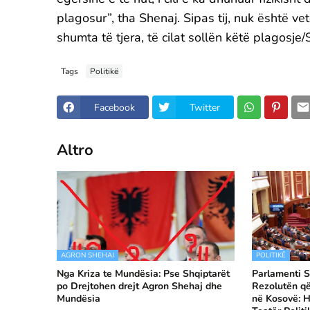
plagosur”, tha Shenaj. Sipas tij, nuk është v
shumta të tjera, të cilat sollën këtë plagosje/S
Tags
Politikë
Facebook
Twitter
Altro
AGRON SHEHAJ
POLITIKË
Nga Kriza te Mundësia: Pse Shqiptarët
Parlamenti S
po Drejtohen drejt Agron Shehaj dhe
Rezolutën q
Mundësia
në Kosovë: H