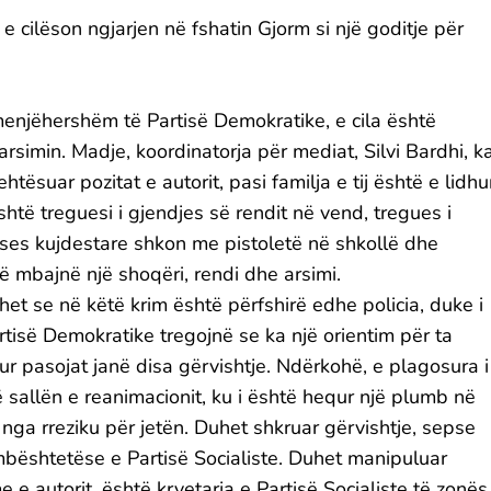
e cilëson ngjarjen në fshatin Gjorm si një goditje për
menjëhershëm të Partisë Demokratike, e cila është
rsimin. Madje, koordinatorja për mediat, Silvi Bardhi, k
htësuar pozitat e autorit, pasi familja e tij është e lidhu
shtë treguesi i gjendjes së rendit në vend, tregues i
ueses kujdestare shkon me pistoletë në shkollë dhe
ë mbajnë një shoqëri, rendi dhe arsimi.
et se në këtë krim është përfshirë edhe policia, duke i
rtisë Demokratike tregojnë se ka një orientim për ta
ikur pasojat janë disa gërvishtje. Ndërkohë, e plagosura i
ë sallën e reanimacionit, ku i është hequr një plumb në
nga rreziku për jetën. Duhet shkruar gërvishtje, sepse
e mbështetëse e Partisë Socialiste. Duhet manipuluar
 e autorit, është kryetarja e Partisë Socialiste të zonës