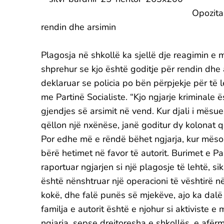
Opozita 
rendin dhe arsimin
Plagosja në shkollë ka sjellë dje reagimin e 
shprehur se kjo është goditje për rendin dhe a
deklaruar se policia po bën përpjekje për të le
me Partinë Socialiste. “Kjo ngjarje kriminale ë
gjendjes së arsimit në vend. Kur djali i mës
qëllon një nxënëse, janë goditur dy kolonat q
Por edhe më e rëndë bëhet ngjarja, kur mësoh
bërë hetimet në favor të autorit. Burimet e Pa
raportuar ngjarjen si një plagosje të lehtë, s
është nënshtruar një operacioni të vështirë n
kokë, dhe falë punës së mjekëve, ajo ka dalë 
familja e autorit është e njohur si aktiviste 
ngjarja, sepse drejtoresha e shkollës, e afërme