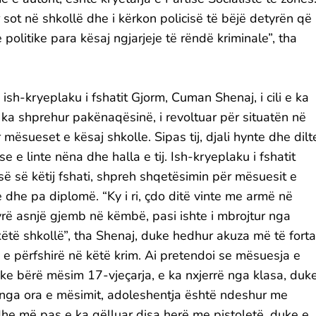
ot në shkollë dhe i kërkon policisë të bëjë detyrën që 
 politike para kësaj ngjarjeje të rëndë kriminale”, tha
ish-kryeplaku i fshatit Gjorm, Cuman Shenaj, i cili e ka
 ka shprehur pakënaqësinë, i revoltuar për situatën në
mësueset e kësaj shkolle. Sipas tij, djali hynte dhe dilt
 e linte nëna dhe halla e tij. Ish-kryeplaku i fshatit
së së këtij fshati, shpreh shqetësimin për mësuesit e
te dhe pa diplomë. “Ky i ri, çdo ditë vinte me armë në
yrë asnjë gjemb në këmbë, pasi ishte i mbrojtur nga
këtë shkollë”, tha Shenaj, duke hedhur akuza më të forta
të e përfshirë në këtë krim. Ai pretendoi se mësuesja e
ke bërë mësim 17-vjeçarja, e ka nxjerrë nga klasa, duk
lë nga ora e mësimit, adoleshentja është ndeshur me
ht dhe më pas e ka qëlluar disa herë me pistoletë, duke e