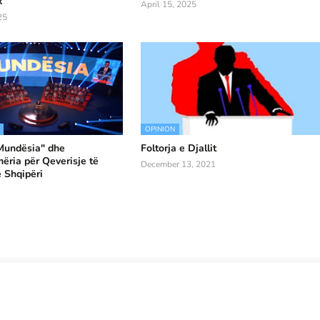
k
April 15, 2025
25
OPINION
"Mundësia" dhe
Foltorja e Djallit
ria për Qeverisje të
December 13, 2021
 Shqipëri