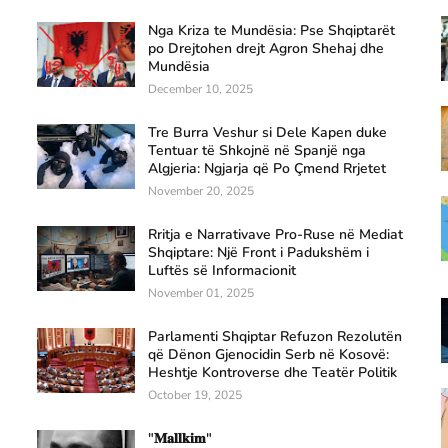
Nga Kriza te Mundësia: Pse Shqiptarët
po Drejtohen drejt Agron Shehaj dhe
Mundësia
December 10, 2025
Tre Burra Veshur si Dele Kapen duke
Tentuar të Shkojnë në Spanjë nga
Algjeria: Ngjarja që Po Çmend Rrjetet
November 20, 2025
Rritja e Narrativave Pro-Ruse në Mediat
Shqiptare: Një Front i Padukshëm i
Luftës së Informacionit
November 01, 2025
Parlamenti Shqiptar Refuzon Rezolutën
që Dënon Gjenocidin Serb në Kosovë:
Heshtje Kontroverse dhe Teatër Politik
October 19, 2025
"𝐌𝐚𝐥𝐥𝐤𝐢𝐦"