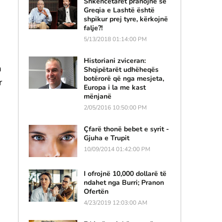
Shkencëtarët pranojnë se
Greqia e Lashtë është
shpikur prej tyre, kërkojnë
falje?!
5/13/2018 01:14:00 PM
Historiani zviceran:
a
Shqipëtarët udhëheqës
botërorë që nga mesjeta,
r
Europa i la me kast
mënjanë
2/05/2016 10:50:00 PM
Çfarë thonë bebet e syrit -
Gjuha e Trupit
10/09/2014 01:42:00 PM
I ofrojnë 10,000 dollarë të
ndahet nga Burri; Pranon
Ofertën
4/23/2019 12:03:00 AM
.