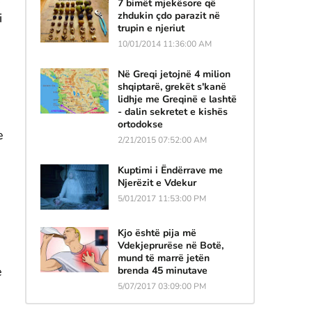
7 bimët mjekësore që
zhdukin çdo parazit në
i
trupin e njeriut
10/01/2014 11:36:00 AM
Në Greqi jetojnë 4 milion
shqiptarë, grekët s'kanë
lidhje me Greqinë e lashtë
- dalin sekretet e kishës
ortodokse
e
2/21/2015 07:52:00 AM
Kuptimi i Ëndërrave me
Njerëzit e Vdekur
5/01/2017 11:53:00 PM
Kjo është pija më
Vdekjeprurëse në Botë,
mund të marrë jetën
e
brenda 45 minutave
5/07/2017 03:09:00 PM