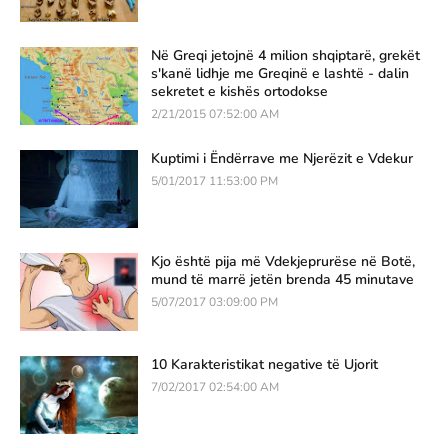
Në Greqi jetojnë 4 milion shqiptarë, grekët
s'kanë lidhje me Greqinë e lashtë - dalin
sekretet e kishës ortodokse
2/21/2015 07:52:00 AM
Kuptimi i Ëndërrave me Njerëzit e Vdekur
5/01/2017 11:53:00 PM
Kjo është pija më Vdekjeprurëse në Botë,
mund të marrë jetën brenda 45 minutave
5/07/2017 03:09:00 PM
10 Karakteristikat negative të Ujorit
7/02/2017 02:54:00 AM