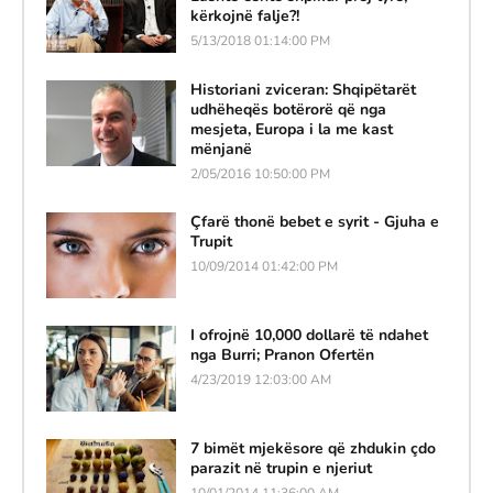
kërkojnë falje?!
5/13/2018 01:14:00 PM
Historiani zviceran: Shqipëtarët
udhëheqës botërorë që nga
mesjeta, Europa i la me kast
mënjanë
2/05/2016 10:50:00 PM
Çfarë thonë bebet e syrit - Gjuha e
Trupit
10/09/2014 01:42:00 PM
I ofrojnë 10,000 dollarë të ndahet
nga Burri; Pranon Ofertën
4/23/2019 12:03:00 AM
7 bimët mjekësore që zhdukin çdo
parazit në trupin e njeriut
10/01/2014 11:36:00 AM