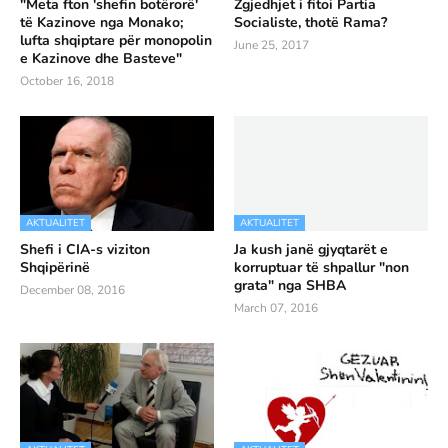
"Meta fton 'shefin botërorë'
Zgjedhjet i fitoi Partia
të Kazinove nga Monako;
Socialiste, thotë Rama?
lufta shqiptare për monopolin
June 25, 2017
e Kazinove dhe Basteve"
October 16, 2018
AKTUALITET
AKTUALITET
Shefi i CIA-s viziton
Ja kush janë gjyqtarët e
Shqipërinë
korruptuar të shpallur "non
grata" nga SHBA
December 08, 2016
March 07, 2016