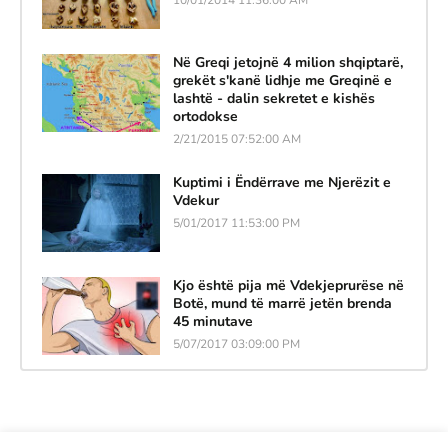
Në Greqi jetojnë 4 milion shqiptarë,
grekët s'kanë lidhje me Greqinë e
lashtë - dalin sekretet e kishës
ortodokse
2/21/2015 07:52:00 AM
Kuptimi i Ëndërrave me Njerëzit e
Vdekur
5/01/2017 11:53:00 PM
Kjo është pija më Vdekjeprurëse në
Botë, mund të marrë jetën brenda
45 minutave
5/07/2017 03:09:00 PM