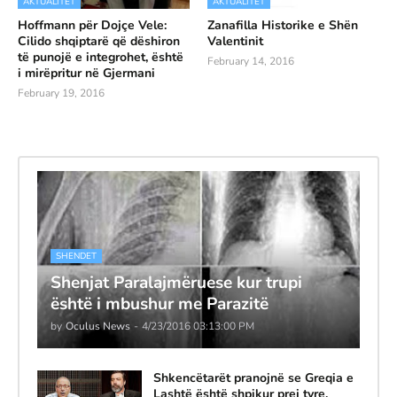
AKTUALITET
AKTUALITET
Hoffmann për Dojçe Vele:
Zanafilla Historike e Shën
Cilido shqiptarë që dëshiron
Valentinit
të punojë e integrohet, është
February 14, 2016
i mirëpritur në Gjermani
February 19, 2016
SHENDET
Shenjat Paralajmëruese kur trupi
është i mbushur me Parazitë
by
Oculus News
-
4/23/2016 03:13:00 PM
Shkencëtarët pranojnë se Greqia e
Lashtë është shpikur prej tyre,