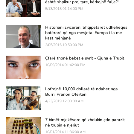
është shpikur prej tyre, kërkojnë falje?!
5/13/2018 01:14:00 PM
Historiani zviceran: Shqipëtarët udhëheqës
botërorë që nga mesjeta, Europa i la me
kast mënjanë
2/05/2016 10:50:00 PM
Çfarë thonë bebet e syrit - Gjuha e Trupit
10/09/2014 01:42:00 PM
I ofrojnë 10,000 dollarë të ndahet nga
Burri; Pranon Ofertën
4/23/2019 12:03:00 AM
7 bimët mjekësore që zhdukin çdo parazit
në trupin e njeriut
10/01/2014 11:36:00 AM