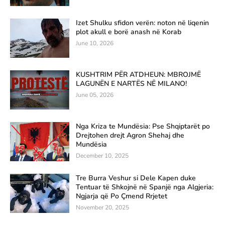
Izet Shulku sfidon verën: noton në liqenin
plot akull e borë anash në Korab
June 10, 2026
KUSHTRIM PËR ATDHEUN: MBROJMË
LAGUNËN E NARTËS NË MILANO!
June 05, 2026
Nga Kriza te Mundësia: Pse Shqiptarët po
Drejtohen drejt Agron Shehaj dhe
Mundësia
December 10, 2025
Tre Burra Veshur si Dele Kapen duke
Tentuar të Shkojnë në Spanjë nga Algjeria:
Ngjarja që Po Çmend Rrjetet
November 20, 2025