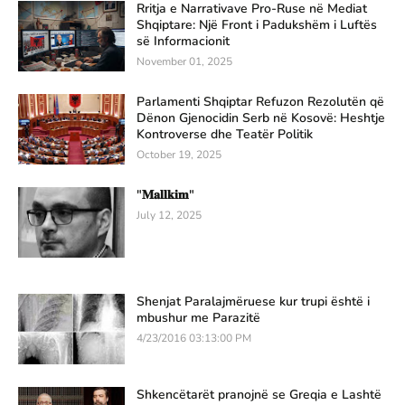
Rritja e Narrativave Pro-Ruse në Mediat
Shqiptare: Një Front i Padukshëm i Luftës
së Informacionit
November 01, 2025
Parlamenti Shqiptar Refuzon Rezolutën që
Dënon Gjenocidin Serb në Kosovë: Heshtje
Kontroverse dhe Teatër Politik
October 19, 2025
"𝐌𝐚𝐥𝐥𝐤𝐢𝐦"
July 12, 2025
Shenjat Paralajmëruese kur trupi është i
mbushur me Parazitë
4/23/2016 03:13:00 PM
Shkencëtarët pranojnë se Greqia e Lashtë