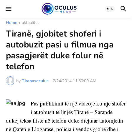
Home
aktualitet
Tiranë, gjobitet shoferi i
autobuzit pasi u filmua nga
pasagjerët duke folur në
telefon
by
Tiranasoculus
-
7/24/2014 11:50:00 AM
Pas publikimit të një videoje ku një shofer 
i autobusit të linjës Tiranë – Sarandë 
dukej teksa fliste në telefon duke drejtuar automjetin 
në Qafën e Llogarasë, policia i vendos gjobë dhe i 