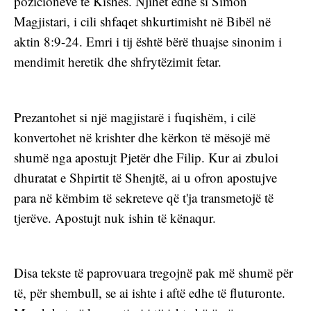
pozicioneve të Kishës. Njihet edhe si Simon 
Magjistari, i cili shfaqet shkurtimisht në Bibël në 
aktin 8:9-24. Emri i tij është bërë thuajse sinonim i 
mendimit heretik dhe shfrytëzimit fetar.
Prezantohet si një magjistarë i fuqishëm, i cilë 
konvertohet në krishter dhe kërkon të mësojë më 
shumë nga apostujt Pjetër dhe Filip. Kur ai zbuloi 
dhuratat e Shpirtit të Shenjtë, ai u ofron apostujve 
para në këmbim të sekreteve që t'ja transmetojë të 
tjerëve. Apostujt nuk ishin të kënaqur.
Disa tekste të paprovuara tregojnë pak më shumë për 
të, për shembull, se ai ishte i aftë edhe të fluturonte. 