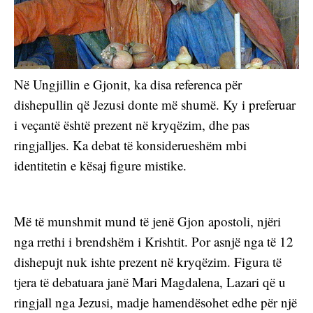
Në Ungjillin e Gjonit, ka disa referenca për 
dishepullin që Jezusi donte më shumë. Ky i preferuar 
i veçantë është prezent në kryqëzim, dhe pas 
ringjalljes. Ka debat të konsiderueshëm mbi 
identitetin e kësaj figure mistike.
Më të munshmit mund të jenë Gjon apostoli, njëri 
nga rrethi i brendshëm i Krishtit. Por asnjë nga të 12 
dishepujt nuk ishte prezent në kryqëzim. Figura të 
tjera të debatuara janë Mari Magdalena, Lazari që u 
ringjall nga Jezusi, madje hamendësohet edhe për një 