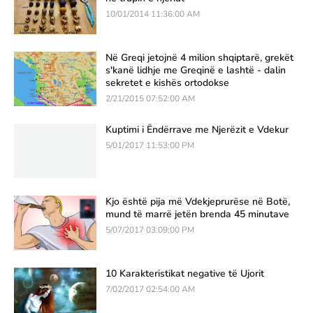
10/01/2014 11:36:00 AM
Në Greqi jetojnë 4 milion shqiptarë, grekët
s'kanë lidhje me Greqinë e lashtë - dalin
sekretet e kishës ortodokse
2/21/2015 07:52:00 AM
Kuptimi i Ëndërrave me Njerëzit e Vdekur
5/01/2017 11:53:00 PM
Kjo është pija më Vdekjeprurëse në Botë,
mund të marrë jetën brenda 45 minutave
5/07/2017 03:09:00 PM
10 Karakteristikat negative të Ujorit
7/02/2017 02:54:00 AM