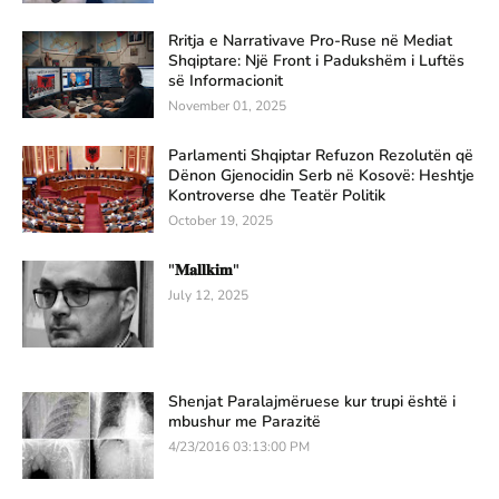
Rritja e Narrativave Pro-Ruse në Mediat
Shqiptare: Një Front i Padukshëm i Luftës
së Informacionit
November 01, 2025
Parlamenti Shqiptar Refuzon Rezolutën që
Dënon Gjenocidin Serb në Kosovë: Heshtje
Kontroverse dhe Teatër Politik
October 19, 2025
"𝐌𝐚𝐥𝐥𝐤𝐢𝐦"
July 12, 2025
Shenjat Paralajmëruese kur trupi është i
mbushur me Parazitë
4/23/2016 03:13:00 PM