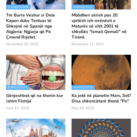
E ÇUDITSHME
KURIOZITETE
Tre Burra Veshur si Dele
Mblidhen sërish pas 20
Kapen duke Tentuar të
vjetësh ish-nxënësit e
Shkojnë në Spanjë nga
Maturës së vitit 2001 të
Algjeria: Ngjarja që Po
shkollës "Ismail Qemali" në
Çmend Rrjetet
Tiranë
November 20, 2025
November 21, 2021
KURIOZITETE
KURIOZITETE
Gënjeshtrat që na thonin kur
Ka jetë në planetin Mars, Sot?
ishim Fëmijë
Disa shkencëtarë thonë "Po"
June 13, 2019
May 10, 2019