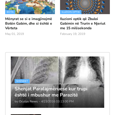
BOTA
ILUZION OPTIK
Mënyrat se si e imagjinojmë
Iluzioni optik që Zbuloi
Botën Gabim, dhe si është e
Gabimin në Trurin e Njeriut
Vërteta
me 15 milisekonda
May 01, 2019
February 19, 2019
SHENDET
Shenjat Paralajmëruese kur trupi
është i mbushur me Parazitë
by
Oculus News
-
4/23/2016 03:13:00 PM