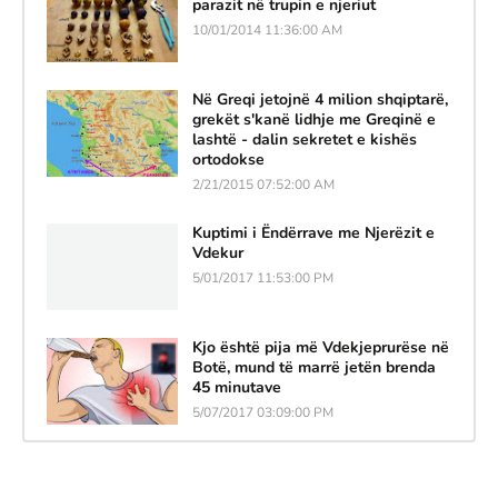
parazit në trupin e njeriut
10/01/2014 11:36:00 AM
Në Greqi jetojnë 4 milion shqiptarë,
grekët s'kanë lidhje me Greqinë e
lashtë - dalin sekretet e kishës
ortodokse
2/21/2015 07:52:00 AM
Kuptimi i Ëndërrave me Njerëzit e
Vdekur
5/01/2017 11:53:00 PM
Kjo është pija më Vdekjeprurëse në
Botë, mund të marrë jetën brenda
45 minutave
5/07/2017 03:09:00 PM