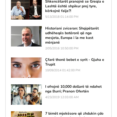
Shkencëtarët pranojnë se Greqia e
Lashtë është shpikur prej tyre,
kërkojnë falje?!
5/13/2018 01:14:00 PM
Historiani zviceran: Shqipëtarët
udhëheqës botërorë që nga
mesjeta, Europa i la me kast
mënjanë
2/05/2016 10:50:00 PM
Çfarë thonë bebet e syrit - Gjuha e
Trupit
10/09/2014 01:42:00 PM
I ofrojnë 10,000 dollarë të ndahet
nga Burri; Pranon Ofertën
4/23/2019 12:03:00 AM
7 bimët mjekësore që zhdukin çdo