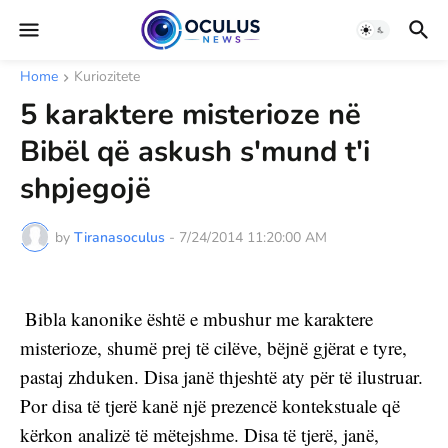
Home
Kuriozitete
5 karaktere misterioze në
Bibël që askush s'mund t'i
shpjegojë
by
Tiranasoculus
-
7/24/2014 11:20:00 AM
 Bibla kanonike është e mbushur me karaktere 
misterioze, shumë prej të cilëve, bëjnë gjërat e tyre, 
pastaj zhduken. Disa janë thjeshtë aty për të ilustruar. 
Por disa të tjerë kanë një prezencë kontekstuale që 
kërkon analizë të mëtejshme. Disa të tjerë, janë, 