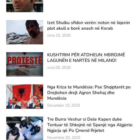
Izet Shulku sfidon verën: noton në liqenin
plot akull e borë anash në Korab
June 10, 2026
KUSHTRIM PËR ATDHEUN: MBROJMË
LAGUNËN E NARTËS NË MILANO!
June 05, 2026
Nga Kriza te Mundësia: Pse Shqiptarët po
Drejtohen drejt Agron Shehaj dhe
Mundësia
December 10, 2025
Tre Burra Veshur si Dele Kapen duke
Tentuar të Shkojnë në Spanjë nga Algjeria:
Ngjarja që Po Çmend Rrjetet
November 20, 2025