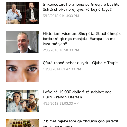
Shkencëtarët pranojnë se Greqia e Lashtë
është shpikur prej tyre, kërkojnë falje?!
5/13/2018 01:14:00 PM
Historiani zviceran: Shqipëtarët udhëheqës
botërorë që nga mesjeta, Europa i la me
kast mënjanë
2/05/2016 10:50:00 PM
Çfarë thonë bebet e syrit - Gjuha e Trupit
10/09/2014 01:42:00 PM
I ofrojnë 10,000 dollarë të ndahet nga
Burri; Pranon Ofertën
4/23/2019 12:03:00 AM
7 bimët mjekësore që zhdukin çdo parazit
në trupin e njeriut