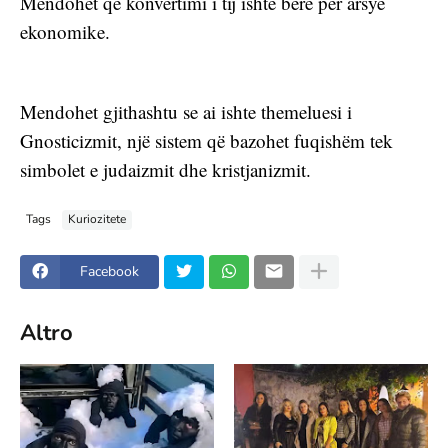
Mendohet që konvertimi i tij ishte bërë për arsye 
ekonomike.
Mendohet gjithashtu se ai ishte themeluesi i 
Gnosticizmit, një sistem që bazohet fuqishëm tek 
simbolet e judaizmit dhe kristjanizmit.
Tags
Kuriozitete
Facebook
Altro