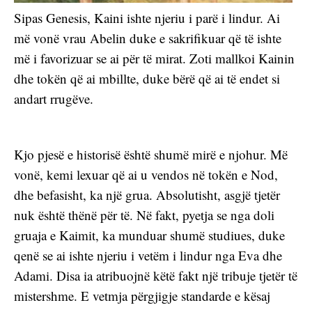
Sipas Genesis, Kaini ishte njeriu i parë i lindur. Ai 
më vonë vrau Abelin duke e sakrifikuar që të ishte 
më i favorizuar se ai për të mirat. Zoti mallkoi Kainin 
dhe tokën që ai mbillte, duke bërë që ai të endet si 
andart rrugëve.
Kjo pjesë e historisë është shumë mirë e njohur. Më 
vonë, kemi lexuar që ai u vendos në tokën e Nod, 
dhe befasisht, ka një grua. Absolutisht, asgjë tjetër 
nuk është thënë për të. Në fakt, pyetja se nga doli 
gruaja e Kaimit, ka munduar shumë studiues, duke 
qenë se ai ishte njeriu i vetëm i lindur nga Eva dhe 
Adami. Disa ia atribuojnë këtë fakt një tribuje tjetër të 
mistershme. E vetmja përgjigje standarde e kësaj 