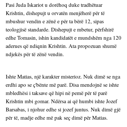
Pasi Juda Iskariot u dorëhoq duke tradhëtuar 
Krishtin, dishepujt u orvatën menjëherë për të 
mbushur vendin e zënë e për ta bërë 12, sipas 
teologjisë standarde. Dishepujt e mbetur, përfshirë 
edhe Tomasin, ishin kandidatët e mundshëm nga 120 
aderues që ndiqnin Krishtin. Ata propozuan shumë 
ndjekës për të zënë vendin.
Ishte Matias, një karakter misterioz. Nuk dimë se nga 
erdhi apo se ç'bënte më parë. Disa mendojnë se ishte 
mbledhësi i taksave që hipi në pemë për të parë 
Krishtin mbi gomar. Ndërsa ai që humbi ishte Jozef 
Barsabas, i njohur edhe si jozef juntus. Nuk dimë gjë 
për të, madje edhe më pak seç dimë për Matias.