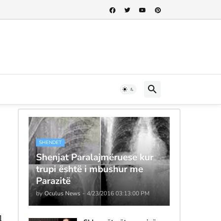
SHENDET
Shenjat Paralajmëruese kur
trupi është i mbushur me
Parazitë
by
Oculus News
-
4/23/2016 03:13:00 PM