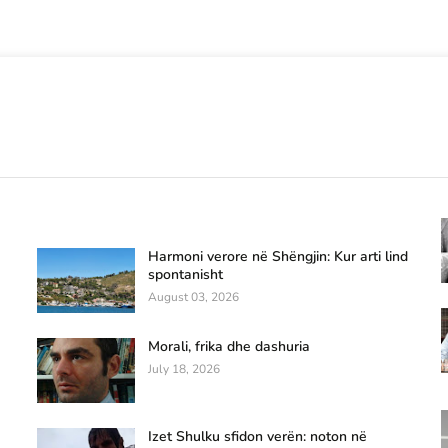
Harmoni verore në Shëngjin: Kur arti lind
spontanisht
August 03, 2026
Morali, frika dhe dashuria
July 18, 2026
Izet Shulku sfidon verën: noton në