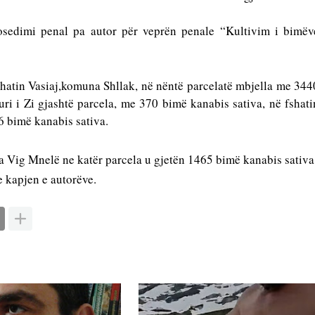
osedimi penal pa autor për veprën penale “Kultivim i bimëve
hatin Vasiaj,
komuna
 Shllak, në nëntë 
parcela
të mbjella me 3440
uri i Zi gjashtë 
parcela
, me 370 bimë 
kanabis
sativa
, në fshatin
6 bimë 
kanabis
sativa
. 
a
 Vig Mnelë ne katër 
parcela
 u gjetën 1465 bimë 
kanabis
sativa
e kapjen e autorëve.