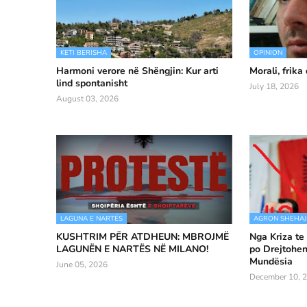
KETI BERISHA
OPINION
Harmoni verore në Shëngjin: Kur arti
Morali, frika
lind spontanisht
July 18, 2026
August 03, 2026
LAGUNA E NARTËS
AGRON SHEHAJ
KUSHTRIM PËR ATDHEUN: MBROJMË
Nga Kriza te
LAGUNËN E NARTËS NË MILANO!
po Drejtohen
Mundësia
June 05, 2026
December 10, 