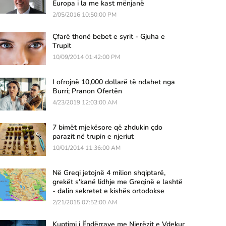
Europa i la me kast mënjanë
2/05/2016 10:50:00 PM
Çfarë thonë bebet e syrit - Gjuha e
Trupit
10/09/2014 01:42:00 PM
I ofrojnë 10,000 dollarë të ndahet nga
Burri; Pranon Ofertën
4/23/2019 12:03:00 AM
7 bimët mjekësore që zhdukin çdo
parazit në trupin e njeriut
10/01/2014 11:36:00 AM
Në Greqi jetojnë 4 milion shqiptarë,
grekët s'kanë lidhje me Greqinë e lashtë
- dalin sekretet e kishës ortodokse
2/21/2015 07:52:00 AM
Kuptimi i Ëndërrave me Njerëzit e Vdekur