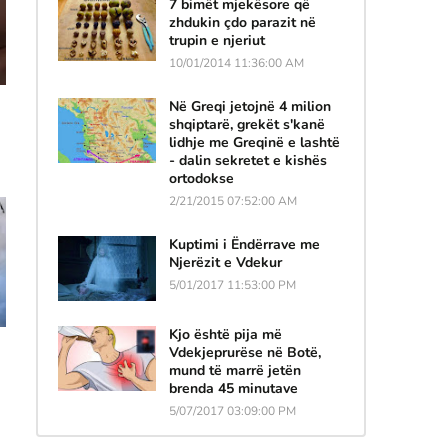
7 bimët mjekësore që
zhdukin çdo parazit në
trupin e njeriut
10/01/2014 11:36:00 AM
Në Greqi jetojnë 4 milion
shqiptarë, grekët s'kanë
lidhje me Greqinë e lashtë
- dalin sekretet e kishës
ortodokse
2/21/2015 07:52:00 AM
Kuptimi i Ëndërrave me
Njerëzit e Vdekur
5/01/2017 11:53:00 PM
Kjo është pija më
Vdekjeprurëse në Botë,
mund të marrë jetën
brenda 45 minutave
5/07/2017 03:09:00 PM