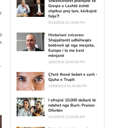
Shkencëtarët pranojnë se
Greqia e Lashtë është
shpikur prej tyre, kërkojnë
 
falje?!
5/13/2018 01:14:00 PM
 
Historiani zviceran:
Shqipëtarët udhëheqës
 
botërorë që nga mesjeta,
Europa i la me kast
mënjanë
2/05/2016 10:50:00 PM
. 
Çfarë thonë bebet e syrit -
Gjuha e Trupit
10/09/2014 01:42:00 PM
I ofrojnë 10,000 dollarë të
ndahet nga Burri; Pranon
Ofertën
4/23/2019 12:03:00 AM