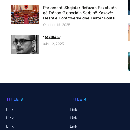
Parlamenti Shqiptar Refuzon Rezolutën
që Dënon Gjenocidin Serb në Kosovë:
Heshtje Kontroverse dhe Teatër Politik
October 19, 2025
"𝐌𝐚𝐥𝐥𝐤𝐢𝐦"
July 12, 2025
TITLE 3
TITLE 4
Link
Link
Link
Link
Link
Link