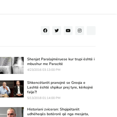
Shenjat Paralajmëruese kur trupi është i
mbushur me Parazitë
4/23/2016 03:13:00 PM
Shkencëtarët pranojnë se Greqia e
Lashtë është shpikur prej tyre, kërkojnë
falje?!
5/13/2018 01:14:00 PM
Historiani zviceran: Shqipëtarët
udhëheqës botërorë që nga mesjeta,