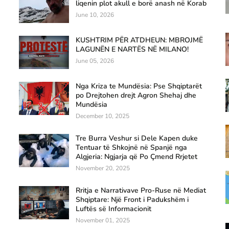
liqenin plot akull e borë anash në Korab
June 10, 2026
KUSHTRIM PËR ATDHEUN: MBROJMË
LAGUNËN E NARTËS NË MILANO!
June 05, 2026
Nga Kriza te Mundësia: Pse Shqiptarët
po Drejtohen drejt Agron Shehaj dhe
Mundësia
December 10, 2025
Tre Burra Veshur si Dele Kapen duke
Tentuar të Shkojnë në Spanjë nga
Algjeria: Ngjarja që Po Çmend Rrjetet
November 20, 2025
Rritja e Narrativave Pro-Ruse në Mediat
Shqiptare: Një Front i Padukshëm i
Luftës së Informacionit
November 01, 2025