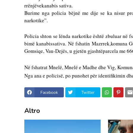
rrënjëve
kanabis
sativa
. 
Burime nga policia bëjnë me dije se ka nisur pr
narkotike”. 
Policia shton se lënda narkotike është zbuluar në fs
bimë 
kanabis
sativa
. Në fshatin Mazrrek,
komuna
 G
Gomsiqe, Vau-Dejës, u gjetën gjashtë
parcela
 me 66
Në fshatrat Mnelë, Mnelë e Madhe dhe Vig, 
Komun
Nga ana e policisë, po punohet për identifikimin dh
Facebook
Twitter
Altro