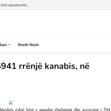
 lind spontanisht...
alian
Rreth Nesh
941 rrënjë kanabis, në