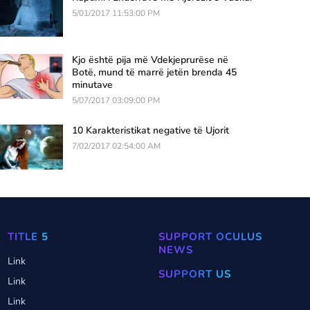
5/01/2017 11:53:00 PM
Kjo është pija më Vdekjeprurëse në
Botë, mund të marrë jetën brenda 45
minutave
5/07/2017 03:09:00 PM
10 Karakteristikat negative të Ujorit
7/02/2017 02:54:00 AM
TITLE 5
SUPPORT OCULUS
NEWS
Link
SUPPORT US
Link
Link