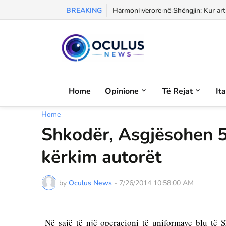
BREAKING
Morali, frika dhe dashuria...
Harmoni verore në Shëngjin: Kur arti
Home
Opinione
Të Rejat
It
Home
Shkodër, Asgjësohen 5
kërkim autorët
by
Oculus News
-
7/26/2014 10:58:00 AM
 Në sajë të një operacioni të uniformave blu të Shkodrës është bërë e mundur zbulimimi dhe asgjesimi i 5941 