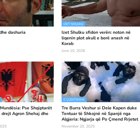
IZET SHULKU
 dhe dashuria
Izet Shulku sfidon verën: noton në
liqenin plot akull e borë anash në
Korab
June 10, 2026
E ÇUDITSHME
 Mundësia: Pse Shqiptarët
Tre Burra Veshur si Dele Kapen duke
 drejt Agron Shehaj dhe
Tentuar të Shkojnë në Spanjë nga
Algjeria: Ngjarja që Po Çmend Rrjetet
2025
November 20, 2025