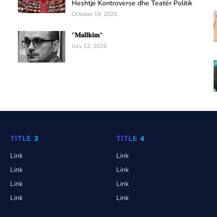
Heshtje Kontroverse dhe Teatër Politik
October 19, 2025
"𝐌𝐚𝐥𝐥𝐤𝐢𝐦"
July 12, 2025
TITLE 3
TITLE 4
Link
Link
Link
Link
Link
Link
Link
Link