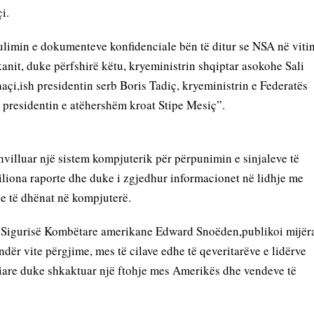
i. 
ulimin e dokumenteve konfidenciale bën të ditur se NSA në vitin
anit, duke përfshirë këtu, kryeministrin shqiptar asokohe Sali 
çi,ish presidentin serb Boris Tadiç, kryeministrin e Federatës 
presidentin e atëhershëm kroat Stipe Mesiç”. 
villuar një sistem kompjuterik për përpunimin e sinjaleve të 
iliona raporte dhe duke i zgjedhur informacionet në lidhje me 
he të dhënat në kompjuterë. 
së Sigurisë Kombëtare amerikane Edward Snoëden,publikoi mijëra
dër vite përgjime, mes të cilave edhe të qeveritarëve e lidërve 
nciare duke shkaktuar një ftohje mes Amerikës dhe vendeve të 