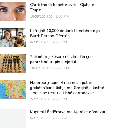
Çfarë thonë bebet e syrit - Gjuha e
Trupit
10/09/2014 01:42:00 PM
I ofrojnë 10,000 dollarë të ndahet nga
Burri; Pranon Ofertën
4/23/2019 12:03:00 AM
7 bimët mjekësore që zhdukin çdo
parazit në trupin e njeriut
10/01/2014 11:36:00 AM
Në Greqi jetojnë 4 milion shqiptarë,
grekët s'kanë lidhje me Greqinë e lashtë
- dalin sekretet e kishës ortodokse
2/21/2015 07:52:00 AM
Kuptimi i Ëndërrave me Njerëzit e Vdekur
5/01/2017 11:53:00 PM