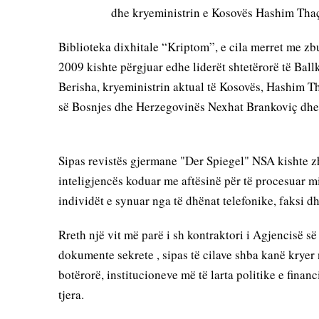
dhe kryeministrin e Kosovës Hashim Thaç
Biblioteka dixhitale “Kriptom”, e cila merret me zb
2009 kishte përgjuar edhe liderët shtetërorë të Ballk
Berisha, kryeministrin aktual të Kosovës, Hashim Tha
së Bosnjes dhe Herzegovinës Nexhat Brankoviç dhe 
Sipas revistës gjermane "Der Spiegel" NSA kishte zh
inteligjencës koduar me aftësinë për të procesuar m
individët e synuar nga të dhënat telefonike, faksi d
Rreth një vit më parë i sh kontraktori i Agjencisë 
dokumente sekrete , sipas të cilave shba kanë kryer n
botërorë, institucioneve më të larta politike e fina
tjera.