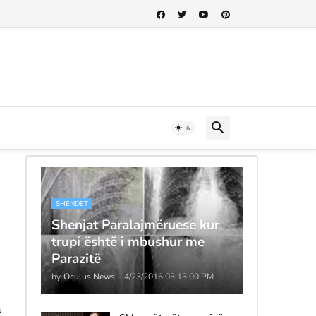
SHENDET
Shenjat Paralajmëruese kur
trupi është i mbushur me
Parazitë
by
Oculus News
-
4/23/2016 03:13:00 PM