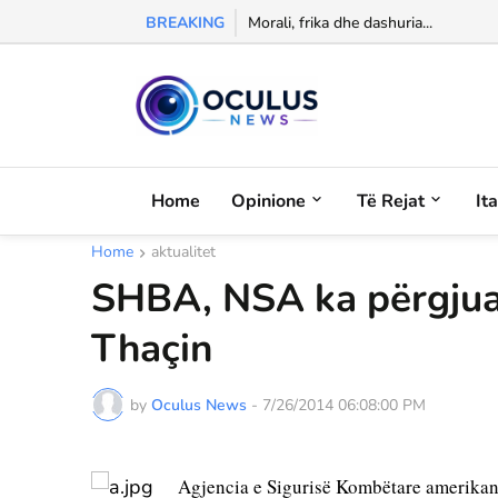
BREAKING
Morali, frika dhe dashuria...
Home
Opinione
Të Rejat
It
Home
aktualitet
SHBA, NSA ka përgjua
Thaçin
by
Oculus News
-
7/26/2014 06:08:00 PM
 Agjencia e Sigurisë Kombëtare amerikane (NSA) ka përgjuar ish kryeministrin e Shqipërisë, Sali Berisha 