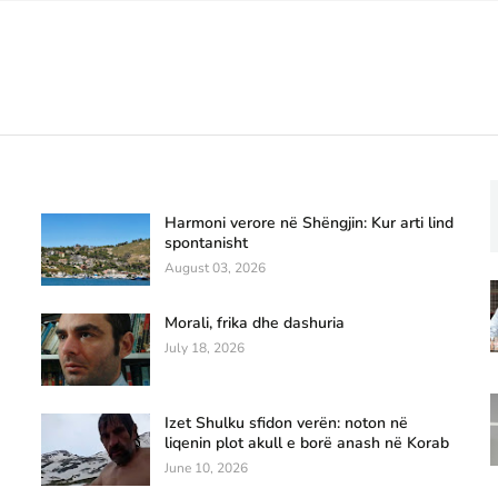
Harmoni verore në Shëngjin: Kur arti lind
spontanisht
August 03, 2026
Morali, frika dhe dashuria
July 18, 2026
Izet Shulku sfidon verën: noton në
liqenin plot akull e borë anash në Korab
June 10, 2026