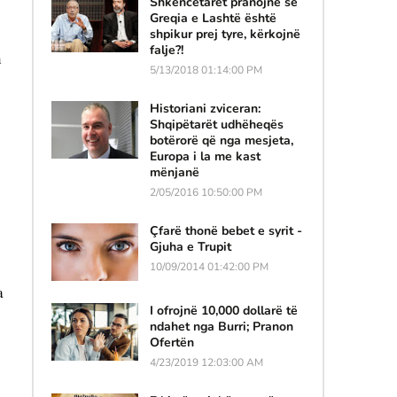
Shkencëtarët pranojnë se
Greqia e Lashtë është
shpikur prej tyre, kërkojnë
falje?!
 
5/13/2018 01:14:00 PM
Historiani zviceran:
Shqipëtarët udhëheqës
botërorë që nga mesjeta,
Europa i la me kast
mënjanë
2/05/2016 10:50:00 PM
Çfarë thonë bebet e syrit -
Gjuha e Trupit
10/09/2014 01:42:00 PM
 
I ofrojnë 10,000 dollarë të
ndahet nga Burri; Pranon
Ofertën
4/23/2019 12:03:00 AM