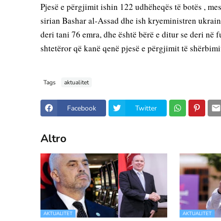
Pjesë e përgjimit ishin 122 udhëheqës të botës , me
sirian Bashar al-Assad dhe ish kryeministren ukrain
deri tani 76 emra, dhe është bërë e ditur se deri në 
shtetëror që kanë qenë pjesë e përgjimit të shërbim
Tags
aktualitet
Facebook
Twitter
Altro
AKTUALITET
AKTUALITET