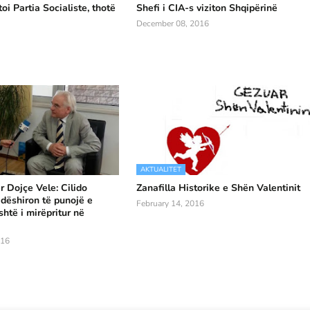
toi Partia Socialiste, thotë
Shefi i CIA-s viziton Shqipërinë
December 08, 2016
AKTUALITET
 Dojçe Vele: Cilido
Zanafilla Historike e Shën Valentinit
 dëshiron të punojë e
February 14, 2016
shtë i mirëpritur në
016