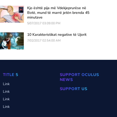
Kjo është pija më Vdekjeprurëse në
Botë, mund të marrë jetën brenda 45
minutave
5/07/2017 03:09:00 PM
10 Karakteristikat negative të Ujorit
7/02/2017 02:54:00 AM
TITLE 5
SUPPORT OCULUS
NEWS
Link
SUPPORT US
Link
Link
Link