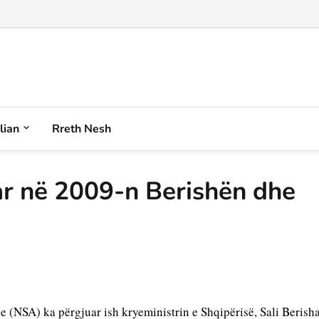
alian
Rreth Nesh
r në 2009-n Berishën dhe