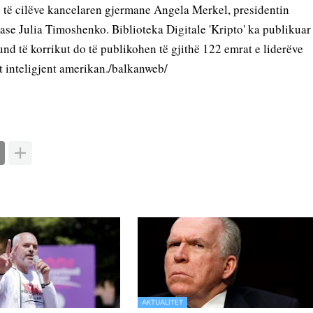
s të cilëve kancelaren gjermane Angela Merkel, presidentin 
ase Julia Timoshenko. Biblioteka Digitale 'Kripto' ka publikuar 
fund të korrikut do të publikohen të gjithë 122 emrat e liderëve 
it inteligjent amerikan./balkanweb/
AKTUALITET