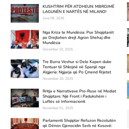
KUSHTRIM PËR ATDHEUN: MBROJMË
LAGUNËN E NARTËS NË MILANO!
June 05, 2026
Nga Kriza te Mundësia: Pse Shqiptarët
po Drejtohen drejt Agron Shehaj dhe
Mundësia
December 10, 2025
Tre Burra Veshur si Dele Kapen duke
Tentuar të Shkojnë në Spanjë nga
Algjeria: Ngjarja që Po Çmend Rrjetet
November 20, 2025
Rritja e Narrativave Pro-Ruse në Mediat
Shqiptare: Një Front i Padukshëm i
Luftës së Informacionit
November 01, 2025
Parlamenti Shqiptar Refuzon Rezolutën
që Dënon Gjenocidin Serb në Kosovë: