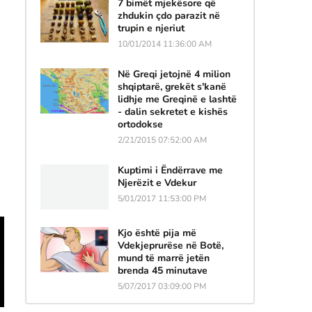
7 bimët mjekësore që
zhdukin çdo parazit në
trupin e njeriut
10/01/2014 11:36:00 AM
Në Greqi jetojnë 4 milion
shqiptarë, grekët s'kanë
lidhje me Greqinë e lashtë
- dalin sekretet e kishës
ortodokse
2/21/2015 07:52:00 AM
Kuptimi i Ëndërrave me
Njerëzit e Vdekur
5/01/2017 11:53:00 PM
Kjo është pija më
Vdekjeprurëse në Botë,
mund të marrë jetën
brenda 45 minutave
5/07/2017 03:09:00 PM