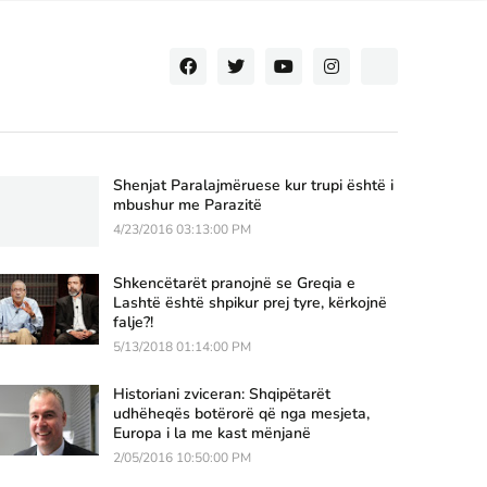
Shenjat Paralajmëruese kur trupi është i
mbushur me Parazitë
4/23/2016 03:13:00 PM
Shkencëtarët pranojnë se Greqia e
Lashtë është shpikur prej tyre, kërkojnë
falje?!
5/13/2018 01:14:00 PM
Historiani zviceran: Shqipëtarët
udhëheqës botërorë që nga mesjeta,
Europa i la me kast mënjanë
2/05/2016 10:50:00 PM