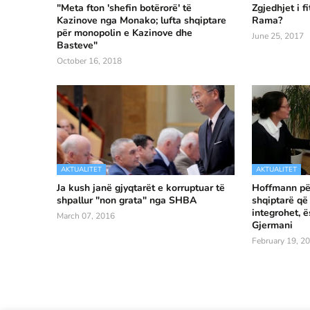
"Meta fton 'shefin botërorë' të
Zgjedhjet i fi
Kazinove nga Monako; lufta shqiptare
Rama?
për monopolin e Kazinove dhe
June 25, 2017
Basteve"
October 16, 2018
AKTUALITET
AKTUALITET
Ja kush janë gjyqtarët e korruptuar të
Hoffmann për
shpallur "non grata" nga SHBA
shqiptarë që
integrohet, ë
March 07, 2016
Gjermani
February 19, 2