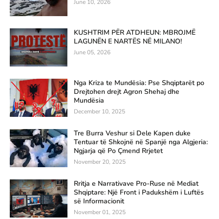
June 10, 2026
KUSHTRIM PËR ATDHEUN: MBROJMË
LAGUNËN E NARTËS NË MILANO!
June 05, 2026
Nga Kriza te Mundësia: Pse Shqiptarët po
Drejtohen drejt Agron Shehaj dhe
Mundësia
December 10, 2025
Tre Burra Veshur si Dele Kapen duke
Tentuar të Shkojnë në Spanjë nga Algjeria:
Ngjarja që Po Çmend Rrjetet
November 20, 2025
Rritja e Narrativave Pro-Ruse në Mediat
Shqiptare: Një Front i Padukshëm i Luftës
së Informacionit
November 01, 2025