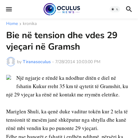
Home
kronika
Bie në tension dhe vdes 29
vjeçari në Gramsh
by
Tiranasoculus
-
7/28/2014 10:03:00 PM
Një ngjarje e rëndë ka ndodhur ditën e diel në 
fshatin Kukur rreht 35 km të qytetit të Gramshit, ku 
një 29 vjeçar ka rënë në kontakt me rrymën eletrike.
Mariglen Shuli, ka qenë duke vaditur tokën kur 2 tela të 
tensionit të mesëm janë shkëputur nga shtylla dhe kanë 
rënë mbi vendin ku po punonte 29 vjeçari.
Edhe pse banorët e fshatit i erdhën ndihmë, përsëri ka 