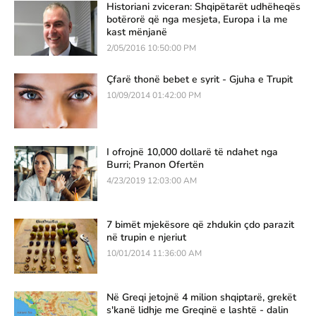
Historiani zviceran: Shqipëtarët udhëheqës
botërorë që nga mesjeta, Europa i la me
kast mënjanë
2/05/2016 10:50:00 PM
Çfarë thonë bebet e syrit - Gjuha e Trupit
10/09/2014 01:42:00 PM
I ofrojnë 10,000 dollarë të ndahet nga
Burri; Pranon Ofertën
4/23/2019 12:03:00 AM
7 bimët mjekësore që zhdukin çdo parazit
në trupin e njeriut
10/01/2014 11:36:00 AM
Në Greqi jetojnë 4 milion shqiptarë, grekët
s'kanë lidhje me Greqinë e lashtë - dalin