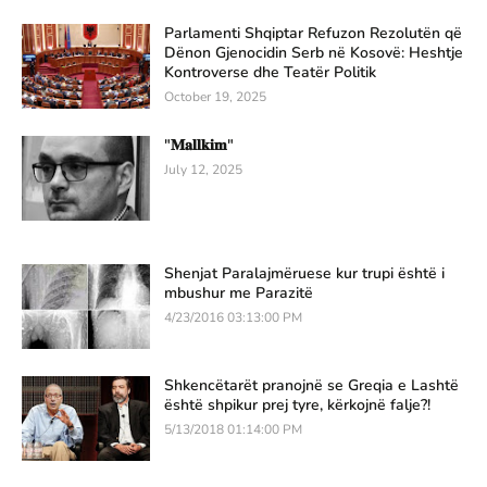
Parlamenti Shqiptar Refuzon Rezolutën që
Dënon Gjenocidin Serb në Kosovë: Heshtje
Kontroverse dhe Teatër Politik
October 19, 2025
"𝐌𝐚𝐥𝐥𝐤𝐢𝐦"
July 12, 2025
Shenjat Paralajmëruese kur trupi është i
mbushur me Parazitë
4/23/2016 03:13:00 PM
Shkencëtarët pranojnë se Greqia e Lashtë
është shpikur prej tyre, kërkojnë falje?!
5/13/2018 01:14:00 PM