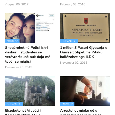
August 05, 2017
February 03, 2016
KRONIKA
AKTUALITET
Shoqërohet në Polici ish-i
1 milion $ Pasuri Gjyqtarja e
dashuri i studentes së
Durrësit Shpëtime Pitaku,
vetëvrarë: unë nuk doja më
kallëzohet nga ILDK
tepër se miqësi
November 02, 2015
December 25, 2015
AKTUALITET
KRONIKA
Ekzekutohet Vrasësi i
Arrestohet mjeku që u