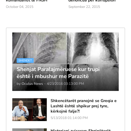
Komandantit të FNSH
denoncua për korrupsion
October 04, 2015
September 22, 2015
SHENDET
Shenjat Paralajmëruese kur trupi
është i mbushur me Parazitë
by
Oculus News
-
4/23/2016 03:13:00 PM
Shkencëtarët pranojnë se Greqia e
Lashtë është shpikur prej tyre,
kërkojnë falje?!
5/13/2018 01:14:00 PM
Historiani zviceran: Shqipëtarët