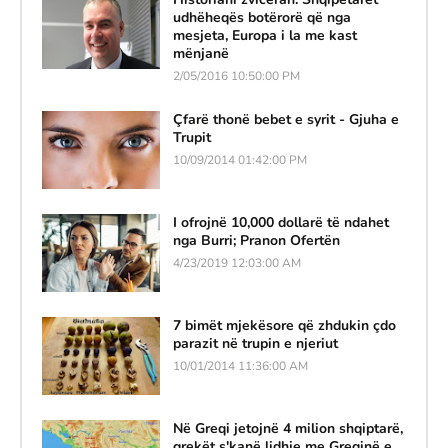
udhëheqës botërorë që nga
mesjeta, Europa i la me kast
mënjanë
2/05/2016 10:50:00 PM
Çfarë thonë bebet e syrit - Gjuha e
Trupit
10/09/2014 01:42:00 PM
I ofrojnë 10,000 dollarë të ndahet
nga Burri; Pranon Ofertën
4/23/2019 12:03:00 AM
7 bimët mjekësore që zhdukin çdo
parazit në trupin e njeriut
10/01/2014 11:36:00 AM
Në Greqi jetojnë 4 milion shqiptarë,
grekët s'kanë lidhje me Greqinë e