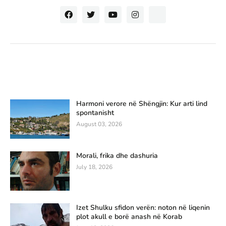
Harmoni verore në Shëngjin: Kur arti lind
spontanisht
August 03, 2026
Morali, frika dhe dashuria
July 18, 2026
Izet Shulku sfidon verën: noton në liqenin
plot akull e borë anash në Korab