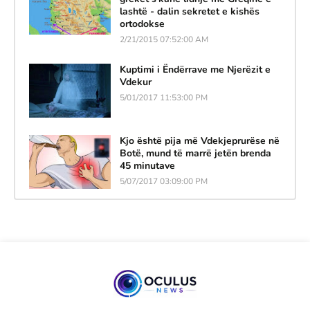
lashtë - dalin sekretet e kishës
ortodokse
2/21/2015 07:52:00 AM
Kuptimi i Ëndërrave me Njerëzit e
Vdekur
5/01/2017 11:53:00 PM
Kjo është pija më Vdekjeprurëse në
Botë, mund të marrë jetën brenda
45 minutave
5/07/2017 03:09:00 PM