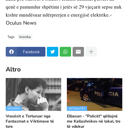
qenë e pamundur shpëtimi i jetës së 29 vjeçarit sepse nuk 
kishte mundësuar ndërprerjen e energjisë elektrike.
-
Oculus News
Tags
kronika
Facebook
Altro
KRONIKA
AKTUALITET
Vrasësit e Torturuar nga
Elbasan - "Policët" qëllojnë
Fantazmat e Viktimave të
me Kallashnikov në lokal, tre
tyre
të vdekur