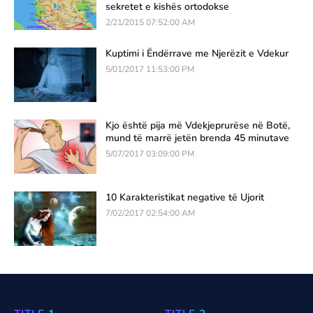
sekretet e kishës ortodokse
2/21/2015 07:52:00 AM
Kuptimi i Ëndërrave me Njerëzit e Vdekur
5/01/2017 11:53:00 PM
Kjo është pija më Vdekjeprurëse në Botë,
mund të marrë jetën brenda 45 minutave
5/07/2017 03:09:00 PM
10 Karakteristikat negative të Ujorit
7/02/2017 02:54:00 AM