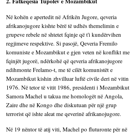
2. Fatkeqësia Tupolev e Mozambikut
Në kohën e apertedit në Afrikën Jugore, qeveria 
afrikanojugore kishte bërë të udhës themelimin e 
grupeve rebele në shtetet fqinje që t'i kundërvihen 
regjimeve respektive. Si pasojë, Qeveria Fremilo 
komuniste e Mozambikut e gjen veten në konflikt me 
fqinjët jugorë, ndërkohë që qeveria afrikanojugore 
ndihmonte Frelamo-t, me të cilët komunistët e 
Mozambikut kishin zhvilluar luftë civile deri në vitin 
1976. Në tetor të vitit 1986, presidenti i Mozambikut 
Samora Machel u takua me homologët në Angola, 
Zaire dhe në Kongo dhe diskutuan për një grup 
terrorist që ishte aleat me qeverinë afrikanojugore.
Në 19 nëntor të atij viti, Machel po fluturonte për në 