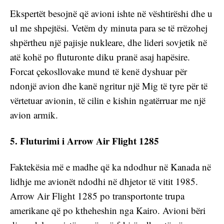
Ekspertët besojnë që avioni ishte në vështirëshi dhe u 
ul me shpejtësi. Vetëm dy minuta para se të rrëzohej 
shpërtheu një pajisje nukleare, dhe lideri sovjetik në 
atë kohë po fluturonte diku pranë asaj hapësire. 
Forcat çekosllovake mund të kenë dyshuar për 
ndonjë avion dhe kanë ngritur një Mig të tyre për të 
vërtetuar avionin, të cilin e kishin ngatërruar me një 
avion armik.
5. Fluturimi i Arrow Air Flight 1285
Faktekësia më e madhe që ka ndodhur në Kanada në 
lidhje me avionët ndodhi në dhjetor të vitit 1985. 
Arrow Air Flight 1285 po transportonte trupa 
amerikane që po ktheheshin nga Kairo. Avioni bëri 