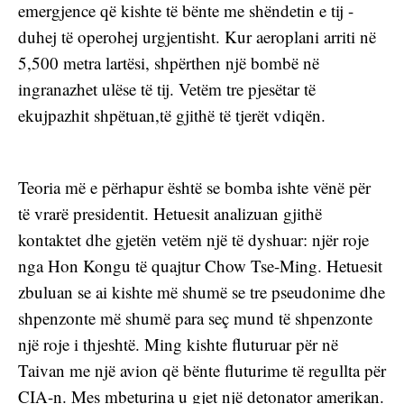
emergjence që kishte të bënte me shëndetin e tij - 
duhej të operohej urgjentisht. Kur aeroplani arriti në 
5,500 metra lartësi, shpërthen një bombë në 
ingranazhet ulëse të tij. Vetëm tre pjesëtar të 
ekujpazhit shpëtuan,të gjithë të tjerët vdiqën.
Teoria më e përhapur është se bomba ishte vënë për 
të vrarë presidentit. Hetuesit analizuan gjithë 
kontaktet dhe gjetën vetëm një të dyshuar: njër roje 
nga Hon Kongu të quajtur Chow Tse-Ming. Hetuesit 
zbuluan se ai kishte më shumë se tre pseudonime dhe 
shpenzonte më shumë para seç mund të shpenzonte 
një roje i thjeshtë. Ming kishte fluturuar për në 
Taivan me një avion që bënte fluturime të regullta për 
CIA-n. Mes mbeturina u gjet një detonator amerikan. 