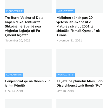
E ÇUDITSHME
KURIOZITETE
Tre Burra Veshur si Dele
Mblidhen sërish pas 20
Kapen duke Tentuar të
vjetësh ish-nxënësit e
Shkojnë në Spanjë nga
Maturës së vitit 2001 të
Algjeria: Ngjarja që Po
shkollës "Ismail Qemali" në
Çmend Rrjetet
Tiranë
November 20, 2025
November 21, 2021
KURIOZITETE
KURIOZITETE
Gënjeshtrat që na thonin kur
Ka jetë në planetin Mars, Sot?
ishim Fëmijë
Disa shkencëtarë thonë "Po"
June 13, 2019
May 10, 2019