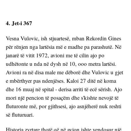
4. Jet-i 367
Vesna Vulovic, ish stjuartesë, mban Rekordin Gines 
për rënjen nga lartësia më e madhe pa parashutë. Në 
janarë të vitit 1972, avioni me të cilin ajo po 
udhëtonte u nda në dysh në 10, ooo metra lartësi. 
Avioni ra në disa male me dëborë dhe Vulovic u gjet 
e mbërthyer pas ndenjëses. Kaloi 27 ditë në koma 
dhe 16 muaj në spital - derisa arriti të ecë sërish. Ajo 
mori një pencion të posaçëm dhe s'kishte nevojë të 
fluturonte më, por gjithsesi, ajo asnjëherë nuk reshti 
së fluturuari.
Historia zyrtare thotë që në avion ishte vendosur një 