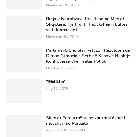
November 20, 2025
Rritja e Narrativave Pro-Ruse në Mediat
Shqiptare: Një Front i Padukshëm i Luftës
së Informacionit
November 01, 2025
Parlamenti Shqiptar Refuzon Rezolutën që
Dënon Gjenocidin Serb në Kosovë: Heshtje
Kontroverse dhe Teatër Politik
October 19, 2025
"𝐌𝐚𝐥𝐥𝐤𝐢𝐦"
July 12, 2025
Shenjat Paralajmëruese kur trupi është i
mbushur me Parazitë
4/23/2016 03:13:00 PM