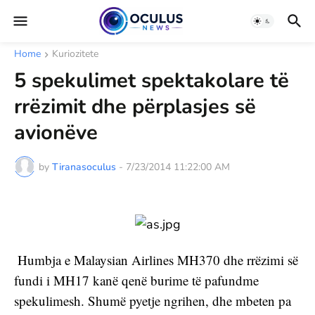
Home
Kuriozitete
5 spekulimet spektakolare të
rrëzimit dhe përplasjes së
avionëve
by
Tiranasoculus
-
7/23/2014 11:22:00 AM
 Humbja e Malaysian Airlines MH370 dhe rrëzimi së 
fundi i MH17 kanë qenë burime të pafundme 
spekulimesh. Shumë pyetje ngrihen, dhe mbeten pa 