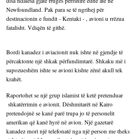
disa ndalesa gjatë rrugës përfshirë edhe atë në 
Newfoundland. Pak para se të ngrihej për 
destinacionin e fundit - Kentaki - , avioni u rrëzua 
fatalisht. Vdiqën të githë.
Bordi kanadez i aviacionit nuk ishte në gjendje të 
përcaktonte një shkak përfundimtarë. Shkaku më i 
supozueshëm ishte se avioni kishte zënë akull tek 
krahët. 
Raportohet se një grup islamist të ketë pretenduar 
 shkatërrimin e avionit. Dëshmitarët në Kairo 
pretendojnë se kanë parë trupa jo të personelit 
amerikan që kanë hyrë në avion. Një gazetarë 
kanadez mori një telefonatë nga një person me theks 