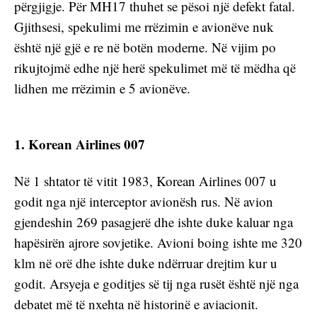
përgjigje. Për MH17 thuhet se pësoi një defekt fatal. 
Gjithsesi, spekulimi me rrëzimin e avionëve nuk 
është një gjë e re në botën moderne. Në vijim po 
rikujtojmë edhe një herë spekulimet më të mëdha që 
lidhen me rrëzimin e 5 avionëve.
1. Korean Airlines 007
Në 1 shtator të vitit 1983, Korean Airlines 007 u 
godit nga një interceptor avionësh rus. Në avion 
gjendeshin 269 pasagjerë dhe ishte duke kaluar nga 
hapësirën ajrore sovjetike. Avioni boing ishte me 320 
klm në orë dhe ishte duke ndërruar drejtim kur u 
godit. Arsyeja e goditjes së tij nga rusët është një nga 
debatet më të nxehta në historinë e aviacionit.