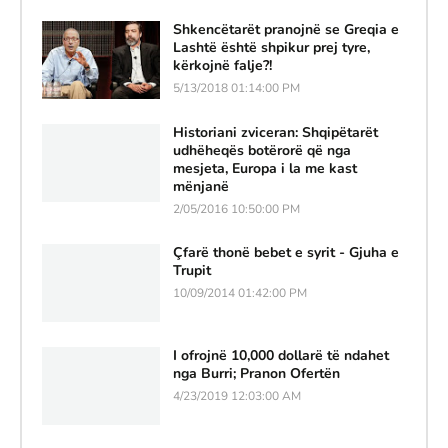
Shkencëtarët pranojnë se Greqia e
Lashtë është shpikur prej tyre,
kërkojnë falje?!
5/13/2018 01:14:00 PM
Historiani zviceran: Shqipëtarët
udhëheqës botërorë që nga
mesjeta, Europa i la me kast
mënjanë
2/05/2016 10:50:00 PM
Çfarë thonë bebet e syrit - Gjuha e
Trupit
10/09/2014 01:42:00 PM
I ofrojnë 10,000 dollarë të ndahet
nga Burri; Pranon Ofertën
4/23/2019 12:03:00 AM