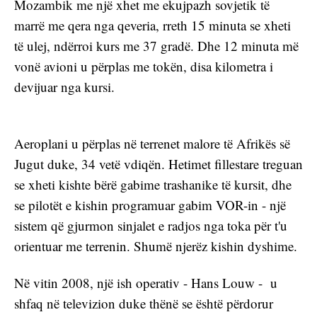
Mozambik me një xhet me ekujpazh sovjetik të 
marrë me qera nga qeveria, rreth 15 minuta se xheti 
të ulej, ndërroi kurs me 37 gradë. Dhe 12 minuta më 
vonë avioni u përplas me tokën, disa kilometra i 
devijuar nga kursi.
Aeroplani u përplas në terrenet malore të Afrikës së 
Jugut duke, 34 vetë vdiqën. Hetimet fillestare treguan 
se xheti kishte bërë gabime trashanike të kursit, dhe 
se pilotët e kishin programuar gabim VOR-in - një 
sistem që gjurmon sinjalet e radjos nga toka për t'u 
orientuar me terrenin. Shumë njerëz kishin dyshime. 
Në vitin 2008, një ish operativ - Hans Louw -  u 
shfaq në televizion duke thënë se është përdorur 