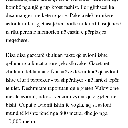
bombë nga një grup kroat fashist. Por gjithsesi ka 
disa mangësi në këtë ngjarje. Paketa elektronike e 
avionit nuk u gjet asnjëher, Vulic nuk arriti asnjëherë 
ta rikuperonte memorien në çastin e përplasjes 
rrëqethëse.
Disa disa gazetarë sbuluan fakte që avioni ishte 
qëlluar nga forcat ajrore çekosllovake. Gazetarët 
zbuluan deklaratat e fshatarëve dëshmitarë që avioni 
ishte ulur i paprekur - pa shpërthyer - në lartësi tepër 
të ulët. Dëshmitarë raportuan që e gjetën Vulovic në 
mes të avionit, ndërsa versioni zyrtar që e gjetën në 
bisht. Copat e avionit ishin të vogla, aq sa avioni 
mund të kishte rënë nga 800 metra, dhe jo nga 
10,000 metra.