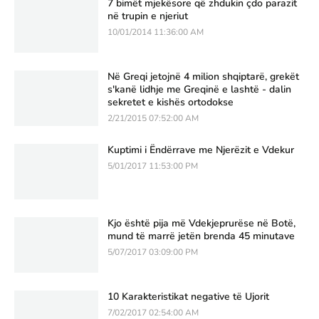
7 bimët mjekësore që zhdukin çdo parazit
në trupin e njeriut
10/01/2014 11:36:00 AM
Në Greqi jetojnë 4 milion shqiptarë, grekët
s'kanë lidhje me Greqinë e lashtë - dalin
sekretet e kishës ortodokse
2/21/2015 07:52:00 AM
Kuptimi i Ëndërrave me Njerëzit e Vdekur
5/01/2017 11:53:00 PM
Kjo është pija më Vdekjeprurëse në Botë,
mund të marrë jetën brenda 45 minutave
5/07/2017 03:09:00 PM
10 Karakteristikat negative të Ujorit
7/02/2017 02:54:00 AM