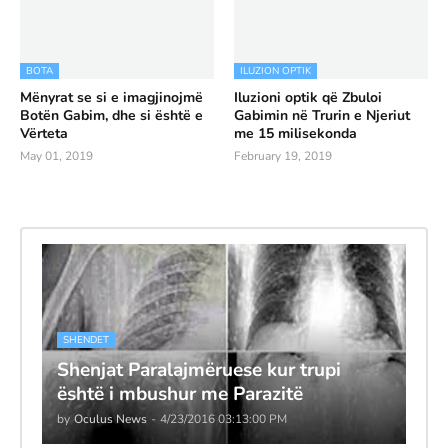
BOTA
ILUZION OPTIK
Mënyrat se si e imagjinojmë
Iluzioni optik që Zbuloi
Botën Gabim, dhe si është e
Gabimin në Trurin e Njeriut
Vërteta
me 15 milisekonda
May 01, 2019
February 19, 2019
SHENDET
Shenjat Paralajmëruese kur trupi
është i mbushur me Parazitë
by
Oculus News
-
4/23/2016 03:13:00 PM