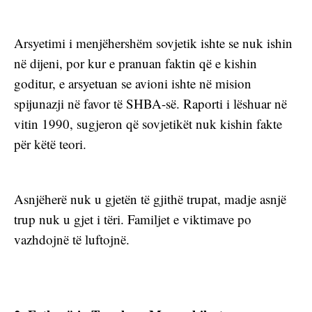
Arsyetimi i menjëhershëm sovjetik ishte se nuk ishin 
në dijeni, por kur e pranuan faktin që e kishin 
goditur, e arsyetuan se avioni ishte në mision 
spijunazji në favor të SHBA-së. Raporti i lëshuar në 
vitin 1990, sugjeron që sovjetikët nuk kishin fakte 
për këtë teori.
Asnjëherë nuk u gjetën të gjithë trupat, madje asnjë 
trup nuk u gjet i tëri. Familjet e viktimave po 
vazhdojnë të luftojnë.