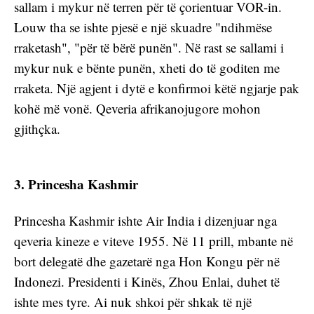
sallam i mykur në terren për të çorientuar VOR-in. 
Louw tha se ishte pjesë e një skuadre "ndihmëse 
rraketash", "për të bërë punën". Në rast se sallami i 
mykur nuk e bënte punën, xheti do të goditen me 
rraketa. Një agjent i dytë e konfirmoi këtë ngjarje pak 
kohë më vonë. Qeveria afrikanojugore mohon 
gjithçka. 
3. Princesha Kashmir
Princesha Kashmir ishte Air India i dizenjuar nga 
qeveria kineze e viteve 1955. Në 11 prill, mbante në 
bort delegatë dhe gazetarë nga Hon Kongu për në 
Indonezi. Presidenti i Kinës, Zhou Enlai, duhet të 
ishte mes tyre. Ai nuk shkoi për shkak të një 