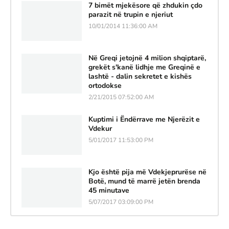
7 bimët mjekësore që zhdukin çdo
parazit në trupin e njeriut
10/01/2014 11:36:00 AM
Në Greqi jetojnë 4 milion shqiptarë,
grekët s'kanë lidhje me Greqinë e
lashtë - dalin sekretet e kishës
ortodokse
2/21/2015 07:52:00 AM
Kuptimi i Ëndërrave me Njerëzit e
Vdekur
5/01/2017 11:53:00 PM
Kjo është pija më Vdekjeprurëse në
Botë, mund të marrë jetën brenda
45 minutave
5/07/2017 03:09:00 PM