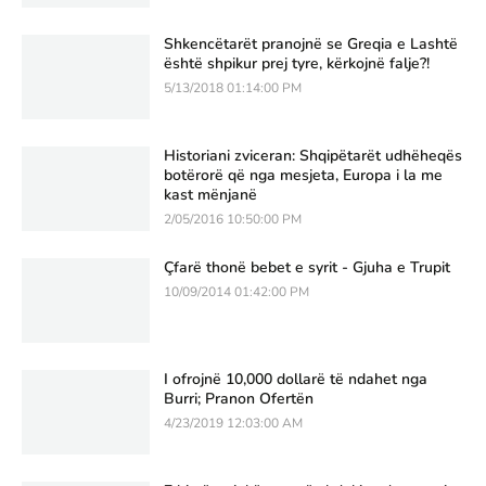
Shkencëtarët pranojnë se Greqia e Lashtë
është shpikur prej tyre, kërkojnë falje?!
5/13/2018 01:14:00 PM
Historiani zviceran: Shqipëtarët udhëheqës
botërorë që nga mesjeta, Europa i la me
kast mënjanë
2/05/2016 10:50:00 PM
Çfarë thonë bebet e syrit - Gjuha e Trupit
10/09/2014 01:42:00 PM
I ofrojnë 10,000 dollarë të ndahet nga
Burri; Pranon Ofertën
4/23/2019 12:03:00 AM