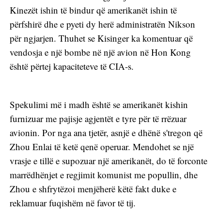
Kinezët ishin të bindur që amerikanët ishin të 
përfshirë dhe e pyeti dy herë administratën Nikson 
për ngjarjen. Thuhet se Kisinger ka komentuar që 
vendosja e një bombe në një avion në Hon Kong 
është përtej kapaciteteve të CIA-s.
Spekulimi më i madh është se amerikanët kishin 
furnizuar me pajisje agjentët e tyre për të rrëzuar 
avionin. Por nga ana tjetër, asnjë e dhënë s'tregon që 
Zhou Enlai të ketë qenë operuar. Mendohet se një 
vrasje e tillë e supozuar një amerikanët, do të forconte 
marrëdhënjet e regjimit komunist me popullin, dhe 
Zhou e shfrytëzoi menjëherë këtë fakt duke e 
reklamuar fuqishëm në favor të tij.