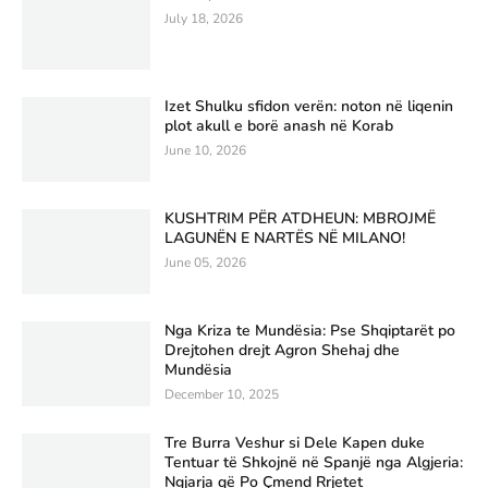
July 18, 2026
Izet Shulku sfidon verën: noton në liqenin
plot akull e borë anash në Korab
June 10, 2026
KUSHTRIM PËR ATDHEUN: MBROJMË
LAGUNËN E NARTËS NË MILANO!
June 05, 2026
Nga Kriza te Mundësia: Pse Shqiptarët po
Drejtohen drejt Agron Shehaj dhe
Mundësia
December 10, 2025
Tre Burra Veshur si Dele Kapen duke
Tentuar të Shkojnë në Spanjë nga Algjeria:
Ngjarja që Po Çmend Rrjetet