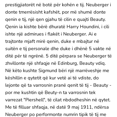
prestigjiatorët në botë për kohën e tij. Neuberger i
donte tmerrësisht kafshët, por më shumë donte
qenin e tij, një qen gjahu të cilin e quajti Beauty.
Qenin ia kishte bërë dhuratë Harry Houndini, i cili
ishte një admirues i flakët i Neuberger. Ai e
trajtonte mjaft mirë qenin, duke e mbajtur në
suitën e tij personale dhe duke i dhënë 5 vakte në
ditë për të ngrënë. 5 ditë përpara se Neuberger të
zhvillonte një shfaqje në Edinburg, Beauty vdiq.
Në këto kushte Sigmund bëri një marrëveshje me
këshillin e qytetit që kur vetë ai të vdiste, do
lejonte që ta varrosnin pranë qenit të tij - Beauty -
por me kushtin që Beuty-n ta varrosnin tek
varrezat "Piershell", të cilat nbdodheshin në qytet.
Me të filluar shfaqja, në datë 9 maj 1911, ndërsa
Neuberger po performonte numrin tipik të tij me