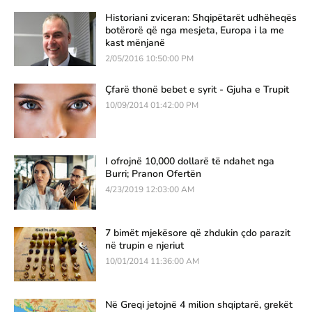
Historiani zviceran: Shqipëtarët udhëheqës
botërorë që nga mesjeta, Europa i la me
kast mënjanë
2/05/2016 10:50:00 PM
Çfarë thonë bebet e syrit - Gjuha e Trupit
10/09/2014 01:42:00 PM
I ofrojnë 10,000 dollarë të ndahet nga
Burri; Pranon Ofertën
4/23/2019 12:03:00 AM
7 bimët mjekësore që zhdukin çdo parazit
në trupin e njeriut
10/01/2014 11:36:00 AM
Në Greqi jetojnë 4 milion shqiptarë, grekët