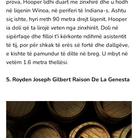
prova, Hooper lidhi duart me zinxhirë dhe u hodh
në liqenin Winoa, në periferi të Indiana-s. Ashtu
siç ishte, hyri rreth 90 metra drejt liqenit. Hooper
ia doli që ta lirojë veten nga zinxhirët. Doli në
sipërfaqe dhe filloi t'i kërkonte ndihmë asistentit
të tij, por për shkak të erës së fortë dhe dallgëve,
e kishte të pamundur të dilte në breg. U mbyt në
vetëm 1.6 metra thellësi.
5. Royden Joseph Gilbert Raison De La Genesta