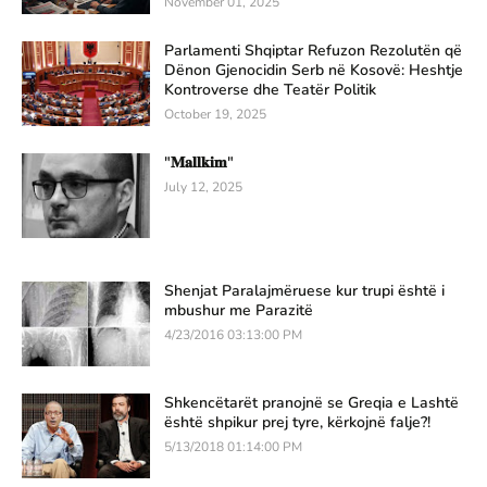
November 01, 2025
Parlamenti Shqiptar Refuzon Rezolutën që
Dënon Gjenocidin Serb në Kosovë: Heshtje
Kontroverse dhe Teatër Politik
October 19, 2025
"𝐌𝐚𝐥𝐥𝐤𝐢𝐦"
July 12, 2025
Shenjat Paralajmëruese kur trupi është i
mbushur me Parazitë
4/23/2016 03:13:00 PM
Shkencëtarët pranojnë se Greqia e Lashtë
është shpikur prej tyre, kërkojnë falje?!
5/13/2018 01:14:00 PM