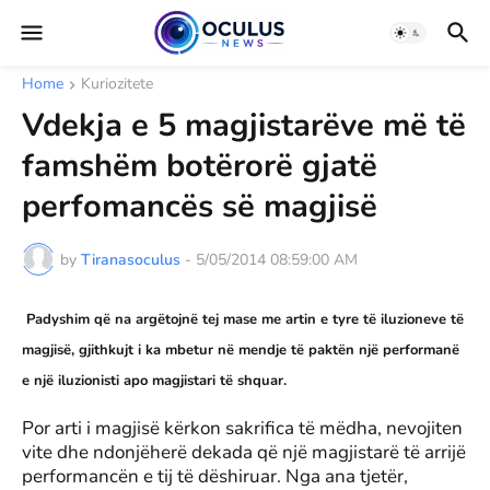
Home
Kuriozitete
Vdekja e 5 magjistarëve më të
famshëm botërorë gjatë
perfomancës së magjisë
by
Tiranasoculus
-
5/05/2014 08:59:00 AM
Padyshim që na argëtojnë tej mase me artin e tyre të iluzioneve të
magjisë, gjithkujt i ka mbetur në mendje të paktën një performanë
e një iluzionisti apo magjistari të shquar.
Por arti i magjisë kërkon sakrifica të mëdha, nevojiten
vite dhe ndonjëherë dekada që një magjistarë të arrijë
performancën e tij të dëshiruar. Nga ana tjetër,