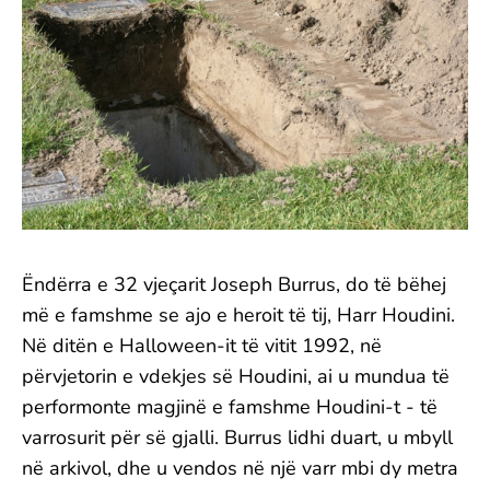
Ëndërra e 32 vjeçarit Joseph Burrus, do të bëhej
më e famshme se ajo e heroit të tij, Harr Houdini.
Në ditën e Halloween-it të vitit 1992, në
përvjetorin e vdekjes së Houdini, ai u mundua të
performonte magjinë e famshme Houdini-t - të
varrosurit për së gjalli. Burrus lidhi duart, u mbyll
në arkivol, dhe u vendos në një varr mbi dy metra