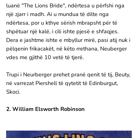
luanë "The Lions Bride", ndërtesa u përfshi nga
një zjarr i madh. Ai u mundua të dilte nga
ndërtesa, por u kthye sërish mbrapsht për të
shpëtuar një kalë, i cili ishte pjesë e shfaqjes.
Dera e jashtme ishte e mbyllur mirë, pasi atij nuk i
pëlqenin frikacakët, në këto rrethana, Neuberger
vdes me gjithë 10 vetë të tjerë.
Trupi i Neurberger prehet pranë qenit të tij, Beuty,
në varrezat Piershell të qytetit të Edinburgut,
Skoci.
2. William Elsworth Robinson