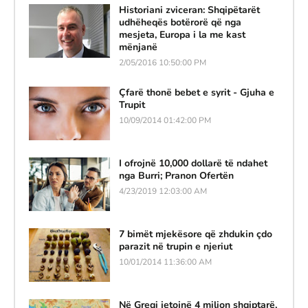
Historiani zviceran: Shqipëtarët
udhëheqës botërorë që nga
mesjeta, Europa i la me kast
mënjanë
2/05/2016 10:50:00 PM
Çfarë thonë bebet e syrit - Gjuha e
Trupit
10/09/2014 01:42:00 PM
I ofrojnë 10,000 dollarë të ndahet
nga Burri; Pranon Ofertën
4/23/2019 12:03:00 AM
7 bimët mjekësore që zhdukin çdo
parazit në trupin e njeriut
10/01/2014 11:36:00 AM
Në Greqi jetojnë 4 milion shqiptarë,