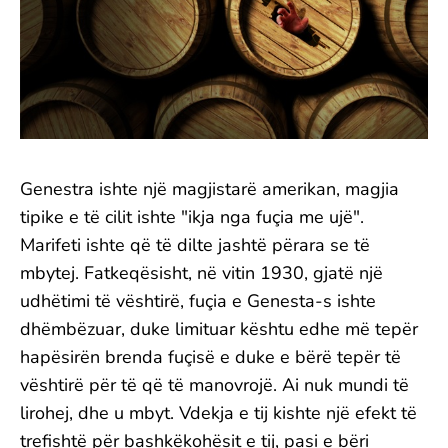
Genestra ishte një magjistarë amerikan, magjia
tipike e të cilit ishte "ikja nga fuçia me ujë".
Marifeti ishte që të dilte jashtë përara se të
mbytej. Fatkeqësisht, në vitin 1930, gjatë një
udhëtimi të vështirë, fuçia e Genesta-s ishte
dhëmbëzuar, duke limituar kështu edhe më tepër
hapësirën brenda fuçisë e duke e bërë tepër të
vështirë për të që të manovrojë. Ai nuk mundi të
lirohej, dhe u mbyt. Vdekja e tij kishte një efekt të
trefishtë për bashkëkohësit e tij, pasi e bëri