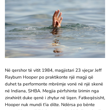
Në qershor të vitit 1984, magjistari 23 vjeçar Jeff
Rayburn Hooper po praktikonte një magji që
duhet ta performonte mbrëmje vonë në një skenë
në Indiana, SHBA. Megjia përfshinte lirimin nga
zinxhirët duke qenë i zhytur në liqen. Fatkeqësisht,
Hooper nuk mundi t'ia dilte. Ndërsa po bënte