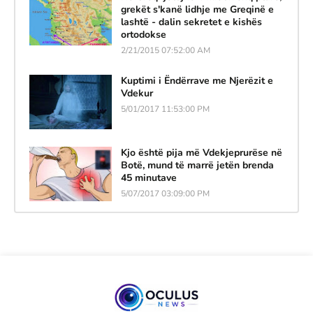
grekët s'kanë lidhje me Greqinë e
lashtë - dalin sekretet e kishës
ortodokse
2/21/2015 07:52:00 AM
Kuptimi i Ëndërrave me Njerëzit e
Vdekur
5/01/2017 11:53:00 PM
Kjo është pija më Vdekjeprurëse në
Botë, mund të marrë jetën brenda
45 minutave
5/07/2017 03:09:00 PM