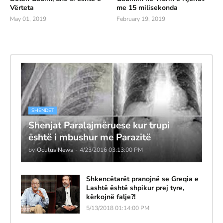
Vërteta
me 15 milisekonda
May 01, 2019
February 19, 2019
SHENDET
Shenjat Paralajmëruese kur trupi
është i mbushur me Parazitë
by
Oculus News
-
4/23/2016 03:13:00 PM
Shkencëtarët pranojnë se Greqia e
Lashtë është shpikur prej tyre,
kërkojnë falje?!
5/13/2018 01:14:00 PM