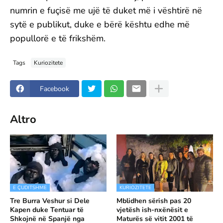
numrin e fuçisë me ujë të duket më i vështirë në
sytë e publikut, duke e bërë kështu edhe më
popullorë e të frikshëm.
Tags
Kuriozitete
Facebook
Altro
E ÇUDITSHME
KURIOZITETE
Tre Burra Veshur si Dele
Mblidhen sërish pas 20
Kapen duke Tentuar të
vjetësh ish-nxënësit e
Shkojnë në Spanjë nga
Maturës së vitit 2001 të