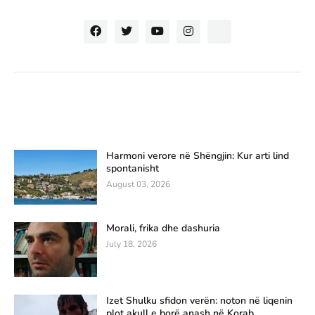
Harmoni verore në Shëngjin: Kur arti lind
spontanisht
August 03, 2026
Morali, frika dhe dashuria
July 18, 2026
Izet Shulku sfidon verën: noton në liqenin
plot akull e borë anash në Korab