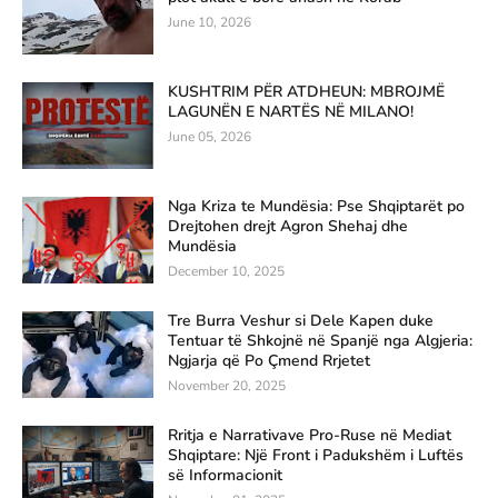
June 10, 2026
KUSHTRIM PËR ATDHEUN: MBROJMË
LAGUNËN E NARTËS NË MILANO!
June 05, 2026
Nga Kriza te Mundësia: Pse Shqiptarët po
Drejtohen drejt Agron Shehaj dhe
Mundësia
December 10, 2025
Tre Burra Veshur si Dele Kapen duke
Tentuar të Shkojnë në Spanjë nga Algjeria:
Ngjarja që Po Çmend Rrjetet
November 20, 2025
Rritja e Narrativave Pro-Ruse në Mediat
Shqiptare: Një Front i Padukshëm i Luftës
së Informacionit