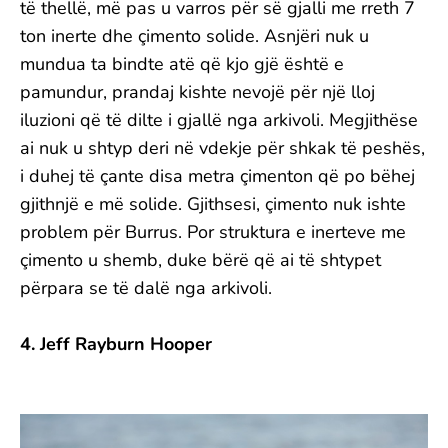
të thellë, më pas u varros për së gjalli me rreth 7
ton inerte dhe çimento solide. Asnjëri nuk u
mundua ta bindte atë që kjo gjë është e
pamundur, prandaj kishte nevojë për një lloj
iluzioni që të dilte i gjallë nga arkivoli. Megjithëse
ai nuk u shtyp deri në vdekje për shkak të peshës,
i duhej të çante disa metra çimenton që po bëhej
gjithnjë e më solide. Gjithsesi, çimento nuk ishte
problem për Burrus. Por struktura e inerteve me
çimento u shemb, duke bërë që ai të shtypet
përpara se të dalë nga arkivoli.
4. Jeff Rayburn Hooper