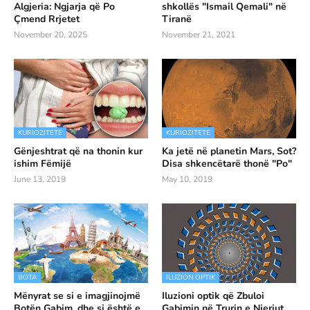
Algjeria: Ngjarja që Po
shkollës "Ismail Qemali" në
Çmend Rrjetet
Tiranë
November 20, 2025
November 21, 2021
KURIOZITETE
KURIOZITETE
Gënjeshtrat që na thonin kur
Ka jetë në planetin Mars, Sot?
ishim Fëmijë
Disa shkencëtarë thonë "Po"
June 13, 2019
May 10, 2019
BOTA
ILUZION OPTIK
Mënyrat se si e imagjinojmë
Iluzioni optik që Zbuloi
Botën Gabim, dhe si është e
Gabimin në Trurin e Njeriut