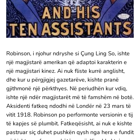
Robinson, i njohur ndryshe si Çung Ling So, ishte
një magjistarë amerikan që adaptoi karakterin e
një magjistari kinez. Ai nuk fliste kurrë anglisht,
dhe kur u përgjigjej gazetarëve, kishte pranë
gjithmonë një përkthyes. Në periudhën kur vdiq,
ishte një ndër magjistarët më të famshëm në botë.
Aksidenti fatkeq ndodhi në Londër në 23 mars të
vitit 1918. Robinson po performonte versionin e tij
të kapjes së plumbit. Fatkeqësisht, ai nuk e kishte
pastruar siç duhet pushkën qysh nga hera e fundit