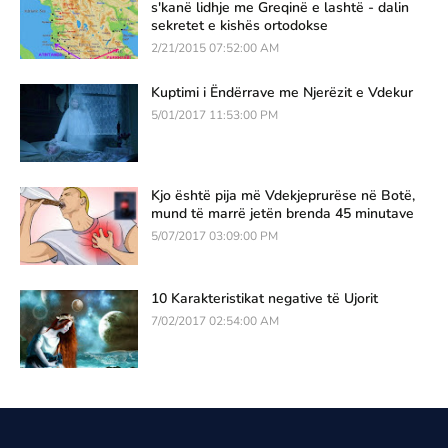
s'kanë lidhje me Greqinë e lashtë - dalin
sekretet e kishës ortodokse
2/21/2015 07:52:00 AM
Kuptimi i Ëndërrave me Njerëzit e Vdekur
5/01/2017 11:53:00 PM
Kjo është pija më Vdekjeprurëse në Botë,
mund të marrë jetën brenda 45 minutave
5/07/2017 03:09:00 PM
10 Karakteristikat negative të Ujorit
7/02/2017 02:54:00 AM