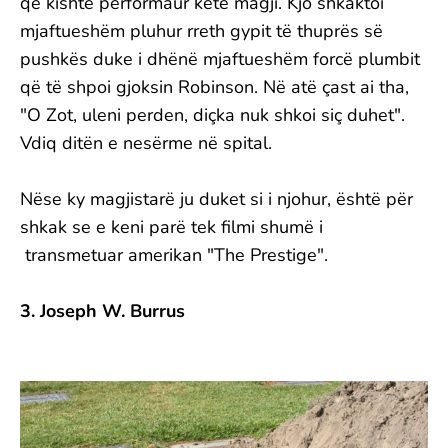
që kishte performaur këtë magji. Kjo shkaktoi
mjaftueshëm pluhur rreth gypit të thuprës së
pushkës duke i dhënë mjaftueshëm forcë plumbit
që të shpoi gjoksin Robinson. Në atë çast ai tha,
"O Zot, uleni perden, diçka nuk shkoi siç duhet".
Vdiq ditën e nesërme në spital.
Nëse ky magjistarë ju duket si i njohur, është për
shkak se e keni parë tek filmi shumë i
transmetuar amerikan "The Prestige".
3. Joseph W. Burrus