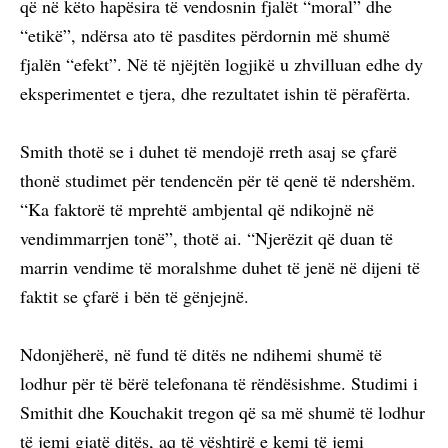
që në këto hapësira të vendosnin fjalët “moral” dhe
“etikë”, ndërsa ato të pasdites përdornin më shumë
fjalën “efekt”. Në të njëjtën logjikë u zhvilluan edhe dy
eksperimentet e tjera, dhe rezultatet ishin të përafërta.
Smith thotë se i duhet të mendojë rreth asaj se çfarë
thonë studimet për tendencën për të qenë të ndershëm.
“Ka faktorë të mprehtë ambjental që ndikojnë në
vendimmarrjen tonë”, thotë ai. “Njerëzit që duan të
marrin vendime të moralshme duhet të jenë në dijeni të
faktit se çfarë i bën të gënjejnë.
Ndonjëherë, në fund të ditës ne ndihemi shumë të
lodhur për të bërë telefonana të rëndësishme. Studimi i
Smithit dhe Kouchakit tregon që sa më shumë të lodhur
të jemi gjatë ditës, aq të vështirë e kemi të jemi