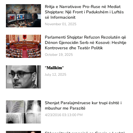
Rritja e Narrativave Pro-Ruse në Mediat
Shqiptare: Një Front i Padukshëm i Luftës
së Informacionit
November 01, 2025
Parlamenti Shqiptar Refuzon Rezolutën që
Dënon Gjenocidin Serb në Kosovë: Heshtje
Kontroverse dhe Teatër Politik
October 19, 2025
"𝐌𝐚𝐥𝐥𝐤𝐢𝐦"
July 12, 2025
Shenjat Paralajmëruese kur trupi është i
mbushur me Parazitë
4/23/2016 03:13:00 PM