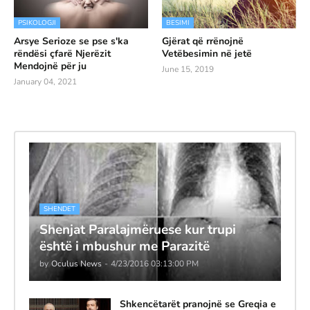
PSIKOLOGJI
BESIMI
Arsye Serioze se pse s'ka
Gjërat që rrënojnë
rëndësi çfarë Njerëzit
Vetëbesimin në jetë
Mendojnë për ju
June 15, 2019
January 04, 2021
SHENDET
Shenjat Paralajmëruese kur trupi
është i mbushur me Parazitë
by
Oculus News
-
4/23/2016 03:13:00 PM
Shkencëtarët pranojnë se Greqia e