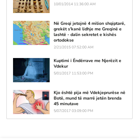
10/01/2014 11:36:00 AM
Në Greqi jetojnë 4 milion shqiptarë,
grekët s'kanë lidhje me Greqinë e
lashtë - dalin sekretet e kishës
ortodokse
2/21/2015 07:52:00 AM
Kuptimi i Ëndërrave me Njerëzit e
Vdekur
5/01/2017 11:53:00 PM
Kjo është pija më Vdekjeprurëse në
Botë, mund të marrë jetën brenda
45 minutave
5/07/2017 03:09:00 PM