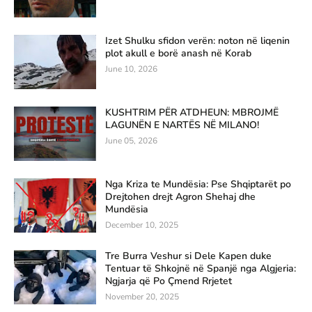
Izet Shulku sfidon verën: noton në liqenin
plot akull e borë anash në Korab
June 10, 2026
KUSHTRIM PËR ATDHEUN: MBROJMË
LAGUNËN E NARTËS NË MILANO!
June 05, 2026
Nga Kriza te Mundësia: Pse Shqiptarët po
Drejtohen drejt Agron Shehaj dhe
Mundësia
December 10, 2025
Tre Burra Veshur si Dele Kapen duke
Tentuar të Shkojnë në Spanjë nga Algjeria:
Ngjarja që Po Çmend Rrjetet
November 20, 2025