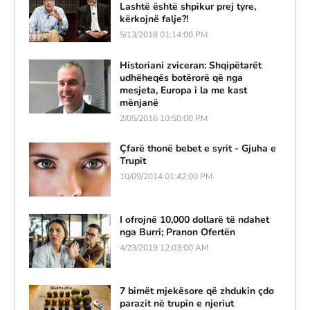
Lashtë është shpikur prej tyre,
kërkojnë falje?!
5/13/2018 01:14:00 PM
Historiani zviceran: Shqipëtarët
udhëheqës botërorë që nga
mesjeta, Europa i la me kast
mënjanë
2/05/2016 10:50:00 PM
Çfarë thonë bebet e syrit - Gjuha e
Trupit
10/09/2014 01:42:00 PM
I ofrojnë 10,000 dollarë të ndahet
nga Burri; Pranon Ofertën
4/23/2019 12:03:00 AM
7 bimët mjekësore që zhdukin çdo
parazit në trupin e njeriut