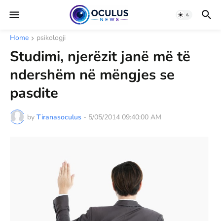
Home
psikologji
Studimi, njerëzit janë më të
ndershëm në mëngjes se
pasdite
by
Tiranasoculus
-
5/05/2014 09:40:00 AM