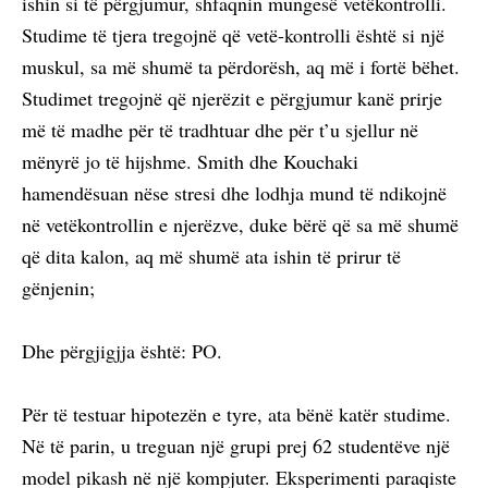
ishin si të përgjumur, shfaqnin mungesë vetëkontrolli.
Studime të tjera tregojnë që vetë-kontrolli është si një
muskul, sa më shumë ta përdorësh, aq më i fortë bëhet.
Studimet tregojnë që njerëzit e përgjumur kanë prirje
më të madhe për të tradhtuar dhe për t’u sjellur në
mënyrë jo të hijshme. Smith dhe Kouchaki
hamendësuan nëse stresi dhe lodhja mund të ndikojnë
në vetëkontrollin e njerëzve, duke bërë që sa më shumë
që dita kalon, aq më shumë ata ishin të prirur të
gënjenin;
Dhe përgjigjja është: PO.
Për të testuar hipotezën e tyre, ata bënë katër studime.
Në të parin, u treguan një grupi prej 62 studentëve një
model pikash në një kompjuter. Eksperimenti paraqiste