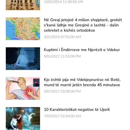
10/01/2014 11:36:00 AM
Në Greqi jetojnë 4 milion shqiptarë, grekët
s'kanë lidhje me Greqinë e lashtë - dalin
sekretet e kishës ortodokse
2/21/2015 07:52:00 AM
Kuptimi i Ëndërrave me Njerëzit e Vdekur
5/01/2017 11:53:00 PM
Kjo është pija më Vdekjeprurëse në Botë,
mund të marrë jetën brenda 45 minutave
5/07/2017 03:09:00 PM
10 Karakteristikat negative të Ujorit
7/02/2017 02:54:00 AM