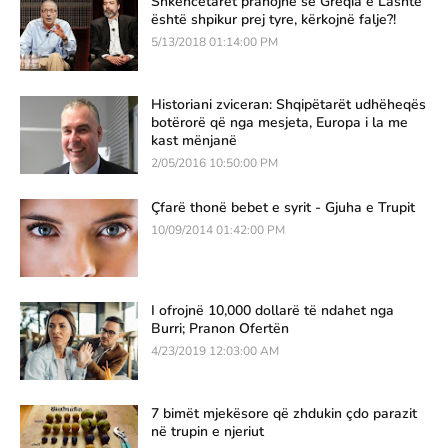
Shkencëtarët pranojnë se Greqia e Lashtë
është shpikur prej tyre, kërkojnë falje?!
5/13/2018 01:14:00 PM
Historiani zviceran: Shqipëtarët udhëheqës
botërorë që nga mesjeta, Europa i la me
kast mënjanë
2/05/2016 10:50:00 PM
Çfarë thonë bebet e syrit - Gjuha e Trupit
10/09/2014 01:42:00 PM
I ofrojnë 10,000 dollarë të ndahet nga
Burri; Pranon Ofertën
4/23/2019 12:03:00 AM
7 bimët mjekësore që zhdukin çdo parazit
në trupin e njeriut