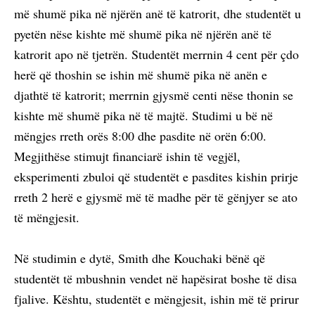
më shumë pika në njërën anë të katrorit, dhe studentët u
pyetën nëse kishte më shumë pika në njërën anë të
katrorit apo në tjetrën. Studentët merrnin 4 cent për çdo
herë që thoshin se ishin më shumë pika në anën e
djathtë të katrorit; merrnin gjysmë centi nëse thonin se
kishte më shumë pika në të majtë. Studimi u bë në
mëngjes rreth orës 8:00 dhe pasdite në orën 6:00.
Megjithëse stimujt financiarë ishin të vegjël,
eksperimenti zbuloi që studentët e pasdites kishin prirje
rreth 2 herë e gjysmë më të madhe për të gënjyer se ato
të mëngjesit.
Në studimin e dytë, Smith dhe Kouchaki bënë që
studentët të mbushnin vendet në hapësirat boshe të disa
fjalive. Kështu, studentët e mëngjesit, ishin më të prirur