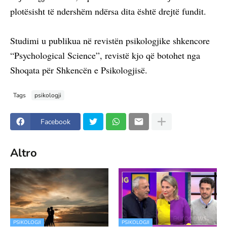
plotësisht të ndershëm ndërsa dita është drejtë fundit.
Studimi u publikua në revistën psikologjike shkencore
“Psychological Science”, revistë kjo që botohet nga
Shoqata për Shkencën e Psikologjisë.
Tags
psikologji
Facebook
Altro
PSIKOLOGJI
PSIKOLOGJI