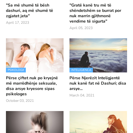
"Sa më shumë të bësh
"Gratë kanë tru më të
dashuri, aq më shumë të
shëndetshëm se burrat por
zgjatet jeta"
nuk marrin gjithmonë
vendime të sigurta"
April 17, 2023
April 05, 2023
PSIKOLOGJI
INTELIGJENCA
Përse çiftet nuk po kryejnë
Përse Njerëzit Inteligjentë
më marrëdhënje seksuale,
nuk kanë fat në Dashuri; disa
disa arsye kryesore sipas
arsye...
psikologes
March 04, 2021
October 03, 2021