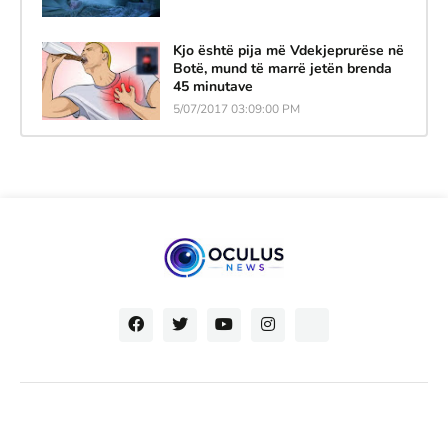
Kjo është pija më Vdekjeprurëse në
Botë, mund të marrë jetën brenda
45 minutave
5/07/2017 03:09:00 PM