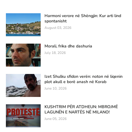
Harmoni verore në Shëngjin: Kur arti lind
spontanisht
August 03, 2026
Morali, frika dhe dashuria
July 18, 2026
Izet Shulku sfidon verën: noton në liqenin
plot akull e borë anash në Korab
June 10, 2026
KUSHTRIM PËR ATDHEUN: MBROJMË
LAGUNËN E NARTËS NË MILANO!
June 05, 2026