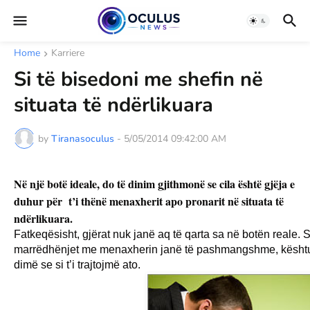
Home
Karriere
Si të bisedoni me shefin në
situata të ndërlikuara
by
Tiranasoculus
-
5/05/2014 09:42:00 AM
Në një botë ideale, do të dinim gjithmonë se cila është gjëja e
duhur për t’i thënë menaxherit apo pronarit në situata të
ndërlikuara.
Fatkeqësisht, gjërat nuk janë aq të qarta sa në botën reale. S
marrëdhënjet me menaxherin janë të pashmangshme, kështu
dimë se si t’i trajtojmë ato.