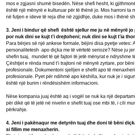
mos e zgjasni shumë bisedën. Nëse shefi hesht, ki gjithmo
është një mënyrë e kulturuar për të thënë jo. Mos harroni ta m
në futjen e ideve të reja dhe në zgjidhje, duke mos i thënë sh
3.
Jeni i bindur që shefi është sjellur me ju në mënyrë jo
por nuk dini se kujt t’i drejtoheni; nuk dini se kujt t’ia thon
Para bërjes së një ankese formale, bëjini disa pyetje vetes:
A
personalitetesh apo diçka me të vërtetë serioze?
Nëse ju jen
shefin tuaj, mundet të që fajtori të jetë mënyrat e ndryshme t
Çështjet e rënda mund t’i trajtoni në mënyrë zyrtare, por bëni
profesionale. Dokumentoni sjelljen e shefit apo të menaxheri
profesionale. Pyet për ndihmë apo këshilla, kur nuk je i sigu
është një burim i rëndësishëm informacioni.
Nëse
kompania juaj
është aq i vogël
se nuk ka një departam
për dikë
që të jetë
në nivelin
e shefit tuaj
ose mbi
të, i cili m
përkrahje.
4
.
Jeni
i pakënaqur me detyrën
tuaj dhe doni
të bëni diçk
si fillim me menaxherin.