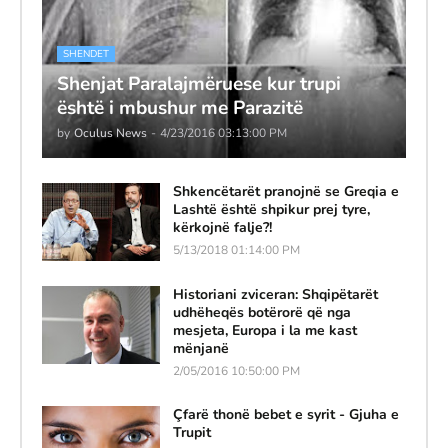
SHENDET
Shenjat Paralajmëruese kur trupi
është i mbushur me Parazitë
by
Oculus News
-
4/23/2016 03:13:00 PM
Shkencëtarët pranojnë se Greqia e
Lashtë është shpikur prej tyre,
kërkojnë falje?!
5/13/2018 01:14:00 PM
Historiani zviceran: Shqipëtarët
udhëheqës botërorë që nga
mesjeta, Europa i la me kast
mënjanë
2/05/2016 10:50:00 PM
Çfarë thonë bebet e syrit - Gjuha e
Trupit