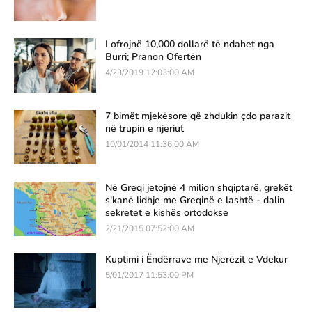
I ofrojnë 10,000 dollarë të ndahet nga
Burri; Pranon Ofertën
4/23/2019 12:03:00 AM
7 bimët mjekësore që zhdukin çdo parazit
në trupin e njeriut
10/01/2014 11:36:00 AM
Në Greqi jetojnë 4 milion shqiptarë, grekët
s'kanë lidhje me Greqinë e lashtë - dalin
sekretet e kishës ortodokse
2/21/2015 07:52:00 AM
Kuptimi i Ëndërrave me Njerëzit e Vdekur
5/01/2017 11:53:00 PM