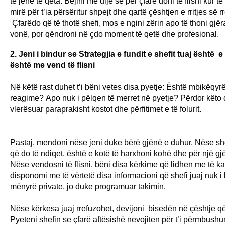
të jenë të qeta. Bëjini me dije se për çfarë doni të flisni kur të
mirë për t’ia përsëritur shpejt dhe qartë çështjen e rritjes së
Çfarëdo që të thotë shefi, mos e ngini zërin apo të thoni gjë
vonë, por qëndroni në çdo moment të qetë dhe profesional.
2. Jeni i bindur se Strategjia e fundit e shefit tuaj është 
është me vend të flisni
Në këtë rast duhet t’i bëni vetes disa pyetje: Është mbikëqyrës
reagime?
Apo nuk i pëlqen të merret në pyetje? Përdor këto dy
vlerësuar paraprakisht kostot dhe përfitimet e të folurit.
Pastaj, mendoni nëse jeni duke bërë gjënë e duhur. Nëse shef
që do të ndiqet, është e kotë të harxhoni kohë dhe për një g
Nëse vendosni të flisni, bëni disa kërkime që lidhen me të ka
disponomi me të vërtetë disa informacioni që shefi juaj nuk i
mënyrë private, jo duke programuar takimin.
Nëse kërkesa juaj rrefuzohet, devijoni bisedën në çështje q
Pyeteni shefin se çfarë aftësishë nevojiten për t’i përmbushu