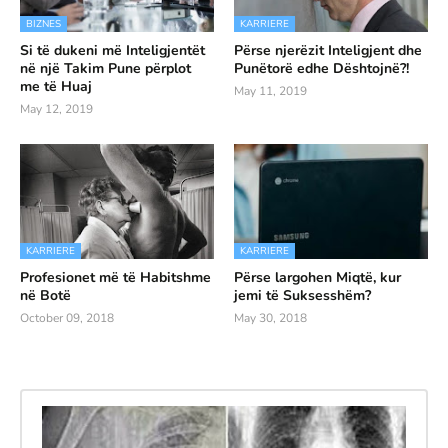
BIZNES
KARRIERE
Si të dukeni më Inteligjentët
Përse njerëzit Inteligjent dhe
në një Takim Pune përplot
Punëtorë edhe Dështojnë?!
me të Huaj
May 11, 2019
May 12, 2019
KARRIERE
KARRIERE
Profesionet më të Habitshme
Përse largohen Miqtë, kur
në Botë
jemi të Suksesshëm?
October 09, 2018
May 30, 2018