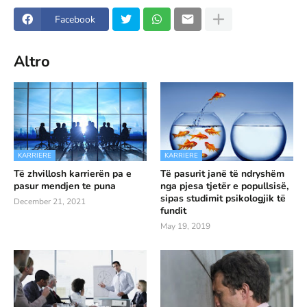
Facebook
Altro
KARRIERE
KARRIERE
Të zhvillosh karrierën pa e
Të pasurit janë të ndryshëm
pasur mendjen te puna
nga pjesa tjetër e popullsisë,
sipas studimit psikologjik të
December 21, 2021
fundit
May 19, 2019