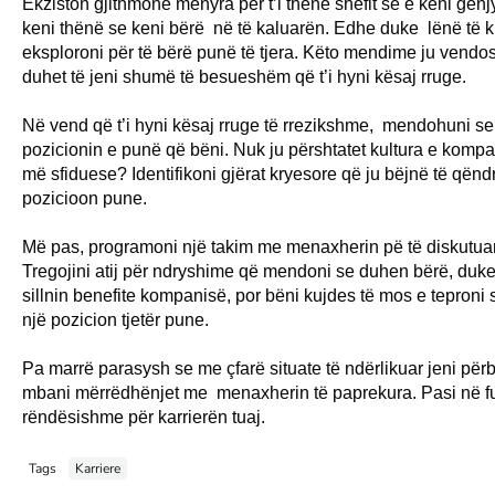
Ekziston gjithmonë mënyra për t’i thënë shefit se e keni gënj
keni thënë se keni bërë në të kaluarën. Edhe duke
lënë të 
eksploroni për të bërë punë të tjera. Këto mendime ju vendos
duhet të jeni shumë të besueshëm që t’i hyni kësaj rruge.
Në vend që t’i hyni kësaj rruge të rrezikshme,
mendohuni se 
pozicionin e punë që bëni. Nuk ju përshtatet kultura e komp
më
sfiduese
?
Identifikoni
gjërat
kryesore
që ju bëjnë të qëndr
pozicioon pune.
Më pas, programoni një takim me menaxherin pë të diskutuar 
Tregojini atij për ndryshime që mendoni se duhen bërë, duke
sillnin benefite kompanisë, por bëni kujdes të mos e tepron
një pozicion tjetër pune.
Pa
marrë parasysh se me çfarë
situate të ndërlikuar
jeni përb
mbani mërrëdhënjet me
menaxherin të
paprekura.
Pasi në f
rëndësishme për karrierën tuaj.
Tags
Karriere