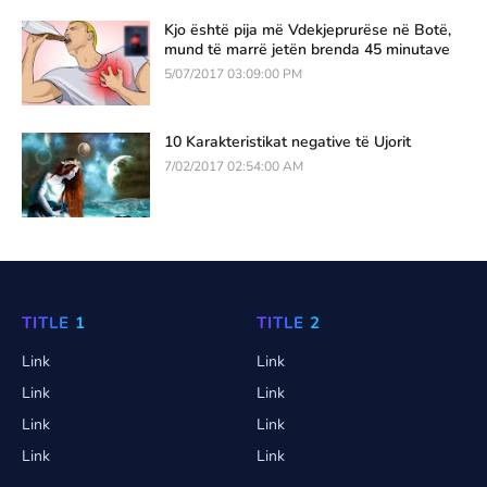
Kjo është pija më Vdekjeprurëse në Botë,
mund të marrë jetën brenda 45 minutave
5/07/2017 03:09:00 PM
10 Karakteristikat negative të Ujorit
7/02/2017 02:54:00 AM
TITLE 1
TITLE 2
Link
Link
Link
Link
Link
Link
Link
Link