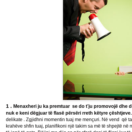
1 .
Menaxheri ju ka premtuar se do t’ju promovojë dhe do 
nuk e keni dëgjuar të flasë përsëri rreth këtyre çështjeve
delikate . Z
gjidhni momentin tuaj me mençuri. Në vend që ta
krahëve shfin tuaj, planifikoni një takim sa më të shpejtë në 