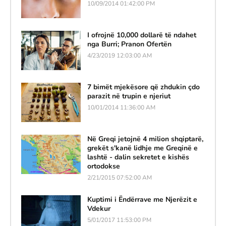
10/09/2014 01:42:00 PM
I ofrojnë 10,000 dollarë të ndahet
nga Burri; Pranon Ofertën
4/23/2019 12:03:00 AM
7 bimët mjekësore që zhdukin çdo
parazit në trupin e njeriut
10/01/2014 11:36:00 AM
Në Greqi jetojnë 4 milion shqiptarë,
grekët s'kanë lidhje me Greqinë e
lashtë - dalin sekretet e kishës
ortodokse
2/21/2015 07:52:00 AM
Kuptimi i Ëndërrave me Njerëzit e
Vdekur
5/01/2017 11:53:00 PM