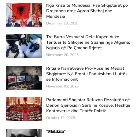
Nga Kriza te Mundësia: Pse Shqiptarët po
Drejtohen drejt Agron Shehaj dhe
Mundësia
December 10, 2025
Tre Burra Veshur si Dele Kapen duke
Tentuar të Shkojnë në Spanjë nga Algjeria:
Ngjarja që Po Çmend Rrjetet
November 20, 2025
Rritja e Narrativave Pro-Ruse në Mediat
Shqiptare: Një Front i Padukshëm i Luftës
së Informacionit
November 01, 2025
Parlamenti Shqiptar Refuzon Rezolutën që
Dënon Gjenocidin Serb në Kosovë: Heshtje
Kontroverse dhe Teatër Politik
October 19, 2025
"𝐌𝐚𝐥𝐥𝐤𝐢𝐦"