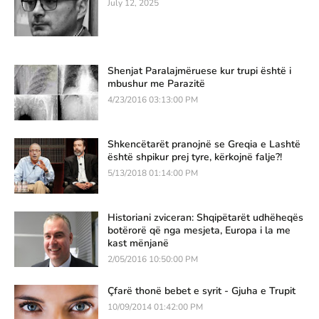
July 12, 2025
Shenjat Paralajmëruese kur trupi është i
mbushur me Parazitë
4/23/2016 03:13:00 PM
Shkencëtarët pranojnë se Greqia e Lashtë
është shpikur prej tyre, kërkojnë falje?!
5/13/2018 01:14:00 PM
Historiani zviceran: Shqipëtarët udhëheqës
botërorë që nga mesjeta, Europa i la me
kast mënjanë
2/05/2016 10:50:00 PM
Çfarë thonë bebet e syrit - Gjuha e Trupit
10/09/2014 01:42:00 PM