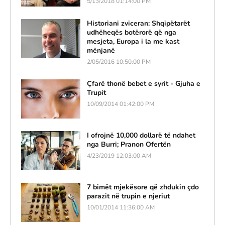
5/13/2018 01:14:00 PM
Historiani zviceran: Shqipëtarët
udhëheqës botërorë që nga
mesjeta, Europa i la me kast
mënjanë
2/05/2016 10:50:00 PM
Çfarë thonë bebet e syrit - Gjuha e
Trupit
10/09/2014 01:42:00 PM
I ofrojnë 10,000 dollarë të ndahet
nga Burri; Pranon Ofertën
4/23/2019 12:03:00 AM
7 bimët mjekësore që zhdukin çdo
parazit në trupin e njeriut
10/01/2014 11:36:00 AM