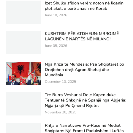
Izet Shulku sfidon verën: noton në liqenin
plot akull e borë anash në Korab
June 10, 2026
KUSHTRIM PËR ATDHEUN: MBROJMË
LAGUNËN E NARTËS NË MILANO!
June 05, 2026
Nga Kriza te Mundësia: Pse Shqiptarët po
Drejtohen drejt Agron Shehaj dhe
Mundësia
December 10, 2025
Tre Burra Veshur si Dele Kapen duke
Tentuar të Shkojnë në Spanjë nga Algjeria:
Ngjarja që Po Çmend Rrjetet
November 20, 2025
Rritja e Narrativave Pro-Ruse në Mediat
Shqiptare: Një Front i Padukshëm i Luftës