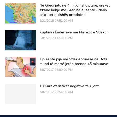
Në Greqi jetojnë 4 milion shqiptarë, grekët
s'kanë lidhje me Greqinë e lashtë - dalin
sekretet e kishës ortodokse
2/21/2015 07:52:00 AM
Kuptimi i Ëndërrave me Njerëzit e Vdekur
5/01/2017 11:53:00 PM
Kjo është pija më Vdekjeprurëse në Botë,
mund të marrë jetën brenda 45 minutave
5/07/2017 03:09:00 PM
10 Karakteristikat negative të Ujorit
7/02/2017 02:54:00 AM