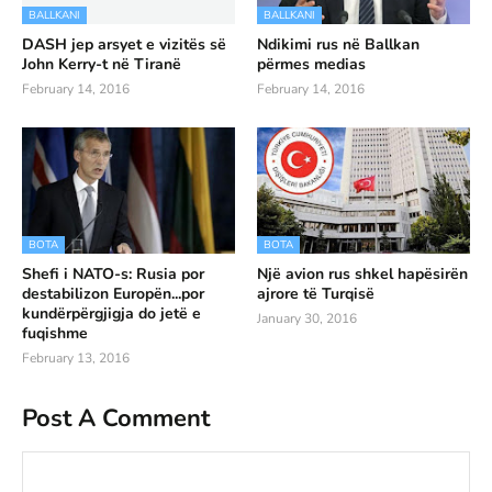
BALLKANI
BALLKANI
DASH jep arsyet e vizitës së
Ndikimi rus në Ballkan
John Kerry-t në Tiranë
përmes medias
February 14, 2016
February 14, 2016
BOTA
BOTA
Shefi i NATO-s: Rusia por
Një avion rus shkel hapësirën
destabilizon Europën...por
ajrore të Turqisë
kundërpërgjigja do jetë e
January 30, 2016
fuqishme
February 13, 2016
Post A Comment