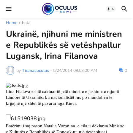
Home
bota
Ukrainë, njihuni me ministren
e Republikës së vetëshpallur
Lugansk, Irina Filanova
by
Tiranasoculus
-
5/24/2014 09:53:00 AM
0
Irina Filatova është caktuar të jetë ministre e jashtme e rajonit 
Lindorë të Ukrainës, ku nacionalistët rus po mundohen të 
krijojnë një shtet të pavarur nga Kievi.
Emërimi i saj pason Natalia Voronina, e cila u deklarua Ministre 
e Kulturës e Republikës së Donestk-ut, një tjetër shtet i 