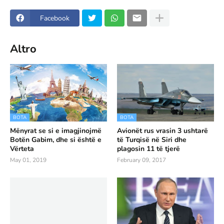
Facebook
Altro
BOTA
BOTA
Mënyrat se si e imagjinojmë
Avionët rus vrasin 3 ushtarë
Botën Gabim, dhe si është e
të Turqisë në Siri dhe
Vërteta
plagosin 11 të tjerë
May 01, 2019
February 09, 2017