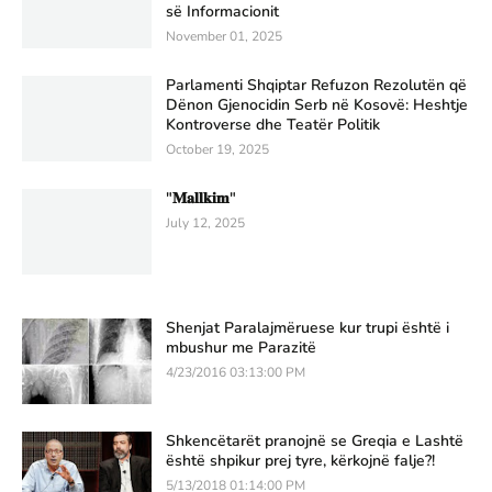
së Informacionit
November 01, 2025
Parlamenti Shqiptar Refuzon Rezolutën që
Dënon Gjenocidin Serb në Kosovë: Heshtje
Kontroverse dhe Teatër Politik
October 19, 2025
"𝐌𝐚𝐥𝐥𝐤𝐢𝐦"
July 12, 2025
Shenjat Paralajmëruese kur trupi është i
mbushur me Parazitë
4/23/2016 03:13:00 PM
Shkencëtarët pranojnë se Greqia e Lashtë
është shpikur prej tyre, kërkojnë falje?!
5/13/2018 01:14:00 PM