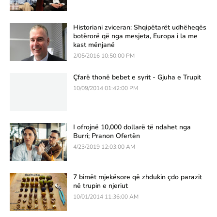
Historiani zviceran: Shqipëtarët udhëheqës
botërorë që nga mesjeta, Europa i la me
kast mënjanë
2/05/2016 10:50:00 PM
Çfarë thonë bebet e syrit - Gjuha e Trupit
10/09/2014 01:42:00 PM
I ofrojnë 10,000 dollarë të ndahet nga
Burri; Pranon Ofertën
4/23/2019 12:03:00 AM
7 bimët mjekësore që zhdukin çdo parazit
në trupin e njeriut
10/01/2014 11:36:00 AM