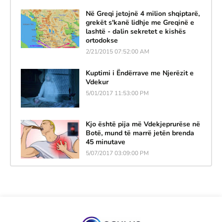
Në Greqi jetojnë 4 milion shqiptarë,
grekët s'kanë lidhje me Greqinë e
lashtë - dalin sekretet e kishës
ortodokse
2/21/2015 07:52:00 AM
Kuptimi i Ëndërrave me Njerëzit e
Vdekur
5/01/2017 11:53:00 PM
Kjo është pija më Vdekjeprurëse në
Botë, mund të marrë jetën brenda
45 minutave
5/07/2017 03:09:00 PM