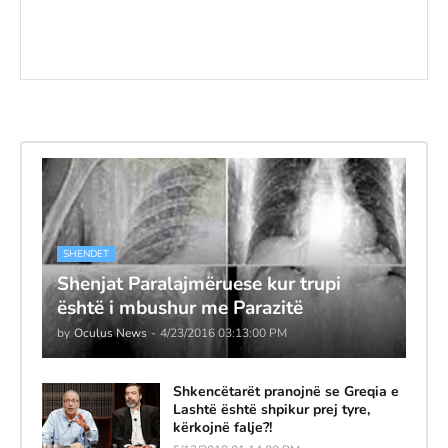
SHENDET
Shenjat Paralajmëruese kur trupi
është i mbushur me Parazitë
by
Oculus News
-
4/23/2016 03:13:00 PM
Shkencëtarët pranojnë se Greqia e
Lashtë është shpikur prej tyre,
kërkojnë falje?!