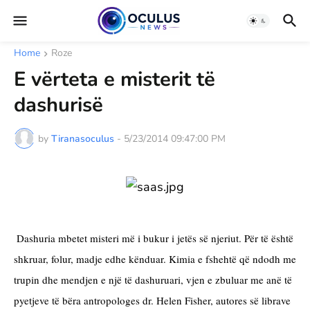
Home
Roze
E vërteta e misterit të
dashurisë
by
Tiranasoculus
-
5/23/2014 09:47:00 PM
 Dashuria mbetet misteri më i bukur i jetës së njeriut. Për të është 
shkruar, folur, madje edhe kënduar. Kimia e fshehtë që ndodh me 
trupin dhe mendjen e një të dashuruari, vjen e zbuluar me anë të 
pyetjeve të bëra antropologes dr. Helen Fisher, autores së librave 