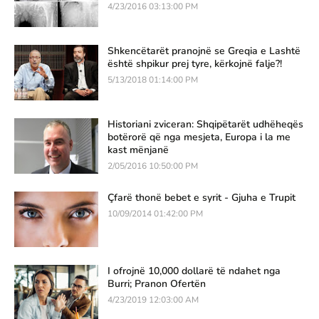
4/23/2016 03:13:00 PM
Shkencëtarët pranojnë se Greqia e Lashtë
është shpikur prej tyre, kërkojnë falje?!
5/13/2018 01:14:00 PM
Historiani zviceran: Shqipëtarët udhëheqës
botërorë që nga mesjeta, Europa i la me
kast mënjanë
2/05/2016 10:50:00 PM
Çfarë thonë bebet e syrit - Gjuha e Trupit
10/09/2014 01:42:00 PM
I ofrojnë 10,000 dollarë të ndahet nga
Burri; Pranon Ofertën
4/23/2019 12:03:00 AM