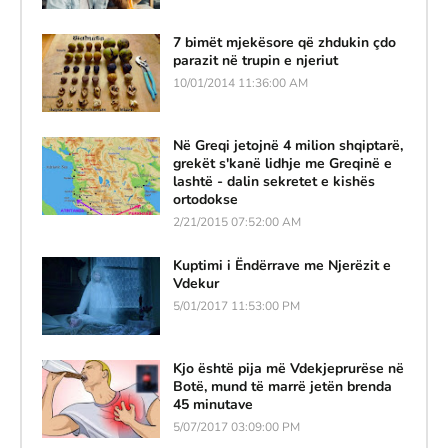
7 bimët mjekësore që zhdukin çdo
parazit në trupin e njeriut
10/01/2014 11:36:00 AM
Në Greqi jetojnë 4 milion shqiptarë,
grekët s'kanë lidhje me Greqinë e
lashtë - dalin sekretet e kishës
ortodokse
2/21/2015 07:52:00 AM
Kuptimi i Ëndërrave me Njerëzit e
Vdekur
5/01/2017 11:53:00 PM
Kjo është pija më Vdekjeprurëse në
Botë, mund të marrë jetën brenda
45 minutave
5/07/2017 03:09:00 PM