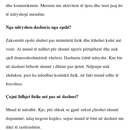
dhe komunikimin. Merruni me aktivitete të tjera dhe truri juaj do 
të ndryshojë mendim.
Nga ndryshon dashuria nga epshi?
Zakonisht epshi shuhet pas intimitetit fizik dhe kthehet kohë më 
vonë. Ai mund të ndihet për shumë njerëz përnjëherë dhe nuk 
sjell domosdoshmërish xhelozi. Dashuria është ndryshe. Kur bie 
në dashuri bëhesh shumë i dhënë pas tjetrit. Ndjenjat nuk 
zhduken, pasi ka ndodhur kontakti fizik, në fakt mund edhe të 
forcohen.
Çojnë lidhjet fizike më pas në dashuri?
Mund të ndodhë. Kjo, për shkak se gjatë seksit çlirohet shumë 
dopaminë, ndaj tregoni kujdes, sepse mund të bini në dashuri me 
dikë të rastësishëm.