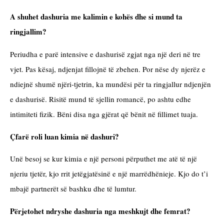
A shuhet dashuria me kalimin e kohës dhe si mund ta 
ringjallim?
Periudha e parë intensive e dashurisë zgjat nga një deri në tre 
vjet. Pas kësaj, ndjenjat fillojnë të zbehen. Por nëse dy njerëz e 
ndiejnë shumë njëri-tjetrin, ka mundësi për ta ringjallur ndjenjën 
e dashurisë. Risitë mund të sjellin romancë, po ashtu edhe 
intimiteti fizik. Bëni disa nga gjërat që bënit në fillimet tuaja.
Çfarë roli luan kimia në dashuri?
Unë besoj se kur kimia e një personi përputhet me atë të një 
njeriu tjetër, kjo rrit jetëgjatësinë e një marrëdhënieje. Kjo do t’i 
mbajë partnerët së bashku dhe të lumtur.
Përjetohet ndryshe dashuria nga meshkujt dhe femrat?