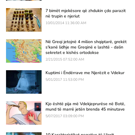
7 bimët mjekësore që zhdukin çdo parazit
në trupin e njeriut
10/01/2014 11:36:00 AM
Në Greqi jetojnë 4 milion shqiptarë, grekët
s'kanë lidhje me Greqinë e lashtë - dalin
sekretet e kishës ortodokse
2/21/2015 07:52:00 AM
Kuptimi i Ëndërrave me Njerëzit e Vdekur
5/01/2017 11:53:00 PM
Kjo është pija më Vdekjeprurëse në Botë,
mund të marrë jetën brenda 45 minutave
5/07/2017 03:09:00 PM
10 Karakteristikat negative të Ujorit