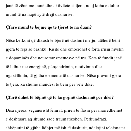
janë të zënë me punë dhe aktivitete të tjera, ndaj koha e duhur 
mund të na hapë sytë drejt dashurisë.
Çfarë mund të bëjmë që të tjerët të na duan?
Nëse kërkoni që dikush të bjerë në dashuri me ju, atëherë bëni 
gjëra të reja së bashku. Risitë dhe emocionet e forta rrisin nivelin 
e dopaminës dhe neurotransmetuesve në tru. Këta të fundit janë 
të lidhur me energjinë, përqendrimin, motivimin dhe 
ngazëllimin, të gjitha elemente të dashurisë. Nëse provoni gjëra 
të tjera, ka shumë mundësi të bëni për vete dikë.
Çfarë duhet të bëjmë që të largojmë dashurinë për dikë?
Disa njerëz, veçanërisht femrat, priren të flasin për marrëdhëniet 
e dështuara aq shumë saqë traumatizohen. Përkundrazi, 
shkëputini të gjitha lidhjet më ish të dashurit, ndalojini telefonatat 