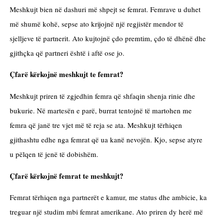
Meshkujt bien në dashuri më shpejt se femrat. Femrave u duhet 
më shumë kohë, sepse ato krijojnë një regjistër mendor të 
sjelljeve të partnerit. Ato kujtojnë çdo premtim, çdo të dhënë dhe 
gjithçka që partneri është i aftë ose jo.
Çfarë kërkojnë meshkujt te femrat?
Meshkujt priren të zgjedhin femra që shfaqin shenja rinie dhe 
bukurie. Në martesën e parë, burrat tentojnë të martohen me 
femra që janë tre vjet më të reja se ata. Meshkujt tërhiqen 
gjithashtu edhe nga femrat që ua kanë nevojën. Kjo, sepse atyre 
u pëlqen të jenë të dobishëm.
Çfarë kërkojnë femrat te meshkujt?
Femrat tërhiqen nga partnerët e kamur, me status dhe ambicie, ka 
treguar një studim mbi femrat amerikane. Ato priren dy herë më 