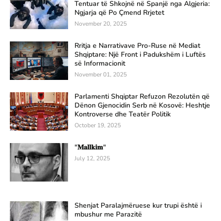
Tentuar të Shkojnë në Spanjë nga Algjeria:
Ngjarja që Po Çmend Rrjetet
November 20, 2025
Rritja e Narrativave Pro-Ruse në Mediat
Shqiptare: Një Front i Padukshëm i Luftës
së Informacionit
November 01, 2025
Parlamenti Shqiptar Refuzon Rezolutën që
Dënon Gjenocidin Serb në Kosovë: Heshtje
Kontroverse dhe Teatër Politik
October 19, 2025
"𝐌𝐚𝐥𝐥𝐤𝐢𝐦"
July 12, 2025
Shenjat Paralajmëruese kur trupi është i
mbushur me Parazitë