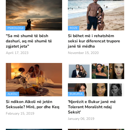
PSIKOLOGJI
ROZE
"Sa më shumë të bësh
Si bëhet më i rehatshëm
dashuri, aq më shumë të
seksi kur diferencat trupore
zgjatet jeta"
janë të mëdha
April 17, 2023
November 15, 2020
ALKOLI
BUKURIA
Si ndikon Alkoli në jetën
'Njerëzit e Bukur janë më
Seksuale? Mirë, por dhe Keq
Tolerant Moralisht ndaj
Seksit'
February 15, 2019
January 06, 2019