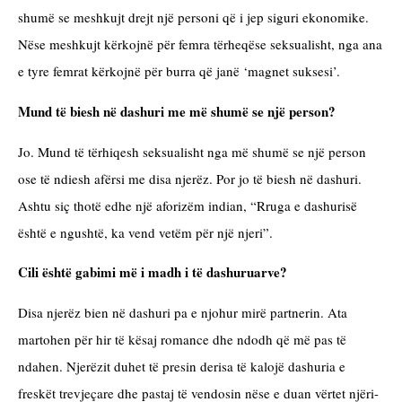
shumë se meshkujt drejt një personi që i jep siguri ekonomike. 
Nëse meshkujt kërkojnë për femra tërheqëse seksualisht, nga ana 
e tyre femrat kërkojnë për burra që janë ‘magnet suksesi’.
Mund të biesh në dashuri me më shumë se një person?
Jo. Mund të tërhiqesh seksualisht nga më shumë se një person 
ose të ndiesh afërsi me disa njerëz. Por jo të biesh në dashuri. 
Ashtu siç thotë edhe një aforizëm indian, “Rruga e dashurisë 
është e ngushtë, ka vend vetëm për një njeri”.
Cili është gabimi më i madh i të dashuruarve?
Disa njerëz bien në dashuri pa e njohur mirë partnerin. Ata 
martohen për hir të kësaj romance dhe ndodh që më pas të 
ndahen. Njerëzit duhet të presin derisa të kalojë dashuria e 
freskët trevjeçare dhe pastaj të vendosin nëse e duan vërtet njëri-