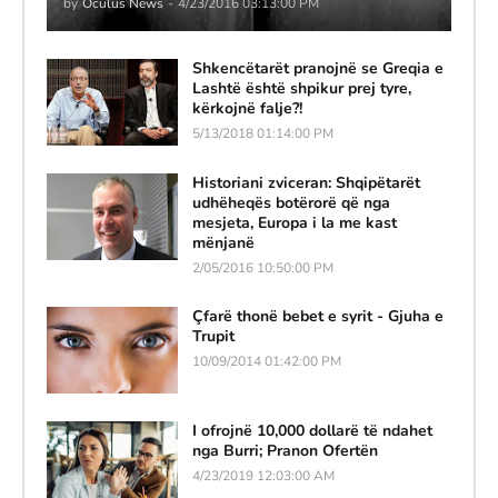
by
Oculus News
-
4/23/2016 03:13:00 PM
Shkencëtarët pranojnë se Greqia e
Lashtë është shpikur prej tyre,
kërkojnë falje?!
5/13/2018 01:14:00 PM
Historiani zviceran: Shqipëtarët
udhëheqës botërorë që nga
mesjeta, Europa i la me kast
mënjanë
2/05/2016 10:50:00 PM
Çfarë thonë bebet e syrit - Gjuha e
Trupit
10/09/2014 01:42:00 PM
I ofrojnë 10,000 dollarë të ndahet
nga Burri; Pranon Ofertën
4/23/2019 12:03:00 AM