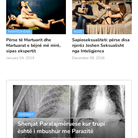
MARRËDHËNJE
ROZE
Përse të Martuarit dhe
Sapioseksualiteti: përse disa
Martuarat e bëjnë më mirë,
njerëz Joshen Seksualisht
sipas ekspertit
nga Inteligjenca
January 04, 2019
December 08, 2018
SHENDET
Shenjat Paralajmëruese kur trupi
është i mbushur me Parazitë