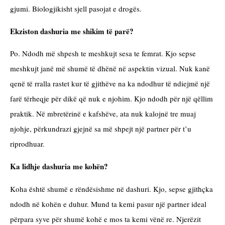
gjumi. Biologjikisht sjell pasojat e drogës.
Ekziston dashuria me shikim të parë?
Po. Ndodh më shpesh te meshkujt sesa te femrat. Kjo sepse 
meshkujt janë më shumë të dhënë në aspektin vizual. Nuk kanë 
qenë të rralla rastet kur të gjithëve na ka ndodhur të ndiejmë një 
farë tërheqje për dikë që nuk e njohim. Kjo ndodh për një qëllim 
praktik. Në mbretërinë e kafshëve, ata nuk kalojnë tre muaj 
njohje, përkundrazi gjejnë sa më shpejt një partner për t’u 
riprodhuar.
Ka lidhje dashuria me kohën?
Koha është shumë e rëndësishme në dashuri. Kjo, sepse gjithçka 
ndodh në kohën e duhur. Mund ta kemi pasur një partner ideal 
përpara syve për shumë kohë e mos ta kemi vënë re. Njerëzit 