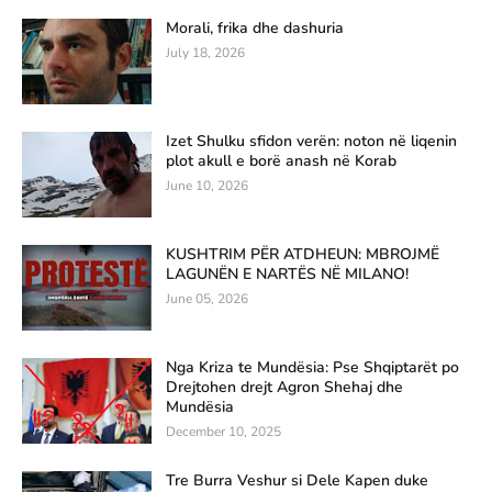
Morali, frika dhe dashuria
July 18, 2026
Izet Shulku sfidon verën: noton në liqenin
plot akull e borë anash në Korab
June 10, 2026
KUSHTRIM PËR ATDHEUN: MBROJMË
LAGUNËN E NARTËS NË MILANO!
June 05, 2026
Nga Kriza te Mundësia: Pse Shqiptarët po
Drejtohen drejt Agron Shehaj dhe
Mundësia
December 10, 2025
Tre Burra Veshur si Dele Kapen duke