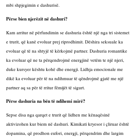
mbi shpjegimin e dashurisë.
Përse bien njerëzit në dashuri?
Kam arritur në përfundimin se dashuria është një nga tri sistemet 
e trurit, që kanë evoluar prej riprodhimit. Dëshira seksuale ka 
evoluar që të na shtyjë të kërkojmë partner. Dashuria romantike 
ka evoluar që ne ta përqendrojmë energjinë vetëm te një njeri, 
duke kursyer kështu kohë dhe energji. Lidhja emocionale me 
dikë ka evoluar për të na ndihmuar të qëndrojmë gjatë me një 
partner aq sa për të rritur fëmijët të sigurt.
Përse dashuria na bën të ndihemi mirë?
Sepse disa nga qarqet e trurit që lidhen me kënaqësinë 
aktivizohen kur biem në dashuri. Kimikati kryesor i çliruar është 
dopamina, që prodhon eufori, energji, përqendrim dhe largim 