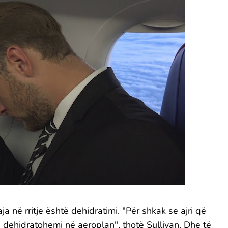
 në rritje është dehidratimi. "Për shkak se ajri që
e dehidratohemi në aeroplan", thotë Sullivan. Dhe të