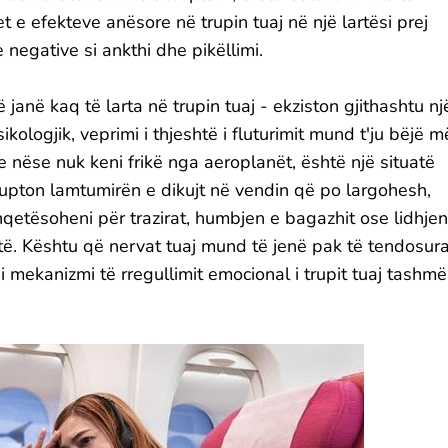
et e efekteve anësore në trupin tuaj në një lartësi prej
 negative si ankthi dhe pikëllimi.
anë kaq të larta në trupin tuaj - ekziston gjithashtu nj
logjik, veprimi i thjeshtë i fluturimit mund t'ju bëjë m
e nëse nuk keni frikë nga aeroplanët, është një situatë
upton lamtumirën e dikujt në vendin që po largohesh,
etësoheni për trazirat, humbjen e bagazhit ose lidhjen
të. Kështu që nervat tuaj mund të jenë pak të tendosura
 i mekanizmi të rregullimit emocional i trupit tuaj tashmë