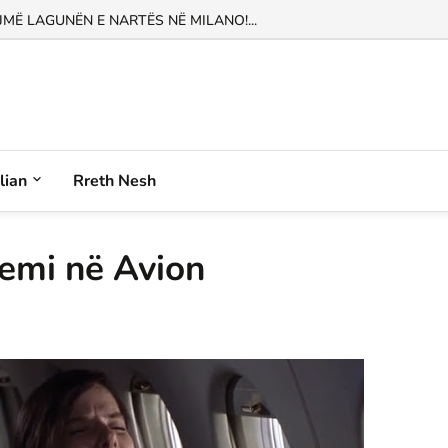
Ë LAGUNËN E NARTËS NË MILANO!...
alian
Rreth Nesh
jemi në Avion