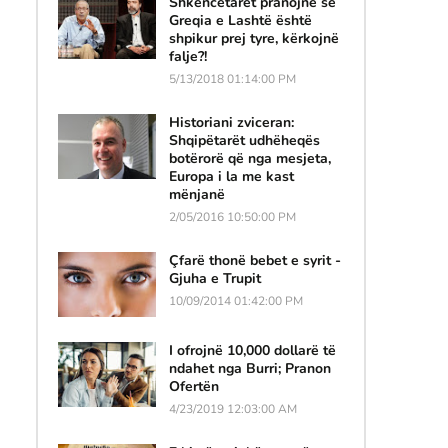
Shkencëtarët pranojnë se
Greqia e Lashtë është
shpikur prej tyre, kërkojnë
falje?!
5/13/2018 01:14:00 PM
Historiani zviceran:
Shqipëtarët udhëheqës
botërorë që nga mesjeta,
Europa i la me kast
mënjanë
2/05/2016 10:50:00 PM
Çfarë thonë bebet e syrit -
Gjuha e Trupit
10/09/2014 01:42:00 PM
I ofrojnë 10,000 dollarë të
ndahet nga Burri; Pranon
Ofertën
4/23/2019 12:03:00 AM