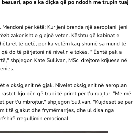
ë besuari, apo a ka diçka që po ndodh me trupin tuaj
. Mendoni për këtë: Kur jeni brenda një aeroplani, jeni
erëzit zakonisht e gjejnë veten. Kështu që kabinat e
udhëtarët të qetë, por ka vetëm kaq shumë sa mund të
 që do të përjetoni në nivelin e tokës. "’Është pak a
rtë," shpjegon Kate Sullivan, MSc, drejtore krijuese në
qenies.
ët e oksigjenit në gjak. Nivelet oksigjenit në aeroplan
astet, kjo bën që trupi të priret për t'u ruajtur. "Me më
et për t'u mbrojtur," shpjegon Sullivan. "Kujdeset së par
limit të gjakut dhe frymëmarrjes, dhe ul disa nga
fshirë rregullimin emocional."