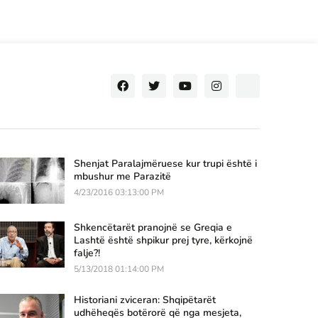
Shenjat Paralajmëruese kur trupi është i
mbushur me Parazitë
4/23/2016 03:13:00 PM
Shkencëtarët pranojnë se Greqia e
Lashtë është shpikur prej tyre, kërkojnë
falje?!
5/13/2018 01:14:00 PM
Historiani zviceran: Shqipëtarët
udhëheqës botërorë që nga mesjeta,