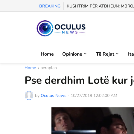
BREAKING
KUSHTRIM PËR ATDHEUN: MBROJM
Home
Opinione
Të Rejat
It
Home
aeroplan
Pse derdhim Lotë kur 
by
Oculus News
-
10/27/2019 12:02:00 AM