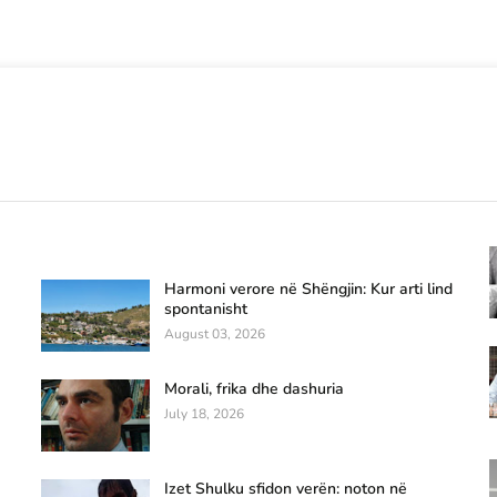
Harmoni verore në Shëngjin: Kur arti lind
spontanisht
August 03, 2026
Morali, frika dhe dashuria
July 18, 2026
Izet Shulku sfidon verën: noton në