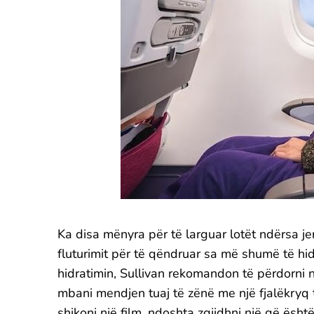
Ka disa mënyra për të larguar lotët ndërsa je
fluturimit për të qëndruar sa më shumë të hid
hidratimin, Sullivan rekomandon të përdorni n
mbani mendjen tuaj të zënë me një fjalëkryq të
shikoni një film, ndoshta zgjidhni një që ësh