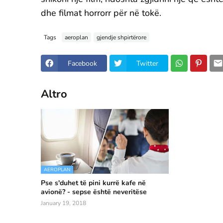
dhe filmat horrorr për në tokë.
Tags
aeroplan
gjendje shpirtërore
Facebook
Twitter
Altro
AEROPLAN
Pse s'duhet të pini kurrë kafe në
avionë? - sepse është neveritëse
January 19, 2018