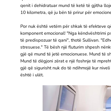
qenit i dehidratuar mund të ketë të gjitha lloj
10 kilometra, që ju bën të prirur për emocione
Por nuk është vetëm për shkak të efekteve që j
komponent emocional! "Nga këndvështrimi psiko
të predispozuar të qani", thotë Sullivan. "Edh
stresuese." Të bësh një fluturim shpesh nënk
gjë që mund të jetë emocionuese. Mund të shq
Mund të dëgjoni zërat e një foshnje të mpreh
gjë që sigurisht nuk do të ndihmojë kur niveli
është i ulët.