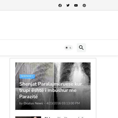
SHENDET
Shenjat Paralajmëruese kur
trupi është i mbushur me
Parazitë
by
Oculus News
-
4/23/2016 03:13:00 PM