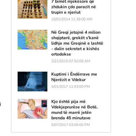
7 bimët mjekësore që
zhdukin çdo parazit në
trupin e njeriut
10/01/2014 11:36:00 AM
Në Greqi jetojnë 4 milion
shqiptarë, grekët s'kanë
lidhje me Greqinë e lashtë
- dalin sekretet e kishës
ortodokse
2/21/2015 07:52:00 AM
Kuptimi i Ëndërrave me
Njerëzit e Vdekur
5/01/2017 11:53:00 PM
Kjo është pija më
i
Vdekjeprurëse në Botë,
mund të marrë jetën
brenda 45 minutave
5/07/2017 03:09:00 PM