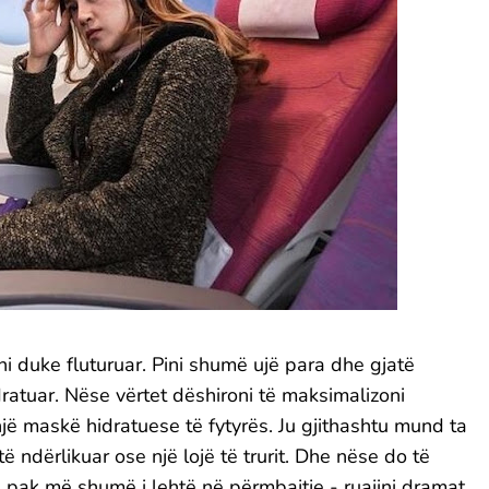
ni duke fluturuar. Pini shumë ujë para dhe gjatë
ratuar. Nëse vërtet dëshironi të maksimalizoni
jë maskë hidratuese të fytyrës. Ju gjithashtu mund ta
 ndërlikuar ose një lojë të trurit. Dhe nëse do të
të pak më shumë i lehtë në përmbajtje - ruajini dramat