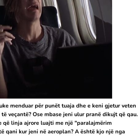
uke menduar për punët tuaja dhe e keni gjetur veten
 të veçantë? Ose mbase jeni ulur pranë dikujt që qau.
 që linja ajrore luajti me një "paralajmërim
 të qani kur jeni në aeroplan? A është kjo një nga