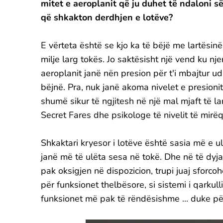
mitet e aeroplanit që ju duhet të ndaloni s
që shkakton derdhjen e lotëve?
E vërteta është se kjo ka të bëjë me lartësinë
milje larg tokës. Jo saktësisht një vend ku nj
aeroplanit janë nën presion për t'i mbajtur 
bëjnë. Pra, nuk janë akoma nivelet e presionit
shumë sikur të ngjitesh në një mal mjaft të la
Secret Fares dhe psikologe të nivelit të mirë
Shkaktari kryesor i lotëve është sasia më e ul
janë më të ulëta sesa në tokë. Dhe në të dyja r
pak oksigjen në dispozicion, trupi juaj sforcoh
për funksionet thelbësore, si sistemi i qarkul
funksionet më pak të rëndësishme ... duke për