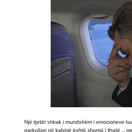
Një tjetër shkak i mundshëm i emocioneve tuaja
qarkullon në kabinë është shumë i thatë ... n