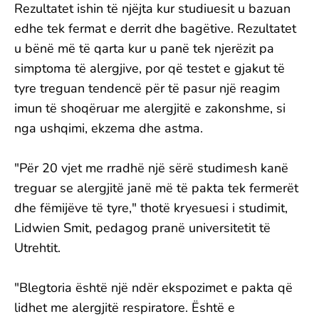
Rezultatet ishin të njëjta kur studiuesit u bazuan
edhe tek fermat e derrit dhe bagëtive. Rezultatet
u bënë më të qarta kur u panë tek njerëzit pa
simptoma të alergjive, por që testet e gjakut të
tyre treguan tendencë për të pasur një reagim
imun të shoqëruar me alergjitë e zakonshme, si
nga ushqimi, ekzema dhe astma.
"Për 20 vjet me rradhë një sërë studimesh kanë
treguar se alergjitë janë më të pakta tek fermerët
dhe fëmijëve të tyre," thotë kryesuesi i studimit,
Lidwien Smit, pedagog pranë universitetit të
Utrehtit.
"Blegtoria është një ndër ekspozimet e pakta që
lidhet me alergjitë respiratore. Është e