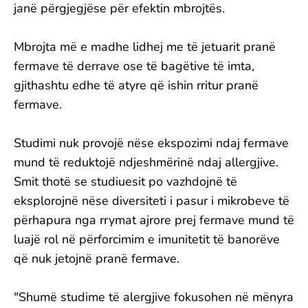
janë përgjegjëse për efektin mbrojtës.
Mbrojta më e madhe lidhej me të jetuarit pranë
fermave të derrave ose të bagëtive të imta,
gjithashtu edhe të atyre që ishin rritur pranë
fermave.
Studimi nuk provojë nëse ekspozimi ndaj fermave
mund të reduktojë ndjeshmërinë ndaj allergjive.
Smit thotë se studiuesit po vazhdojnë të
eksplorojnë nëse diversiteti i pasur i mikrobeve të
përhapura nga rrymat ajrore prej fermave mund të
luajë rol në përforcimim e imunitetit të banorëve
që nuk jetojnë pranë fermave.
"Shumë studime të alergjive fokusohen në mënyra