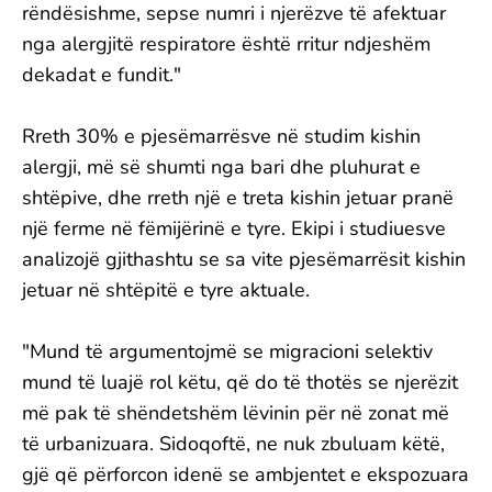
rëndësishme, sepse numri i njerëzve të afektuar
nga alergjitë respiratore është rritur ndjeshëm
dekadat e fundit."
Rreth 30% e pjesëmarrësve në studim kishin
alergji, më së shumti nga bari dhe pluhurat e
shtëpive, dhe rreth një e treta kishin jetuar pranë
një ferme në fëmijërinë e tyre. Ekipi i studiuesve
analizojë gjithashtu se sa vite pjesëmarrësit kishin
jetuar në shtëpitë e tyre aktuale.
"Mund të argumentojmë se migracioni selektiv
mund të luajë rol këtu, që do të thotës se njerëzit
më pak të shëndetshëm lëvinin për në zonat më
të urbanizuara. Sidoqoftë, ne nuk zbuluam këtë,
gjë që përforcon idenë se ambjentet e ekspozuara