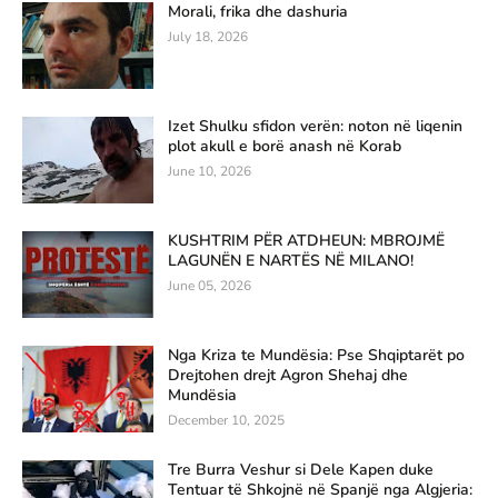
Morali, frika dhe dashuria
July 18, 2026
Izet Shulku sfidon verën: noton në liqenin
plot akull e borë anash në Korab
June 10, 2026
KUSHTRIM PËR ATDHEUN: MBROJMË
LAGUNËN E NARTËS NË MILANO!
June 05, 2026
Nga Kriza te Mundësia: Pse Shqiptarët po
Drejtohen drejt Agron Shehaj dhe
Mundësia
December 10, 2025
Tre Burra Veshur si Dele Kapen duke
Tentuar të Shkojnë në Spanjë nga Algjeria: