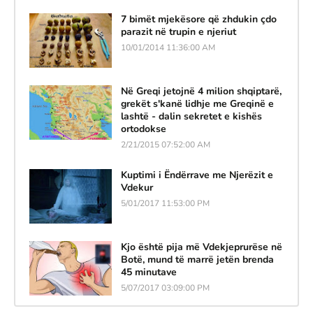
7 bimët mjekësore që zhdukin çdo
parazit në trupin e njeriut
10/01/2014 11:36:00 AM
Në Greqi jetojnë 4 milion shqiptarë,
grekët s'kanë lidhje me Greqinë e
lashtë - dalin sekretet e kishës
ortodokse
2/21/2015 07:52:00 AM
Kuptimi i Ëndërrave me Njerëzit e
Vdekur
5/01/2017 11:53:00 PM
Kjo është pija më Vdekjeprurëse në
Botë, mund të marrë jetën brenda
45 minutave
5/07/2017 03:09:00 PM