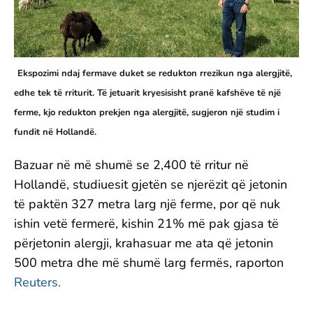
Ekspozimi ndaj fermave duket se redukton rrezikun nga alergjitë,
edhe tek të rriturit. Të jetuarit kryesisisht pranë kafshëve të një
ferme, kjo redukton prekjen nga alergjitë, sugjeron një studim i
fundit në Hollandë.
Bazuar në më shumë se 2,400 të rritur në
Hollandë, studiuesit gjetën se njerëzit që jetonin
të paktën 327 metra larg një ferme, por që nuk
ishin vetë fermerë, kishin 21% më pak gjasa të
përjetonin alergji, krahasuar me ata që jetonin
500 metra dhe më shumë larg fermës, raporton
Reuters
.