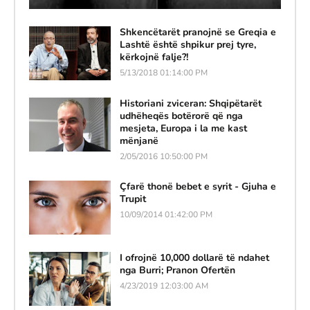
Shkencëtarët pranojnë se Greqia e
Lashtë është shpikur prej tyre,
kërkojnë falje?!
5/13/2018 01:14:00 PM
Historiani zviceran: Shqipëtarët
udhëheqës botërorë që nga
mesjeta, Europa i la me kast
mënjanë
2/05/2016 10:50:00 PM
Çfarë thonë bebet e syrit - Gjuha e
Trupit
10/09/2014 01:42:00 PM
I ofrojnë 10,000 dollarë të ndahet
nga Burri; Pranon Ofertën
4/23/2019 12:03:00 AM