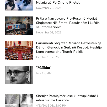
Ngjarja që Po Çmend Rrjetet
November 20, 2025
Rritja e Narrativave Pro-Ruse në Mediat
Shqiptare: Një Front i Padukshëm i Luftës
së Informacionit
November 01, 2025
Parlamenti Shqiptar Refuzon Rezolutën që
Dënon Gjenocidin Serb në Kosovë: Heshtje
Kontroverse dhe Teatër Politik
October 19, 2025
"𝐌𝐚𝐥𝐥𝐤𝐢𝐦"
July 12, 2025
Shenjat Paralajmëruese kur trupi është i
mbushur me Parazitë
4/23/2016 03:13:00 PM