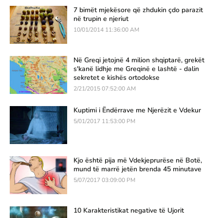
7 bimët mjekësore që zhdukin çdo parazit
në trupin e njeriut
10/01/2014 11:36:00 AM
Në Greqi jetojnë 4 milion shqiptarë, grekët
s'kanë lidhje me Greqinë e lashtë - dalin
sekretet e kishës ortodokse
2/21/2015 07:52:00 AM
Kuptimi i Ëndërrave me Njerëzit e Vdekur
5/01/2017 11:53:00 PM
Kjo është pija më Vdekjeprurëse në Botë,
mund të marrë jetën brenda 45 minutave
5/07/2017 03:09:00 PM
10 Karakteristikat negative të Ujorit