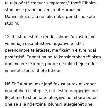
të reja për të trajtuar simptomat," thotë Elholm,
studiuese pranë universitetit Aarhus në
Danimarkë, e cila në fakt nuk u përfshi në këtë
studim.
"Gjithashtu është e rëndësishme t'u kushtojmë
vëmendje disa efekteve negative të stilit
perëndimorë të jetesës, me fiksimin e tyre ndaj
pastërtisë. Fermat mund të konsiderohen të pista
dhe me erë të keqe, por që në fakt i bëjnë nder
imunitetit tonë," thotë Elholm.
Në ShBA studiuesit janë fokusuar tek mikrobet
nga pluhuri i shtëpisë, i cili është përgjegjës për
llojet më të shumta të alergjive në mbarë botën,
dhe se si e ndërtojnë pluhuri, alergjenët dhe