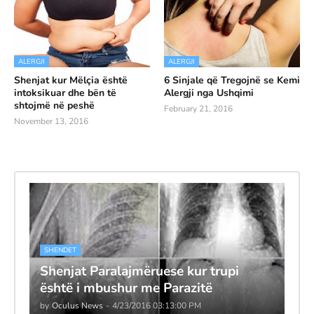
ALERGJI
ALERGJI
Shenjat kur Mëlçia është
6 Sinjale që Tregojnë se Kemi
intoksikuar dhe bën të
Alergji nga Ushqimi
shtojmë në peshë
February 21, 2016
November 13, 2016
SHENDET
Shenjat Paralajmëruese kur trupi
është i mbushur me Parazitë
by
Oculus News
-
4/23/2016 03:13:00 PM