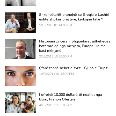
Shkencëtarët pranojnë se Greqia e Lashtë
është shpikur prej tyre, kërkojnë falje?!
5/13/2018 01:14:00 PM
Historiani zviceran: Shqipëtarët udhëheqës
botërorë që nga mesjeta, Europa i la me
kast mënjanë
2/05/2016 10:50:00 PM
Çfarë thonë bebet e syrit - Gjuha e Trupit
10/09/2014 01:42:00 PM
I ofrojnë 10,000 dollarë të ndahet nga
Burri; Pranon Ofertën
4/23/2019 12:03:00 AM