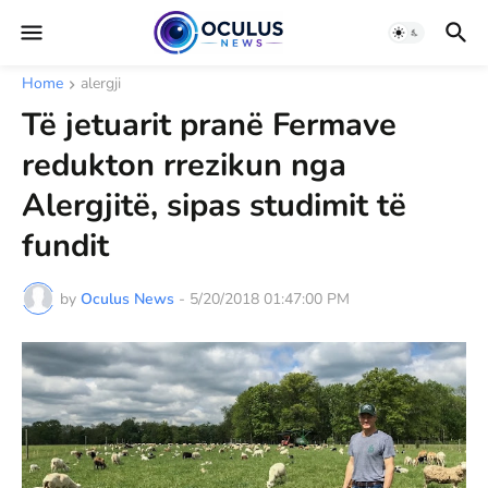
Home
alergji
Të jetuarit pranë Fermave
redukton rrezikun nga
Alergjitë, sipas studimit të
fundit
by
Oculus News
-
5/20/2018 01:47:00 PM