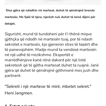
Disa gjëra që ndodhin në martesë, duhet të qëndrojnë brenda
martesës. Me fjalë të tjera, njerëzit nuk duhet të kenë dijeni për
detajet.
Sigurisht, mund të tundoheni për t'i thënë miqve
gjithçka që ndodh në martesën tuaj, por të ndash
sekretet e martesës, kjo gjeneron stres të tepërt dhe
të panevojshëm. Madje mund ta vendosë martesën
në një udhë të rrezikshme. Ekspertët e
marrëdhënjeve kanë rënë dakord për një listë
sekretesh që të gjitha martesat duhet ta ruajnë. Janë
gjëra që duhet të qëndrojnë gjithmonë mes jush dhe
partnerit.
"Sekreti i një martese të mirë, mbetet sekret."
Heni Jangmen.