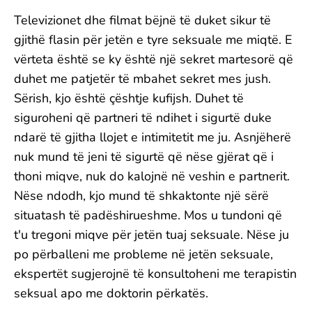
Televizionet dhe filmat bëjnë të duket sikur të
gjithë flasin për jetën e tyre seksuale me miqtë. E
vërteta është se ky është një sekret martesorë që
duhet me patjetër të mbahet sekret mes jush.
Sërish, kjo është çështje kufijsh. Duhet të
siguroheni që partneri të ndihet i sigurtë duke
ndarë të gjitha llojet e intimitetit me ju. Asnjëherë
nuk mund të jeni të sigurtë që nëse gjërat që i
thoni miqve, nuk do kalojnë në veshin e partnerit.
Nëse ndodh, kjo mund të shkaktonte një sërë
situatash të padëshirueshme. Mos u tundoni që
t'u tregoni miqve për jetën tuaj seksuale. Nëse ju
po përballeni me probleme në jetën seksuale,
ekspertët sugjerojnë të konsultoheni me terapistin
seksual apo me doktorin përkatës.