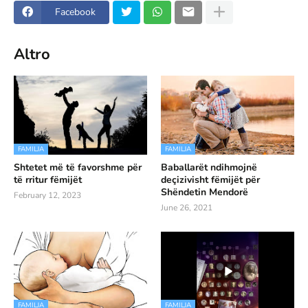
Facebook
Altro
FAMILJA
FAMILJA
Shtetet më të favorshme për
Baballarët ndihmojnë
të rritur fëmijët
deçizivisht fëmijët për
Shëndetin Mendorë
February 12, 2023
June 26, 2021
FAMILJA
FAMILJA