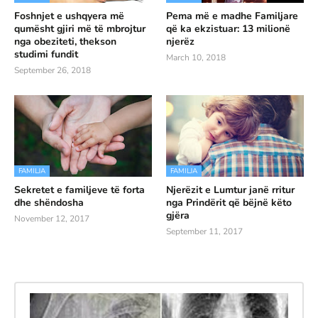
Foshnjet e ushqyera më
Pema më e madhe Familjare
qumësht gjiri më të mbrojtur
që ka ekzistuar: 13 milionë
nga obeziteti, thekson
njerëz
studimi fundit
March 10, 2018
September 26, 2018
FAMILJA
FAMILJA
Sekretet e familjeve të forta
Njerëzit e Lumtur janë rritur
dhe shëndosha
nga Prindërit që bëjnë këto
gjëra
November 12, 2017
September 11, 2017