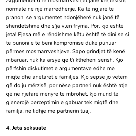
Argumentet dhe mosmarrveshjet janë krejtësisht
normale në një marrëdhënje. Ka të ngjarë të
pranoni se argumentet ndonjëherë nuk janë të
shëndetshme dhe s'ja vlen fryma. Por, kjo është
jeta! Pjesa më e rëndishme këtu është të dini se si
të punoni e të bëni kompromise duke punuar
përmes mosmarrveshjeve. Sapo grindjet të kenë
mbaruar, nuk ka arsye që t'i ktheheni sërish. Kjo
përfshin diskutimet e argumentave edhe me
miqtë dhe anëtarët e familjes. Kjo sepse jo vetëm
që do ju mërzisë, por nëse partneri nuk është atje
që në njëfarë mënyre të mbrohet, kjo mund të
gjenerojë perceptimin e gabuar tek miqtë dhe
familja, në lidhje me partnerin tuaj.
4. Jeta seksuale