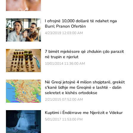
I ofrojnë 10,000 dollarë të ndahet nga
Burri; Pranon Ofertën
4/23/2019 12:03:00 AM
7 bimët mjekësore që zhdukin çdo parazit
në trupin e njeriut
10/01/2014 11:36:00 AM
Në Greqi jetojnë 4 milion shqiptarë, grekët
s'kanë lidhje me Greqinë e lashtë - dalin
sekretet e kishës ortodokse
2/21/2015 07:52:00 AM
Kuptimi i Ëndërrave me Njerëzit e Vdekur
5/01/2017 11:53:00 PM