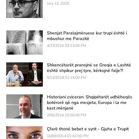
July 12, 2025
Shenjat Paralajmëruese kur trupi është i
mbushur me Parazitë
4/23/2016 03:13:00 PM
Shkencëtarët pranojnë se Greqia e Lashtë
është shpikur prej tyre, kërkojnë falje?!
5/13/2018 01:14:00 PM
Historiani zviceran: Shqipëtarët udhëheqës
botërorë që nga mesjeta, Europa i la me
kast mënjanë
2/05/2016 10:50:00 PM
Çfarë thonë bebet e syrit - Gjuha e Trupit
10/09/2014 01:42:00 PM