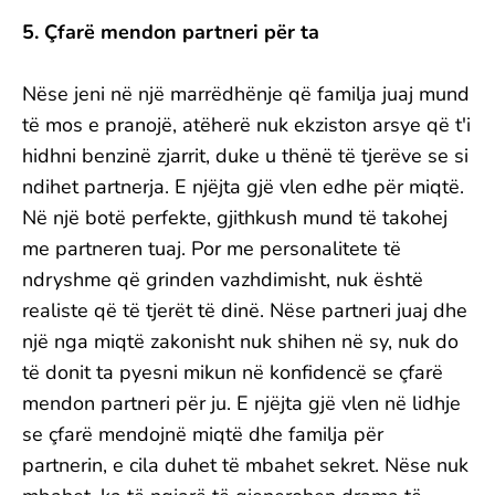
5. Çfarë mendon partneri për ta
Nëse jeni në një marrëdhënje që familja juaj mund
të mos e pranojë, atëherë nuk ekziston arsye që t'i
hidhni benzinë zjarrit, duke u thënë të tjerëve se si
ndihet partnerja. E njëjta gjë vlen edhe për miqtë.
Në një botë perfekte, gjithkush mund të takohej
me partneren tuaj. Por me personalitete të
ndryshme që grinden vazhdimisht, nuk është
realiste që të tjerët të dinë. Nëse partneri juaj dhe
një nga miqtë zakonisht nuk shihen në sy, nuk do
të donit ta pyesni mikun në konfidencë se çfarë
mendon partneri për ju. E njëjta gjë vlen në lidhje
se çfarë mendojnë miqtë dhe familja për
partnerin, e cila duhet të mbahet sekret. Nëse nuk