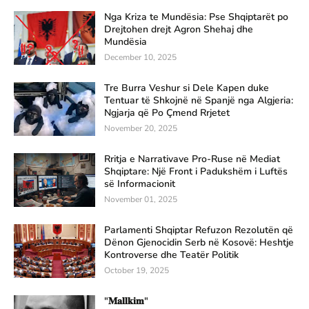
Nga Kriza te Mundësia: Pse Shqiptarët po
Drejtohen drejt Agron Shehaj dhe
Mundësia
December 10, 2025
Tre Burra Veshur si Dele Kapen duke
Tentuar të Shkojnë në Spanjë nga Algjeria:
Ngjarja që Po Çmend Rrjetet
November 20, 2025
Rritja e Narrativave Pro-Ruse në Mediat
Shqiptare: Një Front i Padukshëm i Luftës
së Informacionit
November 01, 2025
Parlamenti Shqiptar Refuzon Rezolutën që
Dënon Gjenocidin Serb në Kosovë: Heshtje
Kontroverse dhe Teatër Politik
October 19, 2025
"𝐌𝐚𝐥𝐥𝐤𝐢𝐦"