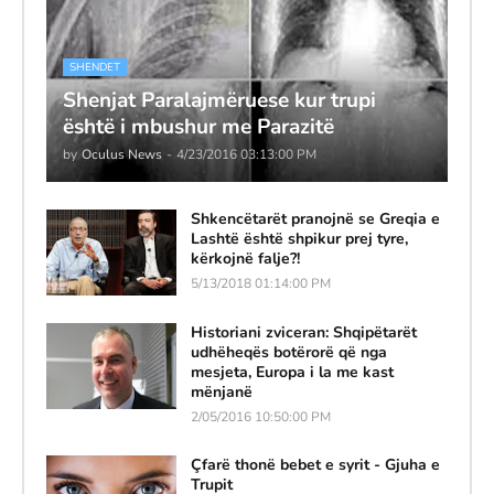
SHENDET
Shenjat Paralajmëruese kur trupi
është i mbushur me Parazitë
by
Oculus News
-
4/23/2016 03:13:00 PM
Shkencëtarët pranojnë se Greqia e
Lashtë është shpikur prej tyre,
kërkojnë falje?!
5/13/2018 01:14:00 PM
Historiani zviceran: Shqipëtarët
udhëheqës botërorë që nga
mesjeta, Europa i la me kast
mënjanë
2/05/2016 10:50:00 PM
Çfarë thonë bebet e syrit - Gjuha e
Trupit