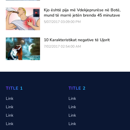
Kjo është pija më Vdekjeprurëse në Botë,
mund të marrë jetën brenda 45 minutave
5/07/2017 03:09:00 PM
10 Karakteristikat negative të Ujorit
7/02/2017 02:54:00 AM
TITLE 1
TITLE 2
Link
Link
Link
Link
Link
Link
Link
Link