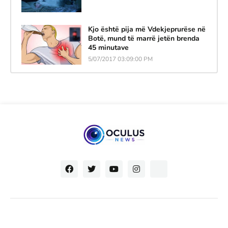
Kjo është pija më Vdekjeprurëse në
Botë, mund të marrë jetën brenda
45 minutave
5/07/2017 03:09:00 PM