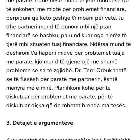
me paratë. Edhe nëse mund të jetë tunduese që
të ankoheni me miqtë për problemet financiare,
përpiquni që këto çështje t'i mbani për vete. Ju
dhe partneri mund të punoni mbi një plan
financiarë së bashku, pa u ndikuar nga njerëz të
tjerë mbi situatën tuaj financiare. Ndërsa mund të
dëshironi t'u hapeni miqve për problemet tuaja
me paratë, kjo mund të gjenerojë më shumë
probleme se sa të zgjidhë. Dr. Terri Orbuk thotë
se të flasësh për paratë me partnerin, është
mënyra më e mirë. Planifikoni kohë për të
diskutuar për problemet me paratë, për të
diskutuar diçka që do mbetet brenda martesës.
3. Detajet e argumenteve