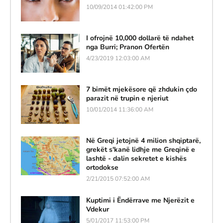
10/09/2014 01:42:00 PM
I ofrojnë 10,000 dollarë të ndahet
nga Burri; Pranon Ofertën
4/23/2019 12:03:00 AM
7 bimët mjekësore që zhdukin çdo
parazit në trupin e njeriut
10/01/2014 11:36:00 AM
Në Greqi jetojnë 4 milion shqiptarë,
grekët s'kanë lidhje me Greqinë e
lashtë - dalin sekretet e kishës
ortodokse
2/21/2015 07:52:00 AM
Kuptimi i Ëndërrave me Njerëzit e
Vdekur
5/01/2017 11:53:00 PM