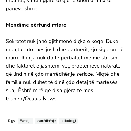
mbahet, ka të ngjarë të gjenerohen drama të
panevojshme.
Mendime përfundimtare
Sekretet nuk janë gjithmonë diçka e keqe. Duke i
mbajtur ato mes jush dhe partnerit, kjo siguron që
marrëdhënja nuk do të përballet më me stresin
dhe faktorët e jashtëm, veç problemeve natyrale
që lindin në çdo marrëdhënje serioze. Miqtë dhe
familja nuk duhet të dinë çdo detaj të martesës
suaj. Është mirë që disa gjëra të mos
thuhen!/Oculus News
Tags
Familja
Marrëdhënje
psikologji