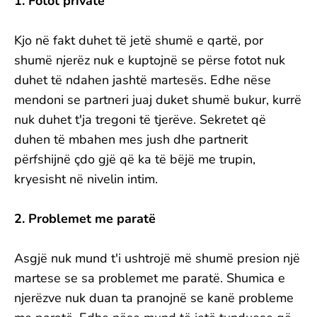
1. Fotot private
Kjo në fakt duhet të jetë shumë e qartë, por
shumë njerëz nuk e kuptojnë se përse fotot nuk
duhet të ndahen jashtë martesës. Edhe nëse
mendoni se partneri juaj duket shumë bukur, kurrë
nuk duhet t'ja tregoni të tjerëve. Sekretet që
duhen të mbahen mes jush dhe partnerit
përfshijnë çdo gjë që ka të bëjë me trupin,
kryesisht në nivelin intim.
2. Problemet me paratë
Asgjë nuk mund t'i ushtrojë më shumë presion një
martese se sa problemet me paratë. Shumica e
njerëzve nuk duan ta pranojnë se kanë probleme