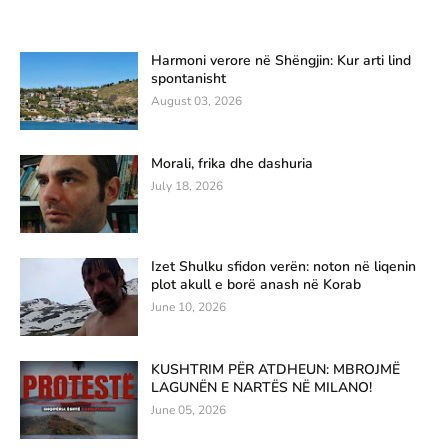
Harmoni verore në Shëngjin: Kur arti lind
spontanisht
August 03, 2026
Morali, frika dhe dashuria
July 18, 2026
Izet Shulku sfidon verën: noton në liqenin
plot akull e borë anash në Korab
June 10, 2026
KUSHTRIM PËR ATDHEUN: MBROJMË
LAGUNËN E NARTËS NË MILANO!
June 05, 2026