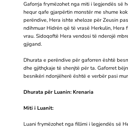
Gaforrja frymëzohet nga miti i legjendës së he
hequr qafe gjarpërtin monstër me shume kok
perëndive, Hera ishte xheloze për Zeusin pasi 
ndihmuar Hidrën që të vrasë Herkulin, Hera ft
vrau. Sidoqoftë Hera vendosi të nderojë mbre
gjigand.
Dhurata e perëndive për gaforren është besni
dhe gjithçkaje të shenjtë për ta. Gaforret bë
besnikëri ndonjëherë është e verbër pasi mun
Dhurata për Luanin: Krenaria
Miti i Luanit:
Luani frymëzohet nga fillimi i legjendës së H