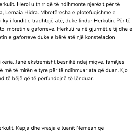
rkulit. Heroi u thirr që të ndihmonte njerëzit për të
a, Lernaia Hidra. Mbretëresha e plotëfuqishme e
ky i fundit e tradhtojë atë, duke lindur Herkulin. Për të
oi mbretin e gaforreve. Herkuli ra në gjurmët e tij dhe 
tin e gaforreve duke e bërë atë një konstelacion
këria. Janë ekstremisht besnikë ndaj miqve, familjes
jnë më të mirën e tyre për të ndihmuar ata që duan. Kjo
d të bëjë që të përfundojnë të lënduar.
erkulit. Kapja dhe vrasja e luanit Nemean që