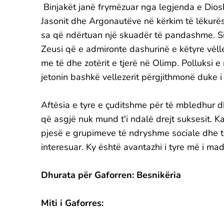
Binjakët janë frymëzuar nga legjenda e Diosku
Jasonit dhe Argonautëve në kërkim të lëkurës s
sa që ndërtuan një skuadër të pandashme. Sid
Zeusi që e admironte dashurinë e këtyre vëllez
me të dhe zotërit e tjerë në Olimp. Polluksi e
jetonin bashkë vellezerit përgjithmonë duke i
Aftësia e tyre e çuditshme për të mbledhur 
që asgjë nuk mund t'i ndalë drejt suksesit. K
pjesë e grupimeve të ndryshme sociale dhe t
interesuar. Ky është avantazhi i tyre më i ma
Dhurata për Gaforren: Besnikëria
Miti i Gaforres: