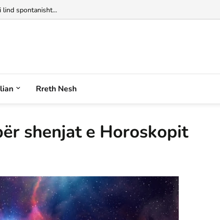
alian
Rreth Nesh
për shenjat e Horoskopit