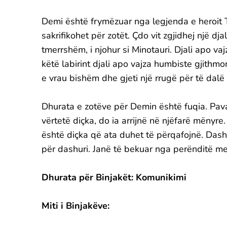
Demi është frymëzuar nga legjenda e heroit T
sakrifikohet për zotët. Çdo vit zgjidhej një dja
tmerrshëm, i njohur si Minotauri. Djali apo va
këtë labirint djali apo vajza humbiste gjithm
e vrau bishëm dhe gjeti një rrugë për të dalë n
Dhurata e zotëve për Demin është fuqia. Pav
vërtetë diçka, do ia arrijnë në njëfarë mënyre
është diçka që ata duhet të përqafojnë. Dashu
për dashuri. Janë të bekuar nga perënditë me
Dhurata për Binjakët: Komunikimi
Miti i Binjakëve: