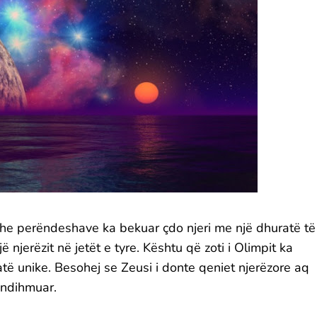
dhe perëndeshave ka bekuar çdo njeri me një dhuratë të
 njerëzit në jetët e tyre. Kështu që zoti i Olimpit ka
të unike. Besohej se Zeusi i donte qeniet njerëzore aq
 ndihmuar.