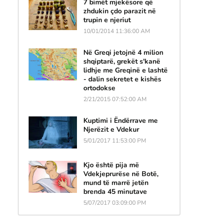
7 bimët mjekësore që
zhdukin çdo parazit në
trupin e njeriut
10/01/2014 11:36:00 AM
Në Greqi jetojnë 4 milion
shqiptarë, grekët s'kanë
lidhje me Greqinë e lashtë
- dalin sekretet e kishës
ortodokse
2/21/2015 07:52:00 AM
Kuptimi i Ëndërrave me
Njerëzit e Vdekur
5/01/2017 11:53:00 PM
Kjo është pija më
Vdekjeprurëse në Botë,
mund të marrë jetën
brenda 45 minutave
5/07/2017 03:09:00 PM