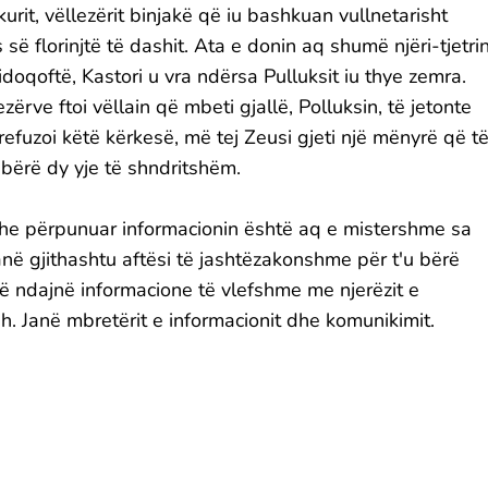
rit, vëllezërit binjakë që iu bashkuan vullnetarisht
ë florinjtë të dashit. Ata e donin aq shumë njëri-tjetrin
oqoftë, Kastori u vra ndërsa Pulluksit iu thye zemra.
ërve ftoi vëllain që mbeti gjallë, Polluksin, të jetonte
 refuzoi këtë kërkesë, më tej Zeusi gjeti një mënyrë që t
 bërë dy yje të shndritshëm.
dhe përpunuar informacionin është aq e mistershme sa
anë gjithashtu aftësi të jashtëzakonshme për t'u bërë
ë ndajnë informacione të vlefshme me njerëzit e
dh. Janë mbretërit e informacionit dhe komunikimit.