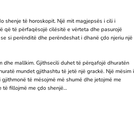
o shenje të horoskopit. Një mit magjepsës i cili i
ë që të përfaqësojë cilësitë e vërteta dhe pasurojë
ë se si perënditë dhe perëndeshat i dhanë çdo njeriu një
m dhe mallkim. Gjithsecili duhet të përqafojë dhuratën
dhuratë mundet gjithashtu të jetë një grackë. Një mësim i
i gjithmonë të mësojmë më shumë dhe jetojmë me
e të fillojmë me çdo shenjë...