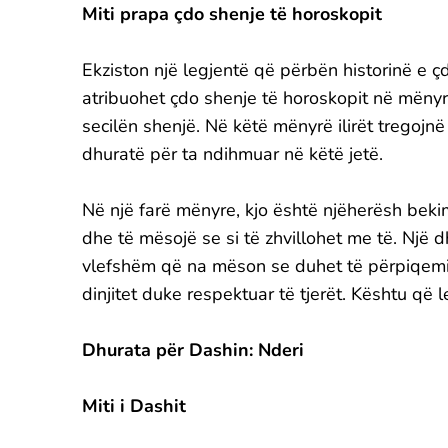
Miti prapa çdo shenje të horoskopit
Ekziston një legjentë që përbën historinë e çd
atribuohet çdo shenje të horoskopit në mënyr
secilën shenjë. Në këtë mënyrë ilirët tregojn
dhuratë për ta ndihmuar në këtë jetë.
Në një farë mënyre, kjo është njëherësh beki
dhe të mësojë se si të zhvillohet me të. Një 
vlefshëm që na mëson se duhet të përpiqem
dinjitet duke respektuar të tjerët. Kështu që l
Dhurata për Dashin: Nderi
Miti i Dashit