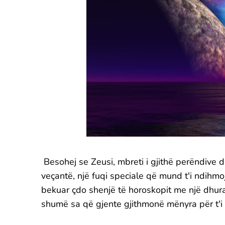
Besohej se Zeusi, mbreti i gjithë perëndive 
veçantë, një fuqi speciale që mund t'i ndihmojë
bekuar çdo shenjë të horoskopit me një dhura
shumë sa që gjente gjithmonë mënyra për t'i