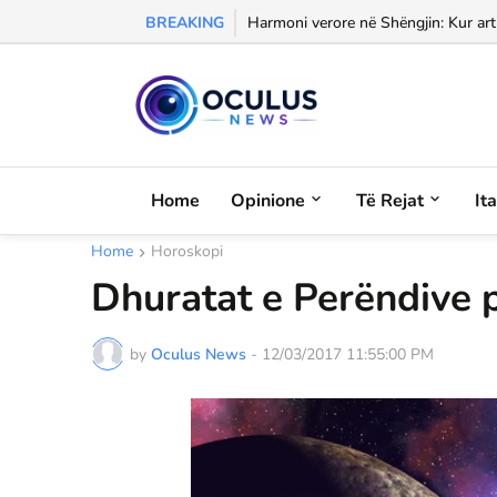
BREAKING
Morali, frika dhe dashuria...
Home
Opinione
Të Rejat
It
Home
Horoskopi
Dhuratat e Perëndive 
by
Oculus News
-
12/03/2017 11:55:00 PM