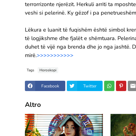
terrorrizonte njerëzit. Herkuli arriti ta mposh
veshi si pelerinë. Ky gëzof i pa penetrueshëm
Lëkura e luanit të fuqishëm është simbol kre
të logjikshme dhe fjalët e shëmtuara. Pelerina
duhet të vijë nga brenda dhe jo nga jashtë. 
mirë.
>>>>>>>>>>>
Tags
Horoskopi
Facebook
Twitter
Altro