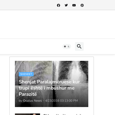
SHENDET
Shenjat Paralajmëruese kur
trupi është i mbushur me
Parazitë
by
Oculus News
-
4/23/2016 03:13:00 PM