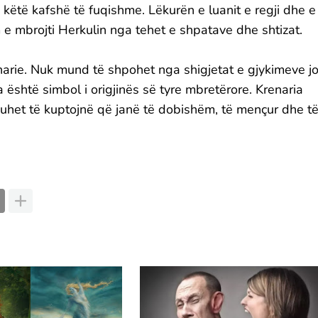
te këtë kafshë të fuqishme. Lëkurën e luanit e regji dhe e
 e mbrojti Herkulin nga tehet e shpatave dhe shtizat.
narie. Nuk mund të shpohet nga shigjetat e gjykimeve j
 është simbol i origjinës së tyre mbretërore. Krenaria
Duhet të kuptojnë që janë të dobishëm, të mençur dhe t