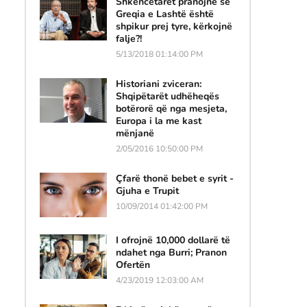
Shkencëtarët pranojnë se
Greqia e Lashtë është
shpikur prej tyre, kërkojnë
falje?!
5/13/2018 01:14:00 PM
Historiani zviceran:
Shqipëtarët udhëheqës
botërorë që nga mesjeta,
Europa i la me kast
mënjanë
2/05/2016 10:50:00 PM
Çfarë thonë bebet e syrit -
Gjuha e Trupit
10/09/2014 01:42:00 PM
I ofrojnë 10,000 dollarë të
ndahet nga Burri; Pranon
Ofertën
4/23/2019 12:03:00 AM