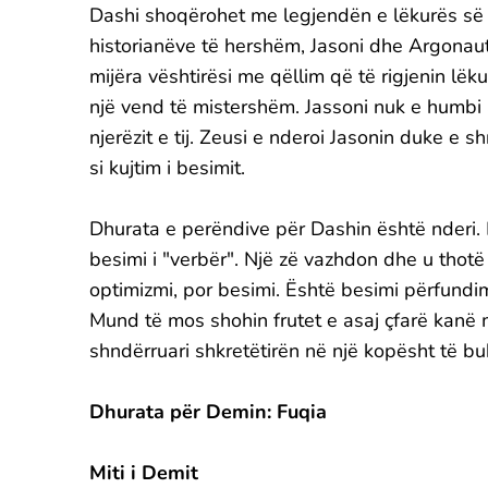
Dashi shoqërohet me legjendën e lëkurës së da
historianëve të hershëm, Jasoni dhe Argonau
mijëra vështirësi me qëllim që të rigjenin lëku
një vend të mistershëm. Jassoni nuk e humbi
njerëzit e tij. Zeusi e nderoi Jasonin duke e s
si kujtim i besimit.
Dhurata e perëndive për Dashin është nderi.
besimi i "verbër". Një zë vazhdon dhe u thotë
optimizmi, por besimi. Është besimi përfundi
Mund të mos shohin frutet e asaj çfarë kanë m
shndërruari shkretëtirën në një kopësht të bu
Dhurata për Demin: Fuqia
Miti i Demit