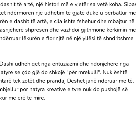
shit të artë, një histori më e vjetër sa vetë koha. Sipa
tët ndërmorën një udhëtim të gjatë duke u përballur me
rën e dashit të artë, e cila ishte fshehur dhe mbajtur në
 asnjëherë shpresën dhe vazhdoi gjithmonë kërkimin me
hndërruar lëkurën e florinjtë në një yllësi të shndritshme
 Dashi udhëhiqet nga entuziazmi dhe ndonjëherë nga
 atyre se çdo gjë do shkojë "për mrekulli". Nuk është
mtarë tek zotët dhe prandaj Deshet janë nderuar me të.
bjellur por natyra kreative e tyre nuk do pushojë së
kur me erë të mirë.