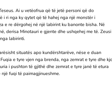
eseus. Ai u vetëofrua që të jetë personi që do
lë i ri nga ky qytet që të hahej nga një monstër i
jza e re dërgohej në një labirint ku banonte bisha. Në
onë, derisa Minotauri e gjente dhe ushqehej me të. Zeusi
ga labirinti.
arësisht situatës apo kundërshtarëve, nëse e duan
. Fuqia e tyre vjen nga brenda, nga zemrat e tyre dhe kj
ria i pushton të gjithë dhe zemrat e tyre janë të etura
 një fuqi të paimagjinueshme.