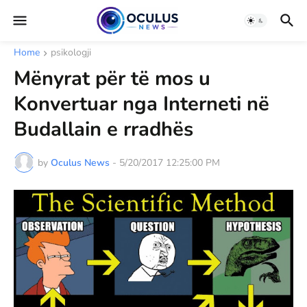
Home
psikologji
Mënyrat për të mos u
Konvertuar nga Interneti në
Budallain e rradhës
by
Oculus News
-
5/20/2017 12:25:00 PM