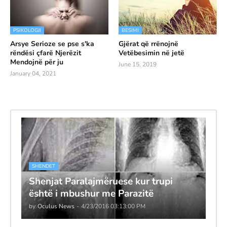
PSIKOLOGJI
BESIMI
Arsye Serioze se pse s'ka
Gjërat që rrënojnë
rëndësi çfarë Njerëzit
Vetëbesimin në jetë
Mendojnë për ju
June 15, 2019
January 04, 2021
SHENDET
Shenjat Paralajmëruese kur trupi
është i mbushur me Parazitë
by
Oculus News
-
4/23/2016 03:13:00 PM