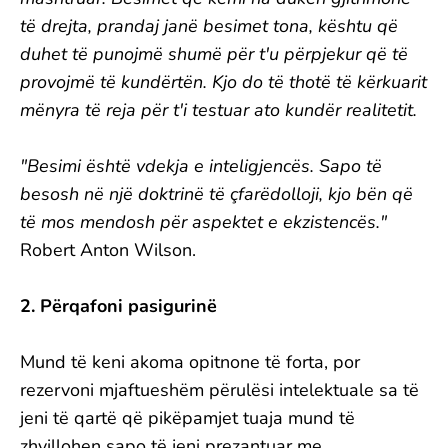
të drejta, prandaj janë besimet tona, kështu që
duhet të punojmë shumë për t'u përpjekur që të
provojmë të kundërtën. Kjo do të thotë të kërkuarit
mënyra të reja për t'i testuar ato kundër realitetit.
"Besimi është vdekja e inteligjencës. Sapo të
besosh në një doktrinë të çfarëdolloji, kjo bën që
të mos mendosh për aspektet e ekzistencës."
Robert Anton Wilson.
2. Përqafoni pasigurinë
Mund të keni akoma opitnone të forta, por
rezervoni mjaftueshëm përulësi intelektuale sa të
jeni të qartë që pikëpamjet tuaja mund të
zhvillohen sapo të jeni prezantuar me