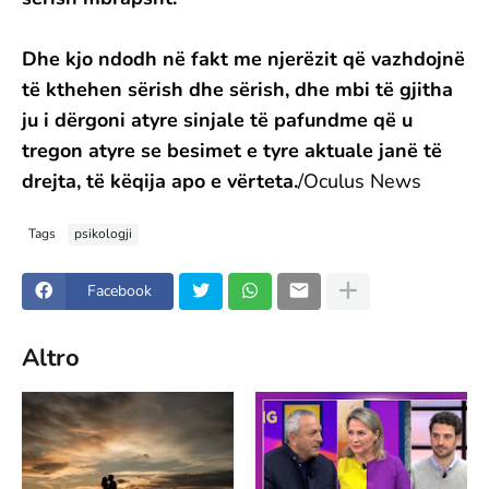
Dhe kjo ndodh në fakt me njerëzit që vazhdojnë
të kthehen sërish dhe sërish, dhe mbi të gjitha
ju i dërgoni atyre sinjale të pafundme që u
tregon atyre se besimet e tyre aktuale janë të
drejta, të këqija apo e vërteta.
/Oculus News
Tags
psikologji
Facebook
Altro