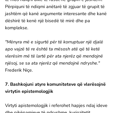
Përpiquni të ndiqmi anëtarë të zgjuar të grupit të
jashtëm që kanë argumente interesante dhe kanë
dëshirë të kenë një bisedë të mirë dhe pa
komplekse.
"Mënyra më e sigurtë për të korruptuar një djalë
apo vajzë të re është ta mësosh atë që të ketë
vlerësim më të lartë për ata njerëz që mendojnë
njësoj, se sa ata njerëz që mendojnë ndryshe."
Frederik Niçe.
7. Bashkojuni atyre komuniteteve që vlerësojnë
virtytin epistemologjik
Virtyti apistemologjik i referohet hapjes ndaj ideve
dhe pikëpamjeve të ndryshme, kuriozitetit,