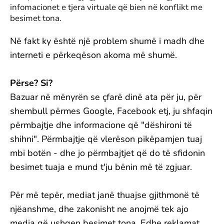
infomacionet e tjera virtuale që bien në konflikt me
besimet tona.
Në fakt ky është një problem shumë i madh dhe
interneti e përkeqëson akoma më shumë.
Përse? Si?
Bazuar në mënyrën se çfarë dinë ata për ju, për
shembull përmes Google, Facebook etj, ju shfaqin
përmbajtje dhe informacione që "dëshironi të
shihni". Përmbajtje që vlerëson pikëpamjen tuaj
mbi botën - dhe jo përmbajtjet që do të sfidonin
besimet tuaja e mund t'ju bënin më të zgjuar.
Për më tepër, mediat janë thuajse gjithmonë të
njëanshme, dhe zakonisht ne anojmë tek ajo
media që ushqen besimet tona. Edhe reklamat