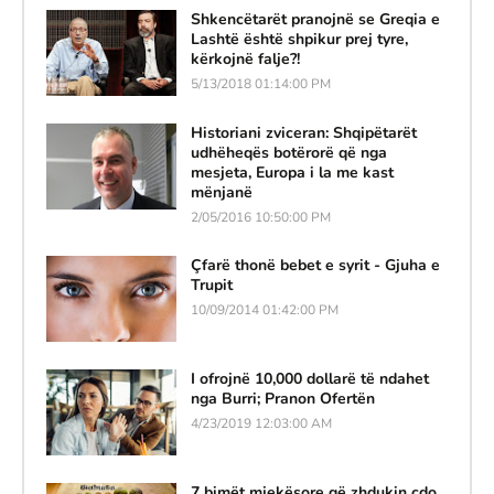
Shkencëtarët pranojnë se Greqia e
Lashtë është shpikur prej tyre,
kërkojnë falje?!
5/13/2018 01:14:00 PM
Historiani zviceran: Shqipëtarët
udhëheqës botërorë që nga
mesjeta, Europa i la me kast
mënjanë
2/05/2016 10:50:00 PM
Çfarë thonë bebet e syrit - Gjuha e
Trupit
10/09/2014 01:42:00 PM
I ofrojnë 10,000 dollarë të ndahet
nga Burri; Pranon Ofertën
4/23/2019 12:03:00 AM
7 bimët mjekësore që zhdukin çdo