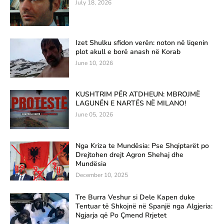
July 18, 2026
Izet Shulku sfidon verën: noton në liqenin
plot akull e borë anash në Korab
June 10, 2026
KUSHTRIM PËR ATDHEUN: MBROJMË
LAGUNËN E NARTËS NË MILANO!
June 05, 2026
Nga Kriza te Mundësia: Pse Shqiptarët po
Drejtohen drejt Agron Shehaj dhe
Mundësia
December 10, 2025
Tre Burra Veshur si Dele Kapen duke
Tentuar të Shkojnë në Spanjë nga Algjeria:
Ngjarja që Po Çmend Rrjetet