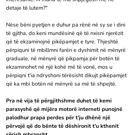
detaje të lutem?"
Nëse bëni pyetjen e duhur pa rënë në sy se i dini
të gjitha, do keni mundësinë që të nxisni njerëzit
që të ekzaminojnë pikëpamjet e tyre. Thjeshtë
përpiquni të mbillmni farën e dyshimit në mënyrë
graduale, në mënyrë që pikpamja për botën të
ekzaminohet në një kohë më të vonë, mos u
përpiqni t'ia ndryshoni tërësisht dikujt pikëpamjet
që ka mbi botën në mënyrë sa më të shpejtë.
Pra në vija të përgjithshme duhet të kemi
parasyshë që mijëra motorë interneti punojnë
palodhur prapa perdes për t'ju dhënë një
përvojë që do bënte të dëshironit t'u kthenit
sërish mbrapsht.