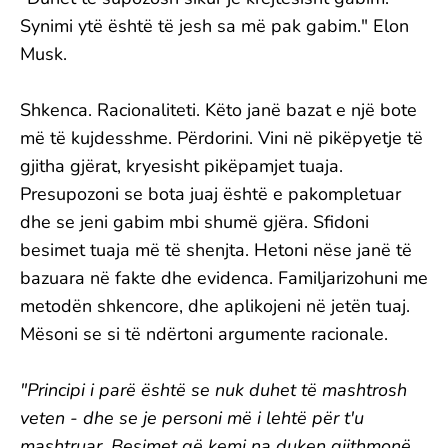
Synimi ytë është të jesh sa më pak gabim." Elon
Musk.
Shkenca. Racionaliteti. Këto janë bazat e një bote
më të kujdesshme. Përdorini. Vini në pikëpyetje të
gjitha gjërat, kryesisht pikëpamjet tuaja.
Presupozoni se bota juaj është e pakompletuar
dhe se jeni gabim mbi shumë gjëra. Sfidoni
besimet tuaja më të shenjta. Hetoni nëse janë të
bazuara në fakte dhe evidenca. Familjarizohuni me
metodën shkencore, dhe aplikojeni në jetën tuaj.
Mësoni se si të ndërtoni argumente racionale.
"Principi i parë është se nuk duhet të mashtrosh
veten - dhe se je personi më i lehtë për t'u
mashtruar. Besimet që kemi na duken gjithmonë