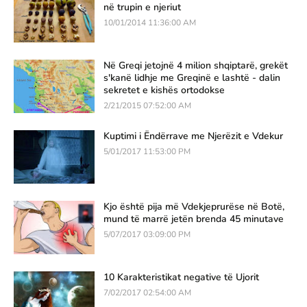
në trupin e njeriut
10/01/2014 11:36:00 AM
Në Greqi jetojnë 4 milion shqiptarë, grekët
s'kanë lidhje me Greqinë e lashtë - dalin
sekretet e kishës ortodokse
2/21/2015 07:52:00 AM
Kuptimi i Ëndërrave me Njerëzit e Vdekur
5/01/2017 11:53:00 PM
Kjo është pija më Vdekjeprurëse në Botë,
mund të marrë jetën brenda 45 minutave
5/07/2017 03:09:00 PM
10 Karakteristikat negative të Ujorit
7/02/2017 02:54:00 AM