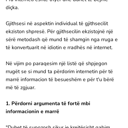
diçka.
Gjithsesi në aspektin individual të gjithsecilit
ekziston shpresë. Për gjithsecilin ekzistojnë një
sërë metodash që mund të shamgin nga rruga e
të konvertuarit në idiotin e rradhës në internet.
Në vijim po paraqesim një listë që shpjegon
rrugët se si mund ta përdorim internetin për të
marrë informacion të besueshëm e për t'u bërë
më të zgjuar.
1. Përdorni argumenta të fortë mbi
informacionin e marrë
"Duhet të supozosh sikur je krejtësisht gabim.