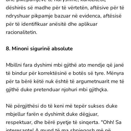
dëshirës së madhe për të vërtetën, aftësive për të
ndryshuar pikpamje bazuar në evidenca, aftësisë
për të identifikuar anësitë dhe aplikuar
racionalitetin.
8. Minoni sigurinë absolute
Mbillni fara dyshimi mbi gjithë ato mendje që janë
të bindur për korrektësinë e botës së tyre. Mënyra
për ta bërë këtë nuk është të argumetnuarit me të
gjithë duke pretenduar njohuri mbi gjithçka.
Në përgjithësi do të keni më tepër sukses duke
mbjellur farën e dyshimit duke dëgjuar,
respektuar, dhe bërë pyetje të sinqerta. "Ohh! Sa
interesante! A mund të ma shpjegosh më në