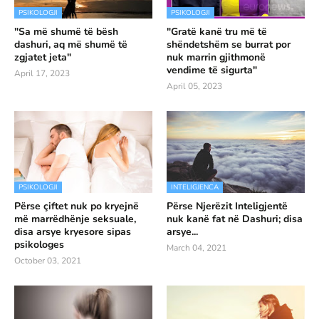
PSIKOLOGJI
PSIKOLOGJI
"Sa më shumë të bësh
"Gratë kanë tru më të
dashuri, aq më shumë të
shëndetshëm se burrat por
zgjatet jeta"
nuk marrin gjithmonë
vendime të sigurta"
April 17, 2023
April 05, 2023
PSIKOLOGJI
INTELIGJENCA
Përse çiftet nuk po kryejnë
Përse Njerëzit Inteligjentë
më marrëdhënje seksuale,
nuk kanë fat në Dashuri; disa
disa arsye kryesore sipas
arsye...
psikologes
March 04, 2021
October 03, 2021