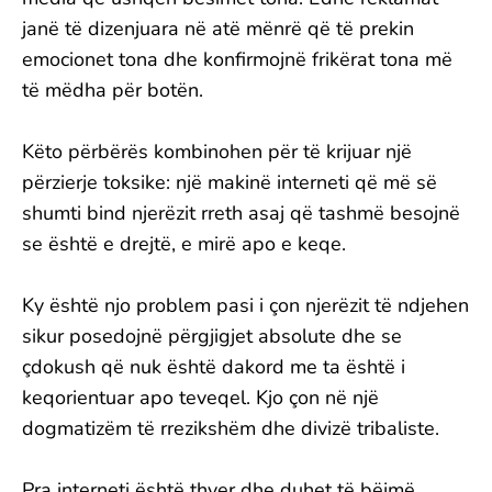
janë të dizenjuara në atë mënrë që të prekin
emocionet tona dhe konfirmojnë frikërat tona më
të mëdha për botën.
Këto përbërës kombinohen për të krijuar një
përzierje toksike: një makinë interneti që më së
shumti bind njerëzit rreth asaj që tashmë besojnë
se është e drejtë, e mirë apo e keqe.
Ky është njo problem pasi i çon njerëzit të ndjehen
sikur posedojnë përgjigjet absolute dhe se
çdokush që nuk është dakord me ta është i
keqorientuar apo teveqel. Kjo çon në një
dogmatizëm të rrezikshëm dhe divizë tribaliste.
Pra interneti është thyer dhe duhet të bëjmë