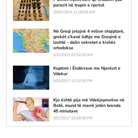
parazit në trupin e njeriut
10/01/2014 11:36:00 AM
Në Greqi jetojnë 4 milion shqiptarë,
grekët s'kanë lidhje me Greqinë e
lashtë - dalin sekretet e kishës
ortodokse
2/21/2015 07:52:00 AM
Kuptimi i Ëndërrave me Njerëzit e
Vdekur
5/01/2017 11:53:00 PM
Kjo është pija më Vdekjeprurëse në
Botë, mund të marrë jetën brenda
45 minutave
5/07/2017 03:09:00 PM