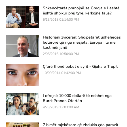
Shkencëtarët pranojnë se Greqia e Lashtë
është shpikur prej tyre, kërkojnë falje?!
5/13/2018 01:14:00 PM
Historiani zviceran: Shqipëtarët udhëheqës
botërorë që nga mesjeta, Europa i la me
kast mënjanë
2/05/2016 10:50:00 PM
Çfarë thonë bebet e syrit - Gjuha e Trupit
10/09/2014 01:42:00 PM
I ofrojnë 10,000 dollarë të ndahet nga
Burri; Pranon Ofertën
4/23/2019 12:03:00 AM
7 bimët mjekësore që zhdukin çdo parazit