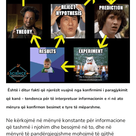
Është i ditur fakti që njerëzit vuajnë nga konfirmimi i paragjykimit
që kanë - tendenca për të interpretuar informacionin e ri në ato
mënyra që konfirmon besimet e tyre të mëparshme.
Ne kërkojmë në mënyrë konstante për informacione
që tashmë i njohim dhe besojmë në to, dhe në
mënyrë të pandërgjegjshme mohojmë të gjithë