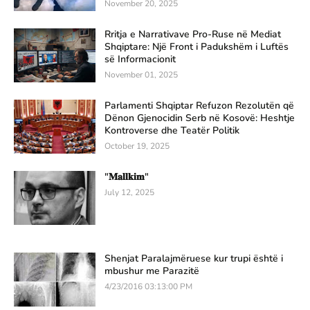
November 20, 2025
Rritja e Narrativave Pro-Ruse në Mediat
Shqiptare: Një Front i Padukshëm i Luftës
së Informacionit
November 01, 2025
Parlamenti Shqiptar Refuzon Rezolutën që
Dënon Gjenocidin Serb në Kosovë: Heshtje
Kontroverse dhe Teatër Politik
October 19, 2025
"𝐌𝐚𝐥𝐥𝐤𝐢𝐦"
July 12, 2025
Shenjat Paralajmëruese kur trupi është i
mbushur me Parazitë
4/23/2016 03:13:00 PM