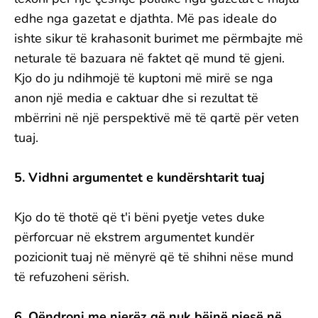
edhe nga gazetat e djathta. Më pas ideale do
ishte sikur të krahasonit burimet me përmbajte më
neturale të bazuara në faktet që mund të gjeni.
Kjo do ju ndihmojë të kuptoni më mirë se nga
anon një media e caktuar dhe si rezultat të
mbërrini në një perspektivë më të qartë për veten
tuaj.
5. Vidhni argumentet e kundërshtarit tuaj
Kjo do të thotë që t'i bëni pyetje vetes duke
përforcuar në ekstrem argumentet kundër
pozicionit tuaj në mënyrë që të shihni nëse mund
të refuzoheni sërish.
6. Qëndroni me njerëz që nuk bëjnë pjesë në