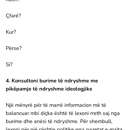
Çfarë?
Kur?
Përse?
Si?
4. Konsultoni burime të ndryshme me
pikëpamje të ndryshme ideologjike
Një mënyrë për të marrë informacion më të
balancuar mbi diçka është të lexoni rreth saj nga
burime dhe anësi të ndryshme. Për shembull,
lexoni për një çështje politike nga gazetat e majta