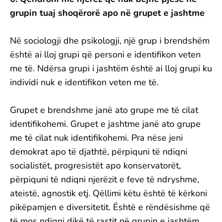
grupin tuaj shoqërorë apo në grupet e jashtme
Në sociologji dhe psikologji, një grup i brendshëm
është ai lloj grupi që personi e identifikon veten
me të. Ndërsa grupi i jashtëm është ai lloj grupi ku
individi nuk e identifikon veten me të.
Grupet e brendshme janë ato grupe me të cilat
identifikohemi. Grupet e jashtme janë ato grupe
me të cilat nuk identifikohemi. Pra nëse jeni
demokrat apo të djathtë, përpiquni të ndiqni
socialistët, progresistët apo konservatorët,
përpiquni të ndiqni njerëzit e feve të ndryshme,
ateistë, agnostik etj. Qëllimi këtu është të kërkoni
pikëpamjen e diversitetit. Është e rëndësishme që
të mos ndiqni dikë të rastit në grupin e jashtëm.