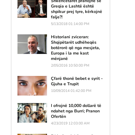
Shkencëtarët pranojnë se
Greqia e Lashtë është
shpikur prej tyre, kërkojnë
falje?!
5/13/2018 01:14:00 PM
Historiani zviceran:
Shqipëtarët udhëheqës
botërorë që nga mesjeta,
Europa i la me kast
mënjanë
2/05/2016 10:50:00 PM
Çfarë thonë bebet e syrit -
Gjuha e Trupit
10/09/2014 01:42:00 PM
I ofrojnë 10,000 dollarë të
ndahet nga Burri; Pranon
Ofertën
4/23/2019 12:03:00 AM