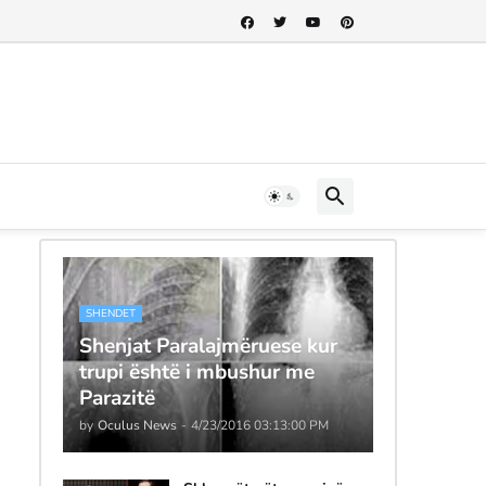
SHENDET
Shenjat Paralajmëruese kur
trupi është i mbushur me
Parazitë
by
Oculus News
-
4/23/2016 03:13:00 PM