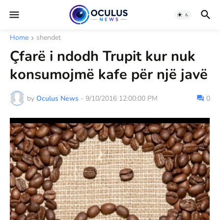
Home
shendet
Çfarë i ndodh Trupit kur nuk
konsumojmë kafe për një javë
by
Oculus News
-
9/10/2016 12:00:00 PM
0