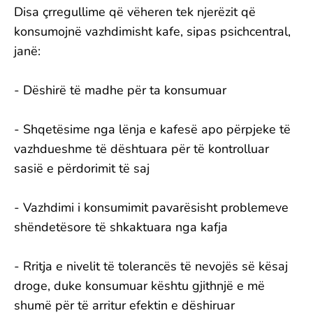
Disa çrregullime që vëheren tek njerëzit që
konsumojnë vazhdimisht kafe, sipas psichcentral,
janë:
- Dëshirë të madhe për ta konsumuar
- Shqetësime nga lënja e kafesë apo përpjeke të
vazhdueshme të dështuara për të kontrolluar
sasië e përdorimit të saj
- Vazhdimi i konsumimit pavarësisht problemeve
shëndetësore të shkaktuara nga kafja
- Rritja e nivelit të tolerancës të nevojës së kësaj
droge, duke konsumuar kështu gjithnjë e më
shumë për të arritur efektin e dëshiruar