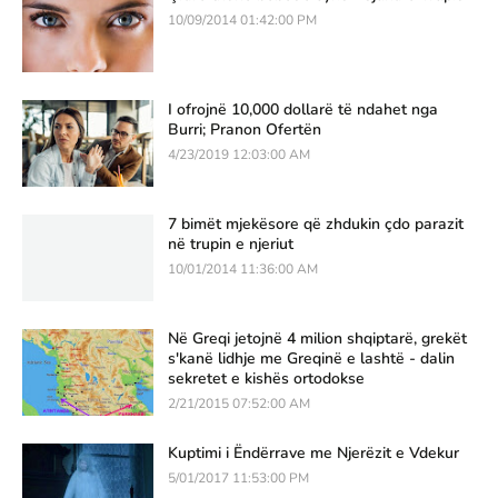
10/09/2014 01:42:00 PM
I ofrojnë 10,000 dollarë të ndahet nga
Burri; Pranon Ofertën
4/23/2019 12:03:00 AM
7 bimët mjekësore që zhdukin çdo parazit
në trupin e njeriut
10/01/2014 11:36:00 AM
Në Greqi jetojnë 4 milion shqiptarë, grekët
s'kanë lidhje me Greqinë e lashtë - dalin
sekretet e kishës ortodokse
2/21/2015 07:52:00 AM
Kuptimi i Ëndërrave me Njerëzit e Vdekur
5/01/2017 11:53:00 PM