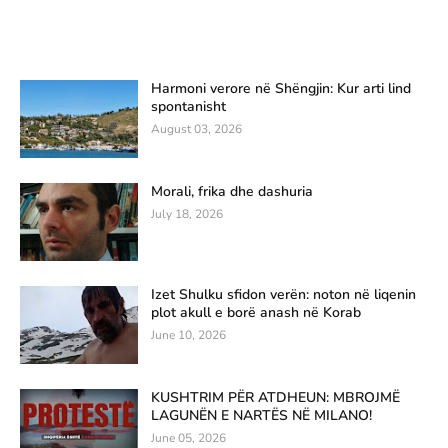
Harmoni verore në Shëngjin: Kur arti lind
spontanisht
August 03, 2026
Morali, frika dhe dashuria
July 18, 2026
Izet Shulku sfidon verën: noton në liqenin
plot akull e borë anash në Korab
June 10, 2026
KUSHTRIM PËR ATDHEUN: MBROJMË
LAGUNËN E NARTËS NË MILANO!
June 05, 2026