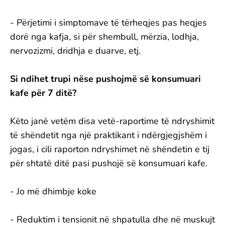
- Përjetimi i simptomave të tërheqjes pas heqjes
dorë nga kafja, si për shembull, mërzia, lodhja,
nervozizmi, dridhja e duarve, etj.
Si ndihet trupi nëse pushojmë së konsumuari
kafe për 7 ditë?
Këto janë vetëm disa vetë-raportime të ndryshimit
të shëndetit nga një praktikant i ndërgjegjshëm i
jogas, i cili raporton ndryshimet në shëndetin e tij
për shtatë ditë pasi pushojë së konsumuari kafe.
- Jo më dhimbje koke
- Reduktim i tensionit në shpatulla dhe në muskujt