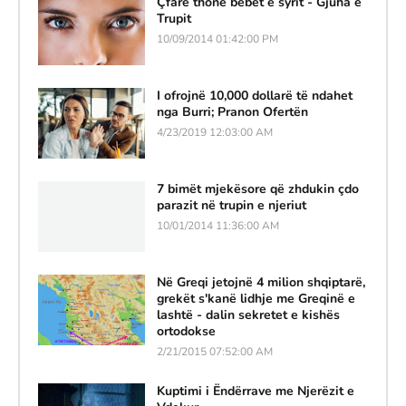
Çfarë thonë bebet e syrit - Gjuha e
Trupit
10/09/2014 01:42:00 PM
I ofrojnë 10,000 dollarë të ndahet
nga Burri; Pranon Ofertën
4/23/2019 12:03:00 AM
7 bimët mjekësore që zhdukin çdo
parazit në trupin e njeriut
10/01/2014 11:36:00 AM
Në Greqi jetojnë 4 milion shqiptarë,
grekët s'kanë lidhje me Greqinë e
lashtë - dalin sekretet e kishës
ortodokse
2/21/2015 07:52:00 AM
Kuptimi i Ëndërrave me Njerëzit e