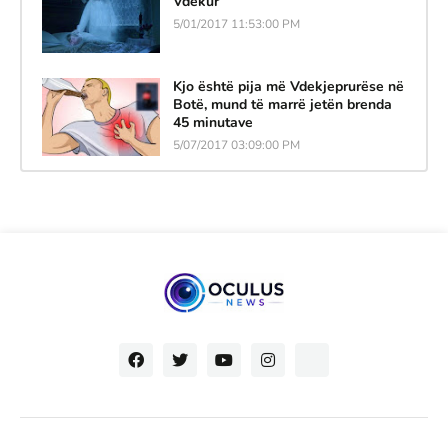
Vdekur
5/01/2017 11:53:00 PM
Kjo është pija më Vdekjeprurëse në
Botë, mund të marrë jetën brenda
45 minutave
5/07/2017 03:09:00 PM