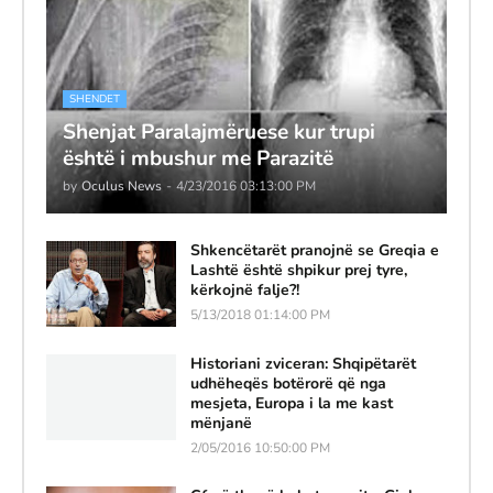
SHENDET
Shenjat Paralajmëruese kur trupi
është i mbushur me Parazitë
by
Oculus News
-
4/23/2016 03:13:00 PM
Shkencëtarët pranojnë se Greqia e
Lashtë është shpikur prej tyre,
kërkojnë falje?!
5/13/2018 01:14:00 PM
Historiani zviceran: Shqipëtarët
udhëheqës botërorë që nga
mesjeta, Europa i la me kast
mënjanë
2/05/2016 10:50:00 PM