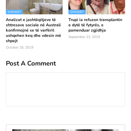
SHENDET
SHENDET
Analizat e jashtëqitjeve të
Trupi ia refuzon transplantin
shtresave sociale në Australi
e dytë të fytyrës, e
konfirmojnë se të varfërit
pamenduar zgjidhja
ushqehen keq dhe vdesin më
September 23, 2019
shpejt
October 18, 2019
Post A Comment