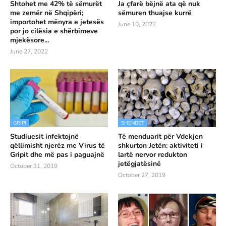
Shtohet me 42% të sëmurët
Ja çfarë bëjnë ata që nuk
me zemër në Shqipëri;
sëmuren thuajse kurrë
importohet mënyra e jetesës
June 10, 2022
por jo cilësia e shërbimeve
mjekësore...
June 27, 2022
GRIPI
SHENDET
Studiuesit infektojnë
Të menduarit për Vdekjen
qëllimisht njerëz me Virus të
shkurton Jetën: aktiviteti i
Gripit dhe më pas i paguajnë
lartë nervor redukton
jetëgjatësinë
October 31, 2019
October 27, 2019