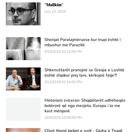
"𝐌𝐚𝐥𝐥𝐤𝐢𝐦"
July 12, 2025
Shenjat Paralajmëruese kur trupi është i
mbushur me Parazitë
4/23/2016 03:13:00 PM
Shkencëtarët pranojnë se Greqia e Lashtë
është shpikur prej tyre, kërkojnë falje?!
5/13/2018 01:14:00 PM
Historiani zviceran: Shqipëtarët udhëheqës
botërorë që nga mesjeta, Europa i la me
kast mënjanë
2/05/2016 10:50:00 PM
Çfarë thonë bebet e syrit - Gjuha e Trupit