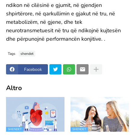
ndikon në cilësinë e gjumit, në gjendjen
shpirtërore, në qarkullimin e gjakut në tru, në
metabolizëm, në gjene, dhe tek
neurotransmetuesit në tru që ndikojnë kujtesën
dhe përpunojnë performancën konjitive. .
Tags
shendet
Facebook
Altro
SHENDET
SHENDET