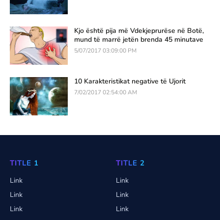
Kjo është pija më Vdekjeprurëse në Botë,
mund të marrë jetën brenda 45 minutave
5/07/2017 03:09:00 PM
10 Karakteristikat negative të Ujorit
7/02/2017 02:54:00 AM
TITLE 1
TITLE 2
Link
Link
Link
Link
Link
Link