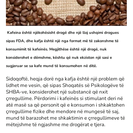
Kafeina është njëkohësisht drogë dhe një lloj ushqimi drogues
sipas FDA, dhe kafja është një nga format më të zakonshme të
konsumimit të kafeinës. Megjithëse është një drogë, nuk
konsiderohet e dëmshme, kështu që nuk ekziston një sasi e
sugjeruar se sa kafe mund të konsumohen në ditë.
Sidoqoftë, heqja dorë nga kafja është një problem që
lidhet me vesin, që sipas Shoqatës së Psikologëve të
SHBA-ve, konsiderohet një substancë që nxit
çrregullime. Përdorimi i kafeinës si stimulant deri në
atë masë sa që personit që e konsumon i shkaktohen
çrregullime fizike dhe mendore në mungesë të saj,
mund të barazohet me shkaktimin e çrregullimeve të
mëtejshme të ngjashme me drogërat e tjera.