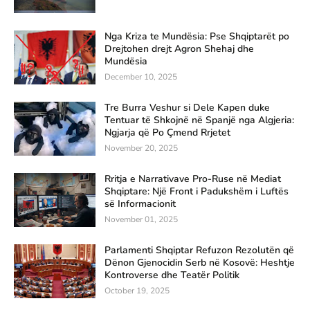
Nga Kriza te Mundësia: Pse Shqiptarët po
Drejtohen drejt Agron Shehaj dhe
Mundësia
December 10, 2025
Tre Burra Veshur si Dele Kapen duke
Tentuar të Shkojnë në Spanjë nga Algjeria:
Ngjarja që Po Çmend Rrjetet
November 20, 2025
Rritja e Narrativave Pro-Ruse në Mediat
Shqiptare: Një Front i Padukshëm i Luftës
së Informacionit
November 01, 2025
Parlamenti Shqiptar Refuzon Rezolutën që
Dënon Gjenocidin Serb në Kosovë: Heshtje
Kontroverse dhe Teatër Politik
October 19, 2025