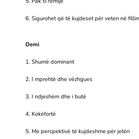
5. Pak si fëmijë
6. Sigurohet që të kujdeset për veten në filli
Demi
1. Shumë dominant
2. I mprehtë dhe vëzhgues
3. I ndjeshëm dhe i butë
4. Kokëfortë
5. Me perspektivë të kujdeshme për jetën