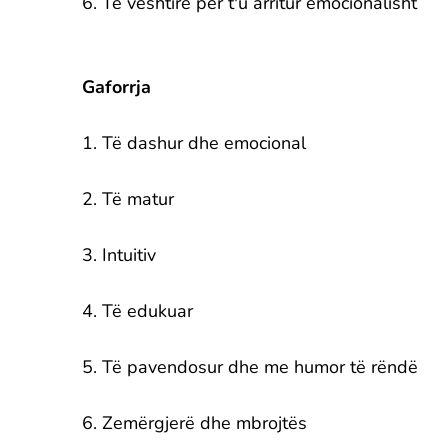
6. Të vështirë për t'u arritur emocionalisht
Gaforrja
1. Të dashur dhe emocional
2. Të matur
3. Intuitiv
4. Të edukuar
5. Të pavendosur dhe me humor të rëndë
6. Zemërgjerë dhe mbrojtës