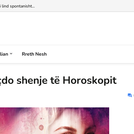
 lind spontanisht...
alian
Rreth Nesh
çdo shenje të Horoskopit