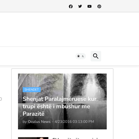
SHENDET
Shenjat Paralajmëruese kur
0
trupi është i mbushur me
Parazitë
by
Oculus News
-
4/23/2016 03:13:00 PM