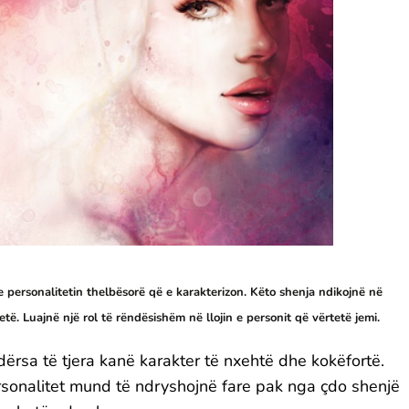
e personalitetin thelbësorë që e karakterizon. Këto shenja ndikojnë në
etë. Luajnë një rol të rëndësishëm në llojin e personit që vërtetë jemi.
dërsa të tjera kanë karakter të nxehtë dhe kokëfortë.
rsonalitet mund të ndryshojnë fare pak nga çdo shenjë