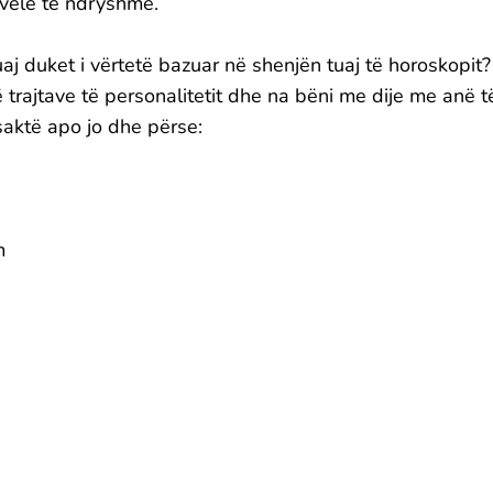
ivele të ndryshme.
uaj duket i vërtetë bazuar në shenjën tuaj të horoskopit?
 trajtave të personalitetit dhe na bëni me dije me anë t
aktë apo jo dhe përse:
m