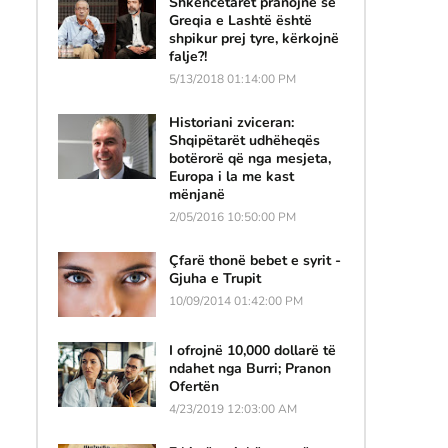
Shkencëtarët pranojnë se
Greqia e Lashtë është
shpikur prej tyre, kërkojnë
falje?!
5/13/2018 01:14:00 PM
Historiani zviceran:
Shqipëtarët udhëheqës
botërorë që nga mesjeta,
Europa i la me kast
mënjanë
2/05/2016 10:50:00 PM
Çfarë thonë bebet e syrit -
Gjuha e Trupit
10/09/2014 01:42:00 PM
I ofrojnë 10,000 dollarë të
ndahet nga Burri; Pranon
Ofertën
4/23/2019 12:03:00 AM