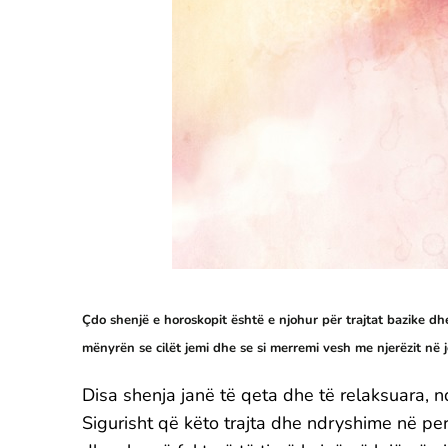
Çdo shenjë e horoskopit është e njohur për trajtat bazike dh
mënyrën se cilët jemi dhe se si merremi vesh me njerëzit në j
Disa shenja janë të qeta dhe të relaksuara, n
Sigurisht që këto trajta dhe ndryshime në pe