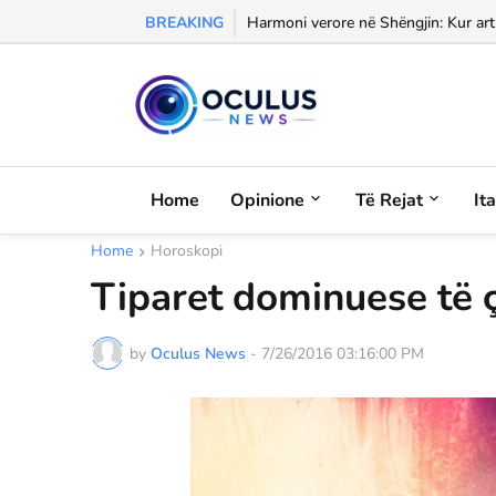
BREAKING
Morali, frika dhe dashuria...
Harmoni verore në Shëngjin: Kur arti
Home
Opinione
Të Rejat
It
Home
Horoskopi
Tiparet dominuese të 
by
Oculus News
-
7/26/2016 03:16:00 PM