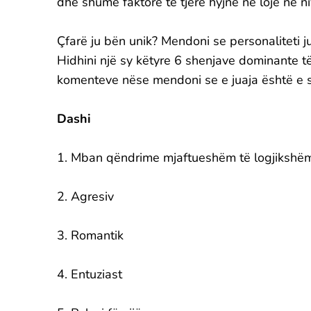
dhe shumë faktorë të tjerë hyjnë në lojë në n
Çfarë ju bën unik? Mendoni se personaliteti j
Hidhini një sy këtyre 6 shenjave dominante të
komenteve nëse mendoni se e juaja është e s
Dashi
1. Mban qëndrime mjaftueshëm të logjikshë
2. Agresiv
3. Romantik
4. Entuziast