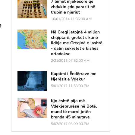
7 bimët mjekësore që
zhdukin çdo parazit në
trupin e njeriut
10/01/2014 11:36:00 AM
ë
Në Greqi jetojnë 4 milion
shqiptarë, grekët s'kanë
lidhje me Greqinë e lashtë
- dalin sekretet e kishës
ortodokse
2/21/2015 07:52:00 AM
Kuptimi i Ëndërrave me
Njerëzit e Vdekur
5/01/2017 11:53:00 PM
Kjo është pija më
Vdekjeprurëse në Botë,
mund të marrë jetën
brenda 45 minutave
5/07/2017 03:09:00 PM