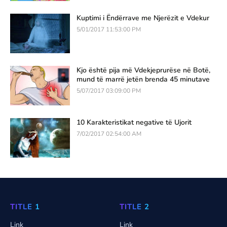
Kuptimi i Ëndërrave me Njerëzit e Vdekur
5/01/2017 11:53:00 PM
Kjo është pija më Vdekjeprurëse në Botë,
mund të marrë jetën brenda 45 minutave
5/07/2017 03:09:00 PM
10 Karakteristikat negative të Ujorit
7/02/2017 02:54:00 AM
TITLE 1
TITLE 2
Link
Link