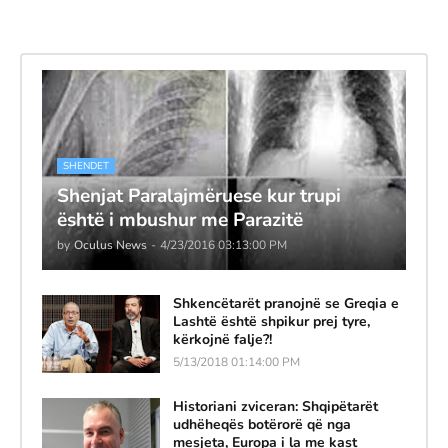
SHENDET
Shenjat Paralajmëruese kur trupi
është i mbushur me Parazitë
by
Oculus News
-
4/23/2016 03:13:00 PM
Shkencëtarët pranojnë se Greqia e
Lashtë është shpikur prej tyre,
kërkojnë falje?!
5/13/2018 01:14:00 PM
Historiani zviceran: Shqipëtarët
udhëheqës botërorë që nga
mesjeta, Europa i la me kast