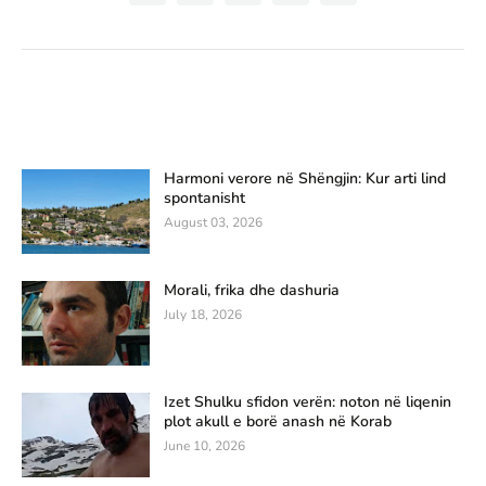
Harmoni verore në Shëngjin: Kur arti lind
spontanisht
August 03, 2026
Morali, frika dhe dashuria
July 18, 2026
Izet Shulku sfidon verën: noton në liqenin
plot akull e borë anash në Korab
June 10, 2026