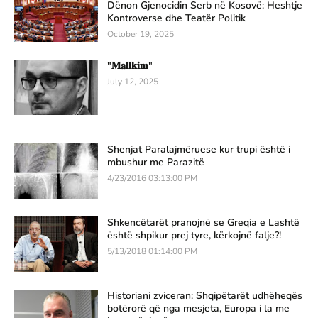
Dënon Gjenocidin Serb në Kosovë: Heshtje
Kontroverse dhe Teatër Politik
October 19, 2025
"𝐌𝐚𝐥𝐥𝐤𝐢𝐦"
July 12, 2025
Shenjat Paralajmëruese kur trupi është i
mbushur me Parazitë
4/23/2016 03:13:00 PM
Shkencëtarët pranojnë se Greqia e Lashtë
është shpikur prej tyre, kërkojnë falje?!
5/13/2018 01:14:00 PM
Historiani zviceran: Shqipëtarët udhëheqës
botërorë që nga mesjeta, Europa i la me