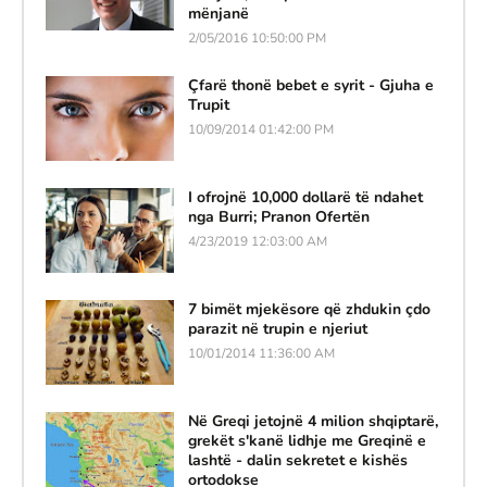
mënjanë
2/05/2016 10:50:00 PM
Çfarë thonë bebet e syrit - Gjuha e
Trupit
10/09/2014 01:42:00 PM
I ofrojnë 10,000 dollarë të ndahet
nga Burri; Pranon Ofertën
4/23/2019 12:03:00 AM
7 bimët mjekësore që zhdukin çdo
parazit në trupin e njeriut
10/01/2014 11:36:00 AM
Në Greqi jetojnë 4 milion shqiptarë,
grekët s'kanë lidhje me Greqinë e
lashtë - dalin sekretet e kishës
ortodokse