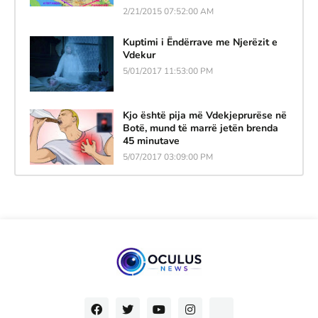
2/21/2015 07:52:00 AM
Kuptimi i Ëndërrave me Njerëzit e
Vdekur
5/01/2017 11:53:00 PM
Kjo është pija më Vdekjeprurëse në
Botë, mund të marrë jetën brenda
45 minutave
5/07/2017 03:09:00 PM