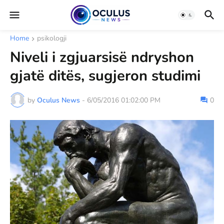
Home
psikologji
Niveli i zgjuarsisë ndryshon
gjatë ditës, sugjeron studimi
by
Oculus News
-
6/05/2016 01:02:00 PM
0