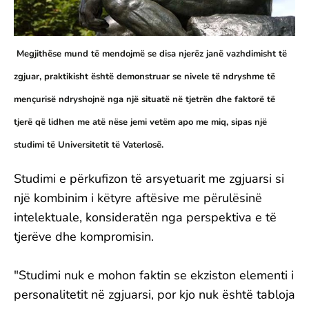
Megjithëse mund të mendojmë se disa njerëz janë vazhdimisht të
zgjuar, praktikisht është demonstruar se nivele të ndryshme të
mençurisë ndryshojnë nga një situatë në tjetrën dhe faktorë të
tjerë që lidhen me atë nëse jemi vetëm apo me miq, sipas një
studimi të Universitetit të Vaterlosë.
Studimi e përkufizon të arsyetuarit me zgjuarsi si
një kombinim i këtyre aftësive me përulësinë
intelektuale, konsideratën nga perspektiva e të
tjerëve dhe kompromisin.
"Studimi nuk e mohon faktin se ekziston elementi i
personalitetit në zgjuarsi, por kjo nuk është tabloja