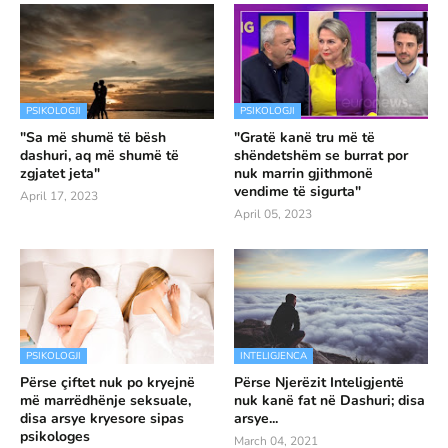
PSIKOLOGJI
PSIKOLOGJI
"Sa më shumë të bësh
"Gratë kanë tru më të
dashuri, aq më shumë të
shëndetshëm se burrat por
zgjatet jeta"
nuk marrin gjithmonë
vendime të sigurta"
April 17, 2023
April 05, 2023
PSIKOLOGJI
INTELIGJENCA
Përse çiftet nuk po kryejnë
Përse Njerëzit Inteligjentë
më marrëdhënje seksuale,
nuk kanë fat në Dashuri; disa
disa arsye kryesore sipas
arsye...
psikologes
March 04, 2021