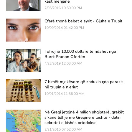
kast mënjanë
2/05/2016 10:50:00 PM
Çfarë thonë bebet e syrit - Gjuha e Trupit
10/09/2014 01:42:00 PM
I ofrojnë 10,000 dollarë të ndahet nga
Burri; Pranon Ofertën
4/23/2019 12:03:00 AM
7 bimët mjekësore që zhdukin çdo parazit
në trupin e njeriut
10/01/2014 11:36:00 AM
Në Greqi jetojnë 4 milion shqiptarë, grekët
s'kanë lidhje me Greqinë e lashtë - dalin
sekretet e kishës ortodokse
2/21/2015 07:52:00 AM