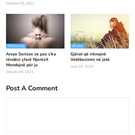
October 03, 2021
PSIKOLOGJI
BESIMI
Arsye Serioze se pse s'ka
Gjërat që rrënojnë
rëndësi çfarë Njerëzit
Vetëbesimin në jetë
Mendojnë për ju
June 15, 2019
January 04, 2021
Post A Comment