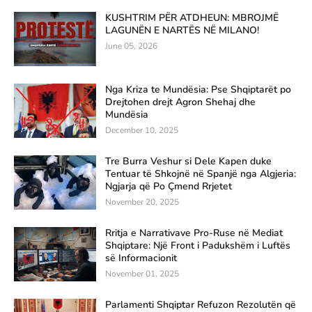
KUSHTRIM PËR ATDHEUN: MBROJMË
LAGUNËN E NARTËS NË MILANO!
June 05, 2026
Nga Kriza te Mundësia: Pse Shqiptarët po
Drejtohen drejt Agron Shehaj dhe
Mundësia
December 10, 2025
Tre Burra Veshur si Dele Kapen duke
Tentuar të Shkojnë në Spanjë nga Algjeria:
Ngjarja që Po Çmend Rrjetet
November 20, 2025
Rritja e Narrativave Pro-Ruse në Mediat
Shqiptare: Një Front i Padukshëm i Luftës
së Informacionit
November 01, 2025
Parlamenti Shqiptar Refuzon Rezolutën që