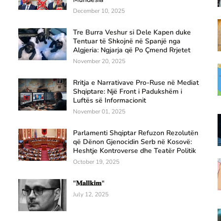
December 10, 2025
Tre Burra Veshur si Dele Kapen duke
Tentuar të Shkojnë në Spanjë nga
Algjeria: Ngjarja që Po Çmend Rrjetet
November 20, 2025
Rritja e Narrativave Pro-Ruse në Mediat
Shqiptare: Një Front i Padukshëm i
Luftës së Informacionit
November 01, 2025
Parlamenti Shqiptar Refuzon Rezolutën
që Dënon Gjenocidin Serb në Kosovë:
Heshtje Kontroverse dhe Teatër Politik
October 19, 2025
"𝐌𝐚𝐥𝐥𝐤𝐢𝐦"
July 12, 2025