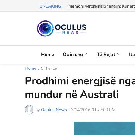
BREAKING
Morali, frika dhe dashuria...
Home
Opinione
Të Rejat
It
Home
Shkencë
Prodhimi energjisë nga
mundur në Australi
by
Oculus News
-
3/14/2016 01:27:00 PM