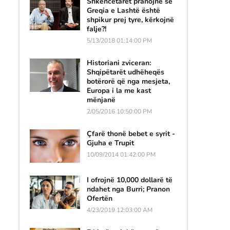
Shkencëtarët pranojnë se
Greqia e Lashtë është
shpikur prej tyre, kërkojnë
falje?!
5/13/2018 01:14:00 PM
Historiani zviceran:
Shqipëtarët udhëheqës
botërorë që nga mesjeta,
Europa i la me kast
mënjanë
2/05/2016 10:50:00 PM
Çfarë thonë bebet e syrit -
Gjuha e Trupit
10/09/2014 01:42:00 PM
I ofrojnë 10,000 dollarë të
ndahet nga Burri; Pranon
Ofertën
4/23/2019 12:03:00 AM