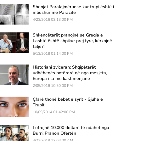
Shenjat Paralajmëruese kur trupi është i
mbushur me Parazitë
4/23/2016 03:13:00 PM
Shkencëtarët pranojnë se Greqia e
Lashtë është shpikur prej tyre, kërkojnë
falje?!
5/13/2018 01:14:00 PM
Historiani zviceran: Shqipëtarët
udhëheqës botërorë që nga mesjeta,
Europa i la me kast mënjanë
2/05/2016 10:50:00 PM
Çfarë thonë bebet e syrit - Gjuha e
Trupit
10/09/2014 01:42:00 PM
I ofrojnë 10,000 dollarë të ndahet nga
Burri; Pranon Ofertën
4/23/2019 12:03:00 AM