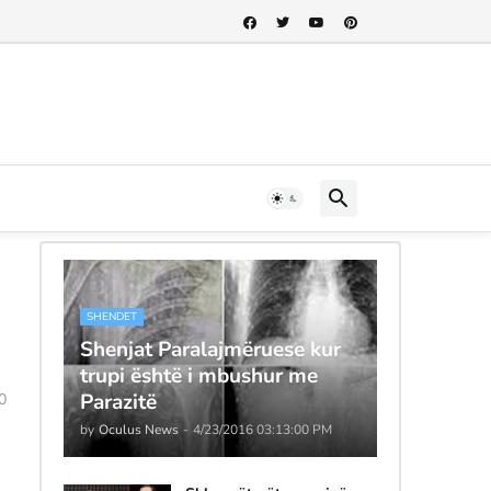
SHENDET
Shenjat Paralajmëruese kur
trupi është i mbushur me
Parazitë
0
by
Oculus News
-
4/23/2016 03:13:00 PM