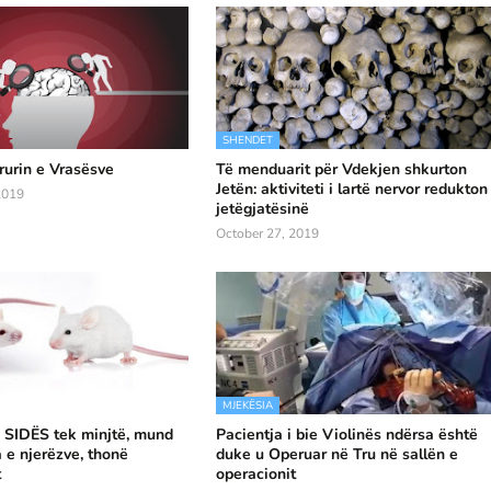
SHENDET
rurin e Vrasësve
Të menduarit për Vdekjen shkurton
Jetën: aktiviteti i lartë nervor redukton
2019
jetëgjatësinë
October 27, 2019
MJEKËSIA
 SIDËS tek minjtë, mund
Pacientja i bie Violinës ndërsa është
a e njerëzve, thonë
duke u Operuar në Tru në sallën e
t
operacionit