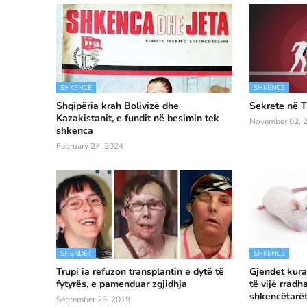
SHKENCË
SHKENCË
Shqipëria krah Bolivizë dhe
Sekrete në T
Kazakistanit, e fundit në besimin tek
November 02, 
shkenca
February 27, 2024
SHENDET
SHKENCË
Trupi ia refuzon transplantin e dytë të
Gjendet kura
fytyrës, e pamenduar zgjidhja
të vijë rradh
shkencëtarë
September 23, 2019