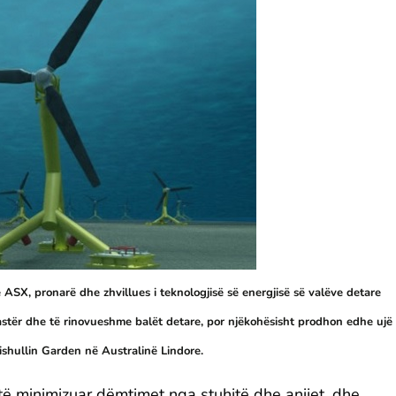
ASX, pronarë dhe zhvillues i teknologjisë së energjisë së valëve detare
pastër dhe të rinovueshme balët detare, por njëkohësisht prodhon edhe ujë
 ishullin Garden në Australinë Lindore.
 të minimizuar dëmtimet nga stuhitë dhe anijet, dhe