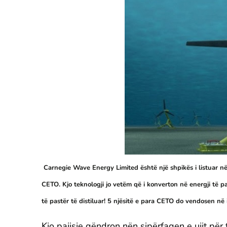
Carnegie Wave Energy Limited është një shpikës i listuar në 
CETO. Kjo teknologji jo vetëm që i konverton në energji të 
të pastër të distiluar! 5 njësitë e para CETO do vendosen në
Kjo pajisje qëndron nën sipërfaqen e ujit për