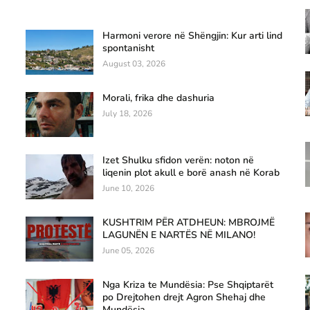
Harmoni verore në Shëngjin: Kur arti lind
spontanisht
August 03, 2026
Morali, frika dhe dashuria
July 18, 2026
Izet Shulku sfidon verën: noton në
liqenin plot akull e borë anash në Korab
June 10, 2026
KUSHTRIM PËR ATDHEUN: MBROJMË
LAGUNËN E NARTËS NË MILANO!
June 05, 2026
Nga Kriza te Mundësia: Pse Shqiptarët
po Drejtohen drejt Agron Shehaj dhe
Mundësia