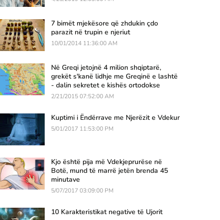
7 bimët mjekësore që zhdukin çdo
parazit në trupin e njeriut
10/01/2014 11:36:00 AM
Në Greqi jetojnë 4 milion shqiptarë,
grekët s'kanë lidhje me Greqinë e lashtë
- dalin sekretet e kishës ortodokse
2/21/2015 07:52:00 AM
Kuptimi i Ëndërrave me Njerëzit e Vdekur
5/01/2017 11:53:00 PM
Kjo është pija më Vdekjeprurëse në
Botë, mund të marrë jetën brenda 45
minutave
5/07/2017 03:09:00 PM
10 Karakteristikat negative të Ujorit