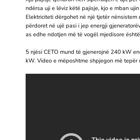
ndërsa uji e lëviz këtë pajisje, kjo e mban uj
Elektriciteti dërgohet në një tjetër nënsiste
përdoret në ujë pasi i jep energji gjeneratorë
as edhe ndotjen më të vogël mjedisore është 
5 njësi CETO mund të gjenerojnë 240 kW ene
kW. Video e mëposhtme shpjegon më tepër rre