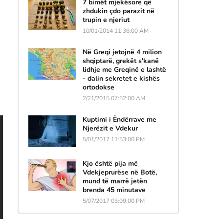
7 bimët mjekësore që
zhdukin çdo parazit në
trupin e njeriut
10/01/2014 11:36:00 AM
Në Greqi jetojnë 4 milion
shqiptarë, grekët s'kanë
lidhje me Greqinë e lashtë
- dalin sekretet e kishës
ortodokse
2/21/2015 07:52:00 AM
Kuptimi i Ëndërrave me
Njerëzit e Vdekur
5/01/2017 11:53:00 PM
Kjo është pija më
Vdekjeprurëse në Botë,
mund të marrë jetën
brenda 45 minutave
5/07/2017 03:09:00 PM