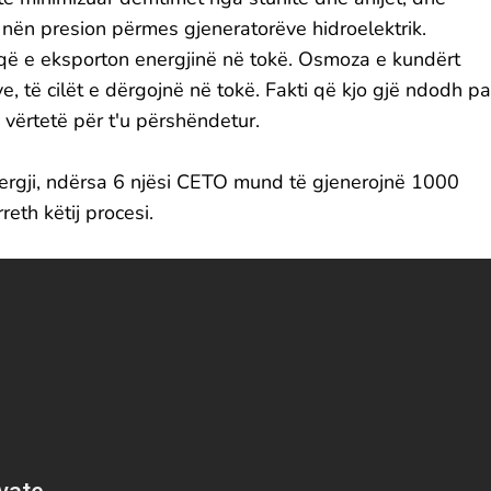
in nën presion përmes gjeneratorëve hidroelektrik.
m që e eksporton energjinë në tokë. Osmoza e kundërt
ve, të cilët e dërgojnë në tokë. Fakti që kjo gjë ndodh pa
vërtetë për t'u përshëndetur.
rgji, ndërsa 6 njësi CETO mund të gjenerojnë 1000
th këtij procesi.