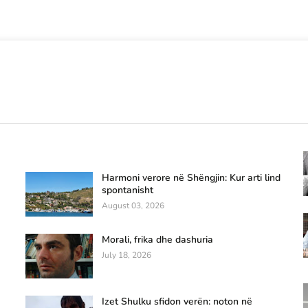
Harmoni verore në Shëngjin: Kur arti lind
spontanisht
August 03, 2026
Morali, frika dhe dashuria
July 18, 2026
Izet Shulku sfidon verën: noton në