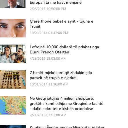
Europa i la me kast mënjanë
2/05/2016 10:50:00 PM
Çfarë thonë bebet e syrit - Gjuha e
Trupit
10/09/2014 01:42:00 PM
I ofrojnë 10,000 dollarë të ndahet nga
Burri; Pranon Ofertën
4/23/2019 12:03:00 AM
7 bimët mjekësore që zhdukin çdo
parazit në trupin e njeriut
10/01/2014 11:36:00 AM
Në Greqi jetojnë 4 milion shqiptarë,
grekët s'kanë lidhje me Greqinë e lashtë
- dalin sekretet e kishës ortodokse
2/21/2015 07:52:00 AM
Kuptimi i Ëndërrave me Njerëzit e Vdekur