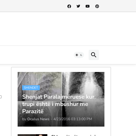
SHENDET
Shenjat Paralajmëruese kur
0
trupi është i mbushur me
Parazitë
by
Oculus News
-
4/23/2016 03:13:00 PM