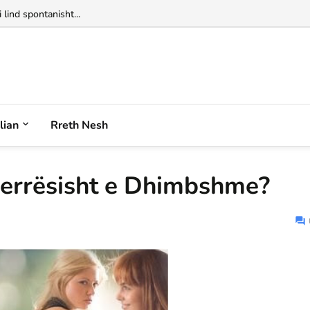
 lind spontanisht...
alian
Rreth Nesh
merrësisht e Dhimbshme?