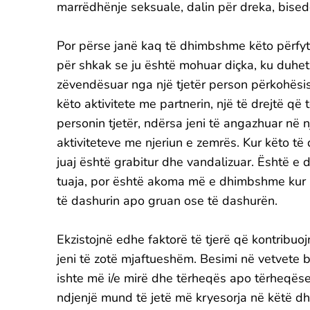
marrëdhënje seksuale, dalin për dreka, bisedo
Por përse janë kaq të dhimbshme këto përfyt
për shkak se ju është mohuar diçka, ku duhet t
zëvendësuar nga një tjetër person përkohësish
këto aktivitete me partnerin, një të drejtë që
personin tjetër, ndërsa jeni të angazhuar në 
aktiviteteve me njeriun e zemrës. Kur këto të
juaj është grabitur dhe vandalizuar. Është e
tuaja, por është akoma më e dhimbshme kur pa
të dashurin apo gruan ose të dashurën.
Ekzistojnë edhe faktorë të tjerë që kontribuoj
jeni të zotë mjaftueshëm. Besimi në vetvete bi
ishte më i/e mirë dhe tërheqës apo tërheqëse.
ndjenjë mund të jetë më kryesorja në këtë dh