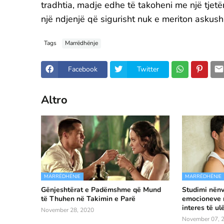
tradhtia, madje edhe të takoheni me një tjetë
një ndjenjë që sigurisht nuk e meriton askush
Tags
Marrëdhënje
Facebook
Twitter
Altro
MARRËDHËNJE
MARRËDHËNJE
Gënjeshtërat e Padëmshme që Mund
Studimi nënvi
të Thuhen në Takimin e Parë
emocioneve n
interes të ul
November 28, 2020
November 07, 