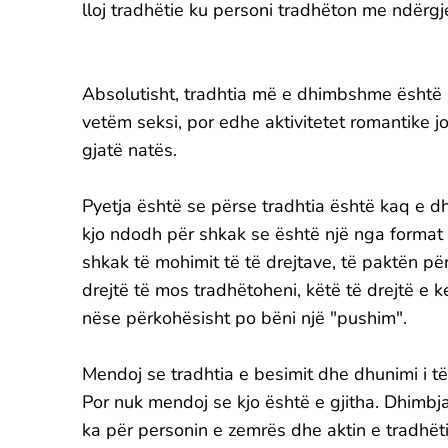
lloj tradhëtie ku personi tradhëton me ndërgj
Absolutisht, tradhtia më e dhimbshme është a
vetëm seksi, por edhe aktivitetet romantike j
gjatë natës.
Pyetja është se përse tradhtia është kaq e 
kjo ndodh për shkak se është një nga format m
shkak të mohimit të të drejtave, të paktën për
drejtë të mos tradhëtoheni, këtë të drejtë e
nëse përkohësisht po bëni një "pushim".
Mendoj se tradhtia e besimit dhe dhunimi i të
Por nuk mendoj se kjo është e gjitha. Dhimbja
ka për personin e zemrës dhe aktin e tradhëti