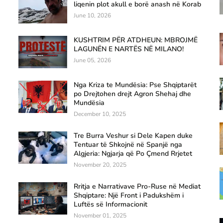
liqenin plot akull e borë anash në Korab
June 10, 2026
KUSHTRIM PËR ATDHEUN: MBROJMË
LAGUNËN E NARTËS NË MILANO!
June 05, 2026
Nga Kriza te Mundësia: Pse Shqiptarët
po Drejtohen drejt Agron Shehaj dhe
Mundësia
December 10, 2025
Tre Burra Veshur si Dele Kapen duke
Tentuar të Shkojnë në Spanjë nga
Algjeria: Ngjarja që Po Çmend Rrjetet
November 20, 2025
Rritja e Narrativave Pro-Ruse në Mediat
Shqiptare: Një Front i Padukshëm i
Luftës së Informacionit
November 01, 2025