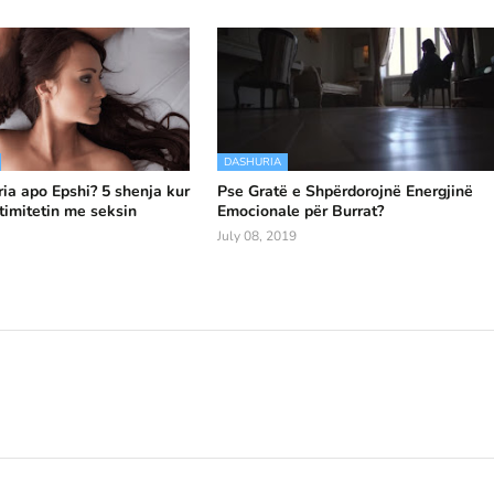
DASHURIA
ia apo Epshi? 5 shenja kur
Pse Gratë e Shpërdorojnë Energjinë
ntimitetin me seksin
Emocionale për Burrat?
July 08, 2019