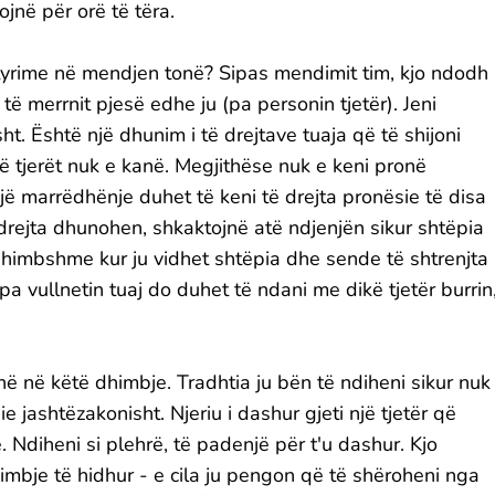
jnë për orë të tëra.
yrime në mendjen tonë? Sipas mendimit tim, kjo ndodh
ë merrnit pjesë edhe ju (pa personin tjetër). Jeni
t. Është një dhunim i të drejtave tuaja që të shijoni
 të tjerët nuk e kanë. Megjithëse nuk e keni pronë
një marrëdhënje duhet të keni të drejta pronësie të disa
 drejta dhunohen, shkaktojnë atë ndjenjën sikur shtëpia
 dhimbshme kur ju vidhet shtëpia dhe sende të shtrenjta
 vullnetin tuaj do duhet të ndani me dikë tjetër burrin
në në këtë dhimbje. Tradhtia ju bën të ndiheni sikur nuk
e jashtëzakonisht. Njeriu i dashur gjeti një tjetër që
 Ndiheni si plehrë, të padenjë për t'u dashur. Kjo
imbje të hidhur - e cila ju pengon që të shëroheni nga