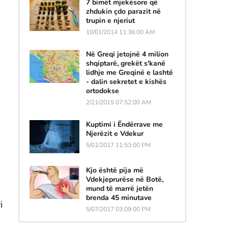
7 bimët mjekësore që
zhdukin çdo parazit në
trupin e njeriut
10/01/2014 11:36:00 AM
Në Greqi jetojnë 4 milion
shqiptarë, grekët s'kanë
lidhje me Greqinë e lashtë
- dalin sekretet e kishës
ortodokse
2/21/2015 07:52:00 AM
Kuptimi i Ëndërrave me
Njerëzit e Vdekur
5/01/2017 11:53:00 PM
Kjo është pija më
Vdekjeprurëse në Botë,
mund të marrë jetën
brenda 45 minutave
i
5/07/2017 03:09:00 PM