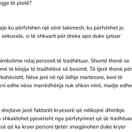
egje të plotë?
jo ku përfshihen një sërë takimesh, ku përfshihet jo
o sekusale, si të shkuarit për dreka apo duke çatuar
dhimbshme ndaj personit të tradhëtuar. Shumë thonë se
ë të këqija të tradhëtisë së besimit. Të tjerë thonë për
kohësisht. Nëse jeni në një lidhje martesore, keni të
 keni edhe nëse marrëdhënja nuk shkon mirë, madje edhe
 drejtave janë faktorët kryesorë që ndikojnë dhimbje.
 shkaktohet pjesërisht nga përfytyrimet që i/e tradhtuar
së që ka kryer personi tjetër: imagjinohen duke kryer