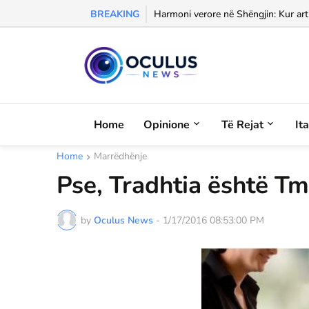
BREAKING
Morali, frika dhe dashuria...
Harmoni verore në Shëngjin: Kur arti
Home
Opinione
Të Rejat
It
Home
Marrëdhënje
Pse, Tradhtia është T
by
Oculus News
-
1/17/2016 08:53:00 PM