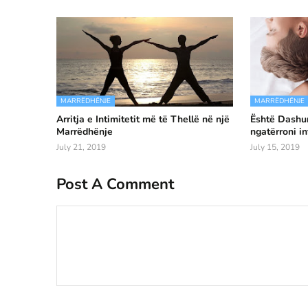
MARRËDHËNJE
MARRËDHËNJE
Arritja e Intimitetit më të Thellë në një
Është Dashur
Marrëdhënje
ngatërroni i
July 21, 2019
July 15, 2019
Post A Comment