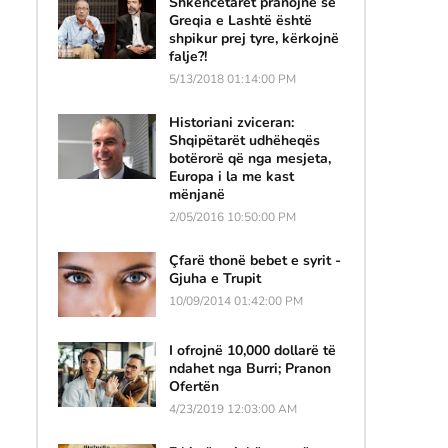
Shkencëtarët pranojnë se
Greqia e Lashtë është
shpikur prej tyre, kërkojnë
falje?!
5/13/2018 01:14:00 PM
Historiani zviceran:
Shqipëtarët udhëheqës
botërorë që nga mesjeta,
Europa i la me kast
mënjanë
2/05/2016 10:50:00 PM
Çfarë thonë bebet e syrit -
Gjuha e Trupit
10/09/2014 01:42:00 PM
I ofrojnë 10,000 dollarë të
ndahet nga Burri; Pranon
Ofertën
4/23/2019 12:03:00 AM