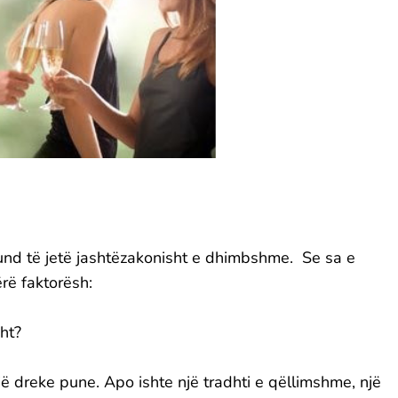
und të jetë jashtëzakonisht e dhimbshme. Se sa e
rë faktorësh:
ht?
jë dreke pune. Apo ishte një tradhti e qëllimshme, një