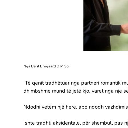
Nga Berit Brogaard D.M.Sci
Të qenit tradhëtuar nga partneri romantik m
dhimbshme mund të jetë kjo, varet nga një së
Ndodhi vetëm një herë, apo ndodh vazhdimis
Ishte tradhti aksidentale, për shembull pas n