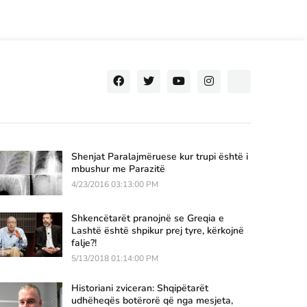
Shenjat Paralajmëruese kur trupi është i
mbushur me Parazitë
4/23/2016 03:13:00 PM
Shkencëtarët pranojnë se Greqia e
Lashtë është shpikur prej tyre, kërkojnë
falje?!
5/13/2018 01:14:00 PM
Historiani zviceran: Shqipëtarët
udhëheqës botërorë që nga mesjeta,