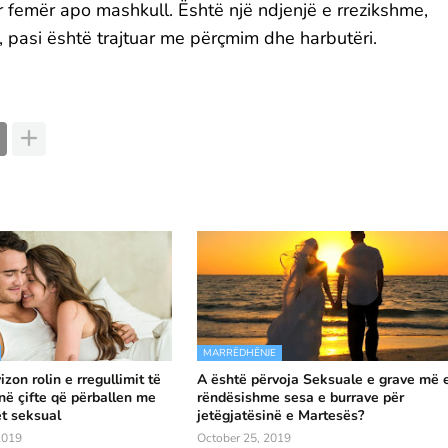
r femër apo mashkull. Është një ndjenjë e rrezikshme,
, pasi është trajtuar me përçmim dhe harbutëri.
MARRËDHËNJE
zon rolin e rregullimit të
A është përvoja Seksuale e grave më 
ë çifte që përballen me
rëndësishme sesa e burrave për
ët seksual
jetëgjatësinë e Martesës?
2019
October 25, 2019