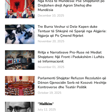
Nga Kriza te Mundësia: Pse Shqiptarët po
Drejtohen drejt Agron Shehaj dhe
Mundësia
December 10, 2025
Tre Burra Veshur si Dele Kapen duke
Tentuar të Shkojnë në Spanjë nga Algjeria:
Ngjarja që Po Çmend Rrjetet
November 20, 2025
Rritja e Narrativave Pro-Ruse në Mediat
Shqiptare: Një Front i Padukshëm i Luftës
së Informacionit
November 01, 2025
Parlamenti Shqiptar Refuzon Rezolutën që
Dënon Gjenocidin Serb në Kosovë: Heshtje
Kontroverse dhe Teatër Politik
October 19, 2025
"𝐌𝐚𝐥𝐥𝐤𝐢𝐦"
July 12, 2025