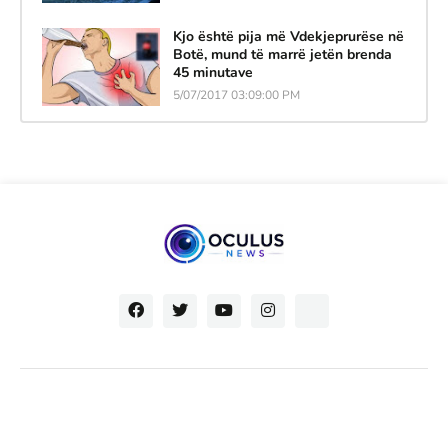
Kjo është pija më Vdekjeprurëse në
Botë, mund të marrë jetën brenda
45 minutave
5/07/2017 03:09:00 PM