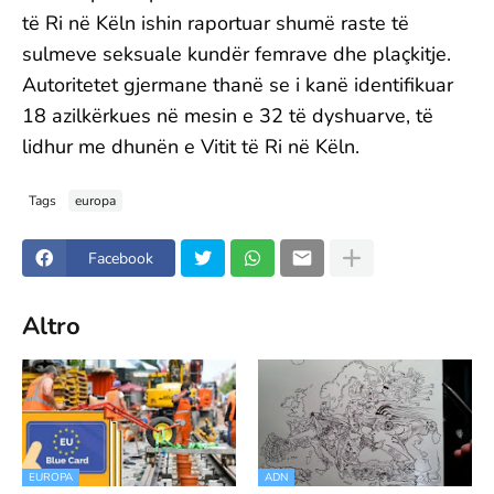
të Ri në Këln ishin raportuar shumë raste të
sulmeve seksuale kundër femrave dhe plaçkitje.
Autoritetet gjermane thanë se i kanë identifikuar
18 azilkërkues në mesin e 32 të dyshuarve, të
lidhur me dhunën e Vitit të Ri në Këln.
Tags
europa
Facebook
Altro
EUROPA
ADN