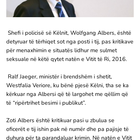
Shefi i policisë së Këlnit, Wolfgang Albers, është
detyruar të tërhiqet sot nga posti i tij, pas kritikave
për menaxhimin e situatës lidhur me sulmet
seksuale në këtë qytet natën e Vitit të Ri, 2016.
Ralf Jaeger, ministër i brendshëm i shetit,
Westfalia Veriore, ku bënë pjesë Këlni, tha se ka
kërkuar nga Albersi që të largohet me qëllim që
të “ripërtrihet besimi i publikut”.
Zoti Albers është kritikuar pasi u zbulua se
oficerët e tij ishin pak në numër dhe pa pajisje të
duhura për ta parandaluar krimin. Në natën e Vitit