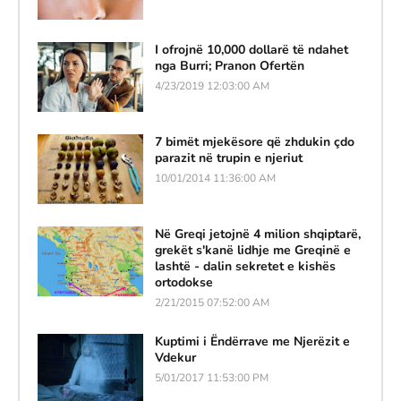
I ofrojnë 10,000 dollarë të ndahet
nga Burri; Pranon Ofertën
4/23/2019 12:03:00 AM
7 bimët mjekësore që zhdukin çdo
parazit në trupin e njeriut
10/01/2014 11:36:00 AM
Në Greqi jetojnë 4 milion shqiptarë,
grekët s'kanë lidhje me Greqinë e
lashtë - dalin sekretet e kishës
ortodokse
2/21/2015 07:52:00 AM
Kuptimi i Ëndërrave me Njerëzit e
Vdekur
5/01/2017 11:53:00 PM