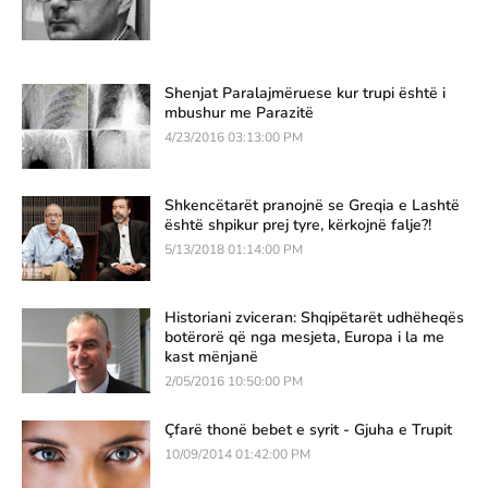
Shenjat Paralajmëruese kur trupi është i
mbushur me Parazitë
4/23/2016 03:13:00 PM
Shkencëtarët pranojnë se Greqia e Lashtë
është shpikur prej tyre, kërkojnë falje?!
5/13/2018 01:14:00 PM
Historiani zviceran: Shqipëtarët udhëheqës
botërorë që nga mesjeta, Europa i la me
kast mënjanë
2/05/2016 10:50:00 PM
Çfarë thonë bebet e syrit - Gjuha e Trupit
10/09/2014 01:42:00 PM