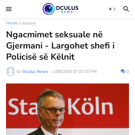
Home
europa
Ngacmimet seksuale në
Gjermani - Largohet shefi i
Policisë së Këlnit
by
Oculus News
-
1/08/2016 07:07:00 PM
0