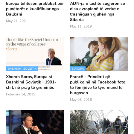
Europa lehtëson praktikat për
ADN-ja e lashtë sugjeron se
punëtorët e kualifikuar nga
disa evropianë të veriut e
Ballkani
trashëguan gjuhën nga
Siberia
May 21, 2021
May 11, 2019
BASHKIMI SOVJETIK
EUROPA
Xhorxh Soros, Europa si
Francë - Prindërit që
Bashkimi Sovjetik i 1991-
publikojnë në Facebook foto
shit, në prag të greminës
të fëmijëve të tyre mund të
burgosen
February 14, 2019
May 08, 2016