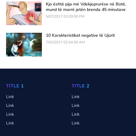
Kjo është pija më Vdekjeprurëse në Botë,
mund të marrë jetën brenda 45 minutave
5/07/2017 03:09:00 PM
10 Karakteristikat negative të Ujorit
7/02/2017 02:54:00 AM
TITLE 1
TITLE 2
Link
Link
Link
Link
Link
Link
Link
Link