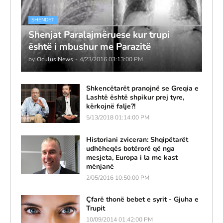
SHENDET
Shenjat Paralajmëruese kur trupi
është i mbushur me Parazitë
by
Oculus News
-
4/23/2016 03:13:00 PM
Shkencëtarët pranojnë se Greqia e
Lashtë është shpikur prej tyre,
kërkojnë falje?!
5/13/2018 01:14:00 PM
Historiani zviceran: Shqipëtarët
udhëheqës botërorë që nga
mesjeta, Europa i la me kast
mënjanë
2/05/2016 10:50:00 PM
Çfarë thonë bebet e syrit - Gjuha e
Trupit
10/09/2014 01:42:00 PM