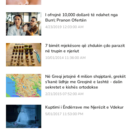
I ofrojnë 10,000 dollarë të ndahet nga
Burri; Pranon Ofertën
4/23/2019 12:03:00 AM
7 bimët mjekësore që zhdukin çdo parazit
në trupin e njeriut
10/01/2014 11:36:00 AM
Në Greqi jetojnë 4 milion shqiptarë, grekët
s'kanë lidhje me Greqinë e lashtë - dalin
sekretet e kishës ortodokse
2/21/2015 07:52:00 AM
Kuptimi i Ëndërrave me Njerëzit e Vdekur
5/01/2017 11:53:00 PM