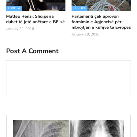
EUROPA
EUROPA
Matteo Renzi: Shqipëria
Parlamenti çek aprovon
duhet të jetë anëtare e BE-së
formimin e Agjencisë për
mbrojtjen e kufijve të Evropës
January 22, 2016
January 19, 2016
Post A Comment