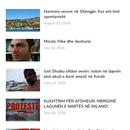
Harmoni verore në Shëngjin: Kur arti lind
spontanisht
August 03, 2026
Morali, frika dhe dashuria
July 18, 2026
Izet Shulku sfidon verën: noton në liqenin
plot akull e borë anash në Korab
June 10, 2026
KUSHTRIM PËR ATDHEUN: MBROJMË
LAGUNËN E NARTËS NË MILANO!
June 05, 2026