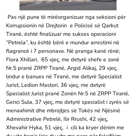
Pas një pune të mirëorganizuar nga seksioni për
Korrupsionin në Drejtorin e Policisë së Qarkut
Tiranë, është finalizuar me sukses operacioni
“Petrela”, ku është bërë e mundur arrestimi në
flagrancë i 7 personave. Në pranga kanë rënë;
Flora Xhillari, 65 vjeç, me detyrë shefe e zonë
Nr.5 pranë ZRPP Tiranë, Argid Alikaj, 29 vjeç,
lindur e banues në Tiranë, me detyrë Specialist
Jurist, Ledion Mastori, 36 vjeç, me detyrë
Specialist Jurist pranë Zonën Nr.5 në ZRPP Tiranë,
Genci Sula, 37 vjeç, me detyrë specialist i zyrës së
menaxhimit dhe mbrojtjes së Tokës në Njësinë
Administrative Petrelë, Ilir Rrushi, 42 vjeç,
Xhevahir Hyka, 51 vjeç, i cili ka kryer dënim me