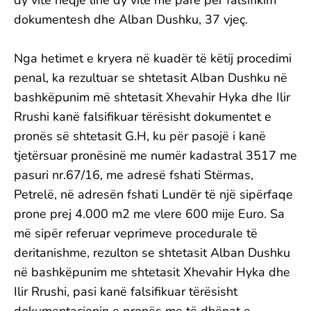
dy vite heqje lirie dy vite me pare për falsifikim
dokumentesh dhe Alban Dushku, 37 vjeç.
Nga hetimet e kryera në kuadër të këtij procedimi
penal, ka rezultuar se shtetasit Alban Dushku në
bashkëpunim më shtetasit Xhevahir Hyka dhe Ilir
Rrushi kanë falsifikuar tërësisht dokumentet e
pronës së shtetasit G.H, ku për pasojë i kanë
tjetërsuar pronësinë me numër kadastral 3517 me
pasuri nr.67/16, me adresë fshati Stërmas,
Petrelë, në adresën fshati Lundër të një sipërfaqe
prone prej 4.000 m2 me vlere 600 mije Euro. Sa
më sipër referuar veprimeve procedurale të
deritanishme, rezulton se shtetasit Alban Dushku
në bashkëpunim me shtetasit Xhevahir Hyka dhe
Ilir Rrushi, pasi kanë falsifikuar tërësisht