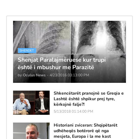
SHENDET
Shenjat Paralajmëruese kur trupi
është i mbushur me Parazitë
by
Oculus News
-
4/23/2016 03:13:00 PM
Shkencëtarët pranojnë se Greqia e
Lashtë është shpikur prej tyre,
kërkojnë falje?!
5/13/2018 01:14:00 PM
Historiani zviceran: Shqipëtarët
udhëheqës botërorë që nga
mesjeta, Europa i la me kast