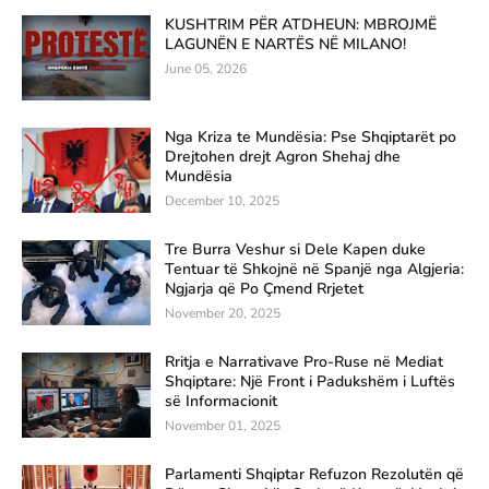
KUSHTRIM PËR ATDHEUN: MBROJMË
LAGUNËN E NARTËS NË MILANO!
June 05, 2026
Nga Kriza te Mundësia: Pse Shqiptarët po
Drejtohen drejt Agron Shehaj dhe
Mundësia
December 10, 2025
Tre Burra Veshur si Dele Kapen duke
Tentuar të Shkojnë në Spanjë nga Algjeria:
Ngjarja që Po Çmend Rrjetet
November 20, 2025
Rritja e Narrativave Pro-Ruse në Mediat
Shqiptare: Një Front i Padukshëm i Luftës
së Informacionit
November 01, 2025
Parlamenti Shqiptar Refuzon Rezolutën që