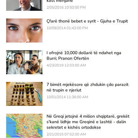
kast mënjanë
2/05/2016 10:50:00 PM
Çfarë thonë bebet e syrit - Gjuha e Trupit
10/09/2014 01:42:00 PM
I ofrojnë 10,000 dollarë të ndahet nga
Burri; Pranon Ofertën
4/23/2019 12:03:00 AM
7 bimët mjekësore që zhdukin çdo parazit
në trupin e njeriut
10/01/2014 11:36:00 AM
Në Greqi jetojnë 4 milion shqiptarë, grekët
s'kanë lidhje me Greqinë e lashtë - dalin
sekretet e kishës ortodokse
2/21/2015 07:52:00 AM