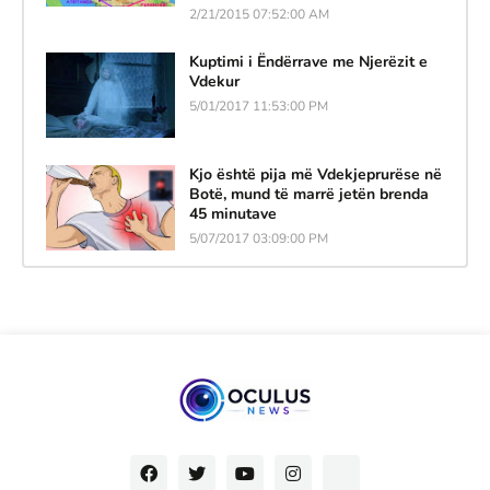
2/21/2015 07:52:00 AM
Kuptimi i Ëndërrave me Njerëzit e
Vdekur
5/01/2017 11:53:00 PM
Kjo është pija më Vdekjeprurëse në
Botë, mund të marrë jetën brenda
45 minutave
5/07/2017 03:09:00 PM