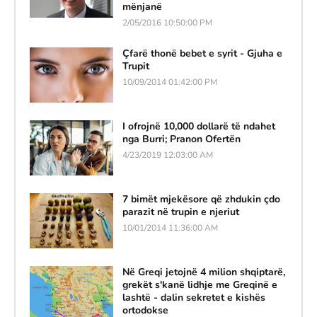
mënjanë
2/05/2016 10:50:00 PM
Çfarë thonë bebet e syrit - Gjuha e
Trupit
10/09/2014 01:42:00 PM
I ofrojnë 10,000 dollarë të ndahet
nga Burri; Pranon Ofertën
4/23/2019 12:03:00 AM
7 bimët mjekësore që zhdukin çdo
parazit në trupin e njeriut
10/01/2014 11:36:00 AM
Në Greqi jetojnë 4 milion shqiptarë,
grekët s'kanë lidhje me Greqinë e
lashtë - dalin sekretet e kishës
ortodokse