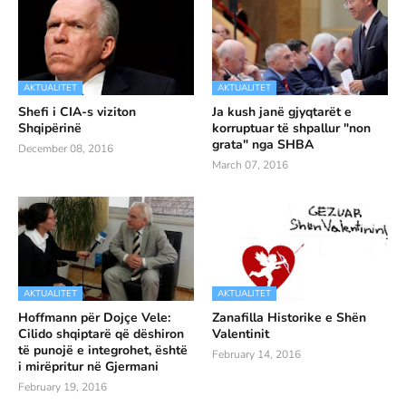
AKTUALITET
AKTUALITET
Shefi i CIA-s viziton
Ja kush janë gjyqtarët e
Shqipërinë
korruptuar të shpallur "non
grata" nga SHBA
December 08, 2016
March 07, 2016
AKTUALITET
AKTUALITET
Hoffmann për Dojçe Vele:
Zanafilla Historike e Shën
Cilido shqiptarë që dëshiron
Valentinit
të punojë e integrohet, është
February 14, 2016
i mirëpritur në Gjermani
February 19, 2016