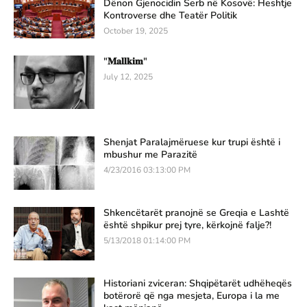
Dënon Gjenocidin Serb në Kosovë: Heshtje
Kontroverse dhe Teatër Politik
October 19, 2025
"𝐌𝐚𝐥𝐥𝐤𝐢𝐦"
July 12, 2025
Shenjat Paralajmëruese kur trupi është i
mbushur me Parazitë
4/23/2016 03:13:00 PM
Shkencëtarët pranojnë se Greqia e Lashtë
është shpikur prej tyre, kërkojnë falje?!
5/13/2018 01:14:00 PM
Historiani zviceran: Shqipëtarët udhëheqës
botërorë që nga mesjeta, Europa i la me