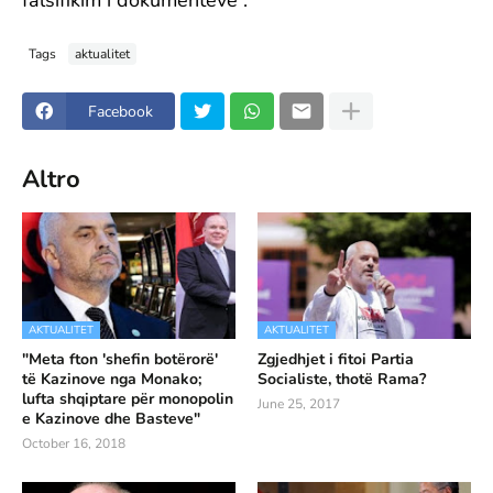
falsifikim i dokumenteve”.
Tags
aktualitet
Facebook
Altro
AKTUALITET
AKTUALITET
"Meta fton 'shefin botërorë'
Zgjedhjet i fitoi Partia
të Kazinove nga Monako;
Socialiste, thotë Rama?
lufta shqiptare për monopolin
June 25, 2017
e Kazinove dhe Basteve"
October 16, 2018