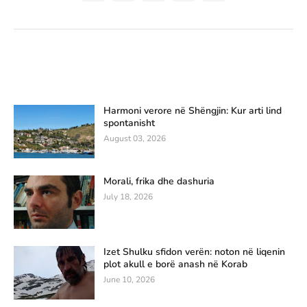
Harmoni verore në Shëngjin: Kur arti lind
spontanisht
August 03, 2026
Morali, frika dhe dashuria
July 18, 2026
Izet Shulku sfidon verën: noton në liqenin
plot akull e borë anash në Korab
June 10, 2026