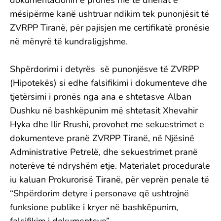
dokumentacionin e pronës me të dhënat e
mësipërme kanë ushtruar ndikim tek punonjësit të
ZVRPP Tiranë, për pajisjen me certifikatë pronësie
në mënyrë të kundraligjshme.
Shpërdorimi i detyrës së punonjësve të ZVRPP
(Hipotekës) si edhe falsifikimi i dokumenteve dhe
tjetërsimi i pronës nga ana e shtetasve Alban
Dushku në bashkëpunim më shtetasit Xhevahir
Hyka dhe Ilir Rrushi, provohet me sekuestrimet e
dokumenteve pranë ZVRPP Tiranë, në Njësinë
Administrative Petrelë, dhe sekuestrimet pranë
noterëve të ndryshëm etje. Materialet procedurale
iu kaluan Prokurorisë Tiranë, për veprën penale të
“Shpërdorim detyre i personave që ushtrojnë
funksione publike i kryer në bashkëpunim,