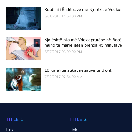
Kuptimi i Ëndërrave me Njerëzit e Vdekur
5/01/2017 11:53:00 PM
Kjo është pija më Vdekjeprurëse në Botë,
mund të marrë jetën brenda 45 minutave
5/07/2017 03:09:00 PM
10 Karakteristikat negative të Ujorit
7/02/2017 02:54:00 AM
TITLE 1
TITLE 2
Link
Link