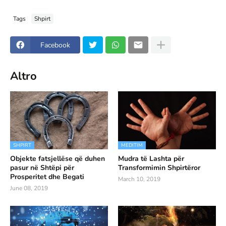
Tags
Shpirt
Facebook
Altro
SHPIRT
MEDITIM
Objekte fatsjellëse që duhen
Mudra të Lashta për
pasur në Shtëpi për
Transformimin Shpirtëror
Prosperitet dhe Begati
March 10, 2019
June 08, 2019