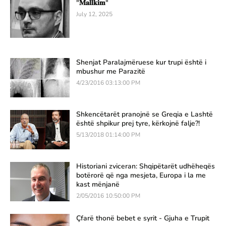
"𝐌𝐚𝐥𝐥𝐤𝐢𝐦"
July 12, 2025
Shenjat Paralajmëruese kur trupi është i
mbushur me Parazitë
4/23/2016 03:13:00 PM
Shkencëtarët pranojnë se Greqia e Lashtë
është shpikur prej tyre, kërkojnë falje?!
5/13/2018 01:14:00 PM
Historiani zviceran: Shqipëtarët udhëheqës
botërorë që nga mesjeta, Europa i la me
kast mënjanë
2/05/2016 10:50:00 PM
Çfarë thonë bebet e syrit - Gjuha e Trupit