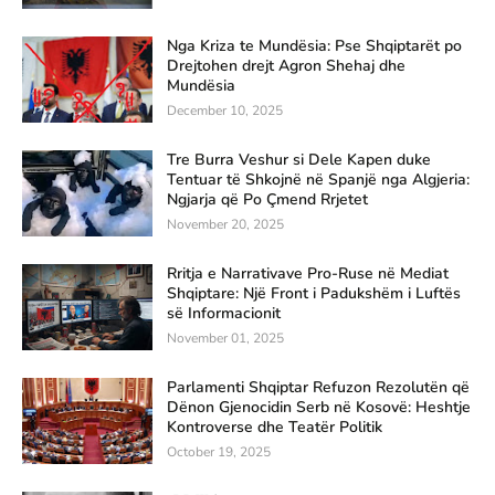
Nga Kriza te Mundësia: Pse Shqiptarët po
Drejtohen drejt Agron Shehaj dhe
Mundësia
December 10, 2025
Tre Burra Veshur si Dele Kapen duke
Tentuar të Shkojnë në Spanjë nga Algjeria:
Ngjarja që Po Çmend Rrjetet
November 20, 2025
Rritja e Narrativave Pro-Ruse në Mediat
Shqiptare: Një Front i Padukshëm i Luftës
së Informacionit
November 01, 2025
Parlamenti Shqiptar Refuzon Rezolutën që
Dënon Gjenocidin Serb në Kosovë: Heshtje
Kontroverse dhe Teatër Politik
October 19, 2025