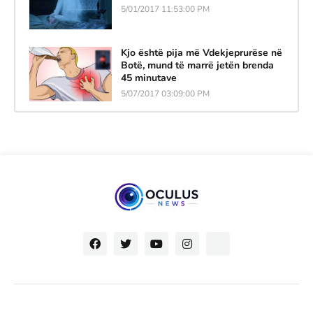
5/01/2017 11:53:00 PM
Kjo është pija më Vdekjeprurëse në
Botë, mund të marrë jetën brenda
45 minutave
5/07/2017 03:09:00 PM