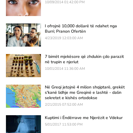
10/09/2014 01:42:00 PM
I ofrojnë 10,000 dollarë të ndahet nga
Burri; Pranon Ofertën
4/23/2019 12:03:00 AM
7 bimët mjekësore që zhdukin çdo parazit
në trupin e njeriut
10/01/2014 11:36:00 AM
Në Greqi jetojnë 4 milion shqiptarë, grekët
s'kanë lidhje me Greqinë e lashtë - dalin
sekretet e kishës ortodokse
2/21/2015 07:52:00 AM
Kuptimi i Ëndërrave me Njerëzit e Vdekur
5/01/2017 11:53:00 PM