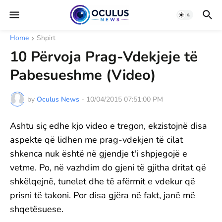
Home
Shpirt
10 Përvoja Prag-Vdekjeje të
Pabesueshme (Video)
by
Oculus News
-
10/04/2015 07:51:00 PM
Ashtu siç edhe kjo video e tregon, ekzistojnë disa
aspekte që lidhen me prag-vdekjen të cilat
shkenca nuk është në gjendje t'i shpjegojë e
vetme. Po, në vazhdim do gjeni të gjitha dritat që
shkëlqejnë, tunelet dhe të afërmit e vdekur që
prisni të takoni. Por disa gjëra në fakt, janë më
shqetësuese.