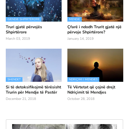
GJENDJE SHPIRTËRORE
MENDJE
Truri gjatë përvojës
Çfarë i ndodh Trurit gjatë një
Shpirtërore
përvoje Shpirtërore?
March 03, 2019
January 14, 2019
SHENDET
NDRIÇIMI I MENDJES
Si të detoksifikojmë tërësisht
Të Vërtetat që çojnë drejt
Trurin për Mendje të Pastër
Ndriçimit të Mendjes
December 21, 2018
October 28, 2018