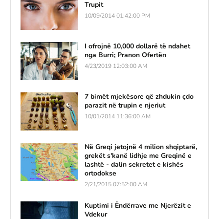
Trupit
10/09/2014 01:42:00 PM
I ofrojnë 10,000 dollarë të ndahet
nga Burri; Pranon Ofertën
4/23/2019 12:03:00 AM
7 bimët mjekësore që zhdukin çdo
parazit në trupin e njeriut
10/01/2014 11:36:00 AM
Në Greqi jetojnë 4 milion shqiptarë,
grekët s'kanë lidhje me Greqinë e
lashtë - dalin sekretet e kishës
ortodokse
2/21/2015 07:52:00 AM
Kuptimi i Ëndërrave me Njerëzit e
Vdekur