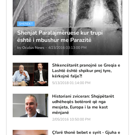
SHENDET
Shenjat Paralajmëruese kur trupi
është i mbushur me Parazitë
by
Oculus News
-
4/23/2016 03:13:00 PM
Shkencëtarët pranojnë se Greqia e
Lashtë është shpikur prej tyre,
kërkojnë falje?!
5/13/2018 01:14:00 PM
Historiani zviceran: Shqipëtarët
udhëheqës botërorë që nga
mesjeta, Europa i la me kast
mënjanë
2/05/2016 10:50:00 PM
Çfarë thonë bebet e syrit - Gjuha e