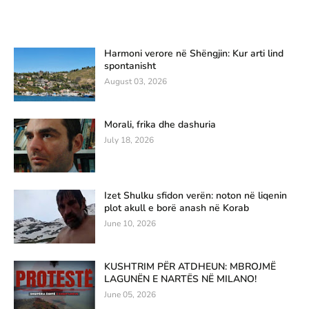
Harmoni verore në Shëngjin: Kur arti lind
spontanisht
August 03, 2026
Morali, frika dhe dashuria
July 18, 2026
Izet Shulku sfidon verën: noton në liqenin
plot akull e borë anash në Korab
June 10, 2026
KUSHTRIM PËR ATDHEUN: MBROJMË
LAGUNËN E NARTËS NË MILANO!
June 05, 2026