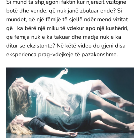
Si mund ta shpjegoni faktin kur njerëzit vizitojnë
botë dhe vende, që nuk janë zbuluar ende? Si
mundet, që një fëmijë të sjellë ndër mend vizitat
që i ka bërë një miku të vdekur apo një kushëriri,
që fëmija nuk e ka takuar dhe madje nuk e ka
ditur se ekzistonte? Në këtë video do gjeni disa
eksperienca prag-vdejkeje të pazakonshme.