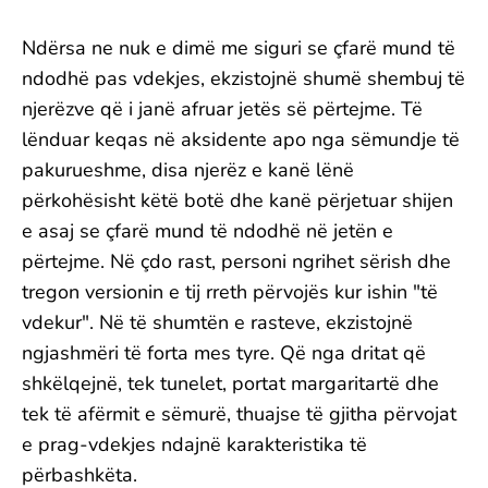
Ndërsa ne nuk e dimë me siguri se çfarë mund të
ndodhë pas vdekjes, ekzistojnë shumë shembuj të
njerëzve që i janë afruar jetës së përtejme. Të
lënduar keqas në aksidente apo nga sëmundje të
pakurueshme, disa njerëz e kanë lënë
përkohësisht këtë botë dhe kanë përjetuar shijen
e asaj se çfarë mund të ndodhë në jetën e
përtejme. Në çdo rast, personi ngrihet sërish dhe
tregon versionin e tij rreth përvojës kur ishin "të
vdekur". Në të shumtën e rasteve, ekzistojnë
ngjashmëri të forta mes tyre. Që nga dritat që
shkëlqejnë, tek tunelet, portat margaritartë dhe
tek të afërmit e sëmurë, thuajse të gjitha përvojat
e prag-vdekjes ndajnë karakteristika të
përbashkëta.