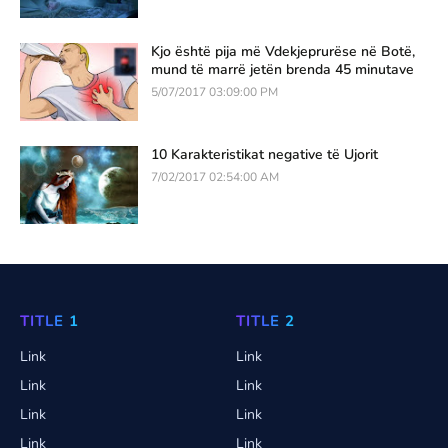
Kjo është pija më Vdekjeprurëse në Botë,
mund të marrë jetën brenda 45 minutave
5/07/2017 03:09:00 PM
10 Karakteristikat negative të Ujorit
7/02/2017 02:54:00 AM
TITLE 1
TITLE 2
Link
Link
Link
Link
Link
Link
Link
Link