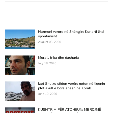
Harmoni verore në Shëngjin: Kur arti lind
spontanisht
August 03, 2026
Morali, frika dhe dashuria
July 18, 2026
Izet Shulku sfidon verën: noton në liqenin
plot akull e borë anash në Korab
June 10, 2026
KUSHTRIM PËR ATDHEUN: MBROJMË