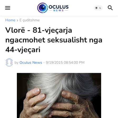
Home
E çuditshme
Vlorë - 81-vjeçarja
ngacmohet seksualisht nga
44-vjeçari
by
Oculus News
-
9/19/2015 08:54:00 PM