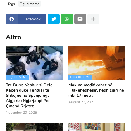
Tags
E çuditshme
Facebook
Altro
E ÇUDITSHME
E ÇUDITSHME
Tre Burra Veshur si Dele
Makina modifikohet në
Kapen duke Tentuar të
'Flakëhedhëse', hedh zjarr në
Shkojnë në Spanjë nga
mbi 17 metra
Algjeria: Ngjarja që Po
August 23, 2021
Çmend Rrjetet
November 20, 2025