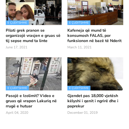
E ÇUDITSHME
E ÇUDITSHME
Piloti grek pranon se
Kafeneja që mund të
organizojë vrasjen e gruas së
konsumosh FALAS, por
tij sepse mund ta linte
funksionon në bazë të Nderit
June 17, 2021
March 11, 2021
E ÇUDITSHME
E ÇUDITSHME
Pasojë e Izolimit? Video e
Gjendet pas 18,000 vjetësh
gruas që vrapon Lakuriq në
këlyshi i qenit i ngrirë dhe i
rrugë e hutuar
paprekur
April 04, 2020
December 01, 2019