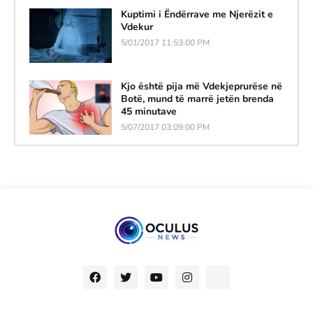
Kuptimi i Ëndërrave me Njerëzit e
Vdekur
5/01/2017 11:53:00 PM
Kjo është pija më Vdekjeprurëse në
Botë, mund të marrë jetën brenda
45 minutave
5/07/2017 03:09:00 PM