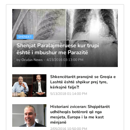
SHENDET
Shenjat Paralajmëruese kur trupi
është i mbushur me Parazitë
by
Oculus News
-
4/23/2016 03:13:00 PM
Shkencëtarët pranojnë se Greqia e
Lashtë është shpikur prej tyre,
kërkojnë falje?!
5/13/2018 01:14:00 PM
Historiani zviceran: Shqipëtarët
udhëheqës botërorë që nga
mesjeta, Europa i la me kast
mënjanë
2/05/2016 10:50:00 PM