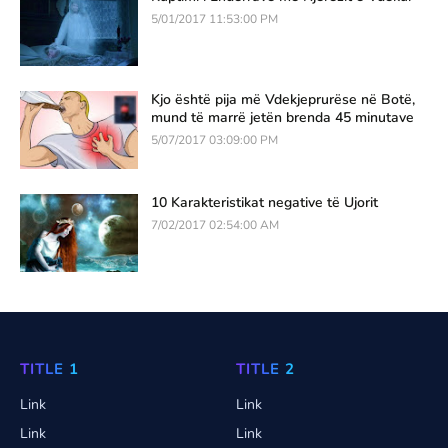
5/01/2017 11:53:00 PM
Kjo është pija më Vdekjeprurëse në Botë,
mund të marrë jetën brenda 45 minutave
5/07/2017 03:09:00 PM
10 Karakteristikat negative të Ujorit
7/02/2017 02:54:00 AM
TITLE 1
TITLE 2
Link
Link
Link
Link