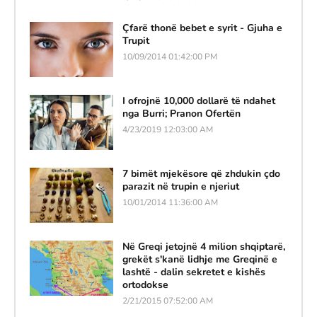
Çfarë thonë bebet e syrit - Gjuha e
Trupit
10/09/2014 01:42:00 PM
I ofrojnë 10,000 dollarë të ndahet
nga Burri; Pranon Ofertën
4/23/2019 12:03:00 AM
7 bimët mjekësore që zhdukin çdo
parazit në trupin e njeriut
10/01/2014 11:36:00 AM
Në Greqi jetojnë 4 milion shqiptarë,
grekët s'kanë lidhje me Greqinë e
lashtë - dalin sekretet e kishës
ortodokse
2/21/2015 07:52:00 AM