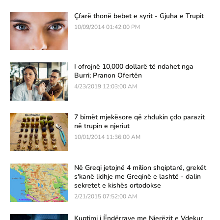
Çfarë thonë bebet e syrit - Gjuha e Trupit
10/09/2014 01:42:00 PM
I ofrojnë 10,000 dollarë të ndahet nga
Burri; Pranon Ofertën
4/23/2019 12:03:00 AM
7 bimët mjekësore që zhdukin çdo parazit
në trupin e njeriut
10/01/2014 11:36:00 AM
Në Greqi jetojnë 4 milion shqiptarë, grekët
s'kanë lidhje me Greqinë e lashtë - dalin
sekretet e kishës ortodokse
2/21/2015 07:52:00 AM
Kuptimi i Ëndërrave me Njerëzit e Vdekur