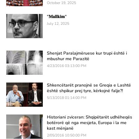
October 19, 2025
"𝐌𝐚𝐥𝐥𝐤𝐢𝐦"
July 12, 2025
Shenjat Paralajmëruese kur trupi është i
mbushur me Parazitë
4/23/2016 03:13:00 PM
Shkencëtarët pranojnë se Greqia e Lashtë
është shpikur prej tyre, kërkojnë falje?!
5/13/2018 01:14:00 PM
Historiani zviceran: Shqipëtarët udhëheqës
botërorë që nga mesjeta, Europa i la me
kast mënjanë
2/05/2016 10:50:00 PM