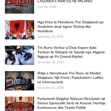
LAGUNËN E NARTËS NË MILANO!
June 05, 2026
Nga Kriza te Mundësia: Pse Shqiptarët po
Drejtohen drejt Agron Shehaj dhe
Mundësia
December 10, 2025
Tre Burra Veshur si Dele Kapen duke
Tentuar të Shkojnë në Spanjë nga Algjeria:
Ngjarja që Po Çmend Rrjetet
November 20, 2025
Rritja e Narrativave Pro-Ruse në Mediat
Shqiptare: Një Front i Padukshëm i Luftës
së Informacionit
November 01, 2025
Parlamenti Shqiptar Refuzon Rezolutën që
Dënon Gjenocidin Serb në Kosovë: Heshtje
Kontroverse dhe Teatër Politik