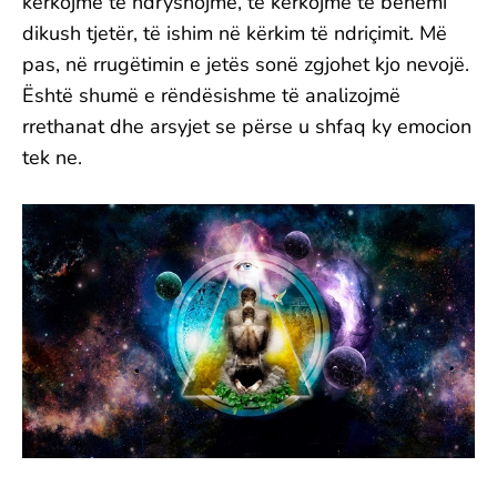
kërkojmë të ndryshojmë, të kërkojmë të bëhemi
dikush tjetër, të ishim në kërkim të ndriçimit. Më
pas, në rrugëtimin e jetës sonë zgjohet kjo nevojë.
Është shumë e rëndësishme të analizojmë
rrethanat dhe arsyjet se përse u shfaq ky emocion
tek ne.