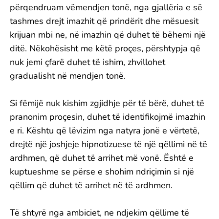
përqendruam vëmendjen tonë, nga gjallëria e së
tashmes drejt imazhit që prindërit dhe mësuesit
krijuan mbi ne, në imazhin që duhet të bëhemi një
ditë. Nëkohësisht me këtë proçes, përshtypja që
nuk jemi çfarë duhet të ishim, zhvillohet
gradualisht në mendjen tonë.
Si fëmijë nuk kishim zgjidhje për të bërë, duhet të
pranonim proçesin, duhet të identifikojmë imazhin
e ri. Kështu që lëvizim nga natyra jonë e vërtetë,
drejtë një joshjeje hipnotizuese të një qëllimi në të
ardhmen, që duhet të arrihet më vonë. Është e
kuptueshme se përse e shohim ndriçimin si një
qëllim që duhet të arrihet në të ardhmen.
Të shtyrë nga ambiciet, ne ndjekim qëllime të