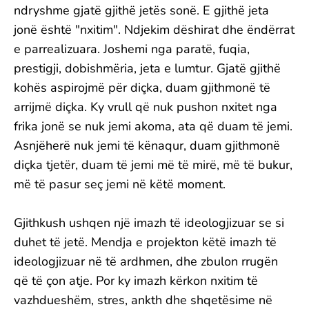
ndryshme gjatë gjithë jetës sonë. E gjithë jeta
jonë është "nxitim". Ndjekim dëshirat dhe ëndërrat
e parrealizuara. Joshemi nga paratë, fuqia,
prestigji, dobishmëria, jeta e lumtur. Gjatë gjithë
kohës aspirojmë për diçka, duam gjithmonë të
arrijmë diçka. Ky vrull që nuk pushon nxitet nga
frika jonë se nuk jemi akoma, ata që duam të jemi.
Asnjëherë nuk jemi të kënaqur, duam gjithmonë
diçka tjetër, duam të jemi më të mirë, më të bukur,
më të pasur seç jemi në këtë moment.
Gjithkush ushqen një imazh të ideologjizuar se si
duhet të jetë. Mendja e projekton këtë imazh të
ideologjizuar në të ardhmen, dhe zbulon rrugën
që të çon atje. Por ky imazh kërkon nxitim të
vazhdueshëm, stres, ankth dhe shqetësime në