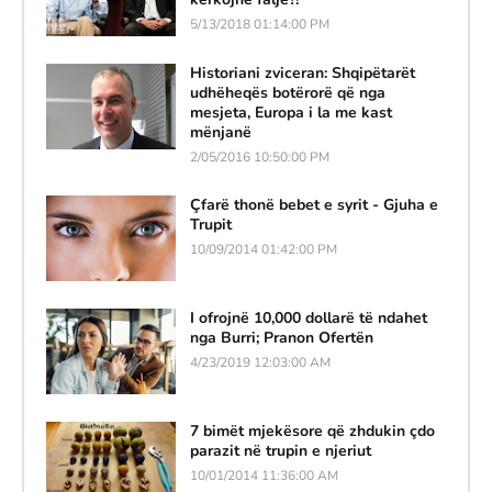
5/13/2018 01:14:00 PM
Historiani zviceran: Shqipëtarët
udhëheqës botërorë që nga
mesjeta, Europa i la me kast
mënjanë
2/05/2016 10:50:00 PM
Çfarë thonë bebet e syrit - Gjuha e
Trupit
10/09/2014 01:42:00 PM
I ofrojnë 10,000 dollarë të ndahet
nga Burri; Pranon Ofertën
4/23/2019 12:03:00 AM
7 bimët mjekësore që zhdukin çdo
parazit në trupin e njeriut
10/01/2014 11:36:00 AM