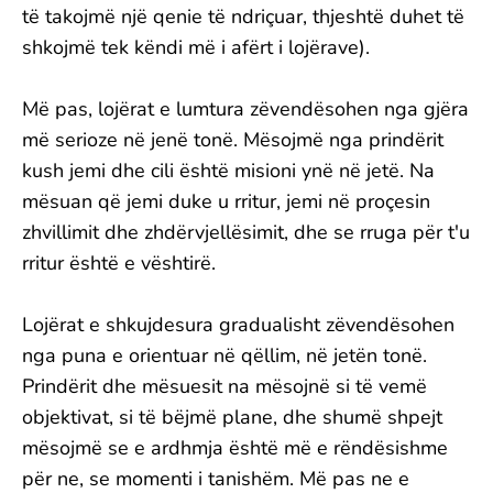
të takojmë një qenie të ndriçuar, thjeshtë duhet të
shkojmë tek këndi më i afërt i lojërave).
Më pas, lojërat e lumtura zëvendësohen nga gjëra
më serioze në jenë tonë. Mësojmë nga prindërit
kush jemi dhe cili është misioni ynë në jetë. Na
mësuan që jemi duke u rritur, jemi në proçesin
zhvillimit dhe zhdërvjellësimit, dhe se rruga për t'u
rritur është e vështirë.
Lojërat e shkujdesura gradualisht zëvendësohen
nga puna e orientuar në qëllim, në jetën tonë.
Prindërit dhe mësuesit na mësojnë si të vemë
objektivat, si të bëjmë plane, dhe shumë shpejt
mësojmë se e ardhmja është më e rëndësishme
për ne, se momenti i tanishëm. Më pas ne e