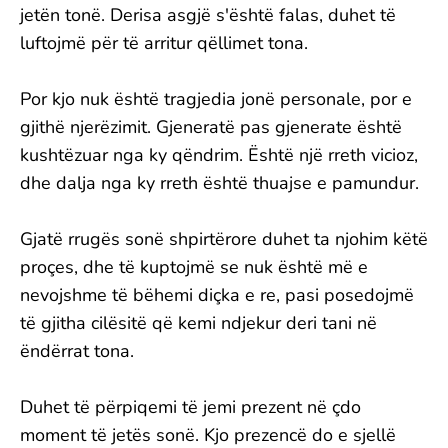
jetën tonë. Derisa asgjë s'është falas, duhet të
luftojmë për të arritur qëllimet tona.
Por kjo nuk është tragjedia jonë personale, por e
gjithë njerëzimit. Gjeneratë pas gjenerate është
kushtëzuar nga ky qëndrim. Është një rreth vicioz,
dhe dalja nga ky rreth është thuajse e pamundur.
Gjatë rrugës sonë shpirtërore duhet ta njohim këtë
proçes, dhe të kuptojmë se nuk është më e
nevojshme të bëhemi diçka e re, pasi posedojmë
të gjitha cilësitë që kemi ndjekur deri tani në
ëndërrat tona.
Duhet të përpiqemi të jemi prezent në çdo
moment të jetës sonë. Kjo prezencë do e sjellë