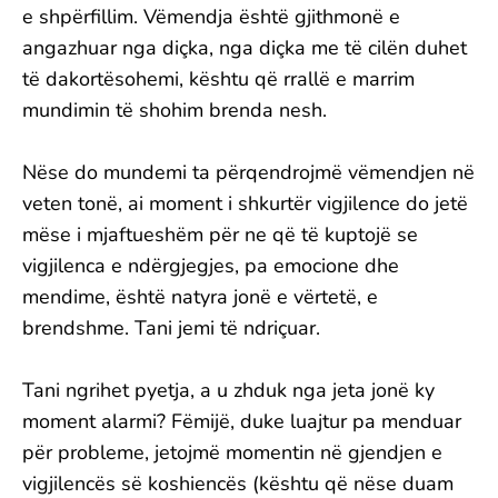
e shpërfillim. Vëmendja është gjithmonë e
angazhuar nga diçka, nga diçka me të cilën duhet
të dakortësohemi, kështu që rrallë e marrim
mundimin të shohim brenda nesh.
Nëse do mundemi ta përqendrojmë vëmendjen në
veten tonë, ai moment i shkurtër vigjilence do jetë
mëse i mjaftueshëm për ne që të kuptojë se
vigjilenca e ndërgjegjes, pa emocione dhe
mendime, është natyra jonë e vërtetë, e
brendshme. Tani jemi të ndriçuar.
Tani ngrihet pyetja, a u zhduk nga jeta jonë ky
moment alarmi? Fëmijë, duke luajtur pa menduar
për probleme, jetojmë momentin në gjendjen e
vigjilencës së koshiencës (kështu që nëse duam