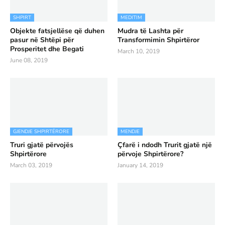
SHPIRT
MEDITIM
Objekte fatsjellëse që duhen
Mudra të Lashta për
pasur në Shtëpi për
Transformimin Shpirtëror
Prosperitet dhe Begati
March 10, 2019
June 08, 2019
GJENDJE SHPIRTËRORE
MENDJE
Truri gjatë përvojës
Çfarë i ndodh Trurit gjatë një
Shpirtërore
përvoje Shpirtërore?
March 03, 2019
January 14, 2019