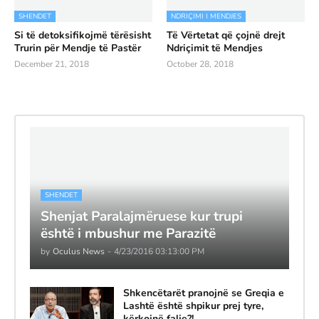
SHENDET
NDRIÇIMI I MENDJES
Si të detoksifikojmë tërësisht
Të Vërtetat që çojnë drejt
Trurin për Mendje të Pastër
Ndriçimit të Mendjes
December 21, 2018
October 28, 2018
SHENDET
Shenjat Paralajmëruese kur trupi
është i mbushur me Parazitë
by
Oculus News
-
4/23/2016 03:13:00 PM
Shkencëtarët pranojnë se Greqia e
Lashtë është shpikur prej tyre,
kërkojnë falje?!