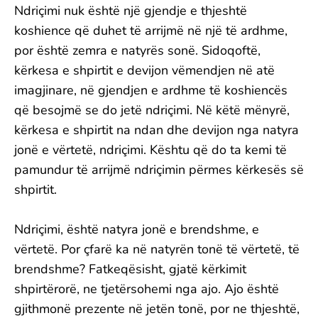
Ndriçimi nuk është një gjendje e thjeshtë
koshience që duhet të arrijmë në një të ardhme,
por është zemra e natyrës sonë. Sidoqoftë,
kërkesa e shpirtit e devijon vëmendjen në atë
imagjinare, në gjendjen e ardhme të koshiencës
që besojmë se do jetë ndriçimi. Në këtë mënyrë,
kërkesa e shpirtit na ndan dhe devijon nga natyra
jonë e vërtetë, ndriçimi. Kështu që do ta kemi të
pamundur të arrijmë ndriçimin përmes kërkesës së
shpirtit.
Ndriçimi, është natyra jonë e brendshme, e
vërtetë. Por çfarë ka në natyrën tonë të vërtetë, të
brendshme? Fatkeqësisht, gjatë kërkimit
shpirtërorë, ne tjetërsohemi nga ajo. Ajo është
gjithmonë prezente në jetën tonë, por ne thjeshtë,