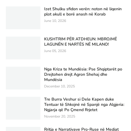
Izet Shulku sfidon verën: noton në liqenin
plot akull e borë anash në Korab
June 10, 2026
KUSHTRIM PËR ATDHEUN: MBROJMË
LAGUNËN E NARTËS NË MILANO!
June 05, 2026
Nga Kriza te Mundësia: Pse Shqiptarët po
Drejtohen drejt Agron Shehaj dhe
Mundësia
December 10, 2025
Tre Burra Veshur si Dele Kapen duke
Tentuar të Shkojnë në Spanjë nga Algjeria:
Ngjarja që Po Çmend Rrjetet
November 20, 2025
Rritja e Narrativave Pro-Ruse në Mediat