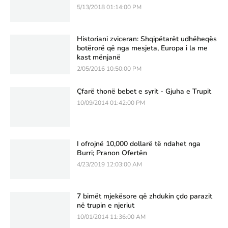
5/13/2018 01:14:00 PM
Historiani zviceran: Shqipëtarët udhëheqës
botërorë që nga mesjeta, Europa i la me
kast mënjanë
2/05/2016 10:50:00 PM
Çfarë thonë bebet e syrit - Gjuha e Trupit
10/09/2014 01:42:00 PM
I ofrojnë 10,000 dollarë të ndahet nga
Burri; Pranon Ofertën
4/23/2019 12:03:00 AM
7 bimët mjekësore që zhdukin çdo parazit
në trupin e njeriut
10/01/2014 11:36:00 AM