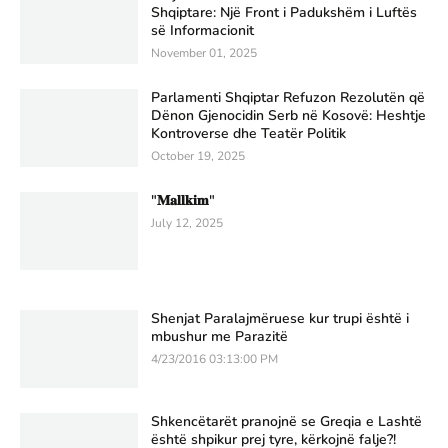
Shqiptare: Një Front i Padukshëm i Luftës
së Informacionit
November 01, 2025
Parlamenti Shqiptar Refuzon Rezolutën që
Dënon Gjenocidin Serb në Kosovë: Heshtje
Kontroverse dhe Teatër Politik
October 19, 2025
"𝐌𝐚𝐥𝐥𝐤𝐢𝐦"
July 12, 2025
Shenjat Paralajmëruese kur trupi është i
mbushur me Parazitë
4/23/2016 03:13:00 PM
Shkencëtarët pranojnë se Greqia e Lashtë
është shpikur prej tyre, kërkojnë falje?!