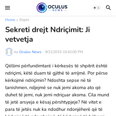
Home
Shpirt
Sekreti drejt Ndriçimit: Ji
vetvetja
by
Oculus News
-
9/21/2015 10:42:00 PM
Qëllimi përfundimtarë i kërkesës të shpitrit është
ndriçimi, këtë duam të gjithë të arrijmë. Por përse
kërkojmë ndriçimin? Ndoshta sepse në të
tanishmen, ndjejmë se nuk jemi akoma ato që
duhet të jemi, nuk jemi ndriçuar akoma. Cila mund
të jetë arsyeja e kësaj përshtypjeje? Në vitet e
para të jetës nuk ka ndodhur ndonjëherë që të