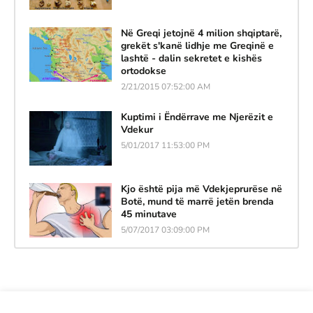
Në Greqi jetojnë 4 milion shqiptarë,
grekët s'kanë lidhje me Greqinë e
lashtë - dalin sekretet e kishës
ortodokse
2/21/2015 07:52:00 AM
Kuptimi i Ëndërrave me Njerëzit e
Vdekur
5/01/2017 11:53:00 PM
Kjo është pija më Vdekjeprurëse në
Botë, mund të marrë jetën brenda
45 minutave
5/07/2017 03:09:00 PM