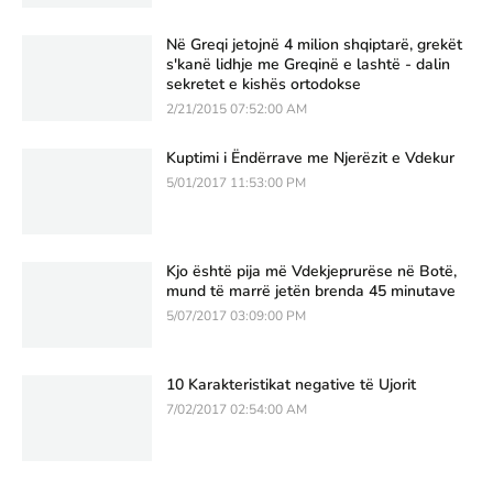
Në Greqi jetojnë 4 milion shqiptarë, grekët
s'kanë lidhje me Greqinë e lashtë - dalin
sekretet e kishës ortodokse
2/21/2015 07:52:00 AM
Kuptimi i Ëndërrave me Njerëzit e Vdekur
5/01/2017 11:53:00 PM
Kjo është pija më Vdekjeprurëse në Botë,
mund të marrë jetën brenda 45 minutave
5/07/2017 03:09:00 PM
10 Karakteristikat negative të Ujorit
7/02/2017 02:54:00 AM