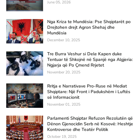
June 05, 2026
Nga Kriza te Mundësia: Pse Shqiptarët po
Drejtohen drejt Agron Shehaj dhe
Mundësia
December 10, 2025
Tre Burra Veshur si Dele Kapen duke
Tentuar të Shkojnë në Spanjë nga Algjeria:
Ngjarja që Po Çmend Rrjetet
November 20, 2025
Rritja e Narrativave Pro-Ruse në Mediat
Shqiptare: Një Front i Padukshëm i Luftës
së Informacionit
November 01, 2025
Parlamenti Shqiptar Refuzon Rezolutën që
Dënon Gjenocidin Serb në Kosovë: Heshtje
Kontroverse dhe Teatër Politik
October 19, 2025