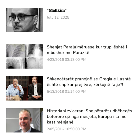
"𝐌𝐚𝐥𝐥𝐤𝐢𝐦"
July 12, 2025
Shenjat Paralajmëruese kur trupi është i
mbushur me Parazitë
4/23/2016 03:13:00 PM
Shkencëtarët pranojnë se Greqia e Lashtë
është shpikur prej tyre, kërkojnë falje?!
5/13/2018 01:14:00 PM
Historiani zviceran: Shqipëtarët udhëheqës
botërorë që nga mesjeta, Europa i la me
kast mënjanë
2/05/2016 10:50:00 PM