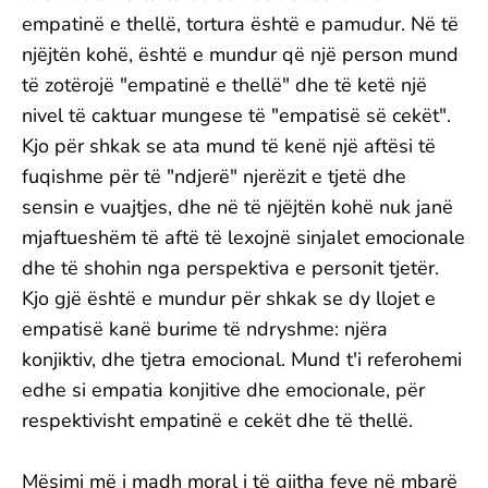
empatinë e thellë, tortura është e pamudur. Në të
njëjtën kohë, është e mundur që një person mund
të zotërojë "empatinë e thellë" dhe të ketë një
nivel të caktuar mungese të "empatisë së cekët".
Kjo për shkak se ata mund të kenë një aftësi të
fuqishme për të "ndjerë" njerëzit e tjetë dhe
sensin e vuajtjes, dhe në të njëjtën kohë nuk janë
mjaftueshëm të aftë të lexojnë sinjalet emocionale
dhe të shohin nga perspektiva e personit tjetër.
Kjo gjë është e mundur për shkak se dy llojet e
empatisë kanë burime të ndryshme: njëra
konjiktiv, dhe tjetra emocional. Mund t'i referohemi
edhe si empatia konjitive dhe emocionale, për
respektivisht empatinë e cekët dhe të thellë.
Mësimi më i madh moral i të gjitha feve në mbarë