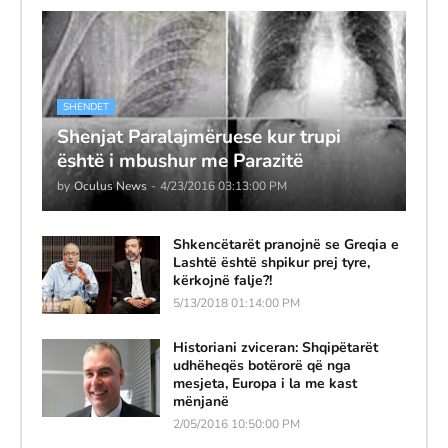
SHENDET
Shenjat Paralajmëruese kur trupi
është i mbushur me Parazitë
by
Oculus News
-
4/23/2016 03:13:00 PM
Shkencëtarët pranojnë se Greqia e
Lashtë është shpikur prej tyre,
kërkojnë falje?!
5/13/2018 01:14:00 PM
Historiani zviceran: Shqipëtarët
udhëheqës botërorë që nga
mesjeta, Europa i la me kast
mënjanë
2/05/2016 10:50:00 PM