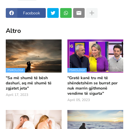
Facebook
Altro
PSIKOLOGJI
PSIKOLOGJI
"Sa më shumë të bësh
"Gratë kanë tru më të
dashuri, aq më shumë të
shëndetshëm se burrat por
zgjatet jeta"
nuk marrin gjithmonë
vendime të sigurta"
April 17, 2023
April 05, 2023