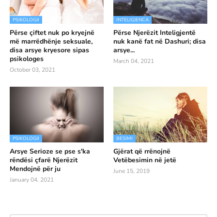
PSIKOLOGJI
INTELIGJENCA
Përse çiftet nuk po kryejnë
Përse Njerëzit Inteligjentë
më marrëdhënje seksuale,
nuk kanë fat në Dashuri; disa
disa arsye kryesore sipas
arsye...
psikologes
March 04, 2021
October 03, 2021
PSIKOLOGJI
BESIMI
Arsye Serioze se pse s'ka
Gjërat që rrënojnë
rëndësi çfarë Njerëzit
Vetëbesimin në jetë
Mendojnë për ju
June 15, 2019
January 04, 2021