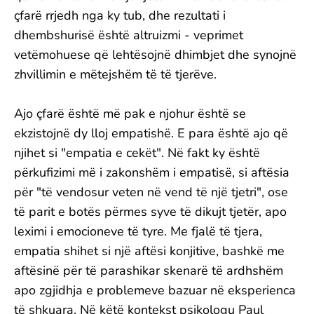
çfarë rrjedh nga ky tub, dhe rezultati i
dhembshurisë është altruizmi - veprimet
vetëmohuese që lehtësojnë dhimbjet dhe synojnë
zhvillimin e mëtejshëm të të tjerëve.
Ajo çfarë është më pak e njohur është se
ekzistojnë dy lloj empatishë. E para është ajo që
njihet si "empatia e cekët". Në fakt ky është
përkufizimi më i zakonshëm i empatisë, si aftësia
për "të vendosur veten në vend të një tjetri", ose
të parit e botës përmes syve të dikujt tjetër, apo
leximi i emocioneve të tyre. Me fjalë të tjera,
empatia shihet si një aftësi konjitive, bashkë me
aftësinë për të parashikar skenarë të ardhshëm
apo zgjidhja e problemeve bazuar në eksperienca
të shkuara. Në këtë kontekst psikologu Paul