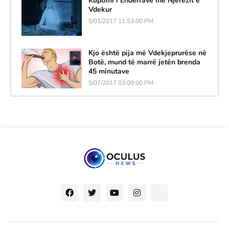
Kuptimi i Ëndërrave me Njerëzit e
Vdekur
5/01/2017 11:53:00 PM
Kjo është pija më Vdekjeprurëse në
Botë, mund të marrë jetën brenda
45 minutave
5/07/2017 03:09:00 PM