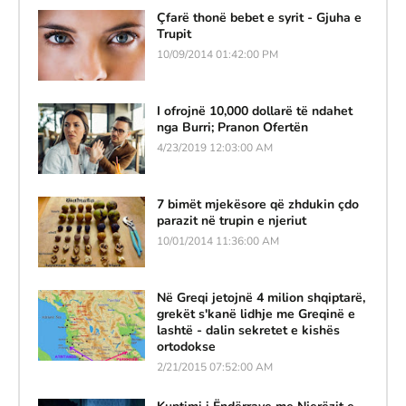
Çfarë thonë bebet e syrit - Gjuha e
Trupit
10/09/2014 01:42:00 PM
I ofrojnë 10,000 dollarë të ndahet
nga Burri; Pranon Ofertën
4/23/2019 12:03:00 AM
7 bimët mjekësore që zhdukin çdo
parazit në trupin e njeriut
10/01/2014 11:36:00 AM
Në Greqi jetojnë 4 milion shqiptarë,
grekët s'kanë lidhje me Greqinë e
lashtë - dalin sekretet e kishës
ortodokse
2/21/2015 07:52:00 AM