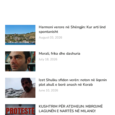
Harmoni verore në Shëngjin: Kur arti lind
spontanisht
August 03, 2026
Morali, frika dhe dashuria
July 18, 2026
Izet Shulku sfidon verën: noton në liqenin
plot akull e borë anash në Korab
June 10, 2026
KUSHTRIM PËR ATDHEUN: MBROJMË
LAGUNËN E NARTËS NË MILANO!