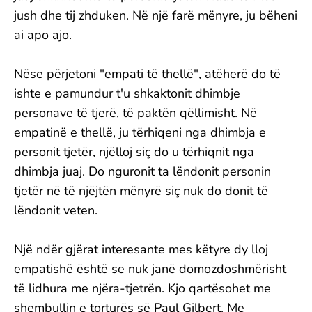
jush dhe tij zhduken. Në një farë mënyre, ju bëheni
ai apo ajo.
Nëse përjetoni "empati të thellë", atëherë do të
ishte e pamundur t'u shkaktonit dhimbje
personave të tjerë, të paktën qëllimisht. Në
empatinë e thellë, ju tërhiqeni nga dhimbja e
personit tjetër, njëlloj siç do u tërhiqnit nga
dhimbja juaj. Do nguronit ta lëndonit personin
tjetër në të njëjtën mënyrë siç nuk do donit të
lëndonit veten.
Një ndër gjërat interesante mes këtyre dy lloj
empatishë është se nuk janë domozdoshmërisht
të lidhura me njëra-tjetrën. Kjo qartësohet me
shembullin e torturës së Paul Gilbert. Me