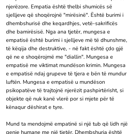
njerëzore. Empatia është thelbi shumicës së
sjelljeve që shoqërojnë "mirësinë". Është burimi i
dhembshurisë dhe keqardhjes, vetë-sakrificës
dhe bamirësisë. Nga ana tjetër, mungesa e
empatisë është burimi i sjelljeve më të dhunshme,
të këqija dhe destruktive, - në fakt është çdo gjë
që ne e shoqërojmë me "diallin". Mungesa e
empatisë me viktimat mundëson krimin. Mungesa
e empatisë ndaj grupeve të tjera e bën të mundur
luftën. Mungesa e empatisë u mundëson
psikopatëve të trajtojnë njerëzit pashpirtërisht, si
objekte që nuk kanë vlerë por si mjete për të
kënaqur dëshirat e tyre.
Mund ta mendojmë empatinë si një tub që lidh një
qenie humane me një tjetër. Dhembshuria është