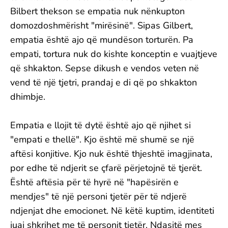
Bilbert thekson se empatia nuk nënkupton
domozdoshmërisht "mirësinë". Sipas Gilbert,
empatia është ajo që mundëson torturën. Pa
empati, tortura nuk do kishte konceptin e vuajtjeve
që shkakton. Sepse dikush e vendos veten në
vend të një tjetri, prandaj e di që po shkakton
dhimbje.
Empatia e llojit të dytë është ajo që njihet si
"empati e thellë". Kjo është më shumë se një
aftësi konjitive. Kjo nuk është thjeshtë imagjinata,
por edhe të ndjerit se çfarë përjetojnë të tjerët.
Është aftësia për të hyrë në "hapësirën e
mendjes" të një personi tjetër për të ndjerë
ndjenjat dhe emocionet. Në këtë kuptim, identiteti
juaj shkrihet me të personit tjetër. Ndasitë mes