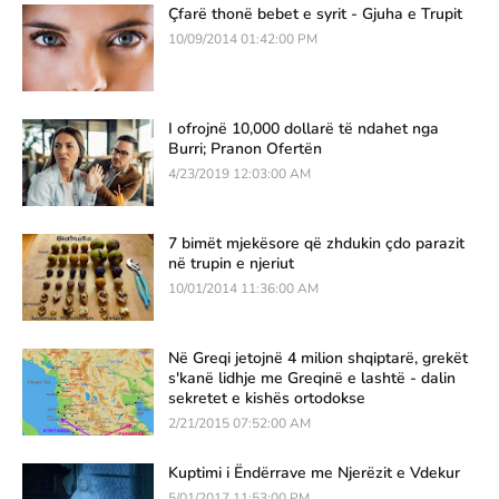
Çfarë thonë bebet e syrit - Gjuha e Trupit
10/09/2014 01:42:00 PM
I ofrojnë 10,000 dollarë të ndahet nga
Burri; Pranon Ofertën
4/23/2019 12:03:00 AM
7 bimët mjekësore që zhdukin çdo parazit
në trupin e njeriut
10/01/2014 11:36:00 AM
Në Greqi jetojnë 4 milion shqiptarë, grekët
s'kanë lidhje me Greqinë e lashtë - dalin
sekretet e kishës ortodokse
2/21/2015 07:52:00 AM
Kuptimi i Ëndërrave me Njerëzit e Vdekur
5/01/2017 11:53:00 PM