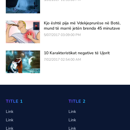
Kjo është pija më Vdekjeprurëse në Botë,
mund të marrë jetën brenda 45 minutave
5/07/2017 03:09:00 PM
10 Karakteristikat negative të Ujorit
7/02/2017 02:54:00 AM
TITLE 1
TITLE 2
Link
Link
Link
Link
Link
Link