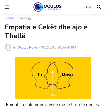
Home
psikologji
Empatia e Cekët dhe ajo e
Thellë
by
Oculus News
-
9/12/2015 10:59:00 PM
Empatia është ndër cilësitë më të larta të qenies