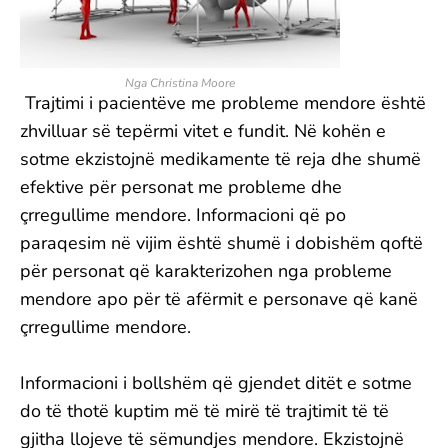
Nga Christina Moore
Trajtimi i pacientëve me probleme mendore është
zhvilluar së tepërmi vitet e fundit. Në kohën e
sotme ekzistojnë medikamente të reja dhe shumë
efektive për personat me probleme dhe
çrregullime mendore. Informacioni që po
paraqesim në vijim është shumë i dobishëm qoftë
për personat që karakterizohen nga probleme
mendore apo për të afërmit e personave që kanë
çrregullime mendore.
Informacioni i bollshëm që gjendet ditët e sotme
do të thotë kuptim më të mirë të trajtimit të të
gjitha llojeve të sëmundjes mendore. Ekzistojnë