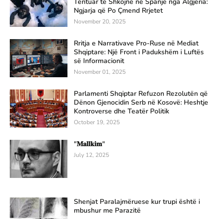
Tentuar të Shkojnë në Spanjë nga Algjeria:
Ngjarja që Po Çmend Rrjetet
November 20, 2025
Rritja e Narrativave Pro-Ruse në Mediat
Shqiptare: Një Front i Padukshëm i Luftës
së Informacionit
November 01, 2025
Parlamenti Shqiptar Refuzon Rezolutën që
Dënon Gjenocidin Serb në Kosovë: Heshtje
Kontroverse dhe Teatër Politik
October 19, 2025
"𝐌𝐚𝐥𝐥𝐤𝐢𝐦"
July 12, 2025
Shenjat Paralajmëruese kur trupi është i
mbushur me Parazitë