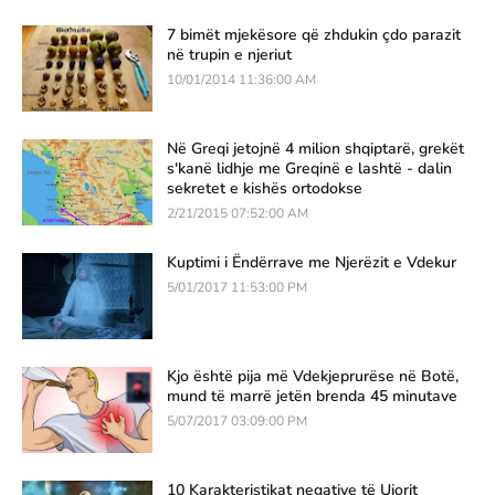
7 bimët mjekësore që zhdukin çdo parazit
në trupin e njeriut
10/01/2014 11:36:00 AM
Në Greqi jetojnë 4 milion shqiptarë, grekët
s'kanë lidhje me Greqinë e lashtë - dalin
sekretet e kishës ortodokse
2/21/2015 07:52:00 AM
Kuptimi i Ëndërrave me Njerëzit e Vdekur
5/01/2017 11:53:00 PM
Kjo është pija më Vdekjeprurëse në Botë,
mund të marrë jetën brenda 45 minutave
5/07/2017 03:09:00 PM
10 Karakteristikat negative të Ujorit