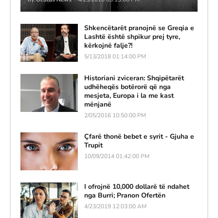
Shkencëtarët pranojnë se Greqia e
Lashtë është shpikur prej tyre,
kërkojnë falje?!
5/13/2018 01:14:00 PM
Historiani zviceran: Shqipëtarët
udhëheqës botërorë që nga
mesjeta, Europa i la me kast
mënjanë
2/05/2016 10:50:00 PM
Çfarë thonë bebet e syrit - Gjuha e
Trupit
10/09/2014 01:42:00 PM
I ofrojnë 10,000 dollarë të ndahet
nga Burri; Pranon Ofertën
4/23/2019 12:03:00 AM