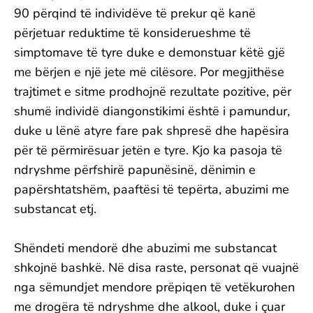
90 përqind të individëve të prekur që kanë
përjetuar reduktime të konsiderueshme të
simptomave të tyre duke e demonstuar këtë gjë
me bërjen e një jete më cilësore. Por megjithëse
trajtimet e sitme prodhojnë rezultate pozitive, për
shumë individë diangonstikimi është i pamundur,
duke u lënë atyre fare pak shpresë dhe hapësira
për të përmirësuar jetën e tyre. Kjo ka pasoja të
ndryshme përfshirë papunësinë, dënimin e
papërshtatshëm, paaftësi të tepërta, abuzimi me
substancat etj.
Shëndeti mendorë dhe abuzimi me substancat
shkojnë bashkë. Në disa raste, personat që vuajnë
nga sëmundjet mendore prëpiqen të vetëkurohen
me drogëra të ndryshme dhe alkool, duke i çuar