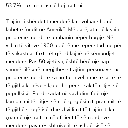
53.7% nuk merr asnjë lloj trajtimi.
Trajtimi i shëndetit mendorë ka evoluar shumë
kohët e fundit në Amerikë. Më parë, ata që kishin
probleme mendore u mbanin nëpër burgje. Në
villim të viteve 1900 u bënë më tepër studime për
të shkaktuar faktorët që ndikojnë në sëmundjet
mendore. Pas 50 vjetësh, është bërë një hap
shumë cilësorë, megjithëse trajtimi personave me
probleme mendore ka arritur nivelin më të lartë të
të gjitha kohëve - kjo edhe për shkak të rritjes së
popullsisë. Por dekadat në vazhdim, falë një
kombinimi të rritjes së ndërgjegjësimit, pranimit të
të gjithë shoqërisë, dhe zhvillimit të trajtimit, ka
çuar në një trajtim më eficient të sëmundjeve
mendore, pavarësisht nivelit të ashpërsisë së