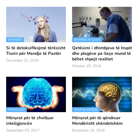
SHENDET
DHIMBJE KYÇESH
Si të detoksifikojmë tërësisht
Qetësimi i dhimbjeve të trupit
Trurin për Mendje të Pastër
dhe plagëve pa ilaçe mund të
bëhet shpejt realitet
December 21, 2018
October 29, 2018
PSIKOLOGJI
TRUP & MENDJE
Mënyrat për të zhvilluar
Mënyrat për të qëndruar
inteligjencën
Mendërisht shëndetshëm
September 03, 2017
November 16, 2016