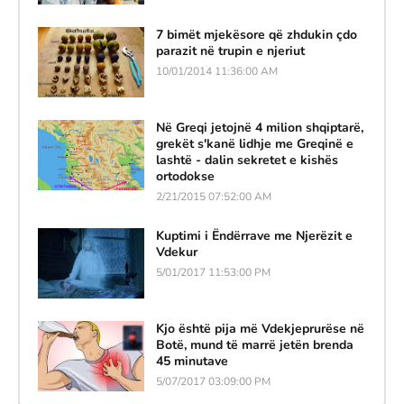
7 bimët mjekësore që zhdukin çdo
parazit në trupin e njeriut
10/01/2014 11:36:00 AM
Në Greqi jetojnë 4 milion shqiptarë,
grekët s'kanë lidhje me Greqinë e
lashtë - dalin sekretet e kishës
ortodokse
2/21/2015 07:52:00 AM
Kuptimi i Ëndërrave me Njerëzit e
Vdekur
5/01/2017 11:53:00 PM
Kjo është pija më Vdekjeprurëse në
Botë, mund të marrë jetën brenda
45 minutave
5/07/2017 03:09:00 PM