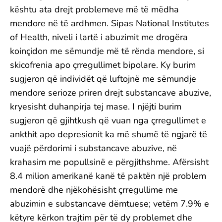
kështu ata drejt problemeve më të mëdha
mendore në të ardhmen. Sipas National Institutes
of Health, niveli i lartë i abuzimit me drogëra
koinçidon me sëmundje më të rënda mendore, si
skicofrenia apo çrregullimet bipolare. Ky burim
sugjeron që individët që luftojnë me sëmundje
mendore serioze priren drejt substancave abuzive,
kryesisht duhanpirja tej mase. I njëjti burim
sugjeron që gjihtkush që vuan nga çrregullimet e
ankthit apo depresionit ka më shumë të ngjarë të
vuajë përdorimi i substancave abuzive, në
krahasim me popullsinë e përgjithshme. Afërsisht
8.4 milion amerikanë kanë të paktën një problem
mendorë dhe njëkohësisht çrregullime me
abuzimin e substancave dëmtuese; vetëm 7.9% e
këtyre kërkon trajtim për të dy problemet dhe