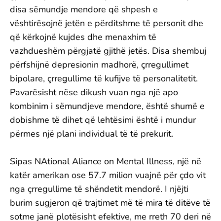
disa sëmundje mendore që shpesh e
vështirësojnë jetën e përditshme të personit dhe
që kërkojnë kujdes dhe menaxhim të
vazhdueshëm përgjatë gjithë jetës. Disa shembuj
përfshijnë depresionin madhorë, çrregullimet
bipolare, çrregullime të kufijve të personalitetit.
Pavarësisht nëse dikush vuan nga një apo
kombinim i sëmundjeve mendore, është shumë e
dobishme të dihet që lehtësimi është i mundur
përmes një plani individual të të prekurit.
Sipas NAtional Aliance on Mental Illness, një në
katër amerikan ose 57.7 milion vuajnë për çdo vit
nga çrregullime të shëndetit mendorë. I njëjti
burim sugjeron që trajtimet më të mira të ditëve të
sotme janë plotësisht efektive, me rreth 70 deri në