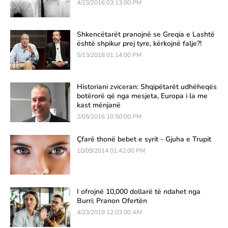
4/23/2016 03:13:00 PM
Shkencëtarët pranojnë se Greqia e Lashtë
është shpikur prej tyre, kërkojnë falje?!
5/13/2018 01:14:00 PM
Historiani zviceran: Shqipëtarët udhëheqës
botërorë që nga mesjeta, Europa i la me
kast mënjanë
2/05/2016 10:50:00 PM
Çfarë thonë bebet e syrit - Gjuha e Trupit
10/09/2014 01:42:00 PM
I ofrojnë 10,000 dollarë të ndahet nga
Burri; Pranon Ofertën
4/23/2019 12:03:00 AM