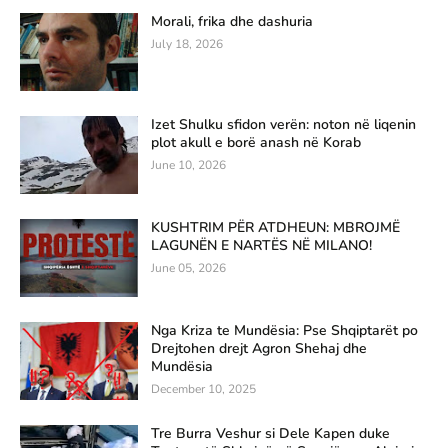
Morali, frika dhe dashuria
July 18, 2026
Izet Shulku sfidon verën: noton në liqenin
plot akull e borë anash në Korab
June 10, 2026
KUSHTRIM PËR ATDHEUN: MBROJMË
LAGUNËN E NARTËS NË MILANO!
June 05, 2026
Nga Kriza te Mundësia: Pse Shqiptarët po
Drejtohen drejt Agron Shehaj dhe
Mundësia
December 10, 2025
Tre Burra Veshur si Dele Kapen duke