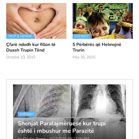
TRUP & MENDJE
SHENDET
Çfarë ndodh kur fillon të
5 Përbërës që Helmojnë
Duash Trupin Tënd
Trurin
October 23, 2015
May 30, 2015
SHENDET
Shenjat Paralajmëruese kur trupi
është i mbushur me Parazitë
by
Oculus News
-
4/23/2016 03:13:00 PM