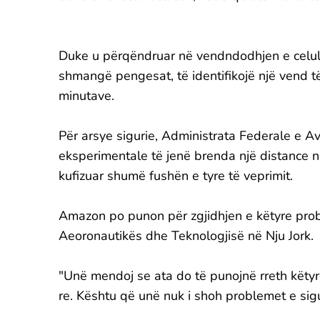
Duke u përqëndruar në vendndodhjen e celularit
shmangë pengesat, të identifikojë një vend të
minutave.
Për arsye sigurie, Administrata Federale e Av
eksperimentale të jenë brenda një distance n
kufizuar shumë fushën e tyre të veprimit.
Amazon po punon për zgjidhjen e këtyre prob
Aeoronautikës dhe Teknologjisë në Nju Jork.
"Unë mendoj se ata do të punojnë rreth këtyr
re. Kështu që unë nuk i shoh problemet e sigu