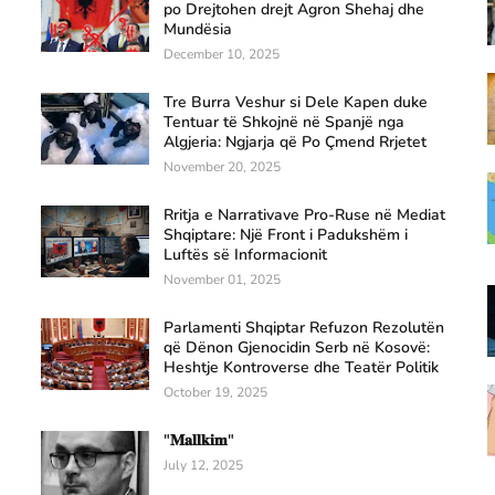
po Drejtohen drejt Agron Shehaj dhe
Mundësia
December 10, 2025
Tre Burra Veshur si Dele Kapen duke
Tentuar të Shkojnë në Spanjë nga
Algjeria: Ngjarja që Po Çmend Rrjetet
November 20, 2025
Rritja e Narrativave Pro-Ruse në Mediat
Shqiptare: Një Front i Padukshëm i
Luftës së Informacionit
November 01, 2025
Parlamenti Shqiptar Refuzon Rezolutën
që Dënon Gjenocidin Serb në Kosovë:
Heshtje Kontroverse dhe Teatër Politik
October 19, 2025
"𝐌𝐚𝐥𝐥𝐤𝐢𝐦"
July 12, 2025