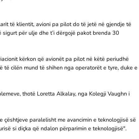
 të klientit, avioni pa pilot do të jetë në gjendje të
 sigurt për ulje dhe t’i dërgojë pakot brenda 30
iacionit kërkon që avionët pa pilot në këtë periudhë
ë të cilën mund të shihen nga operatorët e tyre, duke e
lemeve, thotë Loretta Alkalay, nga Kolegji Vaughn i
e çështjeve paralelisht me avancimin e teknologjisë së
risë si diçka që ndalon përparimin e teknologjisë".