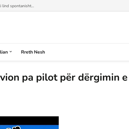
alian
Rreth Nesh
ion pa pilot për dërgimin e