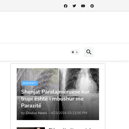
SHENDET
Shenjat Paralajmëruese kur
trupi është i mbushur me
Parazitë
by
Oculus News
-
4/23/2016 03:13:00 PM