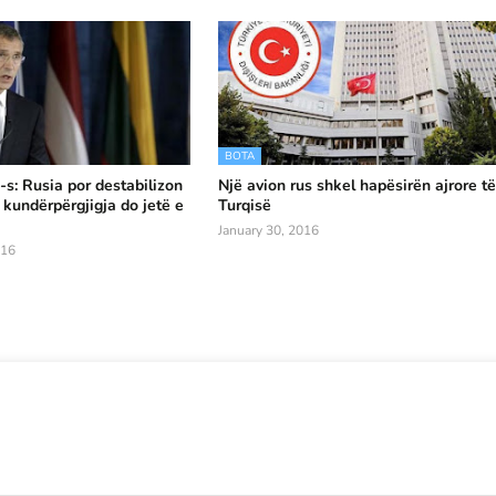
BOTA
-s: Rusia por destabilizon
Një avion rus shkel hapësirën ajrore t
 kundërpërgjigja do jetë e
Turqisë
January 30, 2016
016