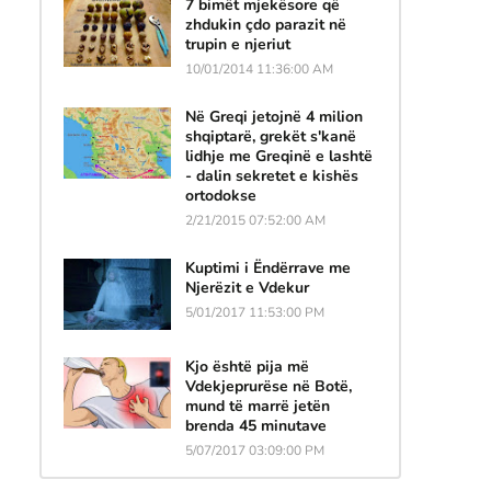
7 bimët mjekësore që
zhdukin çdo parazit në
trupin e njeriut
10/01/2014 11:36:00 AM
Në Greqi jetojnë 4 milion
shqiptarë, grekët s'kanë
lidhje me Greqinë e lashtë
- dalin sekretet e kishës
ortodokse
2/21/2015 07:52:00 AM
Kuptimi i Ëndërrave me
Njerëzit e Vdekur
5/01/2017 11:53:00 PM
Kjo është pija më
Vdekjeprurëse në Botë,
mund të marrë jetën
brenda 45 minutave
5/07/2017 03:09:00 PM