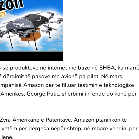
 së produkteve në internet me bazë në SHBA, ka marr
 të dërgimit të pakove me avionë pa pilot. Në mars
ompanisë Amazon për të filluar testimin e teknologjisë
të Amerikës, George Putic, shërbimi i ri ende do kohë për
 Zyra Amerikane e Patentave, Amazon planifikon të
jo vetëm për dërgesa nëpër shtëpi në mbarë vendin, por
 jenë.