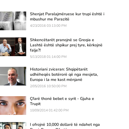
Shenjat Paralajmëruese kur trupi është i
mbushur me Parazitë
4/23/2016 03:13:00 PM
Shkencëtarët pranojnë se Greqia e
Lashtë është shpikur prej tyre, kërkojnë
falje?!
5/13/2018 01:14:00 PM
Historiani zviceran: Shqipëtarët
udhëheqës botërorë që nga mesjeta,
Europa i la me kast mënjanë
2/05/2016 10:50:00 PM
Çfarë thonë bebet e syrit - Gjuha e
Trupit
10/09/2014 01:42:00 PM
I ofrojnë 10,000 dollarë të ndahet nga