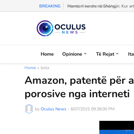
BREAKING
Morali, frika dhe dashuria...
Home
Opinione
Të Rejat
It
Home
bota
Amazon, patentë për av
porosive nga interneti
by
Oculus News
-
6/07/2015 09:38:00 PM