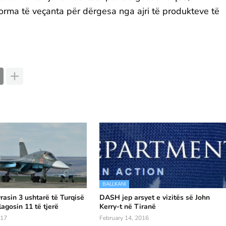
rma të veçanta për dërgesa nga ajri të produkteve të
BALLKANI
rasin 3 ushtarë të Turqisë
DASH jep arsyet e vizitës së John
lagosin 11 të tjerë
Kerry-t në Tiranë
017
February 14, 2016