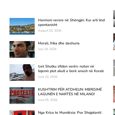
Harmoni verore në Shëngjin: Kur arti lind
spontanisht
August 03, 2026
Morali, frika dhe dashuria
July 18, 2026
Izet Shulku sfidon verën: noton në
liqenin plot akull e borë anash në Korab
June 10, 2026
KUSHTRIM PËR ATDHEUN: MBROJMË
LAGUNËN E NARTËS NË MILANO!
June 05, 2026
Nga Kriza te Mundësia: Pse Shqiptarët