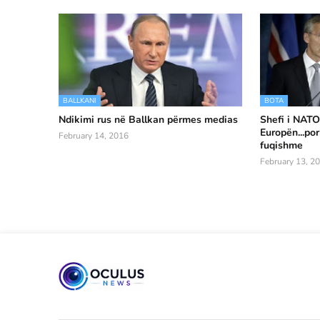
BALLKANI
BOTA
Ndikimi rus në Ballkan përmes medias
Shefi i NATO
Europën...por
February 14, 2016
fuqishme
February 13, 2