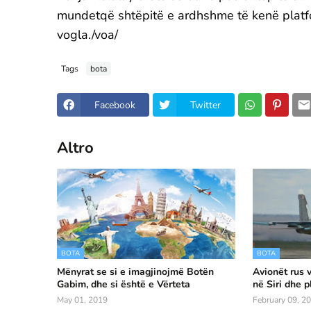
mundetqë shtëpitë e ardhshme të kenë platfo
vogla./voa/
Tags
bota
Facebook
Twitter
Altro
BOTA
BOTA
Mënyrat se si e imagjinojmë Botën
Avionët rus v
Gabim, dhe si është e Vërteta
në Siri dhe p
May 01, 2019
February 09, 2