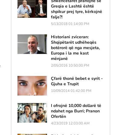
Shkencëtarët pranojnë se
Greqia e Lashtë është
shpikur prej tyre, kërkojnë
falje?!
5/13/2018 01:14:00 PM
Historiani zviceran:
Shqipëtarët udhëheqës
botërorë që nga mesjeta,
Europa i la me kast
mënjanë
ë
2/05/2016 10:50:00 PM
Çfarë thonë bebet e syrit -
Gjuha e Trupit
10/09/2014 01:42:00 PM
I ofrojnë 10,000 dollarë të
ndahet nga Burri; Pranon
Ofertën
4/23/2019 12:03:00 AM