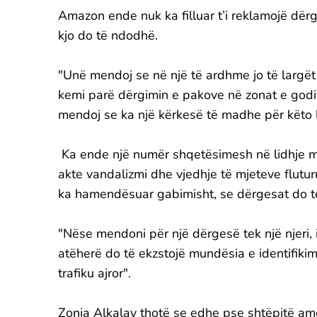
Amazon ende nuk ka filluar t’i reklamojë dër
kjo do të ndodhë.
"Unë mendoj se në një të ardhme jo të largët
kemi parë dërgimin e pakove në zonat e godi
mendoj se ka një kërkesë të madhe për këto l
Ka ende një numër shqetësimesh në lidhje 
akte vandalizmi dhe vjedhje të mjeteve flutu
ka hamendësuar gabimisht, se dërgesat do të
"Nëse mendoni për një dërgesë tek një njeri, i
atëherë do të ekzstojë mundësia e identifikimi
trafiku ajror".
Zonja Alkalay thotë se edhe pse shtëpitë ame