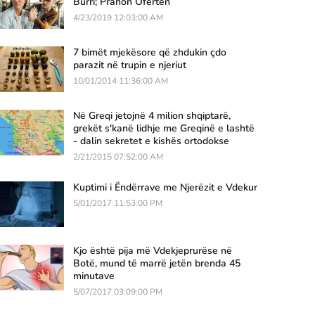
Burri; Pranon Ofertën
4/23/2019 12:03:00 AM
7 bimët mjekësore që zhdukin çdo
parazit në trupin e njeriut
10/01/2014 11:36:00 AM
Në Greqi jetojnë 4 milion shqiptarë,
grekët s'kanë lidhje me Greqinë e lashtë
- dalin sekretet e kishës ortodokse
2/21/2015 07:52:00 AM
Kuptimi i Ëndërrave me Njerëzit e Vdekur
5/01/2017 11:53:00 PM
Kjo është pija më Vdekjeprurëse në
Botë, mund të marrë jetën brenda 45
minutave
5/07/2017 03:09:00 PM