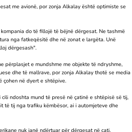
gesat me avionë, por zonja Alkalay është optimiste se
 kompania do të fillojë të bëjnë dërgesat. Ne tashmë
tura nga fatkeqësitë dhe në zonat e largëta. Unë
loj dërgesash".
me përplasjet e mundshme me objekte të ndryshme,
ruese dhe të mallrave, por zonja Alkalay thotë se media
 çohen në dyert e shtëpive.
 cili ndoshta mund të presë në çatinë e shtëpisë së tij,
t të tij nga trafiku këmbësor, ai i automjeteve dhe
rikane nuk janë ndërtuar për dërgesat në çati,